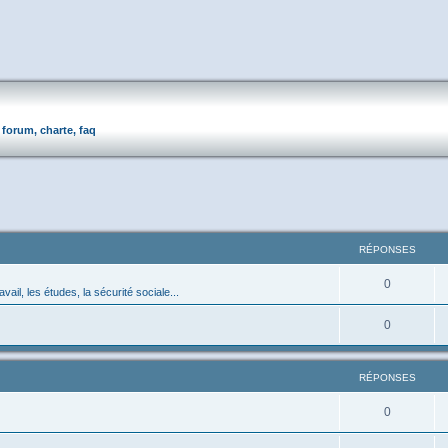
forum, charte, faq
RÉPONSES
0
avail, les études, la sécurité sociale...
0
RÉPONSES
0