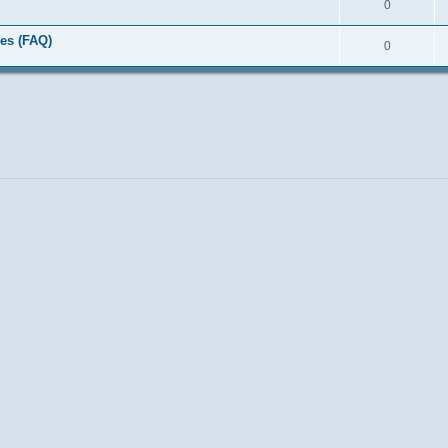
0
es (FAQ)
0