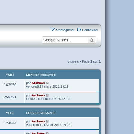
S’enregistrer
Connexion
3 sujets • Page
1
sur
1
VUES
DERNIER MESSAGE
par
Archaos
163950
vendredi 19 mars 2021 19:19
par
Archaos
259791
lundi 31 décembre 2018 13:12
VUES
DERNIER MESSAGE
par
Archaos
124984
vendredi 17 février 2012 14:22
par
Archaos