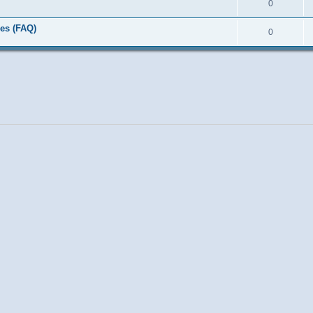
0
es (FAQ)
0