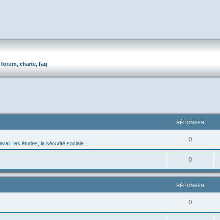
forum, charte, faq
RÉPONSES
0
avail, les études, la sécurité sociale...
0
RÉPONSES
0