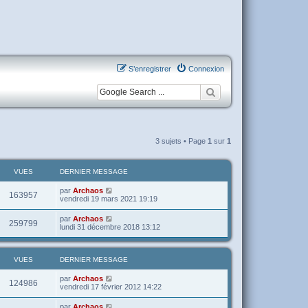
S’enregistrer
Connexion
3 sujets • Page
1
sur
1
VUES
DERNIER MESSAGE
par
Archaos
163957
vendredi 19 mars 2021 19:19
par
Archaos
259799
lundi 31 décembre 2018 13:12
VUES
DERNIER MESSAGE
par
Archaos
124986
vendredi 17 février 2012 14:22
par
Archaos