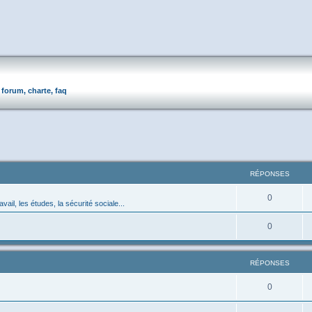
forum, charte, faq
RÉPONSES
0
avail, les études, la sécurité sociale...
0
RÉPONSES
0