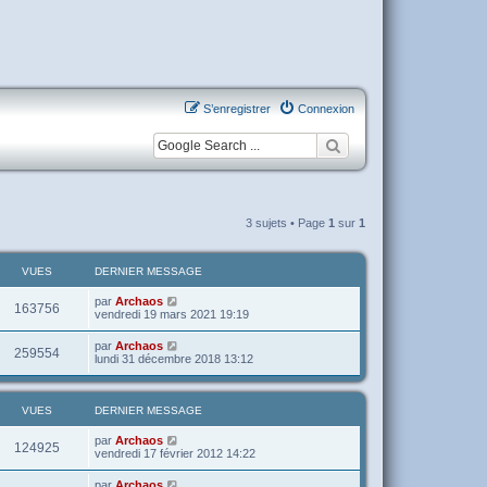
S’enregistrer
Connexion
3 sujets • Page
1
sur
1
VUES
DERNIER MESSAGE
par
Archaos
163756
vendredi 19 mars 2021 19:19
par
Archaos
259554
lundi 31 décembre 2018 13:12
VUES
DERNIER MESSAGE
par
Archaos
124925
vendredi 17 février 2012 14:22
par
Archaos