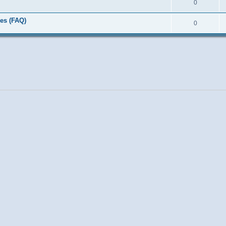
0
es (FAQ)
0