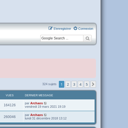
S’enregistrer
Connexion
1
2
3
4
5
Suivante
324 sujets
VUES
DERNIER MESSAGE
par
Archaos
164126
vendredi 19 mars 2021 19:19
par
Archaos
260046
lundi 31 décembre 2018 13:12