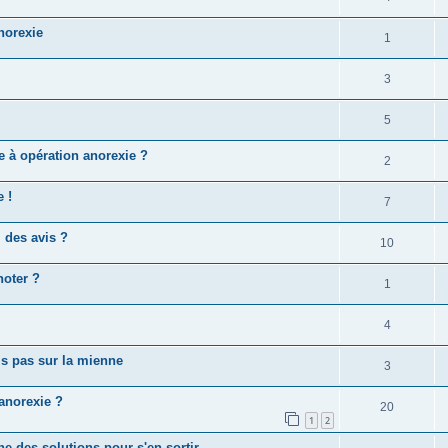
norexie
1
3
5
e à opération anorexie ?
2
 !
7
, des avis ?
10
noter ?
1
4
is pas sur la mienne
3
’anorexie ?
20
1
2
e des solutions pour s'en sortir