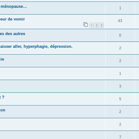
 la ménopause…
1
peur de vomir
43
1
2
3
es des autres
0
laisser aller, hyperphagie, dépression.
2
mie
2
1
3
t ?
5
ion
2
2
7