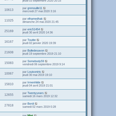
jeudi 03 septembre 2020 20:15
par
grenouille11
10613
mercredi 27 mai 2020 3:16
par
elhamedhak
11025
dimanche 24 mai 2020 21:45
par
eric51454
25169
jeudi 30 avril 2020 14:36
par
Toutite
16167
jeudi 02 janvier 2020 19:39
par
Bulledesavon
21608
jeudi 19 septembre 2019 21:10
par
Somebody59
15083
vendredi 06 septembre 2019 9:14
par
Louisoniris
10067
jeudi 30 mai 2019 19:10
par
Irmenhilde
15810
jeudi 04 avril 2019 21:01
par
Twentyyears
12655
samedi 16 mars 2019 12:32
par
Bordi
27818
samedi 02 mars 2019 0:28
par
Miet