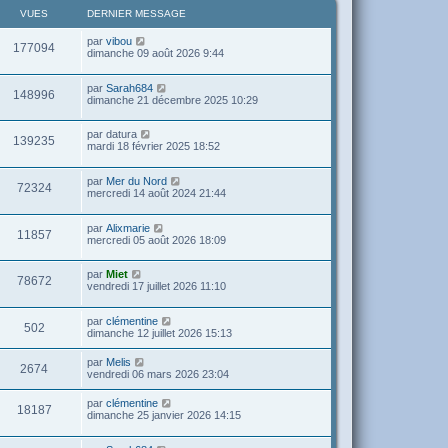
VUES
DERNIER MESSAGE
par
vibou
177094
dimanche 09 août 2026 9:44
par
Sarah684
148996
dimanche 21 décembre 2025 10:29
par
datura
139235
mardi 18 février 2025 18:52
par
Mer du Nord
72324
mercredi 14 août 2024 21:44
par
Alixmarie
11857
mercredi 05 août 2026 18:09
par
Miet
78672
vendredi 17 juillet 2026 11:10
par
clémentine
502
dimanche 12 juillet 2026 15:13
par
Melis
2674
vendredi 06 mars 2026 23:04
par
clémentine
18187
dimanche 25 janvier 2026 14:15