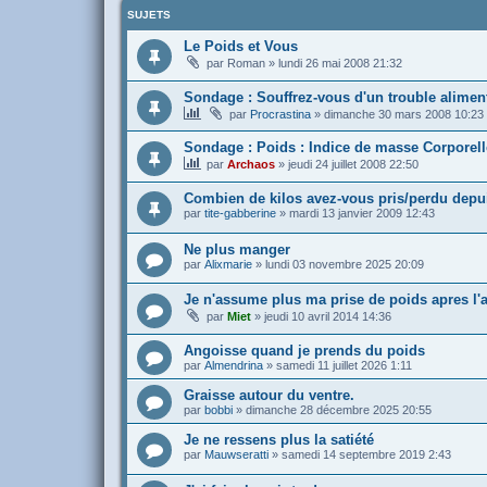
SUJETS
Le Poids et Vous
par
Roman
»
lundi 26 mai 2008 21:32
Sondage : Souffrez-vous d'un trouble aliment
par
Procrastina
»
dimanche 30 mars 2008 10:23
Sondage : Poids : Indice de masse Corporell
par
Archaos
»
jeudi 24 juillet 2008 22:50
Combien de kilos avez-vous pris/perdu depui
par
tite-gabberine
»
mardi 13 janvier 2009 12:43
Ne plus manger
par
Alixmarie
»
lundi 03 novembre 2025 20:09
Je n'assume plus ma prise de poids apres l'
par
Miet
»
jeudi 10 avril 2014 14:36
Angoisse quand je prends du poids
par
Almendrina
»
samedi 11 juillet 2026 1:11
Graisse autour du ventre.
par
bobbi
»
dimanche 28 décembre 2025 20:55
Je ne ressens plus la satiété
par
Mauwseratti
»
samedi 14 septembre 2019 2:43