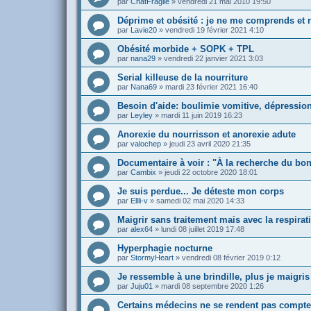
par
ChatFragile
»
vendredi 21 mai 2010 19:50
Déprime et obésité : je ne me comprends et
par
Lavie20
»
vendredi 19 février 2021 4:10
Obésité morbide + SOPK + TPL
par
nana29
»
vendredi 22 janvier 2021 3:03
Serial killeuse de la nourriture
par
Nana69
»
mardi 23 février 2021 16:40
Besoin d'aide: boulimie vomitive, dépressio
par
Leyley
»
mardi 11 juin 2019 16:23
Anorexie du nourrisson et anorexie adute
par
valochep
»
jeudi 23 avril 2020 21:35
Documentaire à voir : "À la recherche du bon
par
Cambix
»
jeudi 22 octobre 2020 18:01
Je suis perdue... Je déteste mon corps
par
Ellli-v
»
samedi 02 mai 2020 14:33
Maigrir sans traitement mais avec la respira
par
alex64
»
lundi 08 juillet 2019 17:48
Hyperphagie nocturne
par
StormyHeart
»
vendredi 08 février 2019 0:12
Je ressemble à une brindille, plus je maigris
par
Juju01
»
mardi 08 septembre 2020 1:26
Certains médecins ne se rendent pas compte 