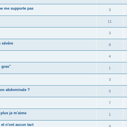
 ne me supporte pas
3
11
3
n sévère
8
4
 gras"
1
3
tion abdominale ?
5
7
 plus je m'aime
1
et n'ont aucun tact
4