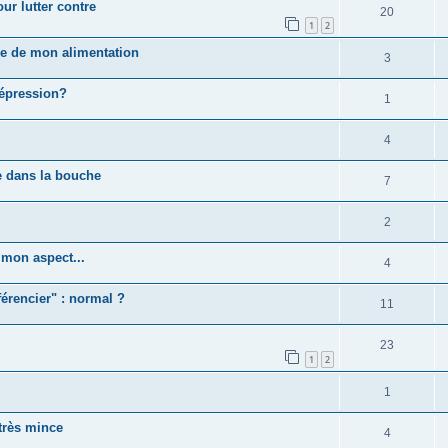
ur lutter contre
20
1
2
le de mon alimentation
3
dépression?
1
4
e dans la bouche
7
2
 mon aspect...
4
férencier" : normal ?
11
23
1
2
1
 très mince
4