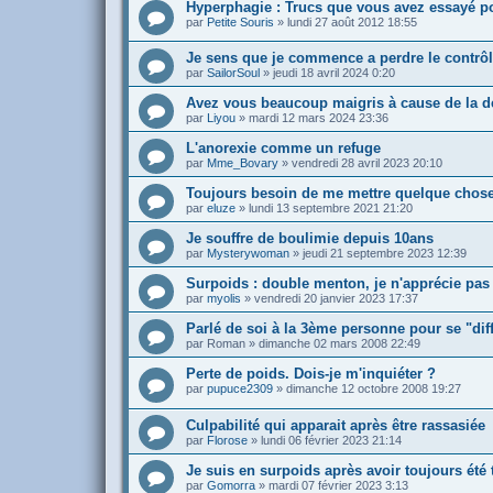
Hyperphagie : Trucs que vous avez essayé po
par
Petite Souris
»
lundi 27 août 2012 18:55
Je sens que je commence a perdre le contrô
par
SailorSoul
»
jeudi 18 avril 2024 0:20
Avez vous beaucoup maigris à cause de la 
par
Liyou
»
mardi 12 mars 2024 23:36
L'anorexie comme un refuge
par
Mme_Bovary
»
vendredi 28 avril 2023 20:10
Toujours besoin de me mettre quelque chos
par
eluze
»
lundi 13 septembre 2021 21:20
Je souffre de boulimie depuis 10ans
par
Mysterywoman
»
jeudi 21 septembre 2023 12:39
Surpoids : double menton, je n'apprécie pas
par
myolis
»
vendredi 20 janvier 2023 17:37
Parlé de soi à la 3ème personne pour se "dif
par
Roman
»
dimanche 02 mars 2008 22:49
Perte de poids. Dois-je m'inquiéter ?
par
pupuce2309
»
dimanche 12 octobre 2008 19:27
Culpabilité qui apparait après être rassasiée
par
Florose
»
lundi 06 février 2023 21:14
Je suis en surpoids après avoir toujours été
par
Gomorra
»
mardi 07 février 2023 3:13