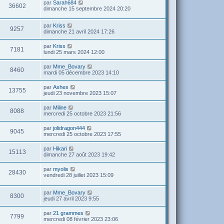
par
Sarah684
36602
dimanche 15 septembre 2024 20:20
par
Kriss
9257
dimanche 21 avril 2024 17:26
par
Kriss
7181
lundi 25 mars 2024 12:00
par
Mme_Bovary
8460
mardi 05 décembre 2023 14:10
par
Ashes
13755
jeudi 23 novembre 2023 15:07
par
Miline
8088
mercredi 25 octobre 2023 21:56
par
jolidragon444
9045
mercredi 25 octobre 2023 17:55
par
Hikari
15113
dimanche 27 août 2023 19:42
par
myolis
28430
vendredi 28 juillet 2023 15:09
par
Mme_Bovary
8300
jeudi 27 avril 2023 9:55
par
21 grammes
7799
mercredi 08 février 2023 23:06