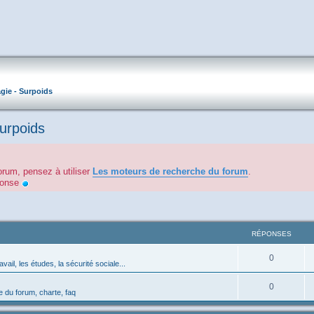
gie - Surpoids
Surpoids
orum, pensez à utiliser
Les moteurs de recherche du forum
.
éponse
RÉPONSES
0
avail, les études, la sécurité sociale...
0
 du forum, charte, faq