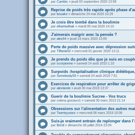
par
Cambix
»
jeudi 03 septembre 2020 13:58
Reprise de poids très rapide après phase d'a
par
bouake
»
dimanche 24 mai 2020 10:29
Je crois être tombé dans la boulimie
par
elhamedhak
»
mardi 05 mai 2020 14:10
J'aimerais maigrir avec la pensée ?
par
alex64
»
jeudi 19 mars 2020 13:09
Perte de poids massive avec dépression suit
par
Tiffanie02
»
mercredi 01 janvier 2020 13:11
Je prends du poids dès que je suis en couple
par
scorpionne
»
samedi 14 août 2010 1:10
Surpoids :hospitalisation clinique diététique
par
Somebody59
»
samedi 24 août 2019 7:51
Exercices de respiration pour arrêter de grig
par
alexlande
»
jeudi 30 mai 2019 13:37
Guerir de la boulimie Sucree - Vos trucs
par
celena gostavo1
»
samedi 30 mars 2013 21:14
Obsessions sur l'alimentation des autres ma
par
Twentyyears
»
mercredi 06 mars 2019 10:06
Suis-je vraiment entrain de replonger dans l
par
Bordi
»
dimanche 06 juillet 2014 23:04
Trouble du comportement alimentaire, cherch