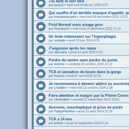
J'ai faim le soir tard
par
luna13
»
mercredi 04 février 2009 0:57
Qui souffre d'un terrible manque d'appétit, qu
par
freedomforspirit
»
mercredi 09 décembre 2015 23:22
Poid Normal mais visage gros
par
Romano13
»
mercredi 14 décembre 2022 12:16
Un texte interessant sur l'hyperphagie
par
nomade
»
jeudi 03 juin 2010 9:33
J’angoisse après les repas
par
Alixmarie
»
jeudi 14 août 2025 8:32
Perdre du ventre sans perdre du poids
par
Antonio
»
vendredi 30 octobre 2020 22:19
TCA et sensation de boule dans la gorge
par
Kookaï
»
lundi 07 avril 2025 22:32
Je recommence à devenir addict au sucreries
par
L'oubliée
»
mercredi 23 octobre 2024 2:38
Faire attention et maigrir par la Pleine Cons
par
clémentine
»
samedi 21 septembre 2013 15:01
Anorexie, neuroleptique et prise de poids
par
PoppyPlaytime
»
jeudi 15 août 2024 22:28
TCA a 14 ans
par
ledeas
»
jeudi 19 septembre 2024 0:19