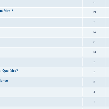
6
e faire ?
19
2
14
8
13
2
. Que faire?
2
cience
5
4
1