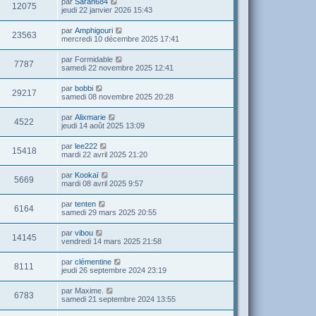
par
Sarah684
12075
jeudi 22 janvier 2026 15:43
par
Amphigouri
23563
mercredi 10 décembre 2025 17:41
par
Formidable
7787
samedi 22 novembre 2025 12:41
par
bobbi
29217
samedi 08 novembre 2025 20:28
par
Alixmarie
4522
jeudi 14 août 2025 13:09
par
lee222
15418
mardi 22 avril 2025 21:20
par
Kookaï
5669
mardi 08 avril 2025 9:57
par
tenten
6164
samedi 29 mars 2025 20:55
par
vibou
14145
vendredi 14 mars 2025 21:58
par
clémentine
8111
jeudi 26 septembre 2024 23:19
par
Maxime.
6783
samedi 21 septembre 2024 13:55