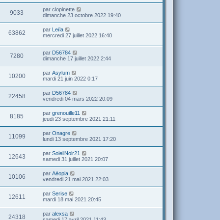
par
clopinette
9033
dimanche 23 octobre 2022 19:40
par
Leïla
63862
mercredi 27 juillet 2022 16:40
par
D56784
7280
dimanche 17 juillet 2022 2:44
par
Asylum
10200
mardi 21 juin 2022 0:17
par
D56784
22458
vendredi 04 mars 2022 20:09
par
grenouille11
8185
jeudi 23 septembre 2021 21:11
par
Onagre
11099
lundi 13 septembre 2021 17:20
par
SoleilNoir21
12643
samedi 31 juillet 2021 20:07
par
Aéopia
10106
vendredi 21 mai 2021 22:03
par
Serise
12611
mardi 18 mai 2021 20:45
par
alexsa
24318
samedi 17 avril 2021 11:43