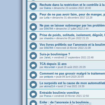
Rechute dans la restriction et le contrôle à
par
Dakta
»
dimanche 23 octobre 2022 18:40
Peur de ne pas avoir faim, peur de manger, 
par
Leïla
»
dimanche 31 décembre 2017 22:28
Ne pas se laisser submerger par les problèm
par
D56784
»
dimanche 17 juillet 2022 2:44
Prise de poids, solitude, isolement, dégoût, 
par
shandra
»
dimanche 05 juin 2022 21:15
Vos livres préférés sur l'anorexie et la bouli
par
D56784
»
mercredi 16 février 2022 21:08
Suis-je boulimique ?
par
JaneL
»
vendredi 17 septembre 2021 22:48
TCA depuis 11 ans
par
Abzurdah
»
jeudi 26 août 2021 20:29
Comment ne pas grossir malgré le traitemen
par
petitpois
»
jeudi 09 avril 2020 20:54
Le surpoids est la cause de mon automutilat
par
alcina214
»
lundi 17 mai 2021 19:39
Entraide boulimie vomitive
par
Poesa
»
vendredi 19 février 2021 12:50
Enfer : de l'anorexie à la boulimie...