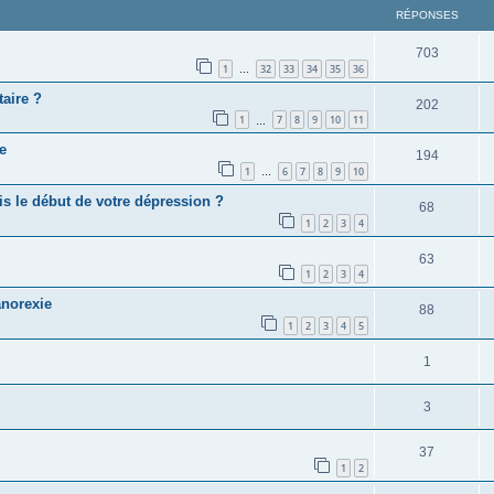
RÉPONSES
703
1
32
33
34
35
36
…
aire ?
202
1
7
8
9
10
11
…
e
194
1
6
7
8
9
10
…
s le début de votre dépression ?
68
1
2
3
4
63
1
2
3
4
anorexie
88
1
2
3
4
5
1
3
37
1
2