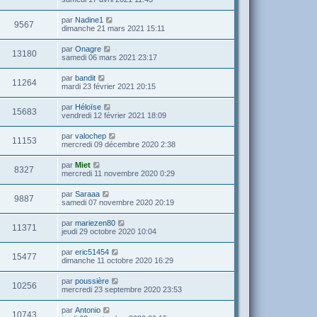
par
Nadine1
9567
dimanche 21 mars 2021 15:11
par
Onagre
13180
samedi 06 mars 2021 23:17
par
bandit
11264
mardi 23 février 2021 20:15
par
Héloïse
15683
vendredi 12 février 2021 18:09
par
valochep
11153
mercredi 09 décembre 2020 2:38
par
Miet
8327
mercredi 11 novembre 2020 0:29
par
Saraaa
9887
samedi 07 novembre 2020 20:19
par
mariezen80
11371
jeudi 29 octobre 2020 10:04
par
eric51454
15477
dimanche 11 octobre 2020 16:29
par
poussière
10256
mercredi 23 septembre 2020 23:53
par
Antonio
10743