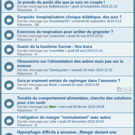
Je prends du poids dès que je suis en couple !
Dernier message par
Bulledesavon
«
jeudi 19 septembre 2019 21:10
Réponses :
7
Surpoids :hospitalisation clinique diététique, des avis ?
Dernier message par
Somebody59
«
vendredi 06 septembre 2019 9:14
Réponses :
10
Exercices de respiration pour arrêter de grignoter ?
Dernier message par
Louisoniris
«
jeudi 30 mai 2019 19:10
Réponses :
1
Guerir de la boulimie Sucree - Vos trucs
Dernier message par
Irmenhilde
«
jeudi 04 avril 2019 21:01
Réponses :
4
Obsessions sur l'alimentation des autres mais pas sur la
mienne
Dernier message par
Twentyyears
«
samedi 16 mars 2019 12:32
Réponses :
3
Suis-je vraiment entrain de replonger dans l’anorexie ?
Dernier message par
Bordi
«
samedi 02 mars 2019 0:28
Réponses :
20
1
2
Trouble du comportement alimentaire, cherche des solutions
pour s'en sortir
Dernier message par
Miet
«
mercredi 06 février 2019 18:09
Réponses :
7
l’obligation de manger "normalement" avec autrui
Dernier message par
Leïla
«
jeudi 20 décembre 2018 20:04
Réponses :
2
Hyperphagie difficile a assumer...Manger devient une