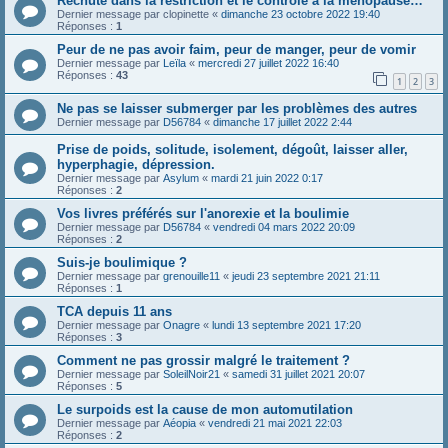
Rechute dans la restriction et le contrôle à la ménopause…
Dernier message par
clopinette
«
dimanche 23 octobre 2022 19:40
Réponses :
1
Peur de ne pas avoir faim, peur de manger, peur de vomir
Dernier message par
Leïla
«
mercredi 27 juillet 2022 16:40
Réponses :
43
1
2
3
Ne pas se laisser submerger par les problèmes des autres
Dernier message par
D56784
«
dimanche 17 juillet 2022 2:44
Prise de poids, solitude, isolement, dégoût, laisser aller,
hyperphagie, dépression.
Dernier message par
Asylum
«
mardi 21 juin 2022 0:17
Réponses :
2
Vos livres préférés sur l'anorexie et la boulimie
Dernier message par
D56784
«
vendredi 04 mars 2022 20:09
Réponses :
2
Suis-je boulimique ?
Dernier message par
grenouille11
«
jeudi 23 septembre 2021 21:11
Réponses :
1
TCA depuis 11 ans
Dernier message par
Onagre
«
lundi 13 septembre 2021 17:20
Réponses :
3
Comment ne pas grossir malgré le traitement ?
Dernier message par
SoleilNoir21
«
samedi 31 juillet 2021 20:07
Réponses :
5
Le surpoids est la cause de mon automutilation
Dernier message par
Aéopia
«
vendredi 21 mai 2021 22:03
Réponses :
2