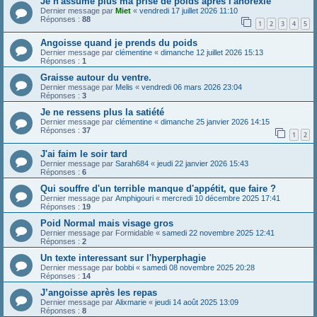
Je n'assume plus ma prise de poids apres l'anorexie
Dernier message par
Miet
«
vendredi 17 juillet 2026 11:10
Réponses :
88
1
2
3
4
5
Angoisse quand je prends du poids
Dernier message par
clémentine
«
dimanche 12 juillet 2026 15:13
Réponses :
1
Graisse autour du ventre.
Dernier message par
Melis
«
vendredi 06 mars 2026 23:04
Réponses :
3
Je ne ressens plus la satiété
Dernier message par
clémentine
«
dimanche 25 janvier 2026 14:15
Réponses :
37
1
2
J'ai faim le soir tard
Dernier message par
Sarah684
«
jeudi 22 janvier 2026 15:43
Réponses :
6
Qui souffre d'un terrible manque d'appétit, que faire ?
Dernier message par
Amphigouri
«
mercredi 10 décembre 2025 17:41
Réponses :
19
Poid Normal mais visage gros
Dernier message par
Formidable
«
samedi 22 novembre 2025 12:41
Réponses :
2
Un texte interessant sur l'hyperphagie
Dernier message par
bobbi
«
samedi 08 novembre 2025 20:28
Réponses :
14
J’angoisse après les repas
Dernier message par
Alixmarie
«
jeudi 14 août 2025 13:09
Réponses :
8