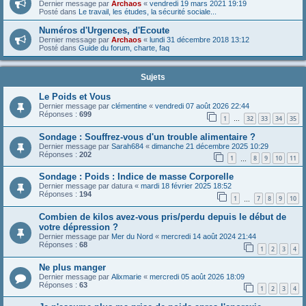
Dernier message par
Archaos
«
vendredi 19 mars 2021 19:19
Posté dans
Le travail, les études, la sécurité sociale...
Numéros d'Urgences, d'Ecoute
Dernier message par
Archaos
«
lundi 31 décembre 2018 13:12
Posté dans
Guide du forum, charte, faq
Sujets
Le Poids et Vous
Dernier message par
clémentine
«
vendredi 07 août 2026 22:44
Réponses :
699
1
32
33
34
35
…
Sondage : Souffrez-vous d'un trouble alimentaire ?
Dernier message par
Sarah684
«
dimanche 21 décembre 2025 10:29
Réponses :
202
1
8
9
10
11
…
Sondage : Poids : Indice de masse Corporelle
Dernier message par
datura
«
mardi 18 février 2025 18:52
Réponses :
194
1
7
8
9
10
…
Combien de kilos avez-vous pris/perdu depuis le début de
votre dépression ?
Dernier message par
Mer du Nord
«
mercredi 14 août 2024 21:44
Réponses :
68
1
2
3
4
Ne plus manger
Dernier message par
Alixmarie
«
mercredi 05 août 2026 18:09
Réponses :
63
1
2
3
4