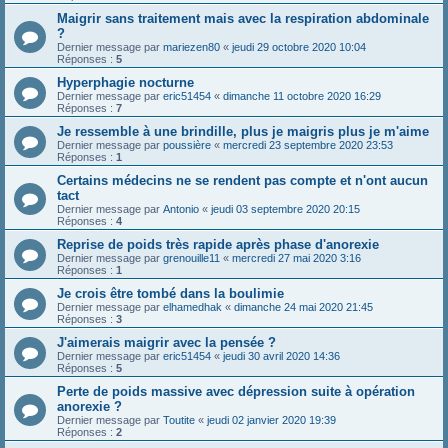
Maigrir sans traitement mais avec la respiration abdominale
?
Dernier message par
mariezen80
«
jeudi 29 octobre 2020 10:04
Réponses :
5
Hyperphagie nocturne
Dernier message par
eric51454
«
dimanche 11 octobre 2020 16:29
Réponses :
7
Je ressemble à une brindille, plus je maigris plus je m'aime
Dernier message par
poussière
«
mercredi 23 septembre 2020 23:53
Réponses :
1
Certains médecins ne se rendent pas compte et n'ont aucun
tact
Dernier message par
Antonio
«
jeudi 03 septembre 2020 20:15
Réponses :
4
Reprise de poids très rapide après phase d'anorexie
Dernier message par
grenouille11
«
mercredi 27 mai 2020 3:16
Réponses :
1
Je crois être tombé dans la boulimie
Dernier message par
elhamedhak
«
dimanche 24 mai 2020 21:45
Réponses :
3
J'aimerais maigrir avec la pensée ?
Dernier message par
eric51454
«
jeudi 30 avril 2020 14:36
Réponses :
5
Perte de poids massive avec dépression suite à opération
anorexie ?
Dernier message par
Toutite
«
jeudi 02 janvier 2020 19:39
Réponses :
2