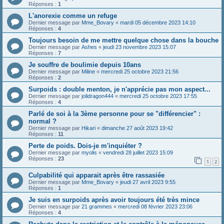
Réponses :
1
L'anorexie comme un refuge
Dernier message par
Mme_Bovary
«
mardi 05 décembre 2023 14:10
Réponses :
4
Toujours besoin de me mettre quelque chose dans la bouche
Dernier message par
Ashes
«
jeudi 23 novembre 2023 15:07
Réponses :
7
Je souffre de boulimie depuis 10ans
Dernier message par
Miline
«
mercredi 25 octobre 2023 21:56
Réponses :
2
Surpoids : double menton, je n'apprécie pas mon aspect...
Dernier message par
jolidragon444
«
mercredi 25 octobre 2023 17:55
Réponses :
4
Parlé de soi à la 3ème personne pour se "différencier" :
normal ?
Dernier message par
Hikari
«
dimanche 27 août 2023 19:42
Réponses :
11
Perte de poids. Dois-je m'inquiéter ?
Dernier message par
myolis
«
vendredi 28 juillet 2023 15:09
Réponses :
23
1
2
Culpabilité qui apparait après être rassasiée
Dernier message par
Mme_Bovary
«
jeudi 27 avril 2023 9:55
Réponses :
1
Je suis en surpoids après avoir toujours été très mince
Dernier message par
21 grammes
«
mercredi 08 février 2023 23:06
Réponses :
4