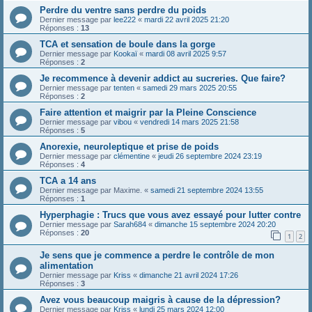
Perdre du ventre sans perdre du poids
Dernier message par
lee222
«
mardi 22 avril 2025 21:20
Réponses :
13
TCA et sensation de boule dans la gorge
Dernier message par
Kookaï
«
mardi 08 avril 2025 9:57
Réponses :
2
Je recommence à devenir addict au sucreries. Que faire?
Dernier message par
tenten
«
samedi 29 mars 2025 20:55
Réponses :
2
Faire attention et maigrir par la Pleine Conscience
Dernier message par
vibou
«
vendredi 14 mars 2025 21:58
Réponses :
5
Anorexie, neuroleptique et prise de poids
Dernier message par
clémentine
«
jeudi 26 septembre 2024 23:19
Réponses :
4
TCA a 14 ans
Dernier message par
Maxime.
«
samedi 21 septembre 2024 13:55
Réponses :
1
Hyperphagie : Trucs que vous avez essayé pour lutter contre
Dernier message par
Sarah684
«
dimanche 15 septembre 2024 20:20
Réponses :
20
1
2
Je sens que je commence a perdre le contrôle de mon
alimentation
Dernier message par
Kriss
«
dimanche 21 avril 2024 17:26
Réponses :
3
Avez vous beaucoup maigris à cause de la dépression?
Dernier message par
Kriss
«
lundi 25 mars 2024 12:00