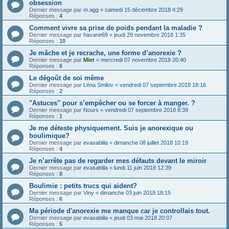
obsession
Dernier message par
m.agg
«
samedi 15 décembre 2018 4:29
Réponses :
4
Comment vivre sa prise de poids pendant la maladie ?
Dernier message par
havane69
«
jeudi 29 novembre 2018 1:35
Réponses :
10
Je mâche et je recrache, une forme d’anorexie ?
Dernier message par
Miet
«
mercredi 07 novembre 2018 20:40
Réponses :
6
Le dégoût de soi même
Dernier message par
Léna Smilov
«
vendredi 07 septembre 2018 18:16
Réponses :
2
"Astuces" pour s’empêcher ou se forcer à manger. ?
Dernier message par
Nours
«
vendredi 07 septembre 2018 8:39
Réponses :
1
Je me déteste physiquement. Suis je anorexique ou
boulimique?
Dernier message par
evasablila
«
dimanche 08 juillet 2018 10:19
Réponses :
4
Je n’arrête pas de regarder mes défauts devant le miroir
Dernier message par
evasablila
«
lundi 11 juin 2018 12:39
Réponses :
8
Boulimie : petits trucs qui aident?
Dernier message par
Viny
«
dimanche 03 juin 2018 18:15
Réponses :
6
Ma période d'anorexie me manque car je controllais tout.
Dernier message par
evasablila
«
jeudi 03 mai 2018 20:07
Réponses :
5