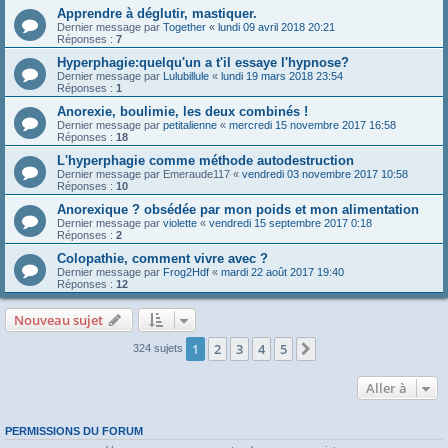
Apprendre à déglutir, mastiquer.
Dernier message par
Together
«
lundi 09 avril 2018 20:21
Réponses :
7
Hyperphagie:quelqu'un a t'il essaye l'hypnose?
Dernier message par
Lulubillule
«
lundi 19 mars 2018 23:54
Réponses :
1
Anorexie, boulimie, les deux combinés !
Dernier message par
petitalienne
«
mercredi 15 novembre 2017 16:58
Réponses :
18
L'hyperphagie comme méthode autodestruction
Dernier message par
Emeraude117
«
vendredi 03 novembre 2017 10:58
Réponses :
10
Anorexique ? obsédée par mon poids et mon alimentation
Dernier message par
violette
«
vendredi 15 septembre 2017 0:18
Réponses :
2
Colopathie, comment vivre avec ?
Dernier message par
Frog2Hdf
«
mardi 22 août 2017 19:40
Réponses :
12
Nouveau sujet
1
2
3
4
5
Suivante
324 sujets
Aller à
PERMISSIONS DU FORUM