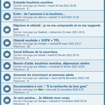
Entraide boulimie vomitive
Dernier message par
Serise
«
mardi 18 mai 2021 20:45
Réponses :
2
Enfer : de l'anorexie à la boulimie...
Dernier message par
alexsa
«
samedi 17 avril 2021 11:43
Réponses :
7
Déprime et obésité : je ne me comprends et ne me supporte
pas
Dernier message par
Nadine1
«
dimanche 21 mars 2021 15:11
Réponses :
3
Obésité morbide + SOPK + TPL
Dernier message par
Onagre
«
samedi 06 mars 2021 23:17
Réponses :
11
Serial killeuse de la nourriture
Dernier message par
bandit
«
mardi 23 février 2021 20:15
Réponses :
3
Besoin d'aide: boulimie vomitive, dépression sévère
Dernier message par
Héloïse
«
vendredi 12 février 2021 18:09
Réponses :
8
Anorexie du nourrisson et anorexie adute
Dernier message par
valochep
«
mercredi 09 décembre 2020 2:38
Réponses :
4
Documentaire à voir : "À la recherche du bon gras"
Dernier message par
Miet
«
mercredi 11 novembre 2020 0:29
Réponses :
1
Je suis perdue... Je déteste mon corps
Dernier message par
Saraaa
«
samedi 07 novembre 2020 20:19
Réponses :
3