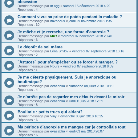
obsession
Dernier message par
m.agg
«
samedi 15 décembre 2018 4:29
Réponses :
4
Comment vivre sa prise de poids pendant la maladie ?
Dernier message par
havane69
«
jeudi 29 novembre 2018 1:35
Réponses :
10
Je mâche et je recrache, une forme d’anorexie ?
Dernier message par
Miet
«
mercredi 07 novembre 2018 20:40
Réponses :
6
Le dégoût de soi même
Dernier message par
Léna Smilov
«
vendredi 07 septembre 2018 18:16
Réponses :
2
"Astuces" pour s’empêcher ou se forcer à manger. ?
Dernier message par
Nours
«
vendredi 07 septembre 2018 8:39
Réponses :
1
Je me déteste physiquement. Suis je anorexique ou
boulimique?
Dernier message par
evasablila
«
dimanche 08 juillet 2018 10:19
Réponses :
4
Je n’arrête pas de regarder mes défauts devant le miroir
Dernier message par
evasablila
«
lundi 11 juin 2018 12:39
Réponses :
8
Boulimie : petits trucs qui aident?
Dernier message par
Viny
«
dimanche 03 juin 2018 18:15
Réponses :
6
Ma période d'anorexie me manque car je controllais tout.
Dernier message par
evasablila
«
jeudi 03 mai 2018 20:07
Réponses :
5