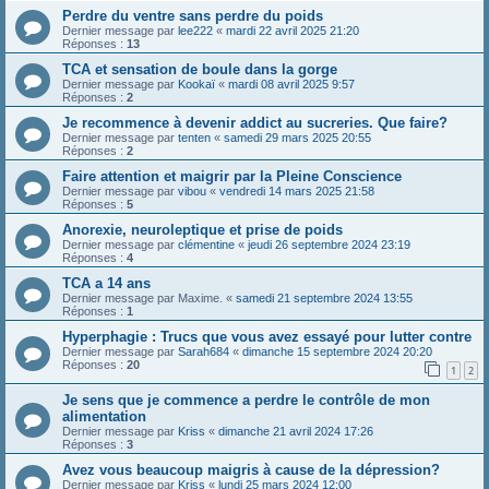
Perdre du ventre sans perdre du poids
Dernier message par
lee222
«
mardi 22 avril 2025 21:20
Réponses :
13
TCA et sensation de boule dans la gorge
Dernier message par
Kookaï
«
mardi 08 avril 2025 9:57
Réponses :
2
Je recommence à devenir addict au sucreries. Que faire?
Dernier message par
tenten
«
samedi 29 mars 2025 20:55
Réponses :
2
Faire attention et maigrir par la Pleine Conscience
Dernier message par
vibou
«
vendredi 14 mars 2025 21:58
Réponses :
5
Anorexie, neuroleptique et prise de poids
Dernier message par
clémentine
«
jeudi 26 septembre 2024 23:19
Réponses :
4
TCA a 14 ans
Dernier message par
Maxime.
«
samedi 21 septembre 2024 13:55
Réponses :
1
Hyperphagie : Trucs que vous avez essayé pour lutter contre
Dernier message par
Sarah684
«
dimanche 15 septembre 2024 20:20
Réponses :
20
1
2
Je sens que je commence a perdre le contrôle de mon
alimentation
Dernier message par
Kriss
«
dimanche 21 avril 2024 17:26
Réponses :
3
Avez vous beaucoup maigris à cause de la dépression?
Dernier message par
Kriss
«
lundi 25 mars 2024 12:00