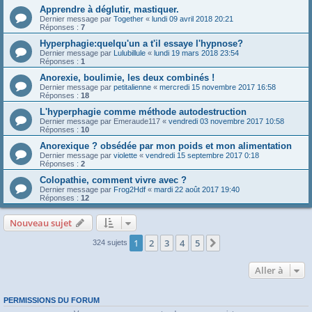
Apprendre à déglutir, mastiquer.
Dernier message par
Together
«
lundi 09 avril 2018 20:21
Réponses :
7
Hyperphagie:quelqu'un a t'il essaye l'hypnose?
Dernier message par
Lulubillule
«
lundi 19 mars 2018 23:54
Réponses :
1
Anorexie, boulimie, les deux combinés !
Dernier message par
petitalienne
«
mercredi 15 novembre 2017 16:58
Réponses :
18
L'hyperphagie comme méthode autodestruction
Dernier message par
Emeraude117
«
vendredi 03 novembre 2017 10:58
Réponses :
10
Anorexique ? obsédée par mon poids et mon alimentation
Dernier message par
violette
«
vendredi 15 septembre 2017 0:18
Réponses :
2
Colopathie, comment vivre avec ?
Dernier message par
Frog2Hdf
«
mardi 22 août 2017 19:40
Réponses :
12
Nouveau sujet
1
2
3
4
5
Suivante
324 sujets
Aller à
PERMISSIONS DU FORUM