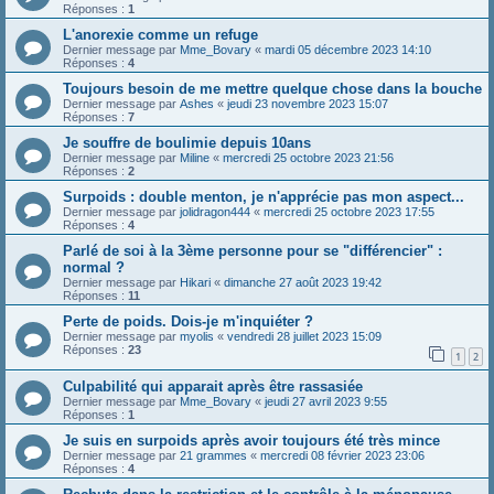
Réponses :
1
L'anorexie comme un refuge
Dernier message par
Mme_Bovary
«
mardi 05 décembre 2023 14:10
Réponses :
4
Toujours besoin de me mettre quelque chose dans la bouche
Dernier message par
Ashes
«
jeudi 23 novembre 2023 15:07
Réponses :
7
Je souffre de boulimie depuis 10ans
Dernier message par
Miline
«
mercredi 25 octobre 2023 21:56
Réponses :
2
Surpoids : double menton, je n'apprécie pas mon aspect...
Dernier message par
jolidragon444
«
mercredi 25 octobre 2023 17:55
Réponses :
4
Parlé de soi à la 3ème personne pour se "différencier" :
normal ?
Dernier message par
Hikari
«
dimanche 27 août 2023 19:42
Réponses :
11
Perte de poids. Dois-je m'inquiéter ?
Dernier message par
myolis
«
vendredi 28 juillet 2023 15:09
Réponses :
23
1
2
Culpabilité qui apparait après être rassasiée
Dernier message par
Mme_Bovary
«
jeudi 27 avril 2023 9:55
Réponses :
1
Je suis en surpoids après avoir toujours été très mince
Dernier message par
21 grammes
«
mercredi 08 février 2023 23:06
Réponses :
4