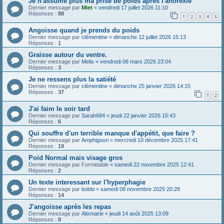
Je n'assume plus ma prise de poids apres l'anorexie
Dernier message par
Miet
«
vendredi 17 juillet 2026 11:10
Réponses :
88
1
2
3
4
5
Angoisse quand je prends du poids
Dernier message par
clémentine
«
dimanche 12 juillet 2026 15:13
Réponses :
1
Graisse autour du ventre.
Dernier message par
Melis
«
vendredi 06 mars 2026 23:04
Réponses :
3
Je ne ressens plus la satiété
Dernier message par
clémentine
«
dimanche 25 janvier 2026 14:15
Réponses :
37
1
2
J'ai faim le soir tard
Dernier message par
Sarah684
«
jeudi 22 janvier 2026 15:43
Réponses :
6
Qui souffre d'un terrible manque d'appétit, que faire ?
Dernier message par
Amphigouri
«
mercredi 10 décembre 2025 17:41
Réponses :
19
Poid Normal mais visage gros
Dernier message par
Formidable
«
samedi 22 novembre 2025 12:41
Réponses :
2
Un texte interessant sur l'hyperphagie
Dernier message par
bobbi
«
samedi 08 novembre 2025 20:28
Réponses :
14
J’angoisse après les repas
Dernier message par
Alixmarie
«
jeudi 14 août 2025 13:09
Réponses :
8