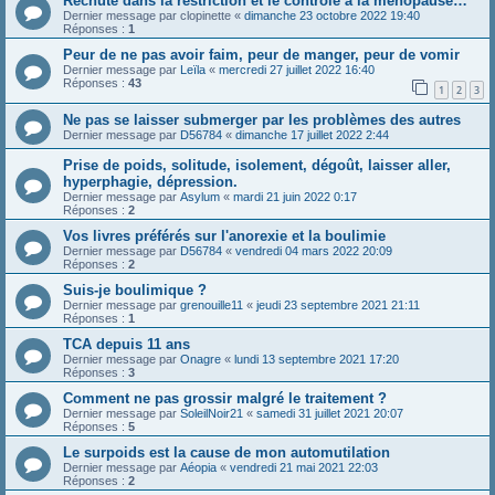
Rechute dans la restriction et le contrôle à la ménopause…
Dernier message par
clopinette
«
dimanche 23 octobre 2022 19:40
Réponses :
1
Peur de ne pas avoir faim, peur de manger, peur de vomir
Dernier message par
Leïla
«
mercredi 27 juillet 2022 16:40
Réponses :
43
1
2
3
Ne pas se laisser submerger par les problèmes des autres
Dernier message par
D56784
«
dimanche 17 juillet 2022 2:44
Prise de poids, solitude, isolement, dégoût, laisser aller,
hyperphagie, dépression.
Dernier message par
Asylum
«
mardi 21 juin 2022 0:17
Réponses :
2
Vos livres préférés sur l'anorexie et la boulimie
Dernier message par
D56784
«
vendredi 04 mars 2022 20:09
Réponses :
2
Suis-je boulimique ?
Dernier message par
grenouille11
«
jeudi 23 septembre 2021 21:11
Réponses :
1
TCA depuis 11 ans
Dernier message par
Onagre
«
lundi 13 septembre 2021 17:20
Réponses :
3
Comment ne pas grossir malgré le traitement ?
Dernier message par
SoleilNoir21
«
samedi 31 juillet 2021 20:07
Réponses :
5
Le surpoids est la cause de mon automutilation
Dernier message par
Aéopia
«
vendredi 21 mai 2021 22:03
Réponses :
2