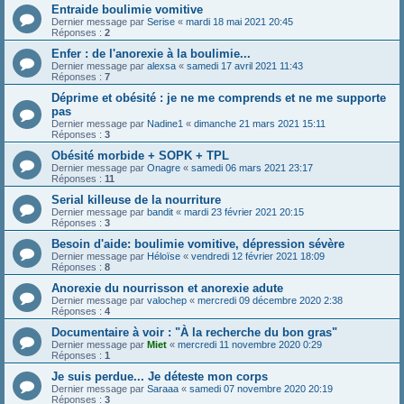
Entraide boulimie vomitive
Dernier message par
Serise
«
mardi 18 mai 2021 20:45
Réponses :
2
Enfer : de l'anorexie à la boulimie...
Dernier message par
alexsa
«
samedi 17 avril 2021 11:43
Réponses :
7
Déprime et obésité : je ne me comprends et ne me supporte
pas
Dernier message par
Nadine1
«
dimanche 21 mars 2021 15:11
Réponses :
3
Obésité morbide + SOPK + TPL
Dernier message par
Onagre
«
samedi 06 mars 2021 23:17
Réponses :
11
Serial killeuse de la nourriture
Dernier message par
bandit
«
mardi 23 février 2021 20:15
Réponses :
3
Besoin d'aide: boulimie vomitive, dépression sévère
Dernier message par
Héloïse
«
vendredi 12 février 2021 18:09
Réponses :
8
Anorexie du nourrisson et anorexie adute
Dernier message par
valochep
«
mercredi 09 décembre 2020 2:38
Réponses :
4
Documentaire à voir : "À la recherche du bon gras"
Dernier message par
Miet
«
mercredi 11 novembre 2020 0:29
Réponses :
1
Je suis perdue... Je déteste mon corps
Dernier message par
Saraaa
«
samedi 07 novembre 2020 20:19
Réponses :
3