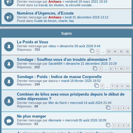
Dernier message par
Archaos
«
vendredi 19 mars 2021 19:19
Posté dans
Le travail, les études, la sécurité sociale...
Numéros d'Urgences, d'Ecoute
Dernier message par
Archaos
«
lundi 31 décembre 2018 13:12
Posté dans
Guide du forum, charte, faq
Sujets
Le Poids et Vous
Dernier message par
vibou
«
dimanche 09 août 2026 9:44
Réponses :
703
1
33
34
35
36
…
Sondage : Souffrez-vous d'un trouble alimentaire ?
Dernier message par
Sarah684
«
dimanche 21 décembre 2025 10:29
Réponses :
202
1
8
9
10
11
…
Sondage : Poids : Indice de masse Corporelle
Dernier message par
datura
«
mardi 18 février 2025 18:52
Réponses :
194
1
7
8
9
10
…
Combien de kilos avez-vous pris/perdu depuis le début de
votre dépression ?
Dernier message par
Mer du Nord
«
mercredi 14 août 2024 21:44
Réponses :
68
1
2
3
4
Ne plus manger
Dernier message par
Alixmarie
«
mercredi 05 août 2026 18:09
Réponses :
63
1
2
3
4