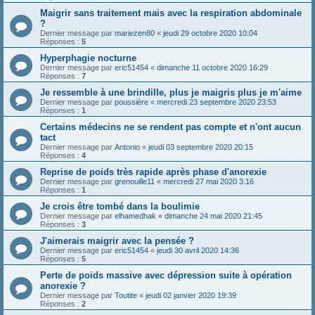
Maigrir sans traitement mais avec la respiration abdominale
?
Dernier message par
mariezen80
«
jeudi 29 octobre 2020 10:04
Réponses :
5
Hyperphagie nocturne
Dernier message par
eric51454
«
dimanche 11 octobre 2020 16:29
Réponses :
7
Je ressemble à une brindille, plus je maigris plus je m'aime
Dernier message par
poussière
«
mercredi 23 septembre 2020 23:53
Réponses :
1
Certains médecins ne se rendent pas compte et n'ont aucun
tact
Dernier message par
Antonio
«
jeudi 03 septembre 2020 20:15
Réponses :
4
Reprise de poids très rapide après phase d'anorexie
Dernier message par
grenouille11
«
mercredi 27 mai 2020 3:16
Réponses :
1
Je crois être tombé dans la boulimie
Dernier message par
elhamedhak
«
dimanche 24 mai 2020 21:45
Réponses :
3
J'aimerais maigrir avec la pensée ?
Dernier message par
eric51454
«
jeudi 30 avril 2020 14:36
Réponses :
5
Perte de poids massive avec dépression suite à opération
anorexie ?
Dernier message par
Toutite
«
jeudi 02 janvier 2020 19:39
Réponses :
2