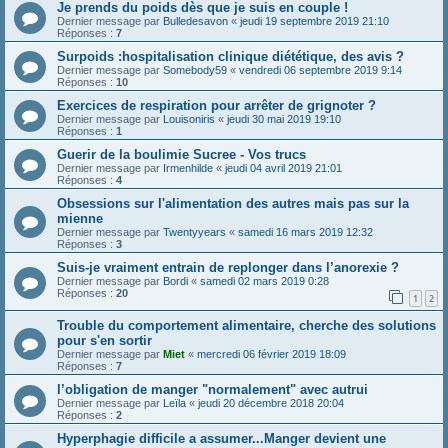
Je prends du poids dès que je suis en couple !
Dernier message par
Bulledesavon
«
jeudi 19 septembre 2019 21:10
Réponses :
7
Surpoids :hospitalisation clinique diététique, des avis ?
Dernier message par
Somebody59
«
vendredi 06 septembre 2019 9:14
Réponses :
10
Exercices de respiration pour arrêter de grignoter ?
Dernier message par
Louisoniris
«
jeudi 30 mai 2019 19:10
Réponses :
1
Guerir de la boulimie Sucree - Vos trucs
Dernier message par
Irmenhilde
«
jeudi 04 avril 2019 21:01
Réponses :
4
Obsessions sur l'alimentation des autres mais pas sur la
mienne
Dernier message par
Twentyyears
«
samedi 16 mars 2019 12:32
Réponses :
3
Suis-je vraiment entrain de replonger dans l’anorexie ?
Dernier message par
Bordi
«
samedi 02 mars 2019 0:28
Réponses :
20
1
2
Trouble du comportement alimentaire, cherche des solutions
pour s'en sortir
Dernier message par
Miet
«
mercredi 06 février 2019 18:09
Réponses :
7
l’obligation de manger "normalement" avec autrui
Dernier message par
Leïla
«
jeudi 20 décembre 2018 20:04
Réponses :
2
Hyperphagie difficile a assumer...Manger devient une