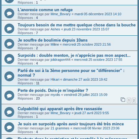
Réponses :
1
L'anorexie comme un refuge
Dernier message par
Mme_Bovary
«
mardi 05 décembre 2023 14:10
Réponses :
4
Toujours besoin de me mettre quelque chose dans la bouche
Dernier message par
Ashes
«
jeudi 23 novembre 2023 15:07
Réponses :
7
Je souffre de boulimie depuis 10ans
Dernier message par
Miline
«
mercredi 25 octobre 2023 21:56
Réponses :
2
Surpoids : double menton, je n'apprécie pas mon aspect...
Dernier message par
jolidragon444
«
mercredi 25 octobre 2023 17:55
Réponses :
4
Parlé de soi à la 3ème personne pour se "différencier" :
normal ?
Dernier message par
Hikari
«
dimanche 27 août 2023 19:42
Réponses :
11
Perte de poids. Dois-je m'inquiéter ?
Dernier message par
myolis
«
vendredi 28 juillet 2023 15:09
Réponses :
23
1
2
Culpabilité qui apparait après être rassasiée
Dernier message par
Mme_Bovary
«
jeudi 27 avril 2023 9:55
Réponses :
1
Je suis en surpoids après avoir toujours été très mince
Dernier message par
21 grammes
«
mercredi 08 février 2023 23:06
Réponses :
4