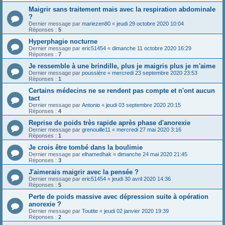
Maigrir sans traitement mais avec la respiration abdominale
?
Dernier message par
mariezen80
«
jeudi 29 octobre 2020 10:04
Réponses :
5
Hyperphagie nocturne
Dernier message par
eric51454
«
dimanche 11 octobre 2020 16:29
Réponses :
7
Je ressemble à une brindille, plus je maigris plus je m'aime
Dernier message par
poussière
«
mercredi 23 septembre 2020 23:53
Réponses :
1
Certains médecins ne se rendent pas compte et n'ont aucun
tact
Dernier message par
Antonio
«
jeudi 03 septembre 2020 20:15
Réponses :
4
Reprise de poids très rapide après phase d'anorexie
Dernier message par
grenouille11
«
mercredi 27 mai 2020 3:16
Réponses :
1
Je crois être tombé dans la boulimie
Dernier message par
elhamedhak
«
dimanche 24 mai 2020 21:45
Réponses :
3
J'aimerais maigrir avec la pensée ?
Dernier message par
eric51454
«
jeudi 30 avril 2020 14:36
Réponses :
5
Perte de poids massive avec dépression suite à opération
anorexie ?
Dernier message par
Toutite
«
jeudi 02 janvier 2020 19:39
Réponses :
2