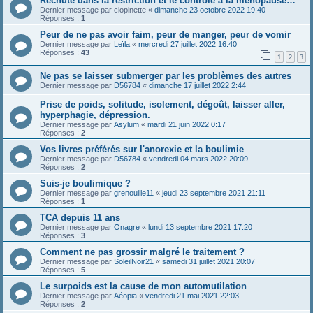
Rechute dans la restriction et le contrôle à la ménopause…
Dernier message par
clopinette
«
dimanche 23 octobre 2022 19:40
Réponses :
1
Peur de ne pas avoir faim, peur de manger, peur de vomir
Dernier message par
Leïla
«
mercredi 27 juillet 2022 16:40
Réponses :
43
1
2
3
Ne pas se laisser submerger par les problèmes des autres
Dernier message par
D56784
«
dimanche 17 juillet 2022 2:44
Prise de poids, solitude, isolement, dégoût, laisser aller,
hyperphagie, dépression.
Dernier message par
Asylum
«
mardi 21 juin 2022 0:17
Réponses :
2
Vos livres préférés sur l'anorexie et la boulimie
Dernier message par
D56784
«
vendredi 04 mars 2022 20:09
Réponses :
2
Suis-je boulimique ?
Dernier message par
grenouille11
«
jeudi 23 septembre 2021 21:11
Réponses :
1
TCA depuis 11 ans
Dernier message par
Onagre
«
lundi 13 septembre 2021 17:20
Réponses :
3
Comment ne pas grossir malgré le traitement ?
Dernier message par
SoleilNoir21
«
samedi 31 juillet 2021 20:07
Réponses :
5
Le surpoids est la cause de mon automutilation
Dernier message par
Aéopia
«
vendredi 21 mai 2021 22:03
Réponses :
2