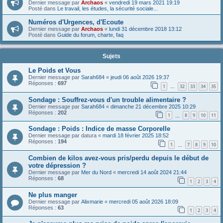
Dernier message par
Archaos
«
vendredi 19 mars 2021 19:19
Posté dans
Le travail, les études, la sécurité sociale...
Numéros d'Urgences, d'Ecoute
Dernier message par
Archaos
«
lundi 31 décembre 2018 13:12
Posté dans
Guide du forum, charte, faq
Sujets
Le Poids et Vous
Dernier message par
Sarah684
«
jeudi 06 août 2026 19:37
Réponses :
697
1
32
33
34
35
…
Sondage : Souffrez-vous d'un trouble alimentaire ?
Dernier message par
Sarah684
«
dimanche 21 décembre 2025 10:29
Réponses :
202
1
8
9
10
11
…
Sondage : Poids : Indice de masse Corporelle
Dernier message par
datura
«
mardi 18 février 2025 18:52
Réponses :
194
1
7
8
9
10
…
Combien de kilos avez-vous pris/perdu depuis le début de
votre dépression ?
Dernier message par
Mer du Nord
«
mercredi 14 août 2024 21:44
Réponses :
68
1
2
3
4
Ne plus manger
Dernier message par
Alixmarie
«
mercredi 05 août 2026 18:09
Réponses :
63
1
2
3
4