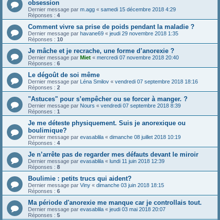
obsession
Dernier message par
m.agg
«
samedi 15 décembre 2018 4:29
Réponses :
4
Comment vivre sa prise de poids pendant la maladie ?
Dernier message par
havane69
«
jeudi 29 novembre 2018 1:35
Réponses :
10
Je mâche et je recrache, une forme d’anorexie ?
Dernier message par
Miet
«
mercredi 07 novembre 2018 20:40
Réponses :
6
Le dégoût de soi même
Dernier message par
Léna Smilov
«
vendredi 07 septembre 2018 18:16
Réponses :
2
"Astuces" pour s’empêcher ou se forcer à manger. ?
Dernier message par
Nours
«
vendredi 07 septembre 2018 8:39
Réponses :
1
Je me déteste physiquement. Suis je anorexique ou
boulimique?
Dernier message par
evasablila
«
dimanche 08 juillet 2018 10:19
Réponses :
4
Je n’arrête pas de regarder mes défauts devant le miroir
Dernier message par
evasablila
«
lundi 11 juin 2018 12:39
Réponses :
8
Boulimie : petits trucs qui aident?
Dernier message par
Viny
«
dimanche 03 juin 2018 18:15
Réponses :
6
Ma période d'anorexie me manque car je controllais tout.
Dernier message par
evasablila
«
jeudi 03 mai 2018 20:07
Réponses :
5