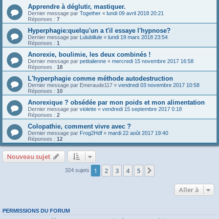
Apprendre à déglutir, mastiquer.
Dernier message par
Together
«
lundi 09 avril 2018 20:21
Réponses :
7
Hyperphagie:quelqu'un a t'il essaye l'hypnose?
Dernier message par
Lulubillule
«
lundi 19 mars 2018 23:54
Réponses :
1
Anorexie, boulimie, les deux combinés !
Dernier message par
petitalienne
«
mercredi 15 novembre 2017 16:58
Réponses :
18
L'hyperphagie comme méthode autodestruction
Dernier message par
Emeraude117
«
vendredi 03 novembre 2017 10:58
Réponses :
10
Anorexique ? obsédée par mon poids et mon alimentation
Dernier message par
violette
«
vendredi 15 septembre 2017 0:18
Réponses :
2
Colopathie, comment vivre avec ?
Dernier message par
Frog2Hdf
«
mardi 22 août 2017 19:40
Réponses :
12
Nouveau sujet
1
2
3
4
5
Suivante
324 sujets
Aller à
PERMISSIONS DU FORUM