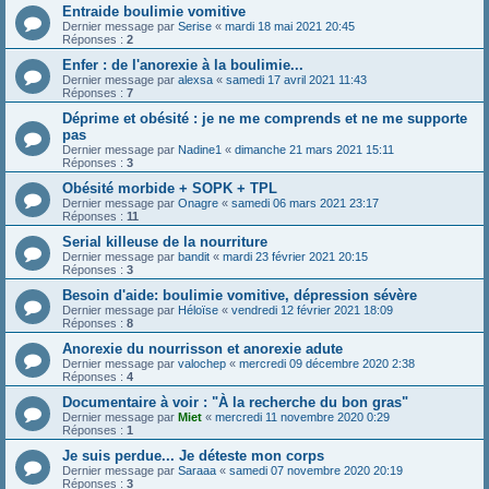
Entraide boulimie vomitive
Dernier message par
Serise
«
mardi 18 mai 2021 20:45
Réponses :
2
Enfer : de l'anorexie à la boulimie...
Dernier message par
alexsa
«
samedi 17 avril 2021 11:43
Réponses :
7
Déprime et obésité : je ne me comprends et ne me supporte
pas
Dernier message par
Nadine1
«
dimanche 21 mars 2021 15:11
Réponses :
3
Obésité morbide + SOPK + TPL
Dernier message par
Onagre
«
samedi 06 mars 2021 23:17
Réponses :
11
Serial killeuse de la nourriture
Dernier message par
bandit
«
mardi 23 février 2021 20:15
Réponses :
3
Besoin d'aide: boulimie vomitive, dépression sévère
Dernier message par
Héloïse
«
vendredi 12 février 2021 18:09
Réponses :
8
Anorexie du nourrisson et anorexie adute
Dernier message par
valochep
«
mercredi 09 décembre 2020 2:38
Réponses :
4
Documentaire à voir : "À la recherche du bon gras"
Dernier message par
Miet
«
mercredi 11 novembre 2020 0:29
Réponses :
1
Je suis perdue... Je déteste mon corps
Dernier message par
Saraaa
«
samedi 07 novembre 2020 20:19
Réponses :
3