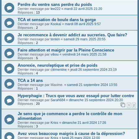
Perdre du ventre sans perdre du poids
Dernier message par
lee222
«
mardi 22 avril 2025 21:20
Réponses :
13
TCA et sensation de boule dans la gorge
Dernier message par
Kookaï
«
mardi 08 avril 2025 9:57
Réponses :
2
Je recommence à devenir addict au sucreries. Que faire?
Dernier message par
tenten
«
samedi 29 mars 2025 20:55
Réponses :
2
Faire attention et maigrir par la Pleine Conscience
Dernier message par
vibou
«
vendredi 14 mars 2025 21:58
Réponses :
5
Anorexie, neuroleptique et prise de poids
Dernier message par
clémentine
«
jeudi 26 septembre 2024 23:19
Réponses :
4
TCA a 14 ans
Dernier message par
Maxime.
«
samedi 21 septembre 2024 13:55
Réponses :
1
Hyperphagie : Trucs que vous avez essayé pour lutter contre
Dernier message par
Sarah684
«
dimanche 15 septembre 2024 20:20
Réponses :
20
1
2
Je sens que je commence a perdre le contrôle de mon
alimentation
Dernier message par
Kriss
«
dimanche 21 avril 2024 17:26
Réponses :
3
Avez vous beaucoup maigris à cause de la dépression?
Dernier message par
Kriss
«
lundi 25 mars 2024 12:00