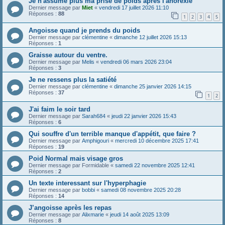
Je n'assume plus ma prise de poids apres l'anorexie
Dernier message par
Miet
«
vendredi 17 juillet 2026 11:10
Réponses :
88
1
2
3
4
5
Angoisse quand je prends du poids
Dernier message par
clémentine
«
dimanche 12 juillet 2026 15:13
Réponses :
1
Graisse autour du ventre.
Dernier message par
Melis
«
vendredi 06 mars 2026 23:04
Réponses :
3
Je ne ressens plus la satiété
Dernier message par
clémentine
«
dimanche 25 janvier 2026 14:15
Réponses :
37
1
2
J'ai faim le soir tard
Dernier message par
Sarah684
«
jeudi 22 janvier 2026 15:43
Réponses :
6
Qui souffre d'un terrible manque d'appétit, que faire ?
Dernier message par
Amphigouri
«
mercredi 10 décembre 2025 17:41
Réponses :
19
Poid Normal mais visage gros
Dernier message par
Formidable
«
samedi 22 novembre 2025 12:41
Réponses :
2
Un texte interessant sur l'hyperphagie
Dernier message par
bobbi
«
samedi 08 novembre 2025 20:28
Réponses :
14
J’angoisse après les repas
Dernier message par
Alixmarie
«
jeudi 14 août 2025 13:09
Réponses :
8