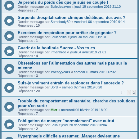
Je prends du poids dès que je suis en couple !
Dernier message par
Bulledesavon
«
jeudi 19 septembre 2019 21:10
Réponses :
7
Surpoids :hospitalisation clinique diététique, des avis ?
Dernier message par
Somebody59
«
vendredi 06 septembre 2019 9:14
Réponses :
10
Exercices de respiration pour arrêter de grignoter ?
Dernier message par
Louisoniris
«
jeudi 30 mai 2019 19:10
Réponses :
1
Guerir de la boulimie Sucree - Vos trucs
Dernier message par
Irmenhilde
«
jeudi 04 avril 2019 21:01
Réponses :
4
Obsessions sur l'alimentation des autres mais pas sur la
mienne
Dernier message par
Twentyyears
«
samedi 16 mars 2019 12:32
Réponses :
3
Suis-je vraiment entrain de replonger dans l’anorexie ?
Dernier message par
Bordi
«
samedi 02 mars 2019 0:28
Réponses :
20
1
2
Trouble du comportement alimentaire, cherche des solutions
pour s'en sortir
Dernier message par
Miet
«
mercredi 06 février 2019 18:09
Réponses :
7
l’obligation de manger "normalement" avec autrui
Dernier message par
Leïla
«
jeudi 20 décembre 2018 20:04
Réponses :
2
Hyperphagie difficile a assumer...Manger devient une