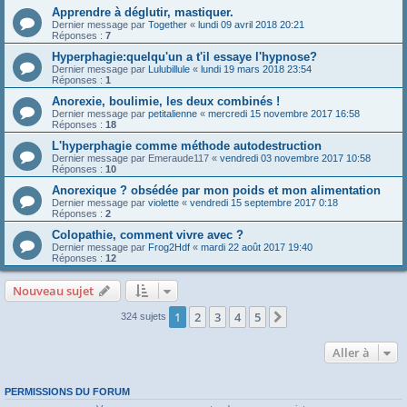
Apprendre à déglutir, mastiquer.
Dernier message par
Together
«
lundi 09 avril 2018 20:21
Réponses :
7
Hyperphagie:quelqu'un a t'il essaye l'hypnose?
Dernier message par
Lulubillule
«
lundi 19 mars 2018 23:54
Réponses :
1
Anorexie, boulimie, les deux combinés !
Dernier message par
petitalienne
«
mercredi 15 novembre 2017 16:58
Réponses :
18
L'hyperphagie comme méthode autodestruction
Dernier message par
Emeraude117
«
vendredi 03 novembre 2017 10:58
Réponses :
10
Anorexique ? obsédée par mon poids et mon alimentation
Dernier message par
violette
«
vendredi 15 septembre 2017 0:18
Réponses :
2
Colopathie, comment vivre avec ?
Dernier message par
Frog2Hdf
«
mardi 22 août 2017 19:40
Réponses :
12
Nouveau sujet
1
2
3
4
5
Suivante
324 sujets
Aller à
PERMISSIONS DU FORUM