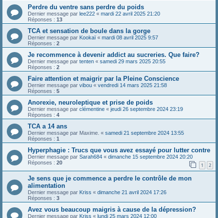
Perdre du ventre sans perdre du poids
Dernier message par
lee222
«
mardi 22 avril 2025 21:20
Réponses :
13
TCA et sensation de boule dans la gorge
Dernier message par
Kookaï
«
mardi 08 avril 2025 9:57
Réponses :
2
Je recommence à devenir addict au sucreries. Que faire?
Dernier message par
tenten
«
samedi 29 mars 2025 20:55
Réponses :
2
Faire attention et maigrir par la Pleine Conscience
Dernier message par
vibou
«
vendredi 14 mars 2025 21:58
Réponses :
5
Anorexie, neuroleptique et prise de poids
Dernier message par
clémentine
«
jeudi 26 septembre 2024 23:19
Réponses :
4
TCA a 14 ans
Dernier message par
Maxime.
«
samedi 21 septembre 2024 13:55
Réponses :
1
Hyperphagie : Trucs que vous avez essayé pour lutter contre
Dernier message par
Sarah684
«
dimanche 15 septembre 2024 20:20
Réponses :
20
1
2
Je sens que je commence a perdre le contrôle de mon
alimentation
Dernier message par
Kriss
«
dimanche 21 avril 2024 17:26
Réponses :
3
Avez vous beaucoup maigris à cause de la dépression?
Dernier message par
Kriss
«
lundi 25 mars 2024 12:00