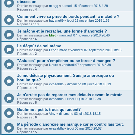
obsession
Dernier message par
m.agg
«
samedi 15 décembre 2018 4:29
Réponses :
4
Comment vivre sa prise de poids pendant la maladie ?
Dernier message par
havane69
«
jeudi 29 novembre 2018 1:35
Réponses :
10
Je mâche et je recrache, une forme d’anorexie ?
Dernier message par
Miet
«
mercredi 07 novembre 2018 20:40
Réponses :
6
Le dégoût de soi même
Dernier message par
Léna Smilov
«
vendredi 07 septembre 2018 18:16
Réponses :
2
"Astuces" pour s’empêcher ou se forcer à manger. ?
Dernier message par
Nours
«
vendredi 07 septembre 2018 8:39
Réponses :
1
Je me déteste physiquement. Suis je anorexique ou
boulimique?
Dernier message par
evasablila
«
dimanche 08 juillet 2018 10:19
Réponses :
4
Je n’arrête pas de regarder mes défauts devant le miroir
Dernier message par
evasablila
«
lundi 11 juin 2018 12:39
Réponses :
8
Boulimie : petits trucs qui aident?
Dernier message par
Viny
«
dimanche 03 juin 2018 18:15
Réponses :
6
Ma période d'anorexie me manque car je controllais tout.
Dernier message par
evasablila
«
jeudi 03 mai 2018 20:07
Réponses :
5