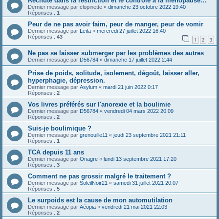
Rechute dans la restriction et le contrôle à la ménopause…
Dernier message par
clopinette
«
dimanche 23 octobre 2022 19:40
Réponses :
1
Peur de ne pas avoir faim, peur de manger, peur de vomir
Dernier message par
Leïla
«
mercredi 27 juillet 2022 16:40
Réponses :
43
1
2
3
Ne pas se laisser submerger par les problèmes des autres
Dernier message par
D56784
«
dimanche 17 juillet 2022 2:44
Prise de poids, solitude, isolement, dégoût, laisser aller,
hyperphagie, dépression.
Dernier message par
Asylum
«
mardi 21 juin 2022 0:17
Réponses :
2
Vos livres préférés sur l'anorexie et la boulimie
Dernier message par
D56784
«
vendredi 04 mars 2022 20:09
Réponses :
2
Suis-je boulimique ?
Dernier message par
grenouille11
«
jeudi 23 septembre 2021 21:11
Réponses :
1
TCA depuis 11 ans
Dernier message par
Onagre
«
lundi 13 septembre 2021 17:20
Réponses :
3
Comment ne pas grossir malgré le traitement ?
Dernier message par
SoleilNoir21
«
samedi 31 juillet 2021 20:07
Réponses :
5
Le surpoids est la cause de mon automutilation
Dernier message par
Aéopia
«
vendredi 21 mai 2021 22:03
Réponses :
2