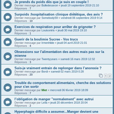
Je prends du poids dès que je suis en couple !
Dernier message par
Bulledesavon
«
jeudi 19 septembre 2019 21:10
Réponses :
7
Surpoids :hospitalisation clinique diététique, des avis ?
Dernier message par
Somebody59
«
vendredi 06 septembre 2019 9:14
Réponses :
10
Exercices de respiration pour arrêter de grignoter ?
Dernier message par
Louisoniris
«
jeudi 30 mai 2019 19:10
Réponses :
1
Guerir de la boulimie Sucree - Vos trucs
Dernier message par
Irmenhilde
«
jeudi 04 avril 2019 21:01
Réponses :
4
Obsessions sur l'alimentation des autres mais pas sur la
mienne
Dernier message par
Twentyyears
«
samedi 16 mars 2019 12:32
Réponses :
3
Suis-je vraiment entrain de replonger dans l’anorexie ?
Dernier message par
Bordi
«
samedi 02 mars 2019 0:28
Réponses :
20
1
2
Trouble du comportement alimentaire, cherche des solutions
pour s'en sortir
Dernier message par
Miet
«
mercredi 06 février 2019 18:09
Réponses :
7
l’obligation de manger "normalement" avec autrui
Dernier message par
Leïla
«
jeudi 20 décembre 2018 20:04
Réponses :
2
Hyperphagie difficile a assumer...Manger devient une