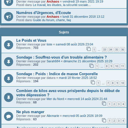
Dernier message par
Archaos
«
vendredi 19 mars 2021 19:19
Posté dans
Le travail, les études, la sécurité sociale...
Numéros d'Urgences, d'Ecoute
Dernier message par
Archaos
«
lundi 31 décembre 2018 13:12
Posté dans
Guide du forum, charte, faq
Sujets
Le Poids et Vous
Dernier message par
tiote
«
samedi 08 août 2026 23:04
Réponses :
703
1
33
34
35
36
…
Sondage : Souffrez-vous d'un trouble alimentaire ?
Dernier message par
Sarah684
«
dimanche 21 décembre 2025 10:29
Réponses :
202
1
8
9
10
11
…
Sondage : Poids : Indice de masse Corporelle
Dernier message par
datura
«
mardi 18 février 2025 18:52
Réponses :
194
1
7
8
9
10
…
Combien de kilos avez-vous pris/perdu depuis le début de
votre dépression ?
Dernier message par
Mer du Nord
«
mercredi 14 août 2024 21:44
Réponses :
68
1
2
3
4
Ne plus manger
Dernier message par
Alixmarie
«
mercredi 05 août 2026 18:09
Réponses :
63
1
2
3
4