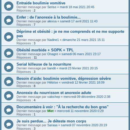
Entraide boulimie vomitive
Dernier message par
Serise
«
mardi 18 mai 2021 20:45
Réponses :
2
Enfer : de l'anorexie à la boulimie...
Dernier message par
alexsa
«
samedi 17 avril 2021 11:43
Réponses :
7
Déprime et obésité : je ne me comprends et ne me supporte
pas
Dernier message par
Nadine1
«
dimanche 21 mars 2021 15:11
Réponses :
3
Obésité morbide + SOPK + TPL
Dernier message par
Onagre
«
samedi 06 mars 2021 23:17
Réponses :
11
Serial killeuse de la nourriture
Dernier message par
bandit
«
mardi 23 février 2021 20:15
Réponses :
3
Besoin d'aide: boulimie vomitive, dépression sévère
Dernier message par
Héloïse
«
vendredi 12 février 2021 18:09
Réponses :
8
Anorexie du nourrisson et anorexie adute
Dernier message par
valochep
«
mercredi 09 décembre 2020 2:38
Réponses :
4
Documentaire à voir : "À la recherche du bon gras"
Dernier message par
Miet
«
mercredi 11 novembre 2020 0:29
Réponses :
1
Je suis perdue... Je déteste mon corps
Dernier message par
Saraaa
«
samedi 07 novembre 2020 20:19
Réponses :
3