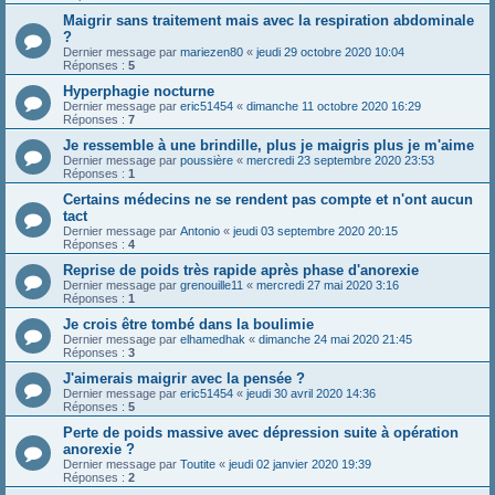
Maigrir sans traitement mais avec la respiration abdominale
?
Dernier message par
mariezen80
«
jeudi 29 octobre 2020 10:04
Réponses :
5
Hyperphagie nocturne
Dernier message par
eric51454
«
dimanche 11 octobre 2020 16:29
Réponses :
7
Je ressemble à une brindille, plus je maigris plus je m'aime
Dernier message par
poussière
«
mercredi 23 septembre 2020 23:53
Réponses :
1
Certains médecins ne se rendent pas compte et n'ont aucun
tact
Dernier message par
Antonio
«
jeudi 03 septembre 2020 20:15
Réponses :
4
Reprise de poids très rapide après phase d'anorexie
Dernier message par
grenouille11
«
mercredi 27 mai 2020 3:16
Réponses :
1
Je crois être tombé dans la boulimie
Dernier message par
elhamedhak
«
dimanche 24 mai 2020 21:45
Réponses :
3
J'aimerais maigrir avec la pensée ?
Dernier message par
eric51454
«
jeudi 30 avril 2020 14:36
Réponses :
5
Perte de poids massive avec dépression suite à opération
anorexie ?
Dernier message par
Toutite
«
jeudi 02 janvier 2020 19:39
Réponses :
2