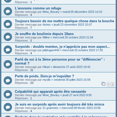
Réponses :
1
L'anorexie comme un refuge
Dernier message par
Mme_Bovary
«
mardi 05 décembre 2023 14:10
Réponses :
4
Toujours besoin de me mettre quelque chose dans la bouche
Dernier message par
Ashes
«
jeudi 23 novembre 2023 15:07
Réponses :
7
Je souffre de boulimie depuis 10ans
Dernier message par
Miline
«
mercredi 25 octobre 2023 21:56
Réponses :
2
Surpoids : double menton, je n'apprécie pas mon aspect...
Dernier message par
jolidragon444
«
mercredi 25 octobre 2023 17:55
Réponses :
4
Parlé de soi à la 3ème personne pour se "différencier" :
normal ?
Dernier message par
Hikari
«
dimanche 27 août 2023 19:42
Réponses :
11
Perte de poids. Dois-je m'inquiéter ?
Dernier message par
myolis
«
vendredi 28 juillet 2023 15:09
Réponses :
23
1
2
Culpabilité qui apparait après être rassasiée
Dernier message par
Mme_Bovary
«
jeudi 27 avril 2023 9:55
Réponses :
1
Je suis en surpoids après avoir toujours été très mince
Dernier message par
21 grammes
«
mercredi 08 février 2023 23:06
Réponses :
4