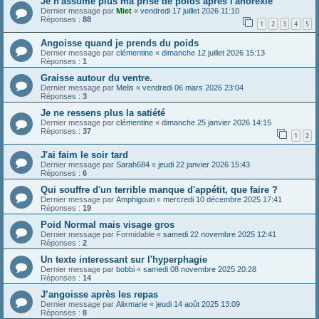
Je n'assume plus ma prise de poids apres l'anorexie
Dernier message par
Miet
«
vendredi 17 juillet 2026 11:10
Réponses :
88
1
2
3
4
5
Angoisse quand je prends du poids
Dernier message par
clémentine
«
dimanche 12 juillet 2026 15:13
Réponses :
1
Graisse autour du ventre.
Dernier message par
Melis
«
vendredi 06 mars 2026 23:04
Réponses :
3
Je ne ressens plus la satiété
Dernier message par
clémentine
«
dimanche 25 janvier 2026 14:15
Réponses :
37
1
2
J'ai faim le soir tard
Dernier message par
Sarah684
«
jeudi 22 janvier 2026 15:43
Réponses :
6
Qui souffre d'un terrible manque d'appétit, que faire ?
Dernier message par
Amphigouri
«
mercredi 10 décembre 2025 17:41
Réponses :
19
Poid Normal mais visage gros
Dernier message par
Formidable
«
samedi 22 novembre 2025 12:41
Réponses :
2
Un texte interessant sur l'hyperphagie
Dernier message par
bobbi
«
samedi 08 novembre 2025 20:28
Réponses :
14
J’angoisse après les repas
Dernier message par
Alixmarie
«
jeudi 14 août 2025 13:09
Réponses :
8