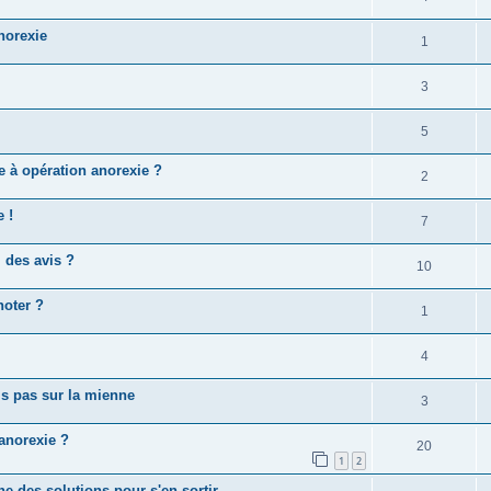
norexie
1
3
5
e à opération anorexie ?
2
 !
7
, des avis ?
10
noter ?
1
4
is pas sur la mienne
3
’anorexie ?
20
1
2
e des solutions pour s'en sortir