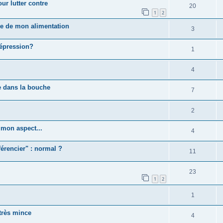
ur lutter contre
20
1
2
le de mon alimentation
3
dépression?
1
4
e dans la bouche
7
2
 mon aspect...
4
férencier" : normal ?
11
23
1
2
1
 très mince
4