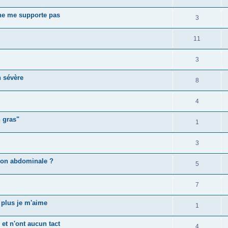
 ne me supporte pas
3
11
3
n sévère
8
4
 gras"
1
3
tion abdominale ?
5
7
 plus je m'aime
1
et n'ont aucun tact
4