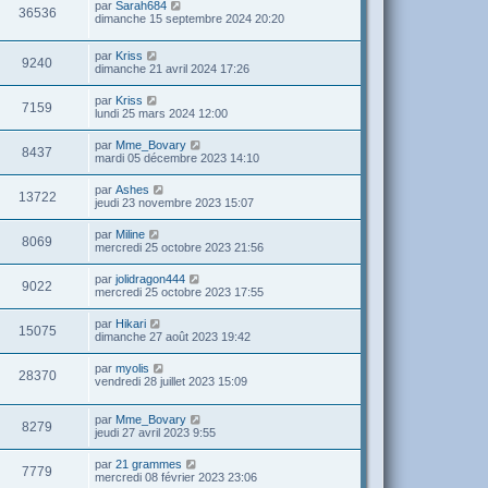
par
Sarah684
36536
dimanche 15 septembre 2024 20:20
par
Kriss
9240
dimanche 21 avril 2024 17:26
par
Kriss
7159
lundi 25 mars 2024 12:00
par
Mme_Bovary
8437
mardi 05 décembre 2023 14:10
par
Ashes
13722
jeudi 23 novembre 2023 15:07
par
Miline
8069
mercredi 25 octobre 2023 21:56
par
jolidragon444
9022
mercredi 25 octobre 2023 17:55
par
Hikari
15075
dimanche 27 août 2023 19:42
par
myolis
28370
vendredi 28 juillet 2023 15:09
par
Mme_Bovary
8279
jeudi 27 avril 2023 9:55
par
21 grammes
7779
mercredi 08 février 2023 23:06