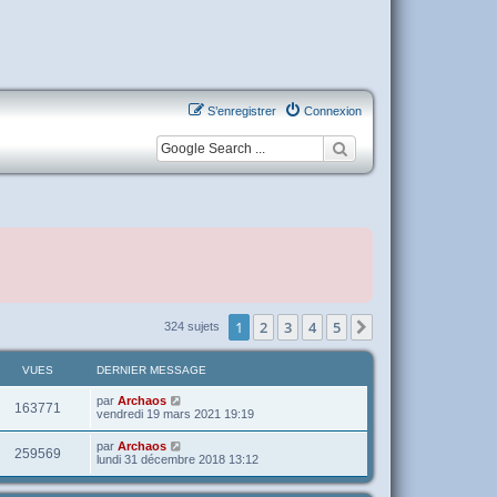
S’enregistrer
Connexion
1
2
3
4
5
Suivante
324 sujets
VUES
DERNIER MESSAGE
par
Archaos
163771
vendredi 19 mars 2021 19:19
par
Archaos
259569
lundi 31 décembre 2018 13:12