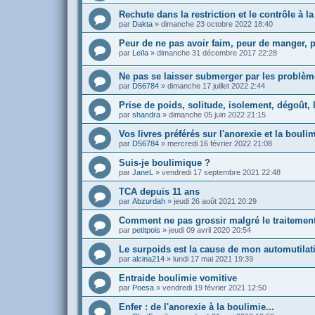
Rechute dans la restriction et le contrôle à
par
Dakta
»
dimanche 23 octobre 2022 18:40
Peur de ne pas avoir faim, peur de manger, 
par
Leïla
»
dimanche 31 décembre 2017 22:28
Ne pas se laisser submerger par les problèm
par
D56784
»
dimanche 17 juillet 2022 2:44
Prise de poids, solitude, isolement, dégoût, 
par
shandra
»
dimanche 05 juin 2022 21:15
Vos livres préférés sur l'anorexie et la bouli
par
D56784
»
mercredi 16 février 2022 21:08
Suis-je boulimique ?
par
JaneL
»
vendredi 17 septembre 2021 22:48
TCA depuis 11 ans
par
Abzurdah
»
jeudi 26 août 2021 20:29
Comment ne pas grossir malgré le traitemen
par
petitpois
»
jeudi 09 avril 2020 20:54
Le surpoids est la cause de mon automutilat
par
alcina214
»
lundi 17 mai 2021 19:39
Entraide boulimie vomitive
par
Poesa
»
vendredi 19 février 2021 12:50
Enfer : de l'anorexie à la boulimie...