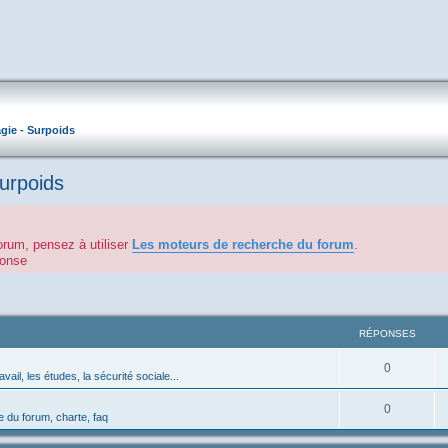
gie - Surpoids
Surpoids
orum, pensez à utiliser
Les moteurs de recherche du forum
.
éponse
RÉPONSES
0
avail, les études, la sécurité sociale...
0
 du forum, charte, faq