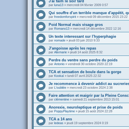
J'ai faim le soir tard
par
luna13
»
mercredi 04 février 2009 0:57
Qui souffre d'un terrible manque d'appétit, qu
par
freedomforspirit
»
mercredi 09 décembre 2015 23:22
Poid Normal mais visage gros
par
Romano13
»
mercredi 14 décembre 2022 12:16
Un texte interessant sur l'hyperphagie
par
nomade
»
jeudi 03 juin 2010 9:33
J’angoisse après les repas
par
Alixmarie
»
jeudi 14 août 2025 8:32
Perdre du ventre sans perdre du poids
par
Antonio
»
vendredi 30 octobre 2020 22:19
TCA et sensation de boule dans la gorge
par
Kookaï
»
lundi 07 avril 2025 22:32
Je recommence à devenir addict au sucreries
par
L'oubliée
»
mercredi 23 octobre 2024 2:38
Faire attention et maigrir par la Pleine Cons
par
clémentine
»
samedi 21 septembre 2013 15:01
Anorexie, neuroleptique et prise de poids
par
PoppyPlaytime
»
jeudi 15 août 2024 22:28
TCA a 14 ans
par
ledeas
»
jeudi 19 septembre 2024 0:19