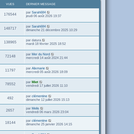
VUES
DERNIER MESSAGE
par
Sarah684
176544
jeudi 06 août 2026 19:37
par
Sarah684
148717
dimanche 21 décembre 2025 10:29
par
datura
138965
mardi 18 février 2025 18:52
par
Mer du Nord
72148
mercredi 14 août 2024 21:44
par
Alixmarie
11797
mercredi 05 août 2026 18:09
par
Miet
78552
vendredi 17 juillet 2026 11:10
par
clémentine
492
dimanche 12 juillet 2026 15:13
par
Melis
2657
vendredi 06 mars 2026 23:04
par
clémentine
18144
dimanche 25 janvier 2026 14:15