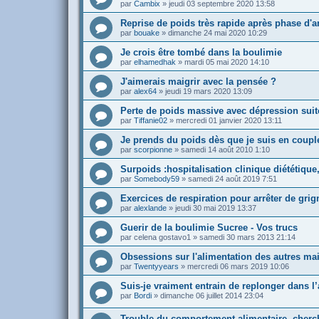
par
Cambix
»
jeudi 03 septembre 2020 13:58
Reprise de poids très rapide après phase d'a
par
bouake
»
dimanche 24 mai 2020 10:29
Je crois être tombé dans la boulimie
par
elhamedhak
»
mardi 05 mai 2020 14:10
J'aimerais maigrir avec la pensée ?
par
alex64
»
jeudi 19 mars 2020 13:09
Perte de poids massive avec dépression suit
par
Tiffanie02
»
mercredi 01 janvier 2020 13:11
Je prends du poids dès que je suis en couple
par
scorpionne
»
samedi 14 août 2010 1:10
Surpoids :hospitalisation clinique diététique
par
Somebody59
»
samedi 24 août 2019 7:51
Exercices de respiration pour arrêter de grig
par
alexlande
»
jeudi 30 mai 2019 13:37
Guerir de la boulimie Sucree - Vos trucs
par
celena gostavo1
»
samedi 30 mars 2013 21:14
Obsessions sur l'alimentation des autres ma
par
Twentyyears
»
mercredi 06 mars 2019 10:06
Suis-je vraiment entrain de replonger dans l
par
Bordi
»
dimanche 06 juillet 2014 23:04
Trouble du comportement alimentaire, cherch