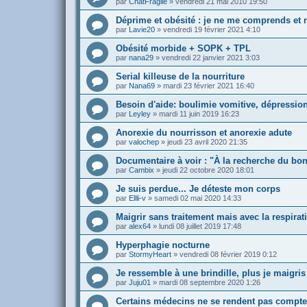
par
ChatFragile
»
vendredi 21 mai 2010 19:50
Déprime et obésité : je ne me comprends et
par
Lavie20
»
vendredi 19 février 2021 4:10
Obésité morbide + SOPK + TPL
par
nana29
»
vendredi 22 janvier 2021 3:03
Serial killeuse de la nourriture
par
Nana69
»
mardi 23 février 2021 16:40
Besoin d'aide: boulimie vomitive, dépressio
par
Leyley
»
mardi 11 juin 2019 16:23
Anorexie du nourrisson et anorexie adute
par
valochep
»
jeudi 23 avril 2020 21:35
Documentaire à voir : "À la recherche du bon
par
Cambix
»
jeudi 22 octobre 2020 18:01
Je suis perdue... Je déteste mon corps
par
Ellli-v
»
samedi 02 mai 2020 14:33
Maigrir sans traitement mais avec la respira
par
alex64
»
lundi 08 juillet 2019 17:48
Hyperphagie nocturne
par
StormyHeart
»
vendredi 08 février 2019 0:12
Je ressemble à une brindille, plus je maigris
par
Juju01
»
mardi 08 septembre 2020 1:26
Certains médecins ne se rendent pas compte 