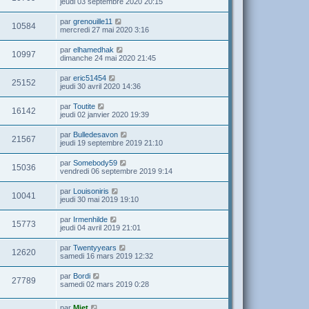
jeudi 03 septembre 2020 20:15
par
grenouille11
10584
mercredi 27 mai 2020 3:16
par
elhamedhak
10997
dimanche 24 mai 2020 21:45
par
eric51454
25152
jeudi 30 avril 2020 14:36
par
Toutite
16142
jeudi 02 janvier 2020 19:39
par
Bulledesavon
21567
jeudi 19 septembre 2019 21:10
par
Somebody59
15036
vendredi 06 septembre 2019 9:14
par
Louisoniris
10041
jeudi 30 mai 2019 19:10
par
Irmenhilde
15773
jeudi 04 avril 2019 21:01
par
Twentyyears
12620
samedi 16 mars 2019 12:32
par
Bordi
27789
samedi 02 mars 2019 0:28
par
Miet