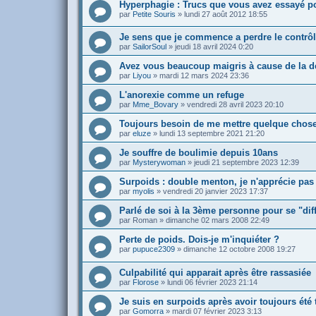
Hyperphagie : Trucs que vous avez essayé po
par
Petite Souris
»
lundi 27 août 2012 18:55
Je sens que je commence a perdre le contrô
par
SailorSoul
»
jeudi 18 avril 2024 0:20
Avez vous beaucoup maigris à cause de la 
par
Liyou
»
mardi 12 mars 2024 23:36
L'anorexie comme un refuge
par
Mme_Bovary
»
vendredi 28 avril 2023 20:10
Toujours besoin de me mettre quelque chos
par
eluze
»
lundi 13 septembre 2021 21:20
Je souffre de boulimie depuis 10ans
par
Mysterywoman
»
jeudi 21 septembre 2023 12:39
Surpoids : double menton, je n'apprécie pas
par
myolis
»
vendredi 20 janvier 2023 17:37
Parlé de soi à la 3ème personne pour se "dif
par
Roman
»
dimanche 02 mars 2008 22:49
Perte de poids. Dois-je m'inquiéter ?
par
pupuce2309
»
dimanche 12 octobre 2008 19:27
Culpabilité qui apparait après être rassasiée
par
Florose
»
lundi 06 février 2023 21:14
Je suis en surpoids après avoir toujours été
par
Gomorra
»
mardi 07 février 2023 3:13