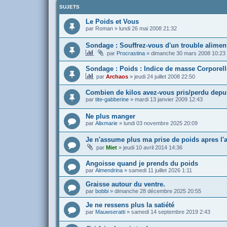
SUJETS
Le Poids et Vous
par
Roman
»
lundi 26 mai 2008 21:32
Sondage : Souffrez-vous d'un trouble aliment
par
Procrastina
»
dimanche 30 mars 2008 10:23
Sondage : Poids : Indice de masse Corporell
par
Archaos
»
jeudi 24 juillet 2008 22:50
Combien de kilos avez-vous pris/perdu depui
par
tite-gabberine
»
mardi 13 janvier 2009 12:43
Ne plus manger
par
Alixmarie
»
lundi 03 novembre 2025 20:09
Je n'assume plus ma prise de poids apres l'
par
Miet
»
jeudi 10 avril 2014 14:36
Angoisse quand je prends du poids
par
Almendrina
»
samedi 11 juillet 2026 1:11
Graisse autour du ventre.
par
bobbi
»
dimanche 28 décembre 2025 20:55
Je ne ressens plus la satiété
par
Mauwseratti
»
samedi 14 septembre 2019 2:43