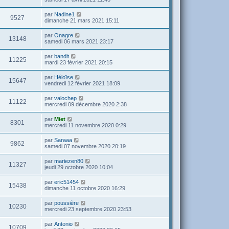
par
Nadine1
9527
dimanche 21 mars 2021 15:11
par
Onagre
13148
samedi 06 mars 2021 23:17
par
bandit
11225
mardi 23 février 2021 20:15
par
Héloïse
15647
vendredi 12 février 2021 18:09
par
valochep
11122
mercredi 09 décembre 2020 2:38
par
Miet
8301
mercredi 11 novembre 2020 0:29
par
Saraaa
9862
samedi 07 novembre 2020 20:19
par
mariezen80
11327
jeudi 29 octobre 2020 10:04
par
eric51454
15438
dimanche 11 octobre 2020 16:29
par
poussière
10230
mercredi 23 septembre 2020 23:53
par
Antonio
10709