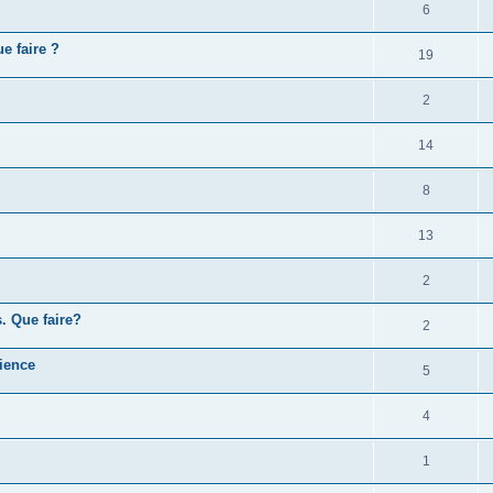
6
e faire ?
19
2
14
8
13
2
. Que faire?
2
cience
5
4
1