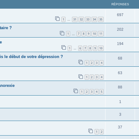
RÉPONSES
697
1
31
32
33
34
35
…
aire ?
202
1
7
8
9
10
11
…
e
194
1
6
7
8
9
10
…
s le début de votre dépression ?
68
1
2
3
4
63
1
2
3
4
anorexie
88
1
2
3
4
5
1
3
37
1
2