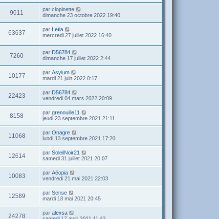
par
clopinette
9011
dimanche 23 octobre 2022 19:40
par
Leïla
63637
mercredi 27 juillet 2022 16:40
par
D56784
7260
dimanche 17 juillet 2022 2:44
par
Asylum
10177
mardi 21 juin 2022 0:17
par
D56784
22423
vendredi 04 mars 2022 20:09
par
grenouille11
8158
jeudi 23 septembre 2021 21:11
par
Onagre
11068
lundi 13 septembre 2021 17:20
par
SoleilNoir21
12614
samedi 31 juillet 2021 20:07
par
Aéopia
10083
vendredi 21 mai 2021 22:03
par
Serise
12589
mardi 18 mai 2021 20:45
par
alexsa
24278
samedi 17 avril 2021 11:43