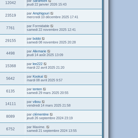
par
Sarah684
12042
jeudi 22 janvier 2026 15:43
par
Amphigouri
23519
mercredi 10 décembre 2025 17:41
par
Formidable
7761
samedi 22 novembre 2025 12:41
par
bobbi
29155
samedi 08 novembre 2025 20:28
par
Alixmarie
4498
jeudi 14 août 2025 13:09
par
lee222
15368
mardi 22 avril 2025 21:20
par
Kookaï
5642
mardi 08 avril 2025 9:57
par
tenten
6135
samedi 29 mars 2025 20:55
par
vibou
14111
vendredi 14 mars 2025 21:58
par
clémentine
8089
jeudi 26 septembre 2024 23:19
par
Maxime.
6752
samedi 21 septembre 2024 13:55