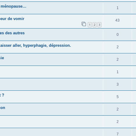
 la ménopause…
1
peur de vomir
43
1
2
3
es des autres
0
laisser aller, hyperphagie, dépression.
2
mie
2
1
3
t ?
5
ion
2
2
7