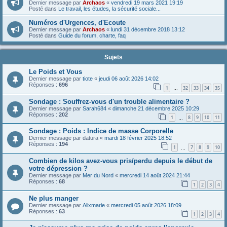
Dernier message par
Archaos
«
vendredi 19 mars 2021 19:19
Posté dans
Le travail, les études, la sécurité sociale...
Numéros d'Urgences, d'Ecoute
Dernier message par
Archaos
«
lundi 31 décembre 2018 13:12
Posté dans
Guide du forum, charte, faq
Sujets
Le Poids et Vous
Dernier message par
tiote
«
jeudi 06 août 2026 14:02
Réponses :
696
1
32
33
34
35
…
Sondage : Souffrez-vous d'un trouble alimentaire ?
Dernier message par
Sarah684
«
dimanche 21 décembre 2025 10:29
Réponses :
202
1
8
9
10
11
…
Sondage : Poids : Indice de masse Corporelle
Dernier message par
datura
«
mardi 18 février 2025 18:52
Réponses :
194
1
7
8
9
10
…
Combien de kilos avez-vous pris/perdu depuis le début de
votre dépression ?
Dernier message par
Mer du Nord
«
mercredi 14 août 2024 21:44
Réponses :
68
1
2
3
4
Ne plus manger
Dernier message par
Alixmarie
«
mercredi 05 août 2026 18:09
Réponses :
63
1
2
3
4