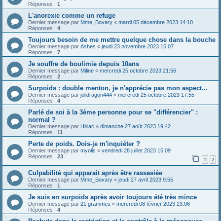
Réponses :
1
L'anorexie comme un refuge
Dernier message par
Mme_Bovary
«
mardi 05 décembre 2023 14:10
Réponses :
4
Toujours besoin de me mettre quelque chose dans la bouche
Dernier message par
Ashes
«
jeudi 23 novembre 2023 15:07
Réponses :
7
Je souffre de boulimie depuis 10ans
Dernier message par
Miline
«
mercredi 25 octobre 2023 21:56
Réponses :
2
Surpoids : double menton, je n'apprécie pas mon aspect...
Dernier message par
jolidragon444
«
mercredi 25 octobre 2023 17:55
Réponses :
4
Parlé de soi à la 3ème personne pour se "différencier" :
normal ?
Dernier message par
Hikari
«
dimanche 27 août 2023 19:42
Réponses :
11
Perte de poids. Dois-je m'inquiéter ?
Dernier message par
myolis
«
vendredi 28 juillet 2023 15:09
Réponses :
23
1
2
Culpabilité qui apparait après être rassasiée
Dernier message par
Mme_Bovary
«
jeudi 27 avril 2023 9:55
Réponses :
1
Je suis en surpoids après avoir toujours été très mince
Dernier message par
21 grammes
«
mercredi 08 février 2023 23:06
Réponses :
4