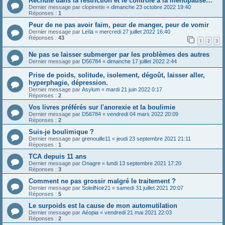
Rechute dans la restriction et le contrôle à la ménopause…
Dernier message par
clopinette
«
dimanche 23 octobre 2022 19:40
Réponses :
1
Peur de ne pas avoir faim, peur de manger, peur de vomir
Dernier message par
Leïla
«
mercredi 27 juillet 2022 16:40
Réponses :
43
1
2
3
Ne pas se laisser submerger par les problèmes des autres
Dernier message par
D56784
«
dimanche 17 juillet 2022 2:44
Prise de poids, solitude, isolement, dégoût, laisser aller,
hyperphagie, dépression.
Dernier message par
Asylum
«
mardi 21 juin 2022 0:17
Réponses :
2
Vos livres préférés sur l'anorexie et la boulimie
Dernier message par
D56784
«
vendredi 04 mars 2022 20:09
Réponses :
2
Suis-je boulimique ?
Dernier message par
grenouille11
«
jeudi 23 septembre 2021 21:11
Réponses :
1
TCA depuis 11 ans
Dernier message par
Onagre
«
lundi 13 septembre 2021 17:20
Réponses :
3
Comment ne pas grossir malgré le traitement ?
Dernier message par
SoleilNoir21
«
samedi 31 juillet 2021 20:07
Réponses :
5
Le surpoids est la cause de mon automutilation
Dernier message par
Aéopia
«
vendredi 21 mai 2021 22:03
Réponses :
2