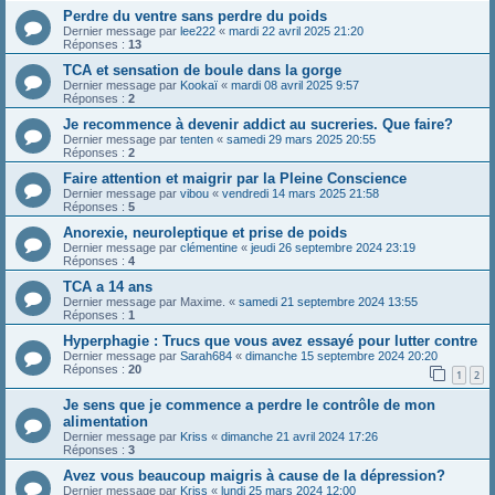
Perdre du ventre sans perdre du poids
Dernier message par
lee222
«
mardi 22 avril 2025 21:20
Réponses :
13
TCA et sensation de boule dans la gorge
Dernier message par
Kookaï
«
mardi 08 avril 2025 9:57
Réponses :
2
Je recommence à devenir addict au sucreries. Que faire?
Dernier message par
tenten
«
samedi 29 mars 2025 20:55
Réponses :
2
Faire attention et maigrir par la Pleine Conscience
Dernier message par
vibou
«
vendredi 14 mars 2025 21:58
Réponses :
5
Anorexie, neuroleptique et prise de poids
Dernier message par
clémentine
«
jeudi 26 septembre 2024 23:19
Réponses :
4
TCA a 14 ans
Dernier message par
Maxime.
«
samedi 21 septembre 2024 13:55
Réponses :
1
Hyperphagie : Trucs que vous avez essayé pour lutter contre
Dernier message par
Sarah684
«
dimanche 15 septembre 2024 20:20
Réponses :
20
1
2
Je sens que je commence a perdre le contrôle de mon
alimentation
Dernier message par
Kriss
«
dimanche 21 avril 2024 17:26
Réponses :
3
Avez vous beaucoup maigris à cause de la dépression?
Dernier message par
Kriss
«
lundi 25 mars 2024 12:00