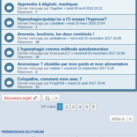
Apprendre à déglutir, mastiquer.
Dernier message par
Together
«
lundi 09 avril 2018 20:21
Réponses :
7
Hyperphagie:quelqu'un a t'il essaye l'hypnose?
Dernier message par
Lulubillule
«
lundi 19 mars 2018 23:54
Réponses :
1
Anorexie, boulimie, les deux combinés !
Dernier message par
petitalienne
«
mercredi 15 novembre 2017 16:58
Réponses :
18
L'hyperphagie comme méthode autodestruction
Dernier message par
Emeraude117
«
vendredi 03 novembre 2017 10:58
Réponses :
10
Anorexique ? obsédée par mon poids et mon alimentation
Dernier message par
violette
«
vendredi 15 septembre 2017 0:18
Réponses :
2
Colopathie, comment vivre avec ?
Dernier message par
Frog2Hdf
«
mardi 22 août 2017 19:40
Réponses :
12
Nouveau sujet
1
2
3
4
5
Suivante
324 sujets
Aller à
PERMISSIONS DU FORUM