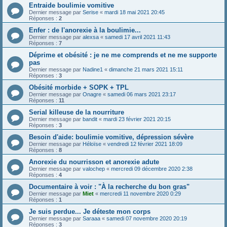
Entraide boulimie vomitive
Dernier message par
Serise
«
mardi 18 mai 2021 20:45
Réponses :
2
Enfer : de l'anorexie à la boulimie...
Dernier message par
alexsa
«
samedi 17 avril 2021 11:43
Réponses :
7
Déprime et obésité : je ne me comprends et ne me supporte
pas
Dernier message par
Nadine1
«
dimanche 21 mars 2021 15:11
Réponses :
3
Obésité morbide + SOPK + TPL
Dernier message par
Onagre
«
samedi 06 mars 2021 23:17
Réponses :
11
Serial killeuse de la nourriture
Dernier message par
bandit
«
mardi 23 février 2021 20:15
Réponses :
3
Besoin d'aide: boulimie vomitive, dépression sévère
Dernier message par
Héloïse
«
vendredi 12 février 2021 18:09
Réponses :
8
Anorexie du nourrisson et anorexie adute
Dernier message par
valochep
«
mercredi 09 décembre 2020 2:38
Réponses :
4
Documentaire à voir : "À la recherche du bon gras"
Dernier message par
Miet
«
mercredi 11 novembre 2020 0:29
Réponses :
1
Je suis perdue... Je déteste mon corps
Dernier message par
Saraaa
«
samedi 07 novembre 2020 20:19
Réponses :
3