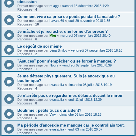
obsession
Dernier message par
m.agg
«
samedi 15 décembre 2018 4:29
Réponses :
4
Comment vivre sa prise de poids pendant la maladie ?
Dernier message par
havane69
«
jeudi 29 novembre 2018 1:35
Réponses :
10
Je mâche et je recrache, une forme d’anorexie ?
Dernier message par
Miet
«
mercredi 07 novembre 2018 20:40
Réponses :
6
Le dégoût de soi même
Dernier message par
Léna Smilov
«
vendredi 07 septembre 2018 18:16
Réponses :
2
"Astuces" pour s’empêcher ou se forcer à manger. ?
Dernier message par
Nours
«
vendredi 07 septembre 2018 8:39
Réponses :
1
Je me déteste physiquement. Suis je anorexique ou
boulimique?
Dernier message par
evasablila
«
dimanche 08 juillet 2018 10:19
Réponses :
4
Je n’arrête pas de regarder mes défauts devant le miroir
Dernier message par
evasablila
«
lundi 11 juin 2018 12:39
Réponses :
8
Boulimie : petits trucs qui aident?
Dernier message par
Viny
«
dimanche 03 juin 2018 18:15
Réponses :
6
Ma période d'anorexie me manque car je controllais tout.
Dernier message par
evasablila
«
jeudi 03 mai 2018 20:07
Réponses :
5