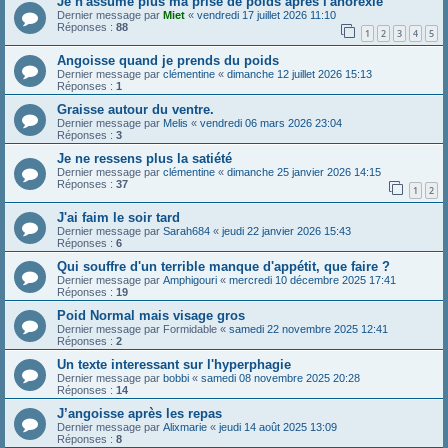
Je n'assume plus ma prise de poids apres l'anorexie
Dernier message par
Miet
«
vendredi 17 juillet 2026 11:10
Réponses :
88
1
2
3
4
5
Angoisse quand je prends du poids
Dernier message par
clémentine
«
dimanche 12 juillet 2026 15:13
Réponses :
1
Graisse autour du ventre.
Dernier message par
Melis
«
vendredi 06 mars 2026 23:04
Réponses :
3
Je ne ressens plus la satiété
Dernier message par
clémentine
«
dimanche 25 janvier 2026 14:15
Réponses :
37
1
2
J'ai faim le soir tard
Dernier message par
Sarah684
«
jeudi 22 janvier 2026 15:43
Réponses :
6
Qui souffre d'un terrible manque d'appétit, que faire ?
Dernier message par
Amphigouri
«
mercredi 10 décembre 2025 17:41
Réponses :
19
Poid Normal mais visage gros
Dernier message par
Formidable
«
samedi 22 novembre 2025 12:41
Réponses :
2
Un texte interessant sur l'hyperphagie
Dernier message par
bobbi
«
samedi 08 novembre 2025 20:28
Réponses :
14
J’angoisse après les repas
Dernier message par
Alixmarie
«
jeudi 14 août 2025 13:09
Réponses :
8