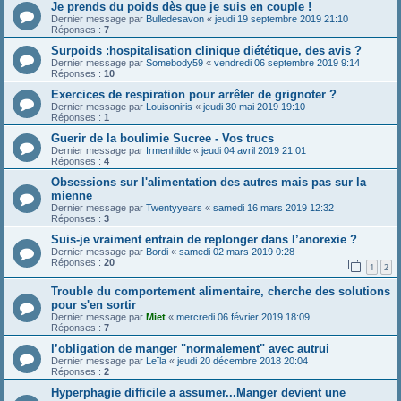
Je prends du poids dès que je suis en couple !
Dernier message par
Bulledesavon
«
jeudi 19 septembre 2019 21:10
Réponses :
7
Surpoids :hospitalisation clinique diététique, des avis ?
Dernier message par
Somebody59
«
vendredi 06 septembre 2019 9:14
Réponses :
10
Exercices de respiration pour arrêter de grignoter ?
Dernier message par
Louisoniris
«
jeudi 30 mai 2019 19:10
Réponses :
1
Guerir de la boulimie Sucree - Vos trucs
Dernier message par
Irmenhilde
«
jeudi 04 avril 2019 21:01
Réponses :
4
Obsessions sur l'alimentation des autres mais pas sur la
mienne
Dernier message par
Twentyyears
«
samedi 16 mars 2019 12:32
Réponses :
3
Suis-je vraiment entrain de replonger dans l’anorexie ?
Dernier message par
Bordi
«
samedi 02 mars 2019 0:28
Réponses :
20
1
2
Trouble du comportement alimentaire, cherche des solutions
pour s'en sortir
Dernier message par
Miet
«
mercredi 06 février 2019 18:09
Réponses :
7
l’obligation de manger "normalement" avec autrui
Dernier message par
Leïla
«
jeudi 20 décembre 2018 20:04
Réponses :
2
Hyperphagie difficile a assumer...Manger devient une