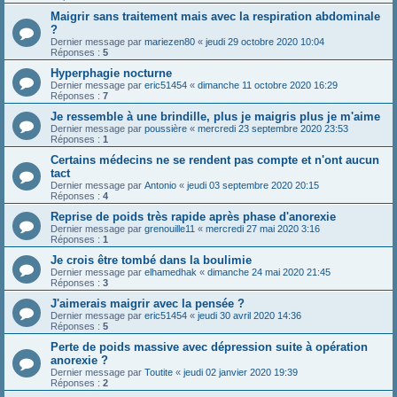
Maigrir sans traitement mais avec la respiration abdominale
?
Dernier message par
mariezen80
«
jeudi 29 octobre 2020 10:04
Réponses :
5
Hyperphagie nocturne
Dernier message par
eric51454
«
dimanche 11 octobre 2020 16:29
Réponses :
7
Je ressemble à une brindille, plus je maigris plus je m'aime
Dernier message par
poussière
«
mercredi 23 septembre 2020 23:53
Réponses :
1
Certains médecins ne se rendent pas compte et n'ont aucun
tact
Dernier message par
Antonio
«
jeudi 03 septembre 2020 20:15
Réponses :
4
Reprise de poids très rapide après phase d'anorexie
Dernier message par
grenouille11
«
mercredi 27 mai 2020 3:16
Réponses :
1
Je crois être tombé dans la boulimie
Dernier message par
elhamedhak
«
dimanche 24 mai 2020 21:45
Réponses :
3
J'aimerais maigrir avec la pensée ?
Dernier message par
eric51454
«
jeudi 30 avril 2020 14:36
Réponses :
5
Perte de poids massive avec dépression suite à opération
anorexie ?
Dernier message par
Toutite
«
jeudi 02 janvier 2020 19:39
Réponses :
2