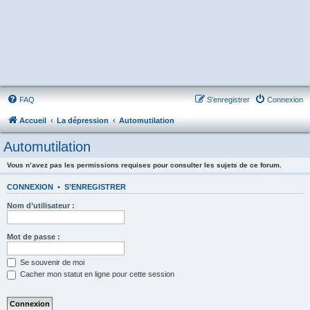
FAQ
S’enregistrer
Connexion
Accueil
La dépression
Automutilation
Automutilation
Vous n’avez pas les permissions requises pour consulter les sujets de ce forum.
CONNEXION
•
S’ENREGISTRER
Nom d’utilisateur :
Mot de passe :
Se souvenir de moi
Cacher mon statut en ligne pour cette session