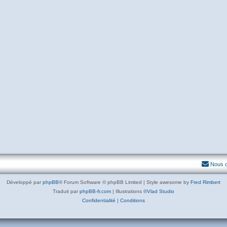
Nous c
Développé par
phpBB
® Forum Software © phpBB Limited | Style awesome by
Fred Rimbert
Traduit par
phpBB-fr.com
| Illustrations
©Vlad Studio
Confidentialité
|
Conditions