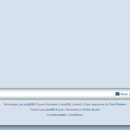
Nous c
Développé par
phpBB
® Forum Software © phpBB Limited | Style awesome by
Fred Rimbert
Traduit par
phpBB-fr.com
| Illustrations
©Vlad Studio
Confidentialité
|
Conditions