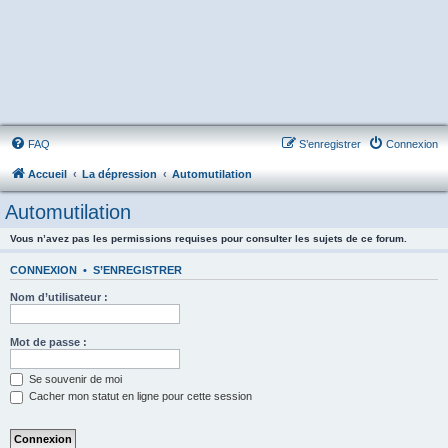
FAQ
S’enregistrer
Connexion
Accueil
La dépression
Automutilation
Automutilation
Vous n’avez pas les permissions requises pour consulter les sujets de ce forum.
CONNEXION
•
S’ENREGISTRER
Nom d’utilisateur :
Mot de passe :
Se souvenir de moi
Cacher mon statut en ligne pour cette session