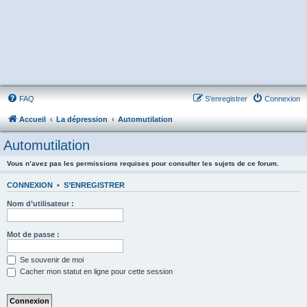
FAQ
S’enregistrer
Connexion
Accueil
La dépression
Automutilation
Automutilation
Vous n’avez pas les permissions requises pour consulter les sujets de ce forum.
CONNEXION
•
S’ENREGISTRER
Nom d’utilisateur :
Mot de passe :
Se souvenir de moi
Cacher mon statut en ligne pour cette session