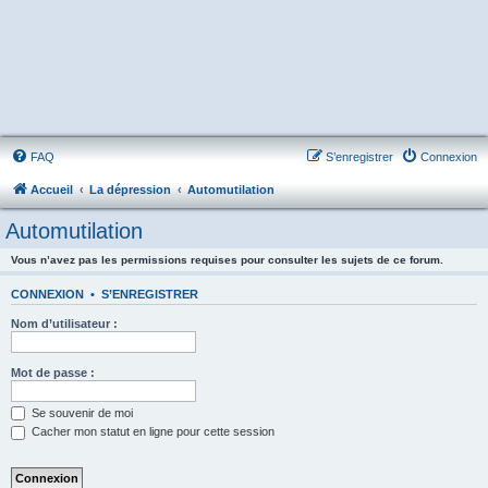
FAQ
S’enregistrer
Connexion
Accueil
La dépression
Automutilation
Automutilation
Vous n’avez pas les permissions requises pour consulter les sujets de ce forum.
CONNEXION
•
S’ENREGISTRER
Nom d’utilisateur :
Mot de passe :
Se souvenir de moi
Cacher mon statut en ligne pour cette session