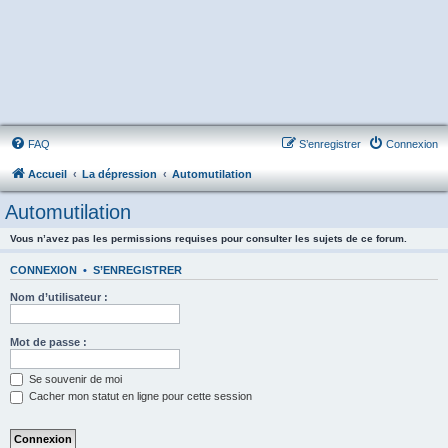
FAQ
S’enregistrer
Connexion
Accueil
La dépression
Automutilation
Automutilation
Vous n’avez pas les permissions requises pour consulter les sujets de ce forum.
CONNEXION
•
S’ENREGISTRER
Nom d’utilisateur :
Mot de passe :
Se souvenir de moi
Cacher mon statut en ligne pour cette session