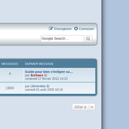
S’enregistrer
Connexion
MESSAGES
DERNIER MESSAGE
Guide pour bien s'intégrer su…
4
V
par
Archaos
o
vendredi 17 février 2012 14:22
i
r
V
par
clémentine
1900
l
o
samedi 01 août 2026 18:16
e
i
d
r
e
l
r
e
n
Aller à
d
i
e
e
r
r
n
m
i
e
e
s
r