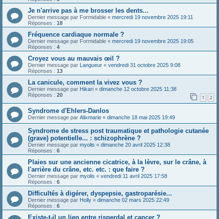
Je n'arrive pas à me brosser les dents...
Dernier message par
Formidable
«
mercredi 19 novembre 2025 19:11
Réponses :
18
Fréquence cardiaque normale ?
Dernier message par
Formidable
«
mercredi 19 novembre 2025 19:05
Réponses :
4
Croyez vous au mauvais œil ?
Dernier message par
Langueur
«
vendredi 31 octobre 2025 9:08
Réponses :
13
La canicule, comment la vivez vous ?
Dernier message par
Hikari
«
dimanche 12 octobre 2025 11:38
Réponses :
20
1
2
Syndrome d'Ehlers-Danlos
Dernier message par
Alixmarie
«
dimanche 18 mai 2025 19:49
Syndrome de stress post traumatique et pathologie cutanée
(grave) potentielle... : schizophrène ?
Dernier message par
myolis
«
dimanche 20 avril 2025 12:38
Réponses :
6
Plaies sur une ancienne cicatrice, à la lèvre, sur le crâne, à
l'arrière du crâne, etc. etc. : que faire ?
Dernier message par
myolis
«
vendredi 11 avril 2025 17:58
Réponses :
6
Difficultés à digérer, dyspepsie, gastroparésie...
Dernier message par
Holly
«
dimanche 02 mars 2025 22:49
Réponses :
6
Existe-t-il un lien entre risperdal et cancer ?