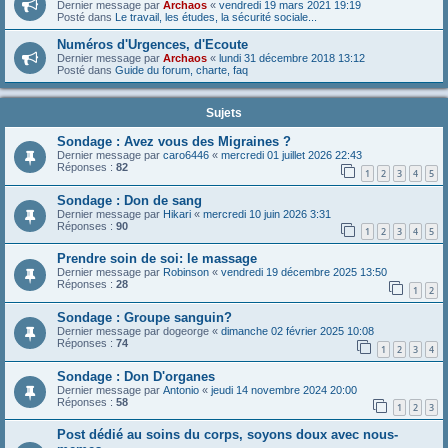
Dernier message par
Archaos
«
vendredi 19 mars 2021 19:19
Posté dans
Le travail, les études, la sécurité sociale...
Numéros d'Urgences, d'Ecoute
Dernier message par
Archaos
«
lundi 31 décembre 2018 13:12
Posté dans
Guide du forum, charte, faq
Sujets
Sondage : Avez vous des Migraines ?
Dernier message par
caro6446
«
mercredi 01 juillet 2026 22:43
Réponses :
82
1
2
3
4
5
Sondage : Don de sang
Dernier message par
Hikari
«
mercredi 10 juin 2026 3:31
Réponses :
90
1
2
3
4
5
Prendre soin de soi: le massage
Dernier message par
Robinson
«
vendredi 19 décembre 2025 13:50
Réponses :
28
1
2
Sondage : Groupe sanguin?
Dernier message par
dogeorge
«
dimanche 02 février 2025 10:08
Réponses :
74
1
2
3
4
Sondage : Don D'organes
Dernier message par
Antonio
«
jeudi 14 novembre 2024 20:00
Réponses :
58
1
2
3
Post dédié au soins du corps, soyons doux avec nous-