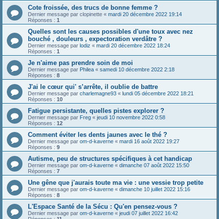
Cote froissée, des trucs de bonne femme ?
Dernier message par
clopinette
«
mardi 20 décembre 2022 19:14
Réponses :
1
Quelles sont les causes possibles d'une toux avec nez
bouché , douleurs , expectoration verdâtre ?
Dernier message par
lodiz
«
mardi 20 décembre 2022 18:24
Réponses :
1
Je n'aime pas prendre soin de moi
Dernier message par
Philea
«
samedi 10 décembre 2022 2:18
Réponses :
8
J'ai le cœur qui' s’arrête, il oublie de battre
Dernier message par
charlemagne93
«
lundi 05 décembre 2022 18:21
Réponses :
10
Fatigue persistante, quelles pistes explorer ?
Dernier message par
Freg
«
jeudi 10 novembre 2022 0:58
Réponses :
12
Comment éviter les dents jaunes avec le thé ?
Dernier message par
om-d-kaverne
«
mardi 16 août 2022 19:27
Réponses :
9
Autisme, peu de structures spécifiques à cet handicap
Dernier message par
om-d-kaverne
«
dimanche 07 août 2022 15:50
Réponses :
7
Une gêne que j'aurais toute ma vie : une vessie trop petite
Dernier message par
om-d-kaverne
«
dimanche 10 juillet 2022 15:16
Réponses :
8
L'Espace Santé de la Sécu : Qu'en pensez-vous ?
Dernier message par
om-d-kaverne
«
jeudi 07 juillet 2022 16:42
Réponses :
11