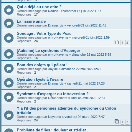
Qui a déjà eu une otite ?
Dernier message par
Nadine1
«
vendredi 17 juin 2022 11:00
Réponses :
17
La fissure anale
Dernier message par
Drama_Liz
«
vendredi 03 juin 2022 11:41
Sondage : Votre Type de Peau
Dernier message par
om-d-kaverne
«
mercredi 01 juin 2022 1:59
Réponses :
24
1
2
[Autisme] Le syndrome d'Asperger
Dernier message par
om-d-kaverne
«
dimanche 22 mai 2022 5:58
Réponses :
16
Bout des doigts qui pèlent !
Dernier message par
Xayide
«
dimanche 22 mai 2022 0:40
Réponses :
2
Opération kyste à l'ovaire
Dernier message par
Drama_Liz
«
samedi 21 mai 2022 17:28
Réponses :
2
Syndrome d'asperger ou introversion ?
Dernier message par
Détachement
«
lundi 04 avril 2022 12:54
Réponses :
2
Y a t'il des personnes atteintes du syndrome du Colon
irritable
Dernier message par
Noysette
«
vendredi 04 mars 2022 7:47
Réponses :
24
1
2
Problème de filles : douleur et stérilet