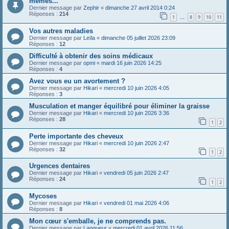
memes...
Dernier message par
Zephir
«
dimanche 27 avril 2014 0:24
Réponses :
214
1
8
9
10
11
…
Vos autres maladies
Dernier message par
Leïla
«
dimanche 05 juillet 2026 23:09
Réponses :
12
Difficulté à obtenir des soins médicaux
Dernier message par
opmi
«
mardi 16 juin 2026 14:25
Réponses :
4
Avez vous eu un avortement ?
Dernier message par
Hikari
«
mercredi 10 juin 2026 4:05
Réponses :
3
Musculation et manger équilibré pour éliminer la graisse
Dernier message par
Hikari
«
mercredi 10 juin 2026 3:36
Réponses :
28
1
2
Perte importante des cheveux
Dernier message par
Hikari
«
mercredi 10 juin 2026 2:47
Réponses :
32
1
2
Urgences dentaires
Dernier message par
Hikari
«
vendredi 05 juin 2026 2:47
Réponses :
24
1
2
Mycoses
Dernier message par
Hikari
«
vendredi 01 mai 2026 4:06
Réponses :
8
Mon cœur s'emballe, je ne comprends pas.
Dernier message par
Langueur
«
mercredi 01 avril 2026 11:56