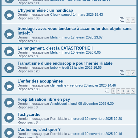
Réponses :
11
L'hypermnésie : un handicap
Dernier message par
Cilou
«
samedi 14 mars 2026 15:43
Réponses :
33
1
2
Sondage : avez-vous tendance à accumuler des objets sans
intérêt ?
Dernier message par
Melis
«
mardi 17 février 2026 23:07
Réponses :
13
Le rangement, c'est la CATASTROPHE !
Dernier message par
Melis
«
mardi 10 février 2026 0:05
Réponses :
8
Tramatisme d'une endoscopie pour hernie Hiatale
Dernier message par
bobbi
«
jeudi 29 janvier 2026 16:55
Réponses :
28
1
2
L'enfer des acouphènes
Dernier message par
clémentine
«
vendredi 23 janvier 2026 14:46
Réponses :
83
1
2
3
4
5
Hospitalisation libre en psy
Dernier message par
Amphigouri
«
lundi 08 décembre 2025 6:30
Réponses :
3
Tachycardie
Dernier message par
Formidable
«
mercredi 19 novembre 2025 19:20
Réponses :
8
L'autisme, c'est quoi ?
Dernier message par
Formidable
«
mercredi 19 novembre 2025 19:16
Réponses :
5