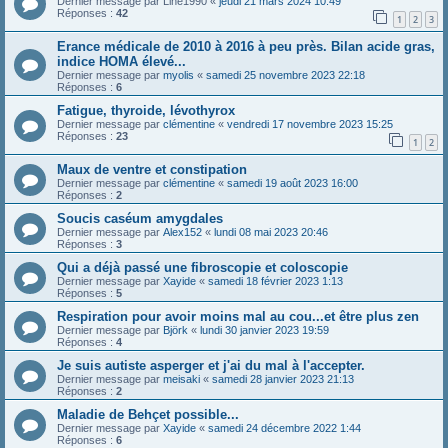
Dernier message par
Line1990
«
jeudi 21 mars 2024 10:49
Réponses :
42
1
2
3
Erance médicale de 2010 à 2016 à peu près. Bilan acide gras,
indice HOMA élevé...
Dernier message par
myolis
«
samedi 25 novembre 2023 22:18
Réponses :
6
Fatigue, thyroide, lévothyrox
Dernier message par
clémentine
«
vendredi 17 novembre 2023 15:25
Réponses :
23
1
2
Maux de ventre et constipation
Dernier message par
clémentine
«
samedi 19 août 2023 16:00
Réponses :
2
Soucis caséum amygdales
Dernier message par
Alex152
«
lundi 08 mai 2023 20:46
Réponses :
3
Qui a déjà passé une fibroscopie et coloscopie
Dernier message par
Xayide
«
samedi 18 février 2023 1:13
Réponses :
5
Respiration pour avoir moins mal au cou...et être plus zen
Dernier message par
Björk
«
lundi 30 janvier 2023 19:59
Réponses :
4
Je suis autiste asperger et j'ai du mal à l'accepter.
Dernier message par
meisaki
«
samedi 28 janvier 2023 21:13
Réponses :
2
Maladie de Behçet possible...
Dernier message par
Xayide
«
samedi 24 décembre 2022 1:44
Réponses :
6