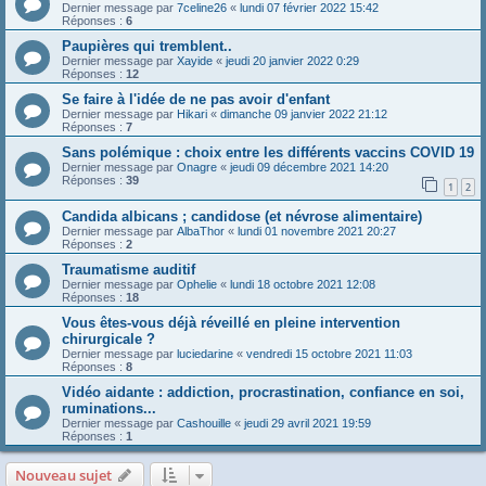
Dernier message par
7celine26
«
lundi 07 février 2022 15:42
Réponses :
6
Paupières qui tremblent..
Dernier message par
Xayide
«
jeudi 20 janvier 2022 0:29
Réponses :
12
Se faire à l'idée de ne pas avoir d'enfant
Dernier message par
Hikari
«
dimanche 09 janvier 2022 21:12
Réponses :
7
Sans polémique : choix entre les différents vaccins COVID 19
Dernier message par
Onagre
«
jeudi 09 décembre 2021 14:20
Réponses :
39
1
2
Candida albicans ; candidose (et névrose alimentaire)
Dernier message par
AlbaThor
«
lundi 01 novembre 2021 20:27
Réponses :
2
Traumatisme auditif
Dernier message par
Ophelie
«
lundi 18 octobre 2021 12:08
Réponses :
18
Vous êtes-vous déjà réveillé en pleine intervention
chirurgicale ?
Dernier message par
luciedarine
«
vendredi 15 octobre 2021 11:03
Réponses :
8
Vidéo aidante : addiction, procrastination, confiance en soi,
ruminations...
Dernier message par
Cashouille
«
jeudi 29 avril 2021 19:59
Réponses :
1
Nouveau sujet