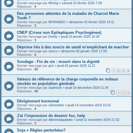
Dernier message par
Mhnhg
«
samedi 15 février 2025 7:09
Réponses :
4
Des personnes atteintes de la maladie de Charcot Marie
Tooth ?
Dernier message par
MORANDO
«
dimanche 02 février 2025 14:11
Réponses :
3
CNEP (Crises non Epileptiques Psychogènes)
Dernier message par
Domly
«
jeudi 23 janvier 2025 15:28
Réponses :
3
Déprime liés à des soucis de santé m'empêchant de marcher
Dernier message par
datura
«
dimanche 05 janvier 2025 17:58
Réponses :
6
Sondage : Fin de vie : mourir dans la dignité
Dernier message par
gris
«
jeudi 02 janvier 2025 11:21
Réponses :
65
1
2
3
4
Valeurs de référence de la charge corporelle en métaux
stockés en population générale
Dernier message par
Sophocle
«
jeudi 19 décembre 2024 11:34
Réponses :
40
1
2
3
Dérèglement hormonal
Dernier message par
clémentine
«
jeudi 14 novembre 2024 10:42
Réponses :
4
J'ai l'impression de devenir fou, help
Dernier message par
Alienordaquitaine
«
lundi 11 novembre 2024 21:32
Réponses :
3
Soja = Règles perturbées?