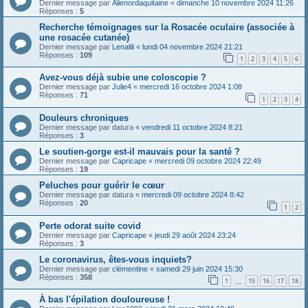
Dernier message par
Alienordaquitaine
«
dimanche 10 novembre 2024 11:26
Réponses :
5
Recherche témoignages sur la Rosacée oculaire (associée à
une rosacée cutanée)
Dernier message par
Lenalili
«
lundi 04 novembre 2024 21:21
Réponses :
109
1
2
3
4
5
6
Avez-vous déjà subie une coloscopie ?
Dernier message par
Julie4
«
mercredi 16 octobre 2024 1:08
Réponses :
71
1
2
3
4
Douleurs chroniques
Dernier message par
datura
«
vendredi 11 octobre 2024 8:21
Réponses :
3
Le soutien-gorge est-il mauvais pour la santé ?
Dernier message par
Capricape
«
mercredi 09 octobre 2024 22:49
Réponses :
19
Peluches pour guérir le cœur
Dernier message par
datura
«
mercredi 09 octobre 2024 8:42
Réponses :
20
1
2
Perte odorat suite covid
Dernier message par
Capricape
«
jeudi 29 août 2024 23:24
Réponses :
3
Le coronavirus, êtes-vous inquiets?
Dernier message par
clémentine
«
samedi 29 juin 2024 15:30
Réponses :
358
1
15
16
17
18
…
À bas l'épilation douloureuse !