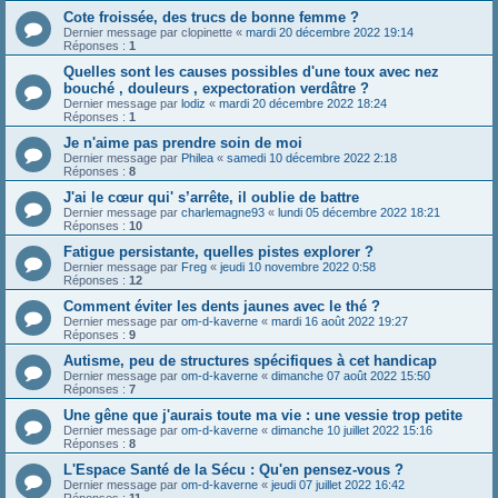
Cote froissée, des trucs de bonne femme ?
Dernier message par
clopinette
«
mardi 20 décembre 2022 19:14
Réponses :
1
Quelles sont les causes possibles d'une toux avec nez
bouché , douleurs , expectoration verdâtre ?
Dernier message par
lodiz
«
mardi 20 décembre 2022 18:24
Réponses :
1
Je n'aime pas prendre soin de moi
Dernier message par
Philea
«
samedi 10 décembre 2022 2:18
Réponses :
8
J'ai le cœur qui' s’arrête, il oublie de battre
Dernier message par
charlemagne93
«
lundi 05 décembre 2022 18:21
Réponses :
10
Fatigue persistante, quelles pistes explorer ?
Dernier message par
Freg
«
jeudi 10 novembre 2022 0:58
Réponses :
12
Comment éviter les dents jaunes avec le thé ?
Dernier message par
om-d-kaverne
«
mardi 16 août 2022 19:27
Réponses :
9
Autisme, peu de structures spécifiques à cet handicap
Dernier message par
om-d-kaverne
«
dimanche 07 août 2022 15:50
Réponses :
7
Une gêne que j'aurais toute ma vie : une vessie trop petite
Dernier message par
om-d-kaverne
«
dimanche 10 juillet 2022 15:16
Réponses :
8
L'Espace Santé de la Sécu : Qu'en pensez-vous ?
Dernier message par
om-d-kaverne
«
jeudi 07 juillet 2022 16:42
Réponses :
11