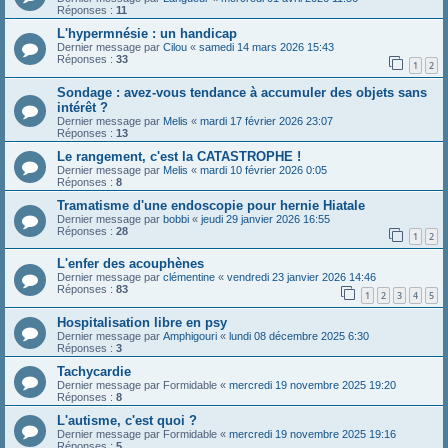
Réponses :
11
L'hypermnésie : un handicap
Dernier message par
Cilou
«
samedi 14 mars 2026 15:43
Réponses :
33
1
2
Sondage : avez-vous tendance à accumuler des objets sans
intérêt ?
Dernier message par
Melis
«
mardi 17 février 2026 23:07
Réponses :
13
Le rangement, c'est la CATASTROPHE !
Dernier message par
Melis
«
mardi 10 février 2026 0:05
Réponses :
8
Tramatisme d'une endoscopie pour hernie Hiatale
Dernier message par
bobbi
«
jeudi 29 janvier 2026 16:55
Réponses :
28
1
2
L'enfer des acouphènes
Dernier message par
clémentine
«
vendredi 23 janvier 2026 14:46
Réponses :
83
1
2
3
4
5
Hospitalisation libre en psy
Dernier message par
Amphigouri
«
lundi 08 décembre 2025 6:30
Réponses :
3
Tachycardie
Dernier message par
Formidable
«
mercredi 19 novembre 2025 19:20
Réponses :
8
L'autisme, c'est quoi ?
Dernier message par
Formidable
«
mercredi 19 novembre 2025 19:16
Réponses :
5