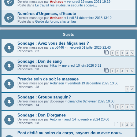
Dernier message par
Archaos
«
vendredi 19 mars 2021 19:19
Posté dans
Le travail, les études, la sécurité sociale...
Numéros d'Urgences, d'Ecoute
Dernier message par
Archaos
«
lundi 31 décembre 2018 13:12
Posté dans
Guide du forum, charte, faq
Sujets
Sondage : Avez vous des Migraines ?
Dernier message par
caro6446
«
mercredi 01 juillet 2026 22:43
Réponses :
82
1
2
3
4
5
Sondage : Don de sang
Dernier message par
Hikari
«
mercredi 10 juin 2026 3:31
Réponses :
90
1
2
3
4
5
Prendre soin de soi: le massage
Dernier message par
Robinson
«
vendredi 19 décembre 2025 13:50
Réponses :
28
1
2
Sondage : Groupe sanguin?
Dernier message par
dogeorge
«
dimanche 02 février 2025 10:08
Réponses :
74
1
2
3
4
Sondage : Don D'organes
Dernier message par
Antonio
«
jeudi 14 novembre 2024 20:00
Réponses :
58
1
2
3
Post dédié au soins du corps, soyons doux avec nous-