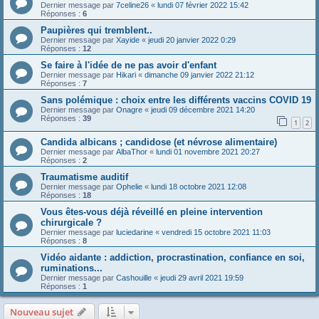
Dernier message par
7celine26
«
lundi 07 février 2022 15:42
Réponses :
6
Paupières qui tremblent..
Dernier message par
Xayide
«
jeudi 20 janvier 2022 0:29
Réponses :
12
Se faire à l'idée de ne pas avoir d'enfant
Dernier message par
Hikari
«
dimanche 09 janvier 2022 21:12
Réponses :
7
Sans polémique : choix entre les différents vaccins COVID 19
Dernier message par
Onagre
«
jeudi 09 décembre 2021 14:20
Réponses :
39
1
2
Candida albicans ; candidose (et névrose alimentaire)
Dernier message par
AlbaThor
«
lundi 01 novembre 2021 20:27
Réponses :
2
Traumatisme auditif
Dernier message par
Ophelie
«
lundi 18 octobre 2021 12:08
Réponses :
18
Vous êtes-vous déjà réveillé en pleine intervention
chirurgicale ?
Dernier message par
luciedarine
«
vendredi 15 octobre 2021 11:03
Réponses :
8
Vidéo aidante : addiction, procrastination, confiance en soi,
ruminations...
Dernier message par
Cashouille
«
jeudi 29 avril 2021 19:59
Réponses :
1
Nouveau sujet