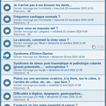
Je n'arrive pas à me brosser les dents...
Dernier message par
Formidable
«
mercredi 19 novembre 2025 19:11
Réponses :
18
Fréquence cardiaque normale ?
Dernier message par
Formidable
«
mercredi 19 novembre 2025 19:05
Réponses :
4
Croyez vous au mauvais œil ?
Dernier message par
Langueur
«
vendredi 31 octobre 2025 9:08
Réponses :
13
La canicule, comment la vivez vous ?
Dernier message par
Hikari
«
dimanche 12 octobre 2025 11:38
Réponses :
20
1
2
Syndrome d'Ehlers-Danlos
Dernier message par
Alixmarie
«
dimanche 18 mai 2025 19:49
Syndrome de stress post traumatique et pathologie cutanée
(grave) potentielle... : schizophrène ?
Dernier message par
myolis
«
dimanche 20 avril 2025 12:38
Réponses :
6
Plaies sur une ancienne cicatrice, à la lèvre, sur le crâne, à
l'arrière du crâne, etc. etc. : que faire ?
Dernier message par
myolis
«
vendredi 11 avril 2025 17:58
Réponses :
6
Difficultés à digérer, dyspepsie, gastroparésie...
Dernier message par
Holly
«
dimanche 02 mars 2025 22:49
Réponses :
6
Existe-t-il un lien entre risperdal et cancer ?