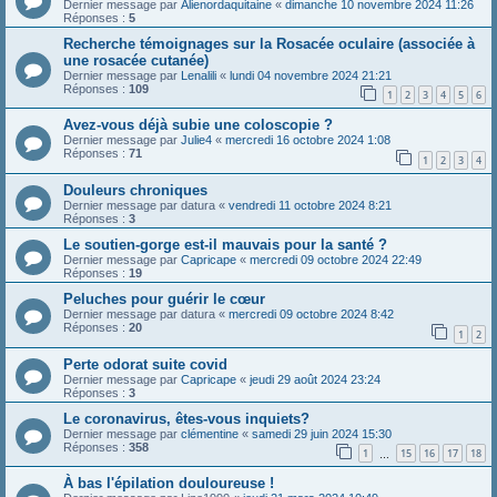
Dernier message par
Alienordaquitaine
«
dimanche 10 novembre 2024 11:26
Réponses :
5
Recherche témoignages sur la Rosacée oculaire (associée à
une rosacée cutanée)
Dernier message par
Lenalili
«
lundi 04 novembre 2024 21:21
Réponses :
109
1
2
3
4
5
6
Avez-vous déjà subie une coloscopie ?
Dernier message par
Julie4
«
mercredi 16 octobre 2024 1:08
Réponses :
71
1
2
3
4
Douleurs chroniques
Dernier message par
datura
«
vendredi 11 octobre 2024 8:21
Réponses :
3
Le soutien-gorge est-il mauvais pour la santé ?
Dernier message par
Capricape
«
mercredi 09 octobre 2024 22:49
Réponses :
19
Peluches pour guérir le cœur
Dernier message par
datura
«
mercredi 09 octobre 2024 8:42
Réponses :
20
1
2
Perte odorat suite covid
Dernier message par
Capricape
«
jeudi 29 août 2024 23:24
Réponses :
3
Le coronavirus, êtes-vous inquiets?
Dernier message par
clémentine
«
samedi 29 juin 2024 15:30
Réponses :
358
1
15
16
17
18
…
À bas l'épilation douloureuse !