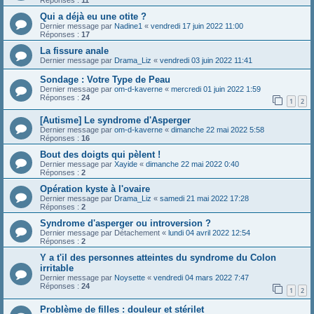
Qui a déjà eu une otite ?
Dernier message par
Nadine1
«
vendredi 17 juin 2022 11:00
Réponses :
17
La fissure anale
Dernier message par
Drama_Liz
«
vendredi 03 juin 2022 11:41
Sondage : Votre Type de Peau
Dernier message par
om-d-kaverne
«
mercredi 01 juin 2022 1:59
Réponses :
24
1
2
[Autisme] Le syndrome d'Asperger
Dernier message par
om-d-kaverne
«
dimanche 22 mai 2022 5:58
Réponses :
16
Bout des doigts qui pèlent !
Dernier message par
Xayide
«
dimanche 22 mai 2022 0:40
Réponses :
2
Opération kyste à l'ovaire
Dernier message par
Drama_Liz
«
samedi 21 mai 2022 17:28
Réponses :
2
Syndrome d'asperger ou introversion ?
Dernier message par
Détachement
«
lundi 04 avril 2022 12:54
Réponses :
2
Y a t'il des personnes atteintes du syndrome du Colon
irritable
Dernier message par
Noysette
«
vendredi 04 mars 2022 7:47
Réponses :
24
1
2
Problème de filles : douleur et stérilet