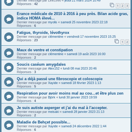
Dernier message par
Line1990
«
jeudi 21 mars 2024 10:49
Réponses :
42
1
2
3
Erance médicale de 2010 à 2016 à peu près. Bilan acide gras,
indice HOMA élevé...
Dernier message par
myolis
«
samedi 25 novembre 2023 22:18
Réponses :
6
Fatigue, thyroide, lévothyrox
Dernier message par
clémentine
«
vendredi 17 novembre 2023 15:25
Réponses :
23
1
2
Maux de ventre et constipation
Dernier message par
clémentine
«
samedi 19 août 2023 16:00
Réponses :
2
Soucis caséum amygdales
Dernier message par
Alex152
«
lundi 08 mai 2023 20:46
Réponses :
3
Qui a déjà passé une fibroscopie et coloscopie
Dernier message par
Xayide
«
samedi 18 février 2023 1:13
Réponses :
5
Respiration pour avoir moins mal au cou...et être plus zen
Dernier message par
Björk
«
lundi 30 janvier 2023 19:59
Réponses :
4
Je suis autiste asperger et j'ai du mal à l'accepter.
Dernier message par
meisaki
«
samedi 28 janvier 2023 21:13
Réponses :
2
Maladie de Behçet possible...
Dernier message par
Xayide
«
samedi 24 décembre 2022 1:44
Réponses :
6