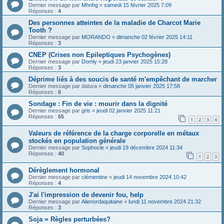
Dernier message par
Mhnhg
«
samedi 15 février 2025 7:09
Réponses :
4
Des personnes atteintes de la maladie de Charcot Marie
Tooth ?
Dernier message par
MORANDO
«
dimanche 02 février 2025 14:11
Réponses :
3
CNEP (Crises non Epileptiques Psychogènes)
Dernier message par
Domly
«
jeudi 23 janvier 2025 15:28
Réponses :
3
Déprime liés à des soucis de santé m'empêchant de marcher
Dernier message par
datura
«
dimanche 05 janvier 2025 17:58
Réponses :
6
Sondage : Fin de vie : mourir dans la dignité
Dernier message par
gris
«
jeudi 02 janvier 2025 11:21
Réponses :
65
1
2
3
4
Valeurs de référence de la charge corporelle en métaux
stockés en population générale
Dernier message par
Sophocle
«
jeudi 19 décembre 2024 11:34
Réponses :
40
1
2
3
Dérèglement hormonal
Dernier message par
clémentine
«
jeudi 14 novembre 2024 10:42
Réponses :
4
J'ai l'impression de devenir fou, help
Dernier message par
Alienordaquitaine
«
lundi 11 novembre 2024 21:32
Réponses :
3
Soja = Règles perturbées?