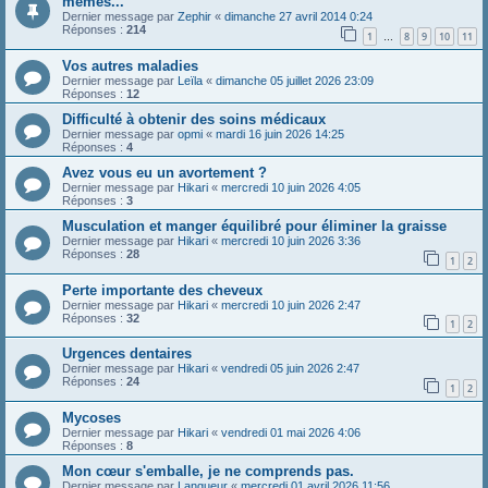
memes...
Dernier message par
Zephir
«
dimanche 27 avril 2014 0:24
Réponses :
214
1
8
9
10
11
…
Vos autres maladies
Dernier message par
Leïla
«
dimanche 05 juillet 2026 23:09
Réponses :
12
Difficulté à obtenir des soins médicaux
Dernier message par
opmi
«
mardi 16 juin 2026 14:25
Réponses :
4
Avez vous eu un avortement ?
Dernier message par
Hikari
«
mercredi 10 juin 2026 4:05
Réponses :
3
Musculation et manger équilibré pour éliminer la graisse
Dernier message par
Hikari
«
mercredi 10 juin 2026 3:36
Réponses :
28
1
2
Perte importante des cheveux
Dernier message par
Hikari
«
mercredi 10 juin 2026 2:47
Réponses :
32
1
2
Urgences dentaires
Dernier message par
Hikari
«
vendredi 05 juin 2026 2:47
Réponses :
24
1
2
Mycoses
Dernier message par
Hikari
«
vendredi 01 mai 2026 4:06
Réponses :
8
Mon cœur s'emballe, je ne comprends pas.
Dernier message par
Langueur
«
mercredi 01 avril 2026 11:56