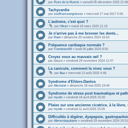
par
Rose de la Muerte
»
samedi 06 décembre 2025 21:06
Tachycardie
par
souffranceangoisses
»
mercredi 17 mai 2017 0:56
L'autisme, c'est quoi ?
par
Hikari
»
mardi 18 mars 2025 21:19
Je n'arrive pas à me brosser les dents...
par
Raini
»
dimanche 20 octobre 2024 16:53
Fréquence cardiaque normale ?
par
Framboise89
»
lundi 06 juillet 2020 8:50
Croyez vous au mauvais œil ?
par
datura
»
vendredi 29 novembre 2024 12:47
La canicule, comment la vivez vous ?
par
lilaa
»
mercredi 13 août 2025 4:48
Syndrome d'Ehlers-Danlos
par
Alixmarie
»
dimanche 18 mai 2025 19:49
Syndrome de stress post traumatique et patho
par
myolis
»
vendredi 18 avril 2025 15:00
Plaies sur une ancienne cicatrice, à la lèvre, s
par
myolis
»
vendredi 11 avril 2025 15:09
Difficultés à digérer, dyspepsie, gastroparésie
par
Alienordaquitaine
»
vendredi 29 novembre 2024 20:51