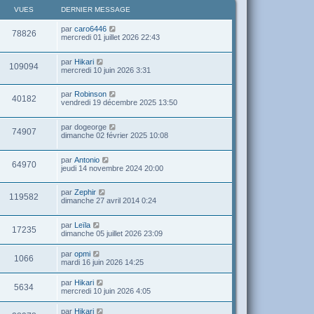
VUES
DERNIER MESSAGE
par
caro6446
78826
mercredi 01 juillet 2026 22:43
par
Hikari
109094
mercredi 10 juin 2026 3:31
par
Robinson
40182
vendredi 19 décembre 2025 13:50
par
dogeorge
74907
dimanche 02 février 2025 10:08
par
Antonio
64970
jeudi 14 novembre 2024 20:00
par
Zephir
119582
dimanche 27 avril 2014 0:24
par
Leïla
17235
dimanche 05 juillet 2026 23:09
par
opmi
1066
mardi 16 juin 2026 14:25
par
Hikari
5634
mercredi 10 juin 2026 4:05
par
Hikari