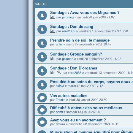
SUJETS
Sondage : Avez vous des Migraines ?
par
jeromeg
»
samedi 28 juin 2008 21:02
Sondage : Don de sang
par
roro2035
»
vendredi 13 novembre 2009 18:28
Prendre soin de soi: le massage
par
unlui
»
mardi 27 septembre 2011 19:47
Sondage : Groupe sanguin?
par
glucose
»
lundi 28 septembre 2009 16:02
Sondage : Don D'organes
par
roro2035
»
vendredi 13 novembre 2009 18:1
Post dédié au soins du corps, soyons doux 
par
alésia
»
mardi 12 mai 2009 17:12
Vos autres maladies
par
Toutite
»
jeudi 30 janvier 2020 20:50
Difficulté à obtenir des soins médicaux
par
opmi
»
samedi 13 juin 2026 5:01
Avez vous eu un avortement ?
par
datura
»
dimanche 08 décembre 2024 11:11
Musculation et manger équilibré pour élimine