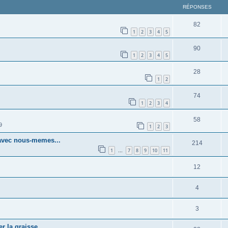
RÉPONSES
82
1
2
3
4
5
90
1
2
3
4
5
28
1
2
74
1
2
3
4
58
9
1
2
3
avec nous-memes...
214
1
7
8
9
10
11
…
12
4
3
r la graisse