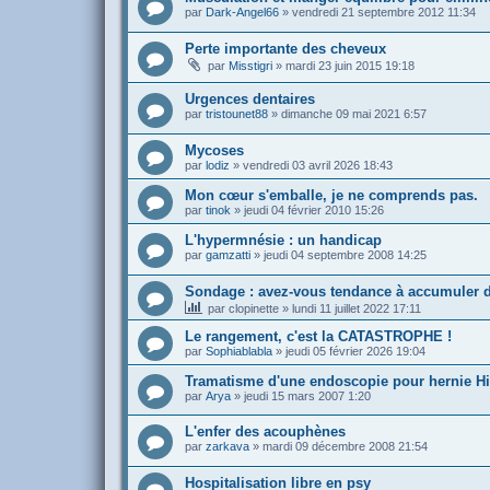
par
Dark-Angel66
»
vendredi 21 septembre 2012 11:34
Perte importante des cheveux
par
Misstigri
»
mardi 23 juin 2015 19:18
Urgences dentaires
par
tristounet88
»
dimanche 09 mai 2021 6:57
Mycoses
par
lodiz
»
vendredi 03 avril 2026 18:43
Mon cœur s'emballe, je ne comprends pas.
par
tinok
»
jeudi 04 février 2010 15:26
L'hypermnésie : un handicap
par
gamzatti
»
jeudi 04 septembre 2008 14:25
Sondage : avez-vous tendance à accumuler de
par
clopinette
»
lundi 11 juillet 2022 17:11
Le rangement, c'est la CATASTROPHE !
par
Sophiablabla
»
jeudi 05 février 2026 19:04
Tramatisme d'une endoscopie pour hernie Hi
par
Arya
»
jeudi 15 mars 2007 1:20
L'enfer des acouphènes
par
zarkava
»
mardi 09 décembre 2008 21:54
Hospitalisation libre en psy