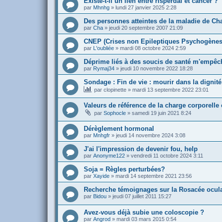
Existe-t-il un lien entre risperdal et cancer ?
par
Mhnhg
»
lundi 27 janvier 2025 2:28
Des personnes atteintes de la maladie de Ch
par
Cha
»
jeudi 20 septembre 2007 21:09
CNEP (Crises non Epileptiques Psychogènes
par
L'oubliée
»
mardi 08 octobre 2024 2:59
Déprime liés à des soucis de santé m'empêc
par
Rymaj34
»
jeudi 10 novembre 2022 18:28
Sondage : Fin de vie : mourir dans la dignité
par
clopinette
»
mardi 13 septembre 2022 23:01
Valeurs de référence de la charge corporell
par
Sophocle
»
samedi 19 juin 2021 8:24
Dérèglement hormonal
par
Mnhgfr
»
jeudi 14 novembre 2024 3:08
J'ai l'impression de devenir fou, help
par
Anonyme122
»
vendredi 11 octobre 2024 3:11
Soja = Règles perturbées?
par
Xayide
»
mardi 14 septembre 2021 23:56
Recherche témoignages sur la Rosacée oculai
par
Bidou
»
jeudi 07 juillet 2011 15:27
Avez-vous déjà subie une coloscopie ?
par
Angrod
»
mardi 03 mars 2015 0:54