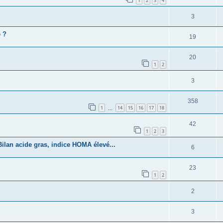
1
2
3
4
3
é ?
19
20
1
2
3
358
1
14
15
16
17
18
…
42
1
2
3
ilan acide gras, indice HOMA élevé...
6
23
1
2
2
3