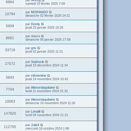
par
Mhnhg
6964
samedi 15 février 2025 7:09
par
MORANDO
10794
dimanche 02 février 2025 14:11
par
Domly
5909
jeudi 23 janvier 2025 15:28
par
datura
8681
dimanche 05 janvier 2025 17:58
par
gris
33719
jeudi 02 janvier 2025 11:21
par
Sophocle
27072
jeudi 19 décembre 2024 11:34
par
clémentine
5843
jeudi 14 novembre 2024 10:42
par
Alienordaquitaine
7704
lundi 11 novembre 2024 21:32
par
Alienordaquitaine
10063
dimanche 10 novembre 2024 11:26
par
Lenalili
147820
lundi 04 novembre 2024 21:21
par
Julie4
112705
mercredi 16 octobre 2024 1:08