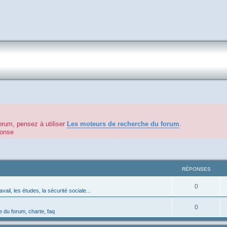
orum, pensez à utiliser
Les moteurs de recherche du forum
.
éponse
RÉPONSES
0
avail, les études, la sécurité sociale...
0
 du forum, charte, faq