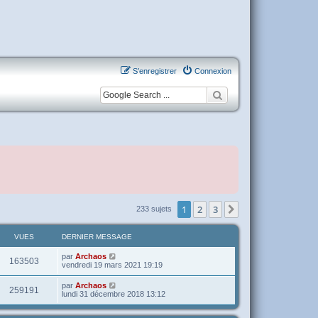
S’enregistrer
Connexion
1
2
3
Suivante
233 sujets
VUES
DERNIER MESSAGE
par
Archaos
163503
vendredi 19 mars 2021 19:19
par
Archaos
259191
lundi 31 décembre 2018 13:12