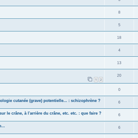
8
5
18
4
13
20
1
2
0
logie cutanée (grave) potentielle... : schizophrène ?
6
ur le crâne, à l'arrière du crâne, etc. etc. : que faire ?
6
...
6