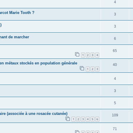
4
arcot Marie Tooth ?
3
)
3
hant de marcher
6
65
1
2
3
4
e en métaux stockés en population générale
40
1
2
3
4
3
5
re (associée à une rosacée cutanée)
109
1
2
3
4
5
6
71