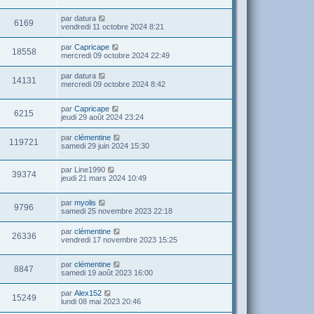
par
datura
6169
vendredi 11 octobre 2024 8:21
par
Capricape
18558
mercredi 09 octobre 2024 22:49
par
datura
14131
mercredi 09 octobre 2024 8:42
par
Capricape
6215
jeudi 29 août 2024 23:24
par
clémentine
119721
samedi 29 juin 2024 15:30
par
Line1990
39374
jeudi 21 mars 2024 10:49
par
myolis
9796
samedi 25 novembre 2023 22:18
par
clémentine
26336
vendredi 17 novembre 2023 15:25
par
clémentine
8847
samedi 19 août 2023 16:00
par
Alex152
15249
lundi 08 mai 2023 20:46