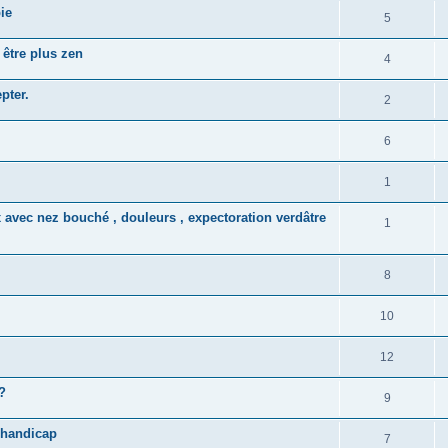
ie
5
 être plus zen
4
pter.
2
6
1
 avec nez bouché , douleurs , expectoration verdâtre
1
8
10
12
?
9
 handicap
7