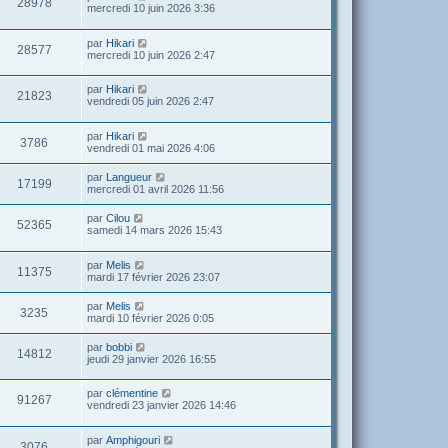
28978
mercredi 10 juin 2026 3:36
par
Hikari
28577
mercredi 10 juin 2026 2:47
par
Hikari
21823
vendredi 05 juin 2026 2:47
par
Hikari
3786
vendredi 01 mai 2026 4:06
par
Langueur
17199
mercredi 01 avril 2026 11:56
par
Cilou
52365
samedi 14 mars 2026 15:43
par
Melis
11375
mardi 17 février 2026 23:07
par
Melis
3235
mardi 10 février 2026 0:05
par
bobbi
14812
jeudi 29 janvier 2026 16:55
par
clémentine
91267
vendredi 23 janvier 2026 14:46
par
Amphigouri
3076