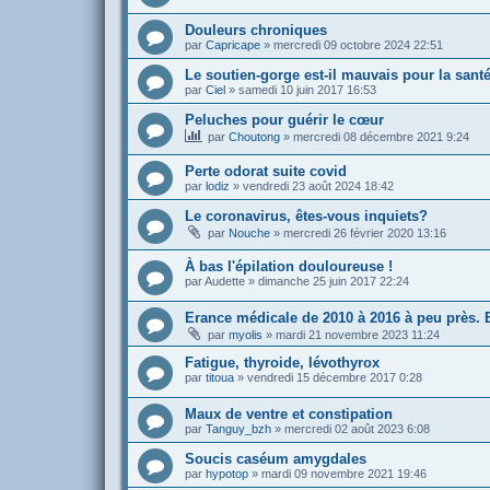
Douleurs chroniques
par
Capricape
»
mercredi 09 octobre 2024 22:51
Le soutien-gorge est-il mauvais pour la sant
par
Ciel
»
samedi 10 juin 2017 16:53
Peluches pour guérir le cœur
par
Choutong
»
mercredi 08 décembre 2021 9:24
Perte odorat suite covid
par
lodiz
»
vendredi 23 août 2024 18:42
Le coronavirus, êtes-vous inquiets?
par
Nouche
»
mercredi 26 février 2020 13:16
À bas l'épilation douloureuse !
par
Audette
»
dimanche 25 juin 2017 22:24
Erance médicale de 2010 à 2016 à peu près. B
par
myolis
»
mardi 21 novembre 2023 11:24
Fatigue, thyroide, lévothyrox
par
titoua
»
vendredi 15 décembre 2017 0:28
Maux de ventre et constipation
par
Tanguy_bzh
»
mercredi 02 août 2023 6:08
Soucis caséum amygdales
par
hypotop
»
mardi 09 novembre 2021 19:46