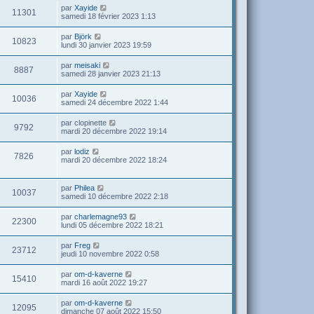
par
Xayide
11301
samedi 18 février 2023 1:13
par
Björk
10823
lundi 30 janvier 2023 19:59
par
meisaki
8887
samedi 28 janvier 2023 21:13
par
Xayide
10036
samedi 24 décembre 2022 1:44
par
clopinette
9792
mardi 20 décembre 2022 19:14
par
lodiz
7826
mardi 20 décembre 2022 18:24
par
Philea
10037
samedi 10 décembre 2022 2:18
par
charlemagne93
22300
lundi 05 décembre 2022 18:21
par
Freg
23712
jeudi 10 novembre 2022 0:58
par
om-d-kaverne
15410
mardi 16 août 2022 19:27
par
om-d-kaverne
12095
dimanche 07 août 2022 15:50