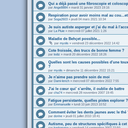
Qui a déjà passé une fibroscopie et coloscop
par
Ange8884
»
mardi 31 janvier 2023 19:16
Respiration pour avoir moins mal au cou...et
par
Soga2603
»
jeudi 04 mars 2021 10:34
Je suis autiste asperger et j'ai du mal à l'acce
par
La Pluie
»
mercredi 07 juillet 2021 1:26
Maladie de Behçet possible...
par
myolis
»
vendredi 23 décembre 2022 14:42
Cote froissée, des trucs de bonne femme ?
par
lodiz
»
mardi 20 décembre 2022 18:26
Quelles sont les causes possibles d'une toux
?
par
myolis
»
dimanche 11 décembre 2022 15:21
Je n'aime pas prendre soin de moi
par
Dami-lench
»
mercredi 07 décembre 2022 7:55
J'ai le cœur qui' s’arrête, il oublie de battre
par
cha74
»
mercredi 28 novembre 2007 19:45
Fatigue persistante, quelles pistes explorer ?
par
Emmanuelle
»
lundi 10 juin 2013 10:52
Comment éviter les dents jaunes avec le thé 
par
dorine
»
jeudi 01 juillet 2010 18:41
Autisme, peu de structures spécifiques à cet
par
barbapapa
»
vendredi 14 septembre 2007 22:50