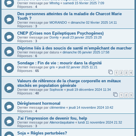
Dernier message par
Mhnhg
«
samedi 15 février 2025 7:09
Réponses :
4
Des personnes atteintes de la maladie de Charcot Marie
Tooth ?
Dernier message par
MORANDO
«
dimanche 02 février 2025 14:11
Réponses :
3
CNEP (Crises non Epileptiques Psychogènes)
Dernier message par
Domly
«
jeudi 23 janvier 2025 15:28
Réponses :
3
Déprime liés à des soucis de santé m'empêchant de marcher
Dernier message par
datura
«
dimanche 05 janvier 2025 17:58
Réponses :
6
Sondage : Fin de vie : mourir dans la dignité
Dernier message par
gris
«
jeudi 02 janvier 2025 11:21
Réponses :
65
1
2
3
4
Valeurs de référence de la charge corporelle en métaux
stockés en population générale
Dernier message par
Sophocle
«
jeudi 19 décembre 2024 11:34
Réponses :
40
1
2
3
Dérèglement hormonal
Dernier message par
clémentine
«
jeudi 14 novembre 2024 10:42
Réponses :
4
J'ai l'impression de devenir fou, help
Dernier message par
Alienordaquitaine
«
lundi 11 novembre 2024 21:32
Réponses :
3
Soja = Règles perturbées?