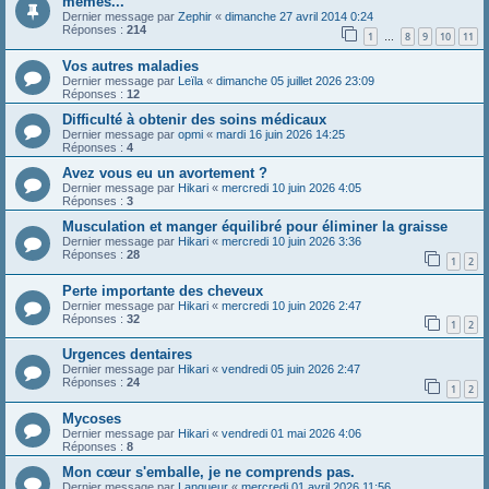
memes...
Dernier message par
Zephir
«
dimanche 27 avril 2014 0:24
Réponses :
214
1
8
9
10
11
…
Vos autres maladies
Dernier message par
Leïla
«
dimanche 05 juillet 2026 23:09
Réponses :
12
Difficulté à obtenir des soins médicaux
Dernier message par
opmi
«
mardi 16 juin 2026 14:25
Réponses :
4
Avez vous eu un avortement ?
Dernier message par
Hikari
«
mercredi 10 juin 2026 4:05
Réponses :
3
Musculation et manger équilibré pour éliminer la graisse
Dernier message par
Hikari
«
mercredi 10 juin 2026 3:36
Réponses :
28
1
2
Perte importante des cheveux
Dernier message par
Hikari
«
mercredi 10 juin 2026 2:47
Réponses :
32
1
2
Urgences dentaires
Dernier message par
Hikari
«
vendredi 05 juin 2026 2:47
Réponses :
24
1
2
Mycoses
Dernier message par
Hikari
«
vendredi 01 mai 2026 4:06
Réponses :
8
Mon cœur s'emballe, je ne comprends pas.
Dernier message par
Langueur
«
mercredi 01 avril 2026 11:56