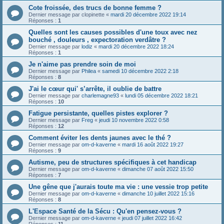
Cote froissée, des trucs de bonne femme ?
Dernier message par
clopinette
«
mardi 20 décembre 2022 19:14
Réponses :
1
Quelles sont les causes possibles d'une toux avec nez
bouché , douleurs , expectoration verdâtre ?
Dernier message par
lodiz
«
mardi 20 décembre 2022 18:24
Réponses :
1
Je n'aime pas prendre soin de moi
Dernier message par
Philea
«
samedi 10 décembre 2022 2:18
Réponses :
8
J'ai le cœur qui' s’arrête, il oublie de battre
Dernier message par
charlemagne93
«
lundi 05 décembre 2022 18:21
Réponses :
10
Fatigue persistante, quelles pistes explorer ?
Dernier message par
Freg
«
jeudi 10 novembre 2022 0:58
Réponses :
12
Comment éviter les dents jaunes avec le thé ?
Dernier message par
om-d-kaverne
«
mardi 16 août 2022 19:27
Réponses :
9
Autisme, peu de structures spécifiques à cet handicap
Dernier message par
om-d-kaverne
«
dimanche 07 août 2022 15:50
Réponses :
7
Une gêne que j'aurais toute ma vie : une vessie trop petite
Dernier message par
om-d-kaverne
«
dimanche 10 juillet 2022 15:16
Réponses :
8
L'Espace Santé de la Sécu : Qu'en pensez-vous ?
Dernier message par
om-d-kaverne
«
jeudi 07 juillet 2022 16:42
Réponses :
11