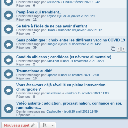
Dernier message par
7celine26
«
lundi 07 février 2022 15:42
Réponses :
6
Paupières qui tremblent..
Dernier message par
Xayide
«
jeudi 20 janvier 2022 0:29
Réponses :
12
Se faire à l'idée de ne pas avoir d'enfant
Dernier message par
Hikari
«
dimanche 09 janvier 2022 21:12
Réponses :
7
Sans polémique : choix entre les différents vaccins COVID 19
Dernier message par
Onagre
«
jeudi 09 décembre 2021 14:20
Réponses :
39
1
2
Candida albicans ; candidose (et névrose alimentaire)
Dernier message par
AlbaThor
«
lundi 01 novembre 2021 20:27
Réponses :
2
Traumatisme auditif
Dernier message par
Ophelie
«
lundi 18 octobre 2021 12:08
Réponses :
18
Vous êtes-vous déjà réveillé en pleine intervention
chirurgicale ?
Dernier message par
luciedarine
«
vendredi 15 octobre 2021 11:03
Réponses :
8
Vidéo aidante : addiction, procrastination, confiance en soi,
ruminations...
Dernier message par
Cashouille
«
jeudi 29 avril 2021 19:59
Réponses :
1
Nouveau sujet