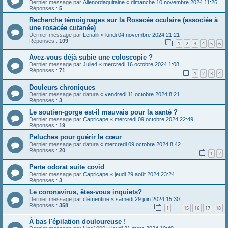
Dernier message par
Alienordaquitaine
«
dimanche 10 novembre 2024 11:26
Réponses :
5
Recherche témoignages sur la Rosacée oculaire (associée à
une rosacée cutanée)
Dernier message par
Lenalili
«
lundi 04 novembre 2024 21:21
Réponses :
109
1
2
3
4
5
6
Avez-vous déjà subie une coloscopie ?
Dernier message par
Julie4
«
mercredi 16 octobre 2024 1:08
Réponses :
71
1
2
3
4
Douleurs chroniques
Dernier message par
datura
«
vendredi 11 octobre 2024 8:21
Réponses :
3
Le soutien-gorge est-il mauvais pour la santé ?
Dernier message par
Capricape
«
mercredi 09 octobre 2024 22:49
Réponses :
19
Peluches pour guérir le cœur
Dernier message par
datura
«
mercredi 09 octobre 2024 8:42
Réponses :
20
1
2
Perte odorat suite covid
Dernier message par
Capricape
«
jeudi 29 août 2024 23:24
Réponses :
3
Le coronavirus, êtes-vous inquiets?
Dernier message par
clémentine
«
samedi 29 juin 2024 15:30
Réponses :
358
1
15
16
17
18
…
À bas l'épilation douloureuse !