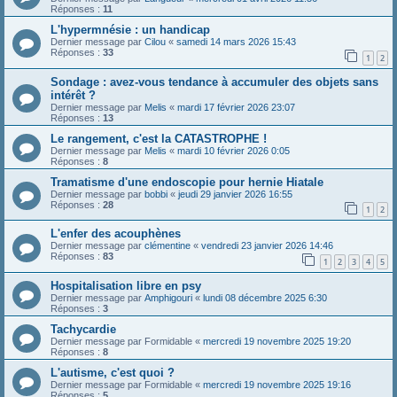
Réponses :
11
L'hypermnésie : un handicap
Dernier message par
Cilou
«
samedi 14 mars 2026 15:43
Réponses :
33
1
2
Sondage : avez-vous tendance à accumuler des objets sans
intérêt ?
Dernier message par
Melis
«
mardi 17 février 2026 23:07
Réponses :
13
Le rangement, c'est la CATASTROPHE !
Dernier message par
Melis
«
mardi 10 février 2026 0:05
Réponses :
8
Tramatisme d'une endoscopie pour hernie Hiatale
Dernier message par
bobbi
«
jeudi 29 janvier 2026 16:55
Réponses :
28
1
2
L'enfer des acouphènes
Dernier message par
clémentine
«
vendredi 23 janvier 2026 14:46
Réponses :
83
1
2
3
4
5
Hospitalisation libre en psy
Dernier message par
Amphigouri
«
lundi 08 décembre 2025 6:30
Réponses :
3
Tachycardie
Dernier message par
Formidable
«
mercredi 19 novembre 2025 19:20
Réponses :
8
L'autisme, c'est quoi ?
Dernier message par
Formidable
«
mercredi 19 novembre 2025 19:16
Réponses :
5