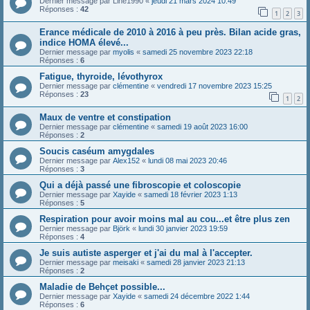
Dernier message par
Line1990
«
jeudi 21 mars 2024 10:49
Réponses :
42
1
2
3
Erance médicale de 2010 à 2016 à peu près. Bilan acide gras,
indice HOMA élevé...
Dernier message par
myolis
«
samedi 25 novembre 2023 22:18
Réponses :
6
Fatigue, thyroide, lévothyrox
Dernier message par
clémentine
«
vendredi 17 novembre 2023 15:25
Réponses :
23
1
2
Maux de ventre et constipation
Dernier message par
clémentine
«
samedi 19 août 2023 16:00
Réponses :
2
Soucis caséum amygdales
Dernier message par
Alex152
«
lundi 08 mai 2023 20:46
Réponses :
3
Qui a déjà passé une fibroscopie et coloscopie
Dernier message par
Xayide
«
samedi 18 février 2023 1:13
Réponses :
5
Respiration pour avoir moins mal au cou...et être plus zen
Dernier message par
Björk
«
lundi 30 janvier 2023 19:59
Réponses :
4
Je suis autiste asperger et j'ai du mal à l'accepter.
Dernier message par
meisaki
«
samedi 28 janvier 2023 21:13
Réponses :
2
Maladie de Behçet possible...
Dernier message par
Xayide
«
samedi 24 décembre 2022 1:44
Réponses :
6