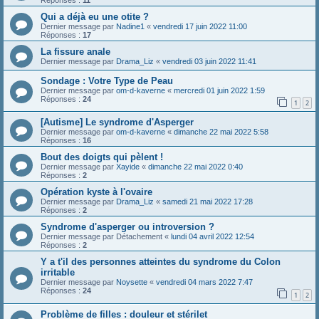
Qui a déjà eu une otite ?
Dernier message par
Nadine1
«
vendredi 17 juin 2022 11:00
Réponses :
17
La fissure anale
Dernier message par
Drama_Liz
«
vendredi 03 juin 2022 11:41
Sondage : Votre Type de Peau
Dernier message par
om-d-kaverne
«
mercredi 01 juin 2022 1:59
Réponses :
24
1
2
[Autisme] Le syndrome d'Asperger
Dernier message par
om-d-kaverne
«
dimanche 22 mai 2022 5:58
Réponses :
16
Bout des doigts qui pèlent !
Dernier message par
Xayide
«
dimanche 22 mai 2022 0:40
Réponses :
2
Opération kyste à l'ovaire
Dernier message par
Drama_Liz
«
samedi 21 mai 2022 17:28
Réponses :
2
Syndrome d'asperger ou introversion ?
Dernier message par
Détachement
«
lundi 04 avril 2022 12:54
Réponses :
2
Y a t'il des personnes atteintes du syndrome du Colon
irritable
Dernier message par
Noysette
«
vendredi 04 mars 2022 7:47
Réponses :
24
1
2
Problème de filles : douleur et stérilet