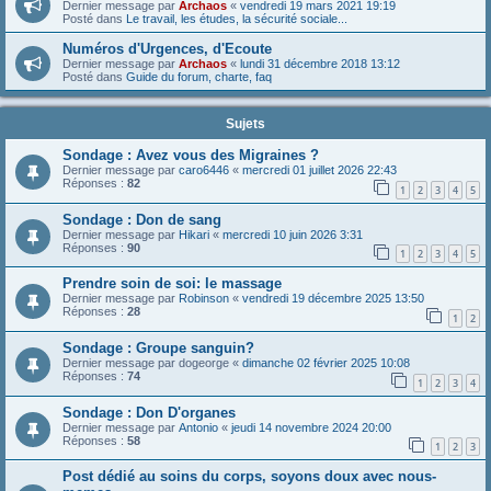
Dernier message par
Archaos
«
vendredi 19 mars 2021 19:19
Posté dans
Le travail, les études, la sécurité sociale...
Numéros d'Urgences, d'Ecoute
Dernier message par
Archaos
«
lundi 31 décembre 2018 13:12
Posté dans
Guide du forum, charte, faq
Sujets
Sondage : Avez vous des Migraines ?
Dernier message par
caro6446
«
mercredi 01 juillet 2026 22:43
Réponses :
82
1
2
3
4
5
Sondage : Don de sang
Dernier message par
Hikari
«
mercredi 10 juin 2026 3:31
Réponses :
90
1
2
3
4
5
Prendre soin de soi: le massage
Dernier message par
Robinson
«
vendredi 19 décembre 2025 13:50
Réponses :
28
1
2
Sondage : Groupe sanguin?
Dernier message par
dogeorge
«
dimanche 02 février 2025 10:08
Réponses :
74
1
2
3
4
Sondage : Don D'organes
Dernier message par
Antonio
«
jeudi 14 novembre 2024 20:00
Réponses :
58
1
2
3
Post dédié au soins du corps, soyons doux avec nous-