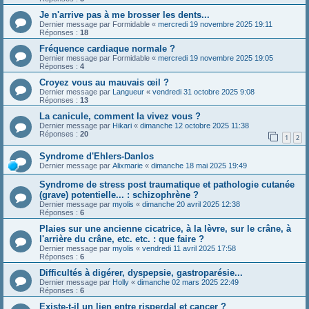
Je n'arrive pas à me brosser les dents...
Dernier message par
Formidable
«
mercredi 19 novembre 2025 19:11
Réponses :
18
Fréquence cardiaque normale ?
Dernier message par
Formidable
«
mercredi 19 novembre 2025 19:05
Réponses :
4
Croyez vous au mauvais œil ?
Dernier message par
Langueur
«
vendredi 31 octobre 2025 9:08
Réponses :
13
La canicule, comment la vivez vous ?
Dernier message par
Hikari
«
dimanche 12 octobre 2025 11:38
Réponses :
20
1
2
Syndrome d'Ehlers-Danlos
Dernier message par
Alixmarie
«
dimanche 18 mai 2025 19:49
Syndrome de stress post traumatique et pathologie cutanée
(grave) potentielle... : schizophrène ?
Dernier message par
myolis
«
dimanche 20 avril 2025 12:38
Réponses :
6
Plaies sur une ancienne cicatrice, à la lèvre, sur le crâne, à
l'arrière du crâne, etc. etc. : que faire ?
Dernier message par
myolis
«
vendredi 11 avril 2025 17:58
Réponses :
6
Difficultés à digérer, dyspepsie, gastroparésie...
Dernier message par
Holly
«
dimanche 02 mars 2025 22:49
Réponses :
6
Existe-t-il un lien entre risperdal et cancer ?