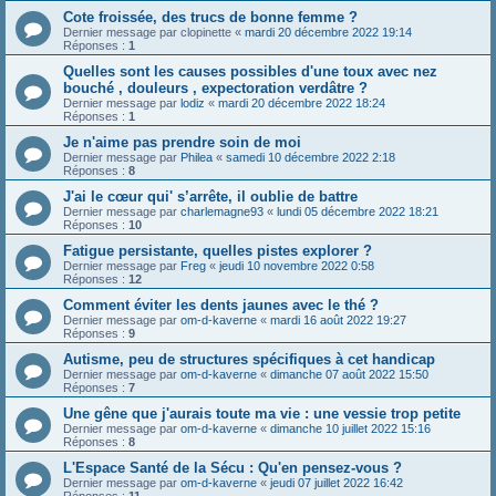
Cote froissée, des trucs de bonne femme ?
Dernier message par
clopinette
«
mardi 20 décembre 2022 19:14
Réponses :
1
Quelles sont les causes possibles d'une toux avec nez
bouché , douleurs , expectoration verdâtre ?
Dernier message par
lodiz
«
mardi 20 décembre 2022 18:24
Réponses :
1
Je n'aime pas prendre soin de moi
Dernier message par
Philea
«
samedi 10 décembre 2022 2:18
Réponses :
8
J'ai le cœur qui' s’arrête, il oublie de battre
Dernier message par
charlemagne93
«
lundi 05 décembre 2022 18:21
Réponses :
10
Fatigue persistante, quelles pistes explorer ?
Dernier message par
Freg
«
jeudi 10 novembre 2022 0:58
Réponses :
12
Comment éviter les dents jaunes avec le thé ?
Dernier message par
om-d-kaverne
«
mardi 16 août 2022 19:27
Réponses :
9
Autisme, peu de structures spécifiques à cet handicap
Dernier message par
om-d-kaverne
«
dimanche 07 août 2022 15:50
Réponses :
7
Une gêne que j'aurais toute ma vie : une vessie trop petite
Dernier message par
om-d-kaverne
«
dimanche 10 juillet 2022 15:16
Réponses :
8
L'Espace Santé de la Sécu : Qu'en pensez-vous ?
Dernier message par
om-d-kaverne
«
jeudi 07 juillet 2022 16:42
Réponses :
11