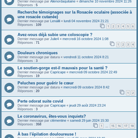
Dernier message par
Alienordaquitaine
«
dimanche 10 novembre 2024 11:26
Réponses :
5
Recherche témoignages sur la Rosacée oculaire (associée à
une rosacée cutanée)
Dernier message par
Lenalili
«
lundi 04 novembre 2024 21:21
Réponses :
109
1
2
3
4
5
6
Avez-vous déjà subie une coloscopie ?
Dernier message par
Julie4
«
mercredi 16 octobre 2024 1:08
Réponses :
71
1
2
3
4
Douleurs chroniques
Dernier message par
datura
«
vendredi 11 octobre 2024 8:21
Réponses :
3
Le soutien-gorge est-il mauvais pour la santé ?
Dernier message par
Capricape
«
mercredi 09 octobre 2024 22:49
Réponses :
19
Peluches pour guérir le cœur
Dernier message par
datura
«
mercredi 09 octobre 2024 8:42
Réponses :
20
1
2
Perte odorat suite covid
Dernier message par
Capricape
«
jeudi 29 août 2024 23:24
Réponses :
3
Le coronavirus, êtes-vous inquiets?
Dernier message par
clémentine
«
samedi 29 juin 2024 15:30
Réponses :
358
1
15
16
17
18
…
À bas l'épilation douloureuse !