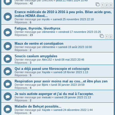
Dernier message par
Line1990
«
jeudi 21 mars 2024 10:49
Réponses :
42
1
2
3
Erance médicale de 2010 à 2016 à peu près. Bilan acide gras,
indice HOMA élevé...
Dernier message par
myolis
«
samedi 25 novembre 2023 22:18
Réponses :
6
Fatigue, thyroide, lévothyrox
Dernier message par
clémentine
«
vendredi 17 novembre 2023 15:25
Réponses :
23
1
2
Maux de ventre et constipation
Dernier message par
clémentine
«
samedi 19 août 2023 16:00
Réponses :
2
Soucis caséum amygdales
Dernier message par
Alex152
«
lundi 08 mai 2023 20:46
Réponses :
3
Qui a déjà passé une fibroscopie et coloscopie
Dernier message par
Xayide
«
samedi 18 février 2023 1:13
Réponses :
5
Respiration pour avoir moins mal au cou...et être plus zen
Dernier message par
Björk
«
lundi 30 janvier 2023 19:59
Réponses :
4
Je suis autiste asperger et j'ai du mal à l'accepter.
Dernier message par
meisaki
«
samedi 28 janvier 2023 21:13
Réponses :
2
Maladie de Behçet possible...
Dernier message par
Xayide
«
samedi 24 décembre 2022 1:44
Réponses :
6