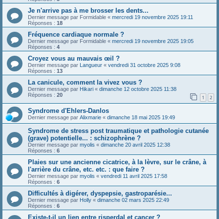
Je n'arrive pas à me brosser les dents...
Dernier message par
Formidable
«
mercredi 19 novembre 2025 19:11
Réponses :
18
Fréquence cardiaque normale ?
Dernier message par
Formidable
«
mercredi 19 novembre 2025 19:05
Réponses :
4
Croyez vous au mauvais œil ?
Dernier message par
Langueur
«
vendredi 31 octobre 2025 9:08
Réponses :
13
La canicule, comment la vivez vous ?
Dernier message par
Hikari
«
dimanche 12 octobre 2025 11:38
Réponses :
20
1
2
Syndrome d'Ehlers-Danlos
Dernier message par
Alixmarie
«
dimanche 18 mai 2025 19:49
Syndrome de stress post traumatique et pathologie cutanée
(grave) potentielle... : schizophrène ?
Dernier message par
myolis
«
dimanche 20 avril 2025 12:38
Réponses :
6
Plaies sur une ancienne cicatrice, à la lèvre, sur le crâne, à
l'arrière du crâne, etc. etc. : que faire ?
Dernier message par
myolis
«
vendredi 11 avril 2025 17:58
Réponses :
6
Difficultés à digérer, dyspepsie, gastroparésie...
Dernier message par
Holly
«
dimanche 02 mars 2025 22:49
Réponses :
6
Existe-t-il un lien entre risperdal et cancer ?