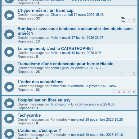
Réponses :
11
L'hypermnésie : un handicap
Dernier message par
Cilou
«
samedi 14 mars 2026 15:43
Réponses :
33
1
2
Sondage : avez-vous tendance à accumuler des objets sans
intérêt ?
Dernier message par
Melis
«
mardi 17 février 2026 23:07
Réponses :
13
Le rangement, c'est la CATASTROPHE !
Dernier message par
Melis
«
mardi 10 février 2026 0:05
Réponses :
8
Tramatisme d'une endoscopie pour hernie Hiatale
Dernier message par
bobbi
«
jeudi 29 janvier 2026 16:55
Réponses :
28
1
2
L'enfer des acouphènes
Dernier message par
clémentine
«
vendredi 23 janvier 2026 14:46
Réponses :
83
1
2
3
4
5
Hospitalisation libre en psy
Dernier message par
Amphigouri
«
lundi 08 décembre 2025 6:30
Réponses :
3
Tachycardie
Dernier message par
Formidable
«
mercredi 19 novembre 2025 19:20
Réponses :
8
L'autisme, c'est quoi ?
Dernier message par
Formidable
«
mercredi 19 novembre 2025 19:16
Réponses :
5