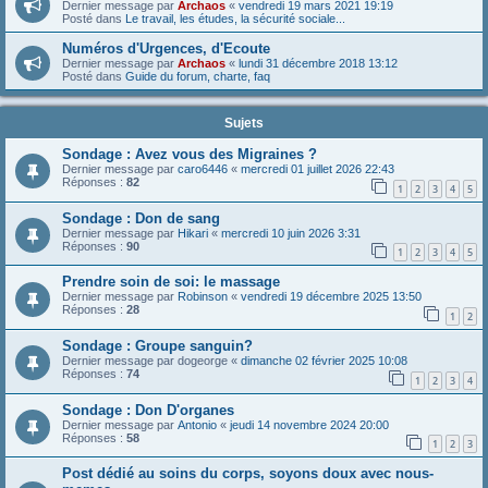
Dernier message par
Archaos
«
vendredi 19 mars 2021 19:19
Posté dans
Le travail, les études, la sécurité sociale...
Numéros d'Urgences, d'Ecoute
Dernier message par
Archaos
«
lundi 31 décembre 2018 13:12
Posté dans
Guide du forum, charte, faq
Sujets
Sondage : Avez vous des Migraines ?
Dernier message par
caro6446
«
mercredi 01 juillet 2026 22:43
Réponses :
82
1
2
3
4
5
Sondage : Don de sang
Dernier message par
Hikari
«
mercredi 10 juin 2026 3:31
Réponses :
90
1
2
3
4
5
Prendre soin de soi: le massage
Dernier message par
Robinson
«
vendredi 19 décembre 2025 13:50
Réponses :
28
1
2
Sondage : Groupe sanguin?
Dernier message par
dogeorge
«
dimanche 02 février 2025 10:08
Réponses :
74
1
2
3
4
Sondage : Don D'organes
Dernier message par
Antonio
«
jeudi 14 novembre 2024 20:00
Réponses :
58
1
2
3
Post dédié au soins du corps, soyons doux avec nous-