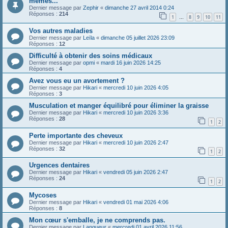
memes...
Dernier message par
Zephir
«
dimanche 27 avril 2014 0:24
Réponses :
214
1
8
9
10
11
…
Vos autres maladies
Dernier message par
Leïla
«
dimanche 05 juillet 2026 23:09
Réponses :
12
Difficulté à obtenir des soins médicaux
Dernier message par
opmi
«
mardi 16 juin 2026 14:25
Réponses :
4
Avez vous eu un avortement ?
Dernier message par
Hikari
«
mercredi 10 juin 2026 4:05
Réponses :
3
Musculation et manger équilibré pour éliminer la graisse
Dernier message par
Hikari
«
mercredi 10 juin 2026 3:36
Réponses :
28
1
2
Perte importante des cheveux
Dernier message par
Hikari
«
mercredi 10 juin 2026 2:47
Réponses :
32
1
2
Urgences dentaires
Dernier message par
Hikari
«
vendredi 05 juin 2026 2:47
Réponses :
24
1
2
Mycoses
Dernier message par
Hikari
«
vendredi 01 mai 2026 4:06
Réponses :
8
Mon cœur s'emballe, je ne comprends pas.
Dernier message par
Langueur
«
mercredi 01 avril 2026 11:56