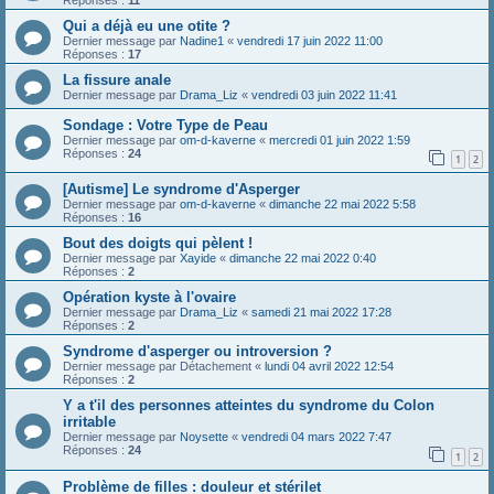
Qui a déjà eu une otite ?
Dernier message par
Nadine1
«
vendredi 17 juin 2022 11:00
Réponses :
17
La fissure anale
Dernier message par
Drama_Liz
«
vendredi 03 juin 2022 11:41
Sondage : Votre Type de Peau
Dernier message par
om-d-kaverne
«
mercredi 01 juin 2022 1:59
Réponses :
24
1
2
[Autisme] Le syndrome d'Asperger
Dernier message par
om-d-kaverne
«
dimanche 22 mai 2022 5:58
Réponses :
16
Bout des doigts qui pèlent !
Dernier message par
Xayide
«
dimanche 22 mai 2022 0:40
Réponses :
2
Opération kyste à l'ovaire
Dernier message par
Drama_Liz
«
samedi 21 mai 2022 17:28
Réponses :
2
Syndrome d'asperger ou introversion ?
Dernier message par
Détachement
«
lundi 04 avril 2022 12:54
Réponses :
2
Y a t'il des personnes atteintes du syndrome du Colon
irritable
Dernier message par
Noysette
«
vendredi 04 mars 2022 7:47
Réponses :
24
1
2
Problème de filles : douleur et stérilet