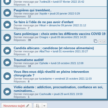
Dernier message par
7celine26
«
lundi 07 février 2022 15:42
Réponses :
6
Paupières qui tremblent..
Dernier message par
Xayide
«
jeudi 20 janvier 2022 0:29
Réponses :
12
Se faire à l'idée de ne pas avoir d'enfant
Dernier message par
Hikari
«
dimanche 09 janvier 2022 21:12
Réponses :
7
Sans polémique : choix entre les différents vaccins COVID 19
Dernier message par
Onagre
«
jeudi 09 décembre 2021 14:20
Réponses :
39
1
2
Candida albicans ; candidose (et névrose alimentaire)
Dernier message par
AlbaThor
«
lundi 01 novembre 2021 20:27
Réponses :
2
Traumatisme auditif
Dernier message par
Ophelie
«
lundi 18 octobre 2021 12:08
Réponses :
18
Vous êtes-vous déjà réveillé en pleine intervention
chirurgicale ?
Dernier message par
luciedarine
«
vendredi 15 octobre 2021 11:03
Réponses :
8
Vidéo aidante : addiction, procrastination, confiance en soi,
ruminations...
Dernier message par
Cashouille
«
jeudi 29 avril 2021 19:59
Réponses :
1
Nouveau sujet