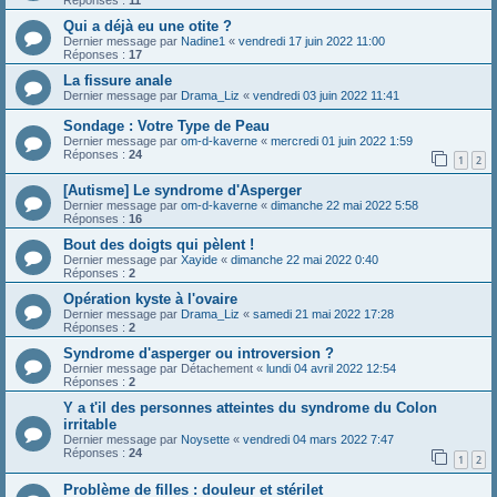
Qui a déjà eu une otite ?
Dernier message par
Nadine1
«
vendredi 17 juin 2022 11:00
Réponses :
17
La fissure anale
Dernier message par
Drama_Liz
«
vendredi 03 juin 2022 11:41
Sondage : Votre Type de Peau
Dernier message par
om-d-kaverne
«
mercredi 01 juin 2022 1:59
Réponses :
24
1
2
[Autisme] Le syndrome d'Asperger
Dernier message par
om-d-kaverne
«
dimanche 22 mai 2022 5:58
Réponses :
16
Bout des doigts qui pèlent !
Dernier message par
Xayide
«
dimanche 22 mai 2022 0:40
Réponses :
2
Opération kyste à l'ovaire
Dernier message par
Drama_Liz
«
samedi 21 mai 2022 17:28
Réponses :
2
Syndrome d'asperger ou introversion ?
Dernier message par
Détachement
«
lundi 04 avril 2022 12:54
Réponses :
2
Y a t'il des personnes atteintes du syndrome du Colon
irritable
Dernier message par
Noysette
«
vendredi 04 mars 2022 7:47
Réponses :
24
1
2
Problème de filles : douleur et stérilet