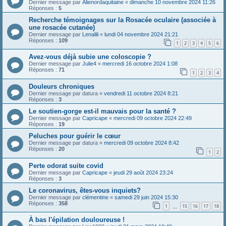
Dernier message par
Alienordaquitaine
«
dimanche 10 novembre 2024 11:26
Réponses :
5
Recherche témoignages sur la Rosacée oculaire (associée à
une rosacée cutanée)
Dernier message par
Lenalili
«
lundi 04 novembre 2024 21:21
Réponses :
109
1
2
3
4
5
6
Avez-vous déjà subie une coloscopie ?
Dernier message par
Julie4
«
mercredi 16 octobre 2024 1:08
Réponses :
71
1
2
3
4
Douleurs chroniques
Dernier message par
datura
«
vendredi 11 octobre 2024 8:21
Réponses :
3
Le soutien-gorge est-il mauvais pour la santé ?
Dernier message par
Capricape
«
mercredi 09 octobre 2024 22:49
Réponses :
19
Peluches pour guérir le cœur
Dernier message par
datura
«
mercredi 09 octobre 2024 8:42
Réponses :
20
1
2
Perte odorat suite covid
Dernier message par
Capricape
«
jeudi 29 août 2024 23:24
Réponses :
3
Le coronavirus, êtes-vous inquiets?
Dernier message par
clémentine
«
samedi 29 juin 2024 15:30
Réponses :
358
1
15
16
17
18
…
À bas l'épilation douloureuse !