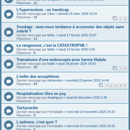
Réponses :
11
L'hypermnésie : un handicap
Dernier message par
Cilou
«
samedi 14 mars 2026 15:43
Réponses :
33
1
2
Sondage : avez-vous tendance à accumuler des objets sans
intérêt ?
Dernier message par
Melis
«
mardi 17 février 2026 23:07
Réponses :
13
Le rangement, c'est la CATASTROPHE !
Dernier message par
Melis
«
mardi 10 février 2026 0:05
Réponses :
8
Tramatisme d'une endoscopie pour hernie Hiatale
Dernier message par
bobbi
«
jeudi 29 janvier 2026 16:55
Réponses :
28
1
2
L'enfer des acouphènes
Dernier message par
clémentine
«
vendredi 23 janvier 2026 14:46
Réponses :
83
1
2
3
4
5
Hospitalisation libre en psy
Dernier message par
Amphigouri
«
lundi 08 décembre 2025 6:30
Réponses :
3
Tachycardie
Dernier message par
Formidable
«
mercredi 19 novembre 2025 19:20
Réponses :
8
L'autisme, c'est quoi ?
Dernier message par
Formidable
«
mercredi 19 novembre 2025 19:16
Réponses :
5