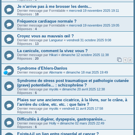
Je n'arrive pas à me brosser les dents...
Dernier message par
Formidable
«
mercredi 19 novembre 2025 19:11
Réponses :
18
Fréquence cardiaque normale ?
Dernier message par
Formidable
«
mercredi 19 novembre 2025 19:05
Réponses :
4
Croyez vous au mauvais œil ?
Dernier message par
Langueur
«
vendredi 31 octobre 2025 9:08
Réponses :
13
La canicule, comment la vivez vous ?
Dernier message par
Hikari
«
dimanche 12 octobre 2025 11:38
Réponses :
20
1
2
Syndrome d'Ehlers-Danlos
Dernier message par
Alixmarie
«
dimanche 18 mai 2025 19:49
Syndrome de stress post traumatique et pathologie cutanée
(grave) potentielle... : schizophrène ?
Dernier message par
myolis
«
dimanche 20 avril 2025 12:38
Réponses :
6
Plaies sur une ancienne cicatrice, à la lèvre, sur le crâne, à
l'arrière du crâne, etc. etc. : que faire ?
Dernier message par
myolis
«
vendredi 11 avril 2025 17:58
Réponses :
6
Difficultés à digérer, dyspepsie, gastroparésie...
Dernier message par
Holly
«
dimanche 02 mars 2025 22:49
Réponses :
6
Existe-t-il un lien entre risperdal et cancer ?