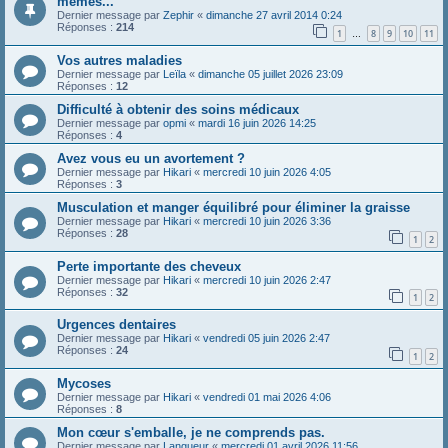
memes...
Dernier message par
Zephir
«
dimanche 27 avril 2014 0:24
Réponses :
214
1
8
9
10
11
…
Vos autres maladies
Dernier message par
Leïla
«
dimanche 05 juillet 2026 23:09
Réponses :
12
Difficulté à obtenir des soins médicaux
Dernier message par
opmi
«
mardi 16 juin 2026 14:25
Réponses :
4
Avez vous eu un avortement ?
Dernier message par
Hikari
«
mercredi 10 juin 2026 4:05
Réponses :
3
Musculation et manger équilibré pour éliminer la graisse
Dernier message par
Hikari
«
mercredi 10 juin 2026 3:36
Réponses :
28
1
2
Perte importante des cheveux
Dernier message par
Hikari
«
mercredi 10 juin 2026 2:47
Réponses :
32
1
2
Urgences dentaires
Dernier message par
Hikari
«
vendredi 05 juin 2026 2:47
Réponses :
24
1
2
Mycoses
Dernier message par
Hikari
«
vendredi 01 mai 2026 4:06
Réponses :
8
Mon cœur s'emballe, je ne comprends pas.
Dernier message par
Langueur
«
mercredi 01 avril 2026 11:56