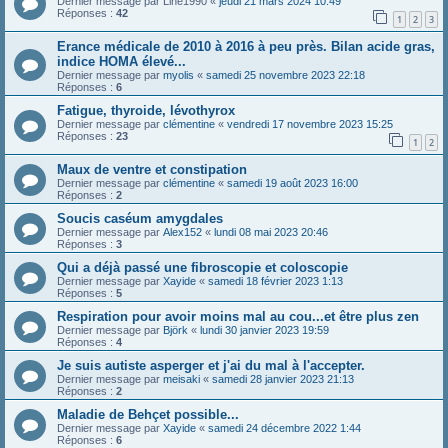
Dernier message par
Line1990
«
jeudi 21 mars 2024 10:49
Réponses :
42
1
2
3
Erance médicale de 2010 à 2016 à peu près. Bilan acide gras,
indice HOMA élevé...
Dernier message par
myolis
«
samedi 25 novembre 2023 22:18
Réponses :
6
Fatigue, thyroide, lévothyrox
Dernier message par
clémentine
«
vendredi 17 novembre 2023 15:25
Réponses :
23
1
2
Maux de ventre et constipation
Dernier message par
clémentine
«
samedi 19 août 2023 16:00
Réponses :
2
Soucis caséum amygdales
Dernier message par
Alex152
«
lundi 08 mai 2023 20:46
Réponses :
3
Qui a déjà passé une fibroscopie et coloscopie
Dernier message par
Xayide
«
samedi 18 février 2023 1:13
Réponses :
5
Respiration pour avoir moins mal au cou...et être plus zen
Dernier message par
Björk
«
lundi 30 janvier 2023 19:59
Réponses :
4
Je suis autiste asperger et j'ai du mal à l'accepter.
Dernier message par
meisaki
«
samedi 28 janvier 2023 21:13
Réponses :
2
Maladie de Behçet possible...
Dernier message par
Xayide
«
samedi 24 décembre 2022 1:44
Réponses :
6