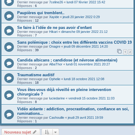
Dernier message par
7celine26
«
lundi 07 février 2022 15:42
Réponses :
6
Paupières qui tremblent..
Dernier message par
Xayide
«
jeudi 20 janvier 2022 0:29
Réponses :
12
Se faire à l'idée de ne pas avoir d'enfant
Dernier message par
Hikari
«
dimanche 09 janvier 2022 21:12
Réponses :
7
Sans polémique : choix entre les différents vaccins COVID 19
Dernier message par
Onagre
«
jeudi 09 décembre 2021 14:20
Réponses :
39
1
2
Candida albicans ; candidose (et névrose alimentaire)
Dernier message par
AlbaThor
«
lundi 01 novembre 2021 20:27
Réponses :
2
Traumatisme auditif
Dernier message par
Ophelie
«
lundi 18 octobre 2021 12:08
Réponses :
18
Vous êtes-vous déjà réveillé en pleine intervention
chirurgicale ?
Dernier message par
luciedarine
«
vendredi 15 octobre 2021 11:03
Réponses :
8
Vidéo aidante : addiction, procrastination, confiance en soi,
ruminations...
Dernier message par
Cashouille
«
jeudi 29 avril 2021 19:59
Réponses :
1
Nouveau sujet