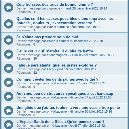
Cote froissée, des trucs de bonne femme ?
Dernier message par
clopinette
«
mardi 20 décembre 2022 19:14
Réponses :
1
Quelles sont les causes possibles d'une toux avec nez
bouché , douleurs , expectoration verdâtre ?
Dernier message par
lodiz
«
mardi 20 décembre 2022 18:24
Réponses :
1
Je n'aime pas prendre soin de moi
Dernier message par
Philea
«
samedi 10 décembre 2022 2:18
Réponses :
8
J'ai le cœur qui' s’arrête, il oublie de battre
Dernier message par
charlemagne93
«
lundi 05 décembre 2022 18:21
Réponses :
10
Fatigue persistante, quelles pistes explorer ?
Dernier message par
Freg
«
jeudi 10 novembre 2022 0:58
Réponses :
12
Comment éviter les dents jaunes avec le thé ?
Dernier message par
om-d-kaverne
«
mardi 16 août 2022 19:27
Réponses :
9
Autisme, peu de structures spécifiques à cet handicap
Dernier message par
om-d-kaverne
«
dimanche 07 août 2022 15:50
Réponses :
7
Une gêne que j'aurais toute ma vie : une vessie trop petite
Dernier message par
om-d-kaverne
«
dimanche 10 juillet 2022 15:16
Réponses :
8
L'Espace Santé de la Sécu : Qu'en pensez-vous ?
Dernier message par
om-d-kaverne
«
jeudi 07 juillet 2022 16:42
Réponses :
11