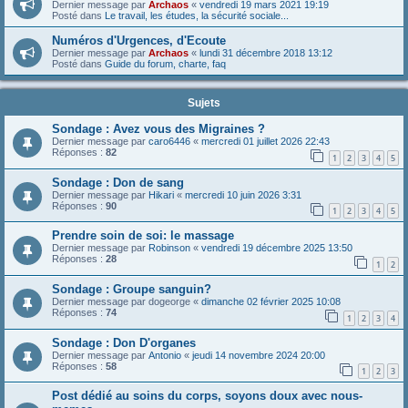
Dernier message par
Archaos
«
vendredi 19 mars 2021 19:19
Posté dans
Le travail, les études, la sécurité sociale...
Numéros d'Urgences, d'Ecoute
Dernier message par
Archaos
«
lundi 31 décembre 2018 13:12
Posté dans
Guide du forum, charte, faq
Sujets
Sondage : Avez vous des Migraines ?
Dernier message par
caro6446
«
mercredi 01 juillet 2026 22:43
Réponses :
82
1
2
3
4
5
Sondage : Don de sang
Dernier message par
Hikari
«
mercredi 10 juin 2026 3:31
Réponses :
90
1
2
3
4
5
Prendre soin de soi: le massage
Dernier message par
Robinson
«
vendredi 19 décembre 2025 13:50
Réponses :
28
1
2
Sondage : Groupe sanguin?
Dernier message par
dogeorge
«
dimanche 02 février 2025 10:08
Réponses :
74
1
2
3
4
Sondage : Don D'organes
Dernier message par
Antonio
«
jeudi 14 novembre 2024 20:00
Réponses :
58
1
2
3
Post dédié au soins du corps, soyons doux avec nous-