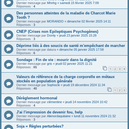
Dernier message par
Mhnhg
«
samedi 15 février 2025 7:09
Réponses :
4
Des personnes atteintes de la maladie de Charcot Marie
Tooth ?
Dernier message par
MORANDO
«
dimanche 02 février 2025 14:11
Réponses :
3
CNEP (Crises non Epileptiques Psychogènes)
Dernier message par
Domly
«
jeudi 23 janvier 2025 15:28
Réponses :
3
Déprime liés à des soucis de santé m'empêchant de marcher
Dernier message par
datura
«
dimanche 05 janvier 2025 17:58
Réponses :
6
Sondage : Fin de vie : mourir dans la dignité
Dernier message par
gris
«
jeudi 02 janvier 2025 11:21
Réponses :
65
1
2
3
4
Valeurs de référence de la charge corporelle en métaux
stockés en population générale
Dernier message par
Sophocle
«
jeudi 19 décembre 2024 11:34
Réponses :
40
1
2
3
Dérèglement hormonal
Dernier message par
clémentine
«
jeudi 14 novembre 2024 10:42
Réponses :
4
J'ai l'impression de devenir fou, help
Dernier message par
Alienordaquitaine
«
lundi 11 novembre 2024 21:32
Réponses :
3
Soja = Règles perturbées?