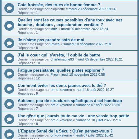
Cote froissée, des trucs de bonne femme ?
Dernier message par
clopinette
«
mardi 20 décembre 2022 19:14
Réponses :
1
Quelles sont les causes possibles d'une toux avec nez
bouché , douleurs , expectoration verdâtre ?
Dernier message par
lodiz
«
mardi 20 décembre 2022 18:24
Réponses :
1
Je n'aime pas prendre soin de moi
Dernier message par
Philea
«
samedi 10 décembre 2022 2:18
Réponses :
8
J'ai le cœur qui' s’arrête, il oublie de battre
Dernier message par
charlemagne93
«
lundi 05 décembre 2022 18:21
Réponses :
10
Fatigue persistante, quelles pistes explorer ?
Dernier message par
Freg
«
jeudi 10 novembre 2022 0:58
Réponses :
12
Comment éviter les dents jaunes avec le thé ?
Dernier message par
om-d-kaverne
«
mardi 16 août 2022 19:27
Réponses :
9
Autisme, peu de structures spécifiques à cet handicap
Dernier message par
om-d-kaverne
«
dimanche 07 août 2022 15:50
Réponses :
7
Une gêne que j'aurais toute ma vie : une vessie trop petite
Dernier message par
om-d-kaverne
«
dimanche 10 juillet 2022 15:16
Réponses :
8
L'Espace Santé de la Sécu : Qu'en pensez-vous ?
Dernier message par
om-d-kaverne
«
jeudi 07 juillet 2022 16:42
Réponses :
11