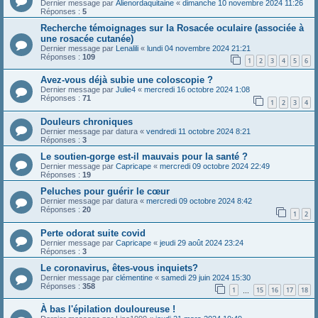
Dernier message par
Alienordaquitaine
«
dimanche 10 novembre 2024 11:26
Réponses :
5
Recherche témoignages sur la Rosacée oculaire (associée à
une rosacée cutanée)
Dernier message par
Lenalili
«
lundi 04 novembre 2024 21:21
Réponses :
109
1
2
3
4
5
6
Avez-vous déjà subie une coloscopie ?
Dernier message par
Julie4
«
mercredi 16 octobre 2024 1:08
Réponses :
71
1
2
3
4
Douleurs chroniques
Dernier message par
datura
«
vendredi 11 octobre 2024 8:21
Réponses :
3
Le soutien-gorge est-il mauvais pour la santé ?
Dernier message par
Capricape
«
mercredi 09 octobre 2024 22:49
Réponses :
19
Peluches pour guérir le cœur
Dernier message par
datura
«
mercredi 09 octobre 2024 8:42
Réponses :
20
1
2
Perte odorat suite covid
Dernier message par
Capricape
«
jeudi 29 août 2024 23:24
Réponses :
3
Le coronavirus, êtes-vous inquiets?
Dernier message par
clémentine
«
samedi 29 juin 2024 15:30
Réponses :
358
1
15
16
17
18
…
À bas l'épilation douloureuse !