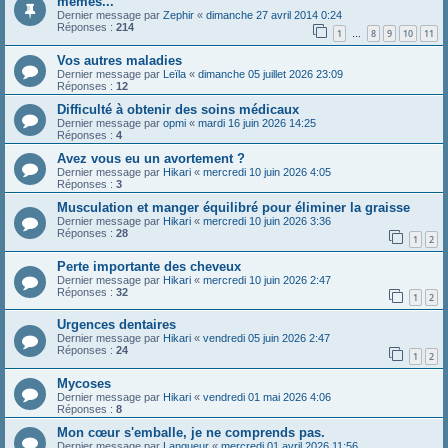
memes...
Dernier message par
Zephir
«
dimanche 27 avril 2014 0:24
Réponses :
214
1
8
9
10
11
…
Vos autres maladies
Dernier message par
Leïla
«
dimanche 05 juillet 2026 23:09
Réponses :
12
Difficulté à obtenir des soins médicaux
Dernier message par
opmi
«
mardi 16 juin 2026 14:25
Réponses :
4
Avez vous eu un avortement ?
Dernier message par
Hikari
«
mercredi 10 juin 2026 4:05
Réponses :
3
Musculation et manger équilibré pour éliminer la graisse
Dernier message par
Hikari
«
mercredi 10 juin 2026 3:36
Réponses :
28
1
2
Perte importante des cheveux
Dernier message par
Hikari
«
mercredi 10 juin 2026 2:47
Réponses :
32
1
2
Urgences dentaires
Dernier message par
Hikari
«
vendredi 05 juin 2026 2:47
Réponses :
24
1
2
Mycoses
Dernier message par
Hikari
«
vendredi 01 mai 2026 4:06
Réponses :
8
Mon cœur s'emballe, je ne comprends pas.
Dernier message par
Langueur
«
mercredi 01 avril 2026 11:56