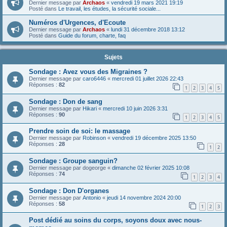
Dernier message par
Archaos
«
vendredi 19 mars 2021 19:19
Posté dans
Le travail, les études, la sécurité sociale...
Numéros d'Urgences, d'Ecoute
Dernier message par
Archaos
«
lundi 31 décembre 2018 13:12
Posté dans
Guide du forum, charte, faq
Sujets
Sondage : Avez vous des Migraines ?
Dernier message par
caro6446
«
mercredi 01 juillet 2026 22:43
Réponses :
82
1
2
3
4
5
Sondage : Don de sang
Dernier message par
Hikari
«
mercredi 10 juin 2026 3:31
Réponses :
90
1
2
3
4
5
Prendre soin de soi: le massage
Dernier message par
Robinson
«
vendredi 19 décembre 2025 13:50
Réponses :
28
1
2
Sondage : Groupe sanguin?
Dernier message par
dogeorge
«
dimanche 02 février 2025 10:08
Réponses :
74
1
2
3
4
Sondage : Don D'organes
Dernier message par
Antonio
«
jeudi 14 novembre 2024 20:00
Réponses :
58
1
2
3
Post dédié au soins du corps, soyons doux avec nous-