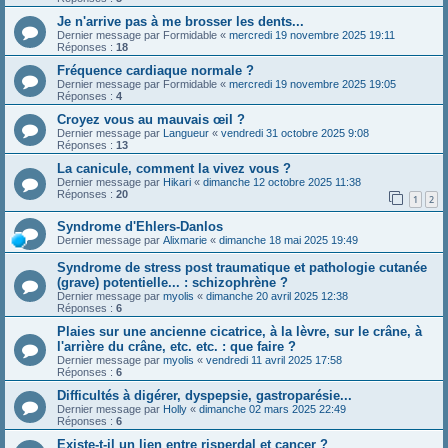
Je n'arrive pas à me brosser les dents...
Dernier message par
Formidable
«
mercredi 19 novembre 2025 19:11
Réponses :
18
Fréquence cardiaque normale ?
Dernier message par
Formidable
«
mercredi 19 novembre 2025 19:05
Réponses :
4
Croyez vous au mauvais œil ?
Dernier message par
Langueur
«
vendredi 31 octobre 2025 9:08
Réponses :
13
La canicule, comment la vivez vous ?
Dernier message par
Hikari
«
dimanche 12 octobre 2025 11:38
Réponses :
20
1
2
Syndrome d'Ehlers-Danlos
Dernier message par
Alixmarie
«
dimanche 18 mai 2025 19:49
Syndrome de stress post traumatique et pathologie cutanée
(grave) potentielle... : schizophrène ?
Dernier message par
myolis
«
dimanche 20 avril 2025 12:38
Réponses :
6
Plaies sur une ancienne cicatrice, à la lèvre, sur le crâne, à
l'arrière du crâne, etc. etc. : que faire ?
Dernier message par
myolis
«
vendredi 11 avril 2025 17:58
Réponses :
6
Difficultés à digérer, dyspepsie, gastroparésie...
Dernier message par
Holly
«
dimanche 02 mars 2025 22:49
Réponses :
6
Existe-t-il un lien entre risperdal et cancer ?