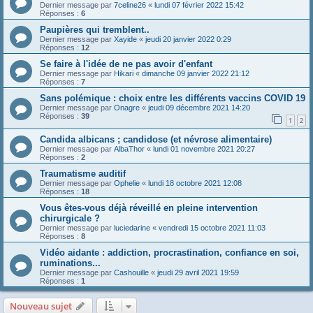
Dernier message par
7celine26
«
lundi 07 février 2022 15:42
Réponses :
6
Paupières qui tremblent..
Dernier message par
Xayide
«
jeudi 20 janvier 2022 0:29
Réponses :
12
Se faire à l'idée de ne pas avoir d'enfant
Dernier message par
Hikari
«
dimanche 09 janvier 2022 21:12
Réponses :
7
Sans polémique : choix entre les différents vaccins COVID 19
Dernier message par
Onagre
«
jeudi 09 décembre 2021 14:20
Réponses :
39
1
2
Candida albicans ; candidose (et névrose alimentaire)
Dernier message par
AlbaThor
«
lundi 01 novembre 2021 20:27
Réponses :
2
Traumatisme auditif
Dernier message par
Ophelie
«
lundi 18 octobre 2021 12:08
Réponses :
18
Vous êtes-vous déjà réveillé en pleine intervention
chirurgicale ?
Dernier message par
luciedarine
«
vendredi 15 octobre 2021 11:03
Réponses :
8
Vidéo aidante : addiction, procrastination, confiance en soi,
ruminations...
Dernier message par
Cashouille
«
jeudi 29 avril 2021 19:59
Réponses :
1
Nouveau sujet