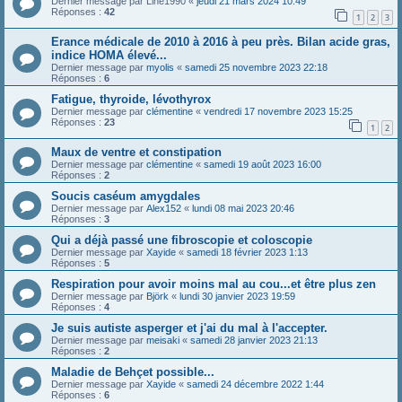
Dernier message par
Line1990
«
jeudi 21 mars 2024 10:49
Réponses :
42
1
2
3
Erance médicale de 2010 à 2016 à peu près. Bilan acide gras,
indice HOMA élevé...
Dernier message par
myolis
«
samedi 25 novembre 2023 22:18
Réponses :
6
Fatigue, thyroide, lévothyrox
Dernier message par
clémentine
«
vendredi 17 novembre 2023 15:25
Réponses :
23
1
2
Maux de ventre et constipation
Dernier message par
clémentine
«
samedi 19 août 2023 16:00
Réponses :
2
Soucis caséum amygdales
Dernier message par
Alex152
«
lundi 08 mai 2023 20:46
Réponses :
3
Qui a déjà passé une fibroscopie et coloscopie
Dernier message par
Xayide
«
samedi 18 février 2023 1:13
Réponses :
5
Respiration pour avoir moins mal au cou...et être plus zen
Dernier message par
Björk
«
lundi 30 janvier 2023 19:59
Réponses :
4
Je suis autiste asperger et j'ai du mal à l'accepter.
Dernier message par
meisaki
«
samedi 28 janvier 2023 21:13
Réponses :
2
Maladie de Behçet possible...
Dernier message par
Xayide
«
samedi 24 décembre 2022 1:44
Réponses :
6