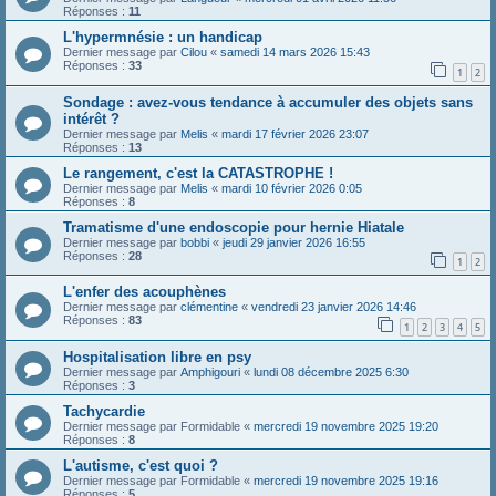
Réponses :
11
L'hypermnésie : un handicap
Dernier message par
Cilou
«
samedi 14 mars 2026 15:43
Réponses :
33
1
2
Sondage : avez-vous tendance à accumuler des objets sans
intérêt ?
Dernier message par
Melis
«
mardi 17 février 2026 23:07
Réponses :
13
Le rangement, c'est la CATASTROPHE !
Dernier message par
Melis
«
mardi 10 février 2026 0:05
Réponses :
8
Tramatisme d'une endoscopie pour hernie Hiatale
Dernier message par
bobbi
«
jeudi 29 janvier 2026 16:55
Réponses :
28
1
2
L'enfer des acouphènes
Dernier message par
clémentine
«
vendredi 23 janvier 2026 14:46
Réponses :
83
1
2
3
4
5
Hospitalisation libre en psy
Dernier message par
Amphigouri
«
lundi 08 décembre 2025 6:30
Réponses :
3
Tachycardie
Dernier message par
Formidable
«
mercredi 19 novembre 2025 19:20
Réponses :
8
L'autisme, c'est quoi ?
Dernier message par
Formidable
«
mercredi 19 novembre 2025 19:16
Réponses :
5