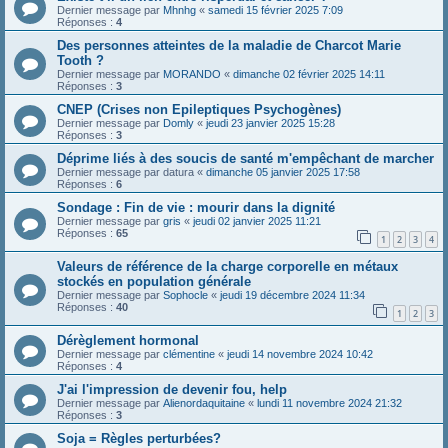
Dernier message par
Mhnhg
«
samedi 15 février 2025 7:09
Réponses :
4
Des personnes atteintes de la maladie de Charcot Marie
Tooth ?
Dernier message par
MORANDO
«
dimanche 02 février 2025 14:11
Réponses :
3
CNEP (Crises non Epileptiques Psychogènes)
Dernier message par
Domly
«
jeudi 23 janvier 2025 15:28
Réponses :
3
Déprime liés à des soucis de santé m'empêchant de marcher
Dernier message par
datura
«
dimanche 05 janvier 2025 17:58
Réponses :
6
Sondage : Fin de vie : mourir dans la dignité
Dernier message par
gris
«
jeudi 02 janvier 2025 11:21
Réponses :
65
1
2
3
4
Valeurs de référence de la charge corporelle en métaux
stockés en population générale
Dernier message par
Sophocle
«
jeudi 19 décembre 2024 11:34
Réponses :
40
1
2
3
Dérèglement hormonal
Dernier message par
clémentine
«
jeudi 14 novembre 2024 10:42
Réponses :
4
J'ai l'impression de devenir fou, help
Dernier message par
Alienordaquitaine
«
lundi 11 novembre 2024 21:32
Réponses :
3
Soja = Règles perturbées?