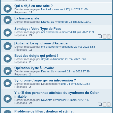
Qui a déjà eu une otite ?
Dernier message par
Nadine1
«
vendredi 17 juin 2022 11:00
Réponses :
17
La fissure anale
Dernier message par
Drama_Liz
«
vendredi 03 juin 2022 11:41
Sondage : Votre Type de Peau
Dernier message par
om-d-kaverne
«
mercredi 01 juin 2022 1:59
Réponses :
24
1
2
[Autisme] Le syndrome d'Asperger
Dernier message par
om-d-kaverne
«
dimanche 22 mai 2022 5:58
Réponses :
16
Bout des doigts qui pèlent !
Dernier message par
Xayide
«
dimanche 22 mai 2022 0:40
Réponses :
2
Opération kyste à l'ovaire
Dernier message par
Drama_Liz
«
samedi 21 mai 2022 17:28
Réponses :
2
Syndrome d'asperger ou introversion ?
Dernier message par
Détachement
«
lundi 04 avril 2022 12:54
Réponses :
2
Y a t'il des personnes atteintes du syndrome du Colon
irritable
Dernier message par
Noysette
«
vendredi 04 mars 2022 7:47
Réponses :
24
1
2
Problème de filles : douleur et stérilet