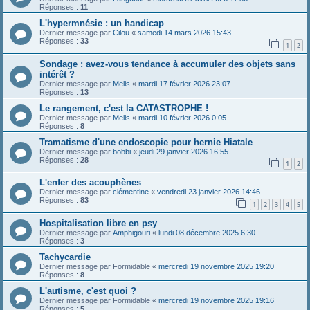
Réponses :
11
L'hypermnésie : un handicap
Dernier message par
Cilou
«
samedi 14 mars 2026 15:43
Réponses :
33
1
2
Sondage : avez-vous tendance à accumuler des objets sans
intérêt ?
Dernier message par
Melis
«
mardi 17 février 2026 23:07
Réponses :
13
Le rangement, c'est la CATASTROPHE !
Dernier message par
Melis
«
mardi 10 février 2026 0:05
Réponses :
8
Tramatisme d'une endoscopie pour hernie Hiatale
Dernier message par
bobbi
«
jeudi 29 janvier 2026 16:55
Réponses :
28
1
2
L'enfer des acouphènes
Dernier message par
clémentine
«
vendredi 23 janvier 2026 14:46
Réponses :
83
1
2
3
4
5
Hospitalisation libre en psy
Dernier message par
Amphigouri
«
lundi 08 décembre 2025 6:30
Réponses :
3
Tachycardie
Dernier message par
Formidable
«
mercredi 19 novembre 2025 19:20
Réponses :
8
L'autisme, c'est quoi ?
Dernier message par
Formidable
«
mercredi 19 novembre 2025 19:16
Réponses :
5