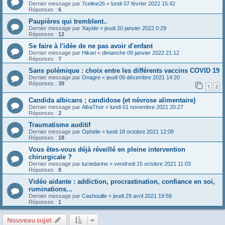
Dernier message par
7celine26
«
lundi 07 février 2022 15:42
Réponses :
6
Paupières qui tremblent..
Dernier message par
Xayide
«
jeudi 20 janvier 2022 0:29
Réponses :
12
Se faire à l'idée de ne pas avoir d'enfant
Dernier message par
Hikari
«
dimanche 09 janvier 2022 21:12
Réponses :
7
Sans polémique : choix entre les différents vaccins COVID 19
Dernier message par
Onagre
«
jeudi 09 décembre 2021 14:20
Réponses :
39
1
2
Candida albicans ; candidose (et névrose alimentaire)
Dernier message par
AlbaThor
«
lundi 01 novembre 2021 20:27
Réponses :
2
Traumatisme auditif
Dernier message par
Ophelie
«
lundi 18 octobre 2021 12:08
Réponses :
18
Vous êtes-vous déjà réveillé en pleine intervention
chirurgicale ?
Dernier message par
luciedarine
«
vendredi 15 octobre 2021 11:03
Réponses :
8
Vidéo aidante : addiction, procrastination, confiance en soi,
ruminations...
Dernier message par
Cashouille
«
jeudi 29 avril 2021 19:59
Réponses :
1
Nouveau sujet