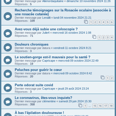
Dernier message par
Alienordaquitaine
«
dimanche 10 novembre 2024 11:26
Réponses :
5
Recherche témoignages sur la Rosacée oculaire (associée à
une rosacée cutanée)
Dernier message par
Lenalili
«
lundi 04 novembre 2024 21:21
Réponses :
109
1
2
3
4
5
6
Avez-vous déjà subie une coloscopie ?
Dernier message par
Julie4
«
mercredi 16 octobre 2024 1:08
Réponses :
71
1
2
3
4
Douleurs chroniques
Dernier message par
datura
«
vendredi 11 octobre 2024 8:21
Réponses :
3
Le soutien-gorge est-il mauvais pour la santé ?
Dernier message par
Capricape
«
mercredi 09 octobre 2024 22:49
Réponses :
19
Peluches pour guérir le cœur
Dernier message par
datura
«
mercredi 09 octobre 2024 8:42
Réponses :
20
1
2
Perte odorat suite covid
Dernier message par
Capricape
«
jeudi 29 août 2024 23:24
Réponses :
3
Le coronavirus, êtes-vous inquiets?
Dernier message par
clémentine
«
samedi 29 juin 2024 15:30
Réponses :
358
1
15
16
17
18
…
À bas l'épilation douloureuse !