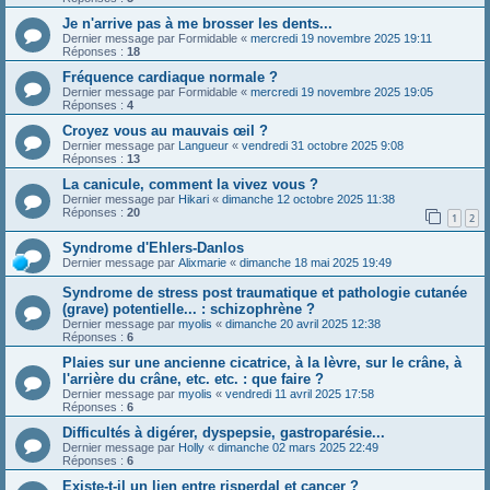
Je n'arrive pas à me brosser les dents...
Dernier message par
Formidable
«
mercredi 19 novembre 2025 19:11
Réponses :
18
Fréquence cardiaque normale ?
Dernier message par
Formidable
«
mercredi 19 novembre 2025 19:05
Réponses :
4
Croyez vous au mauvais œil ?
Dernier message par
Langueur
«
vendredi 31 octobre 2025 9:08
Réponses :
13
La canicule, comment la vivez vous ?
Dernier message par
Hikari
«
dimanche 12 octobre 2025 11:38
Réponses :
20
1
2
Syndrome d'Ehlers-Danlos
Dernier message par
Alixmarie
«
dimanche 18 mai 2025 19:49
Syndrome de stress post traumatique et pathologie cutanée
(grave) potentielle... : schizophrène ?
Dernier message par
myolis
«
dimanche 20 avril 2025 12:38
Réponses :
6
Plaies sur une ancienne cicatrice, à la lèvre, sur le crâne, à
l'arrière du crâne, etc. etc. : que faire ?
Dernier message par
myolis
«
vendredi 11 avril 2025 17:58
Réponses :
6
Difficultés à digérer, dyspepsie, gastroparésie...
Dernier message par
Holly
«
dimanche 02 mars 2025 22:49
Réponses :
6
Existe-t-il un lien entre risperdal et cancer ?