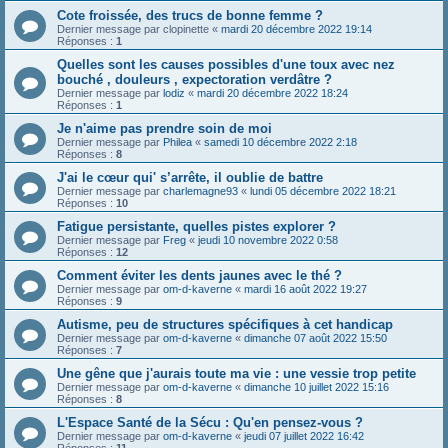
Cote froissée, des trucs de bonne femme ?
Dernier message par
clopinette
«
mardi 20 décembre 2022 19:14
Réponses :
1
Quelles sont les causes possibles d'une toux avec nez
bouché , douleurs , expectoration verdâtre ?
Dernier message par
lodiz
«
mardi 20 décembre 2022 18:24
Réponses :
1
Je n'aime pas prendre soin de moi
Dernier message par
Philea
«
samedi 10 décembre 2022 2:18
Réponses :
8
J'ai le cœur qui' s’arrête, il oublie de battre
Dernier message par
charlemagne93
«
lundi 05 décembre 2022 18:21
Réponses :
10
Fatigue persistante, quelles pistes explorer ?
Dernier message par
Freg
«
jeudi 10 novembre 2022 0:58
Réponses :
12
Comment éviter les dents jaunes avec le thé ?
Dernier message par
om-d-kaverne
«
mardi 16 août 2022 19:27
Réponses :
9
Autisme, peu de structures spécifiques à cet handicap
Dernier message par
om-d-kaverne
«
dimanche 07 août 2022 15:50
Réponses :
7
Une gêne que j'aurais toute ma vie : une vessie trop petite
Dernier message par
om-d-kaverne
«
dimanche 10 juillet 2022 15:16
Réponses :
8
L'Espace Santé de la Sécu : Qu'en pensez-vous ?
Dernier message par
om-d-kaverne
«
jeudi 07 juillet 2022 16:42
Réponses :
11