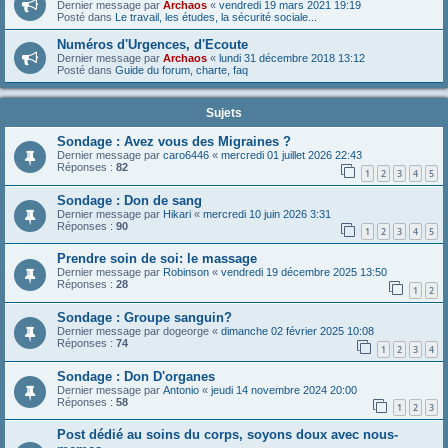
Dernier message par
Archaos
«
vendredi 19 mars 2021 19:19
Posté dans
Le travail, les études, la sécurité sociale...
Numéros d'Urgences, d'Ecoute
Dernier message par
Archaos
«
lundi 31 décembre 2018 13:12
Posté dans
Guide du forum, charte, faq
Sujets
Sondage : Avez vous des Migraines ?
Dernier message par
caro6446
«
mercredi 01 juillet 2026 22:43
Réponses :
82
1
2
3
4
5
Sondage : Don de sang
Dernier message par
Hikari
«
mercredi 10 juin 2026 3:31
Réponses :
90
1
2
3
4
5
Prendre soin de soi: le massage
Dernier message par
Robinson
«
vendredi 19 décembre 2025 13:50
Réponses :
28
1
2
Sondage : Groupe sanguin?
Dernier message par
dogeorge
«
dimanche 02 février 2025 10:08
Réponses :
74
1
2
3
4
Sondage : Don D'organes
Dernier message par
Antonio
«
jeudi 14 novembre 2024 20:00
Réponses :
58
1
2
3
Post dédié au soins du corps, soyons doux avec nous-