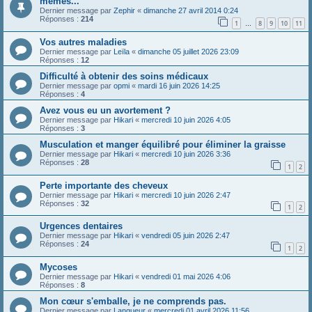
memes...
Dernier message par
Zephir
«
dimanche 27 avril 2014 0:24
Réponses :
214
1
8
9
10
11
…
Vos autres maladies
Dernier message par
Leïla
«
dimanche 05 juillet 2026 23:09
Réponses :
12
Difficulté à obtenir des soins médicaux
Dernier message par
opmi
«
mardi 16 juin 2026 14:25
Réponses :
4
Avez vous eu un avortement ?
Dernier message par
Hikari
«
mercredi 10 juin 2026 4:05
Réponses :
3
Musculation et manger équilibré pour éliminer la graisse
Dernier message par
Hikari
«
mercredi 10 juin 2026 3:36
Réponses :
28
1
2
Perte importante des cheveux
Dernier message par
Hikari
«
mercredi 10 juin 2026 2:47
Réponses :
32
1
2
Urgences dentaires
Dernier message par
Hikari
«
vendredi 05 juin 2026 2:47
Réponses :
24
1
2
Mycoses
Dernier message par
Hikari
«
vendredi 01 mai 2026 4:06
Réponses :
8
Mon cœur s'emballe, je ne comprends pas.
Dernier message par
Langueur
«
mercredi 01 avril 2026 11:56