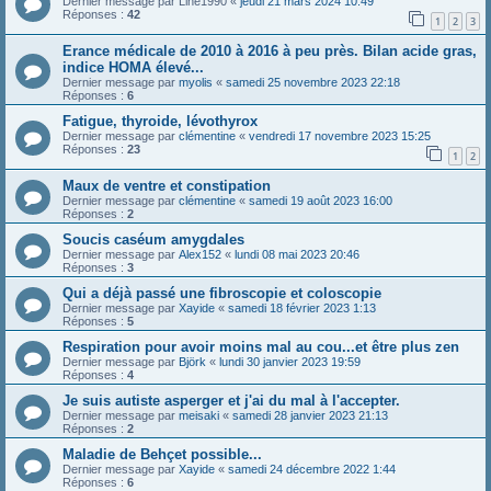
Dernier message par
Line1990
«
jeudi 21 mars 2024 10:49
Réponses :
42
1
2
3
Erance médicale de 2010 à 2016 à peu près. Bilan acide gras,
indice HOMA élevé...
Dernier message par
myolis
«
samedi 25 novembre 2023 22:18
Réponses :
6
Fatigue, thyroide, lévothyrox
Dernier message par
clémentine
«
vendredi 17 novembre 2023 15:25
Réponses :
23
1
2
Maux de ventre et constipation
Dernier message par
clémentine
«
samedi 19 août 2023 16:00
Réponses :
2
Soucis caséum amygdales
Dernier message par
Alex152
«
lundi 08 mai 2023 20:46
Réponses :
3
Qui a déjà passé une fibroscopie et coloscopie
Dernier message par
Xayide
«
samedi 18 février 2023 1:13
Réponses :
5
Respiration pour avoir moins mal au cou...et être plus zen
Dernier message par
Björk
«
lundi 30 janvier 2023 19:59
Réponses :
4
Je suis autiste asperger et j'ai du mal à l'accepter.
Dernier message par
meisaki
«
samedi 28 janvier 2023 21:13
Réponses :
2
Maladie de Behçet possible...
Dernier message par
Xayide
«
samedi 24 décembre 2022 1:44
Réponses :
6