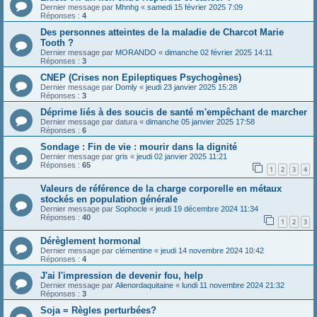
Dernier message par
Mhnhg
«
samedi 15 février 2025 7:09
Réponses :
4
Des personnes atteintes de la maladie de Charcot Marie
Tooth ?
Dernier message par
MORANDO
«
dimanche 02 février 2025 14:11
Réponses :
3
CNEP (Crises non Epileptiques Psychogènes)
Dernier message par
Domly
«
jeudi 23 janvier 2025 15:28
Réponses :
3
Déprime liés à des soucis de santé m'empêchant de marcher
Dernier message par
datura
«
dimanche 05 janvier 2025 17:58
Réponses :
6
Sondage : Fin de vie : mourir dans la dignité
Dernier message par
gris
«
jeudi 02 janvier 2025 11:21
Réponses :
65
1
2
3
4
Valeurs de référence de la charge corporelle en métaux
stockés en population générale
Dernier message par
Sophocle
«
jeudi 19 décembre 2024 11:34
Réponses :
40
1
2
3
Dérèglement hormonal
Dernier message par
clémentine
«
jeudi 14 novembre 2024 10:42
Réponses :
4
J'ai l'impression de devenir fou, help
Dernier message par
Alienordaquitaine
«
lundi 11 novembre 2024 21:32
Réponses :
3
Soja = Règles perturbées?