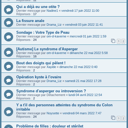
Qui a déjà eu une otite ?
Dernier message par
Nadine1
«
vendredi 17 juin 2022 11:00
Réponses :
17
La fissure anale
Dernier message par
Drama_Liz
«
vendredi 03 juin 2022 11:41
Sondage : Votre Type de Peau
Dernier message par
om-d-kaverne
«
mercredi 01 juin 2022 1:59
Réponses :
24
1
2
[Autisme] Le syndrome d'Asperger
Dernier message par
om-d-kaverne
«
dimanche 22 mai 2022 5:58
Réponses :
16
Bout des doigts qui pèlent !
Dernier message par
Xayide
«
dimanche 22 mai 2022 0:40
Réponses :
2
Opération kyste à l'ovaire
Dernier message par
Drama_Liz
«
samedi 21 mai 2022 17:28
Réponses :
2
Syndrome d'asperger ou introversion ?
Dernier message par
Détachement
«
lundi 04 avril 2022 12:54
Réponses :
2
Y a t'il des personnes atteintes du syndrome du Colon
irritable
Dernier message par
Noysette
«
vendredi 04 mars 2022 7:47
Réponses :
24
1
2
Problème de filles : douleur et stérilet