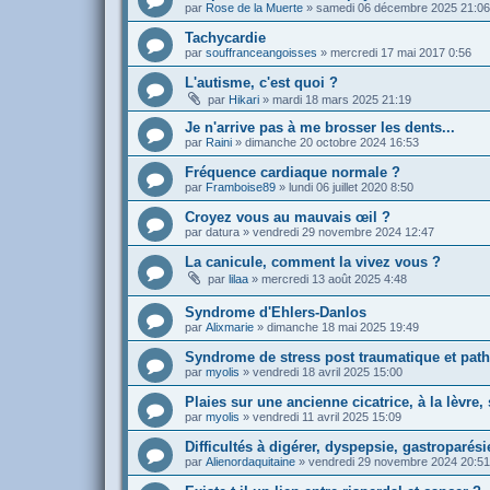
par
Rose de la Muerte
»
samedi 06 décembre 2025 21:06
Tachycardie
par
souffranceangoisses
»
mercredi 17 mai 2017 0:56
L'autisme, c'est quoi ?
par
Hikari
»
mardi 18 mars 2025 21:19
Je n'arrive pas à me brosser les dents...
par
Raini
»
dimanche 20 octobre 2024 16:53
Fréquence cardiaque normale ?
par
Framboise89
»
lundi 06 juillet 2020 8:50
Croyez vous au mauvais œil ?
par
datura
»
vendredi 29 novembre 2024 12:47
La canicule, comment la vivez vous ?
par
lilaa
»
mercredi 13 août 2025 4:48
Syndrome d'Ehlers-Danlos
par
Alixmarie
»
dimanche 18 mai 2025 19:49
Syndrome de stress post traumatique et patho
par
myolis
»
vendredi 18 avril 2025 15:00
Plaies sur une ancienne cicatrice, à la lèvre, s
par
myolis
»
vendredi 11 avril 2025 15:09
Difficultés à digérer, dyspepsie, gastroparésie
par
Alienordaquitaine
»
vendredi 29 novembre 2024 20:51