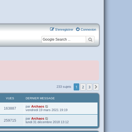
S’enregistrer
Connexion
1
2
3
Suivante
233 sujets
VUES
DERNIER MESSAGE
par
Archaos
163887
vendredi 19 mars 2021 19:19
par
Archaos
259715
lundi 31 décembre 2018 13:12