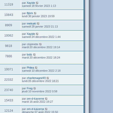
par
Xayide
11319
samedi 18 février 2023 1:13
par
Björk
10843
lundi 30 janvier 2023 19:59
par
meisaki
8909
samedi 28 janvier 2023 21:13
par
Xayide
10062
samedi 24 décembre 2022 1:44
par
clopinette
9818
mardi 20 décembre 2022 19:14
par
lodiz
7866
mardi 20 décembre 2022 18:24
par
Philea
10071
samedi 10 décembre 2022 2:18
par
charlemagne93
22332
lundi 05 décembre 2022 18:21
par
Freg
23740
jeudi 10 novembre 2022 0:58
par
om-d-kaverne
15433
mardi 16 août 2022 19:27
par
om-d-kaverne
12124
dimanche 07 août 2022 15:50