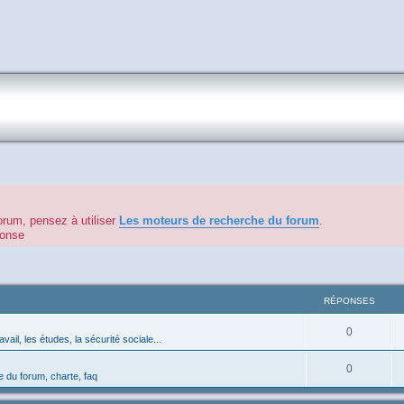
orum, pensez à utiliser
Les moteurs de recherche du forum
.
éponse
RÉPONSES
0
avail, les études, la sécurité sociale...
0
 du forum, charte, faq