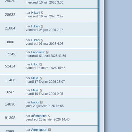
29020
mercredi 10 juin 2026 3:36
par
Hikari
28632
mercredi 10 juin 2026 2:47
par
Hikari
21884
vendredi 05 juin 2026 2:47
par
Hikari
3806
vendredi 01 mai 2026 4:06
par
Langueur
17249
mercredi 01 avril 2026 11:56
par
Cilou
52414
samedi 14 mars 2026 15:43
par
Melis
11408
mardi 17 février 2026 23:07
par
Melis
3247
mardi 10 février 2026 0:05
par
bobbi
14830
jeudi 29 janvier 2026 16:55
par
clémentine
91398
vendredi 23 janvier 2026 14:46
par
Amphigouri
3098