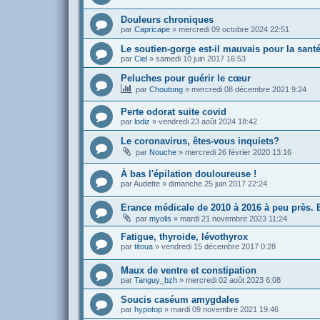
Douleurs chroniques
par
Capricape
»
mercredi 09 octobre 2024 22:51
Le soutien-gorge est-il mauvais pour la sant
par
Ciel
»
samedi 10 juin 2017 16:53
Peluches pour guérir le cœur
par
Choutong
»
mercredi 08 décembre 2021 9:24
Perte odorat suite covid
par
lodiz
»
vendredi 23 août 2024 18:42
Le coronavirus, êtes-vous inquiets?
par
Nouche
»
mercredi 26 février 2020 13:16
À bas l'épilation douloureuse !
par
Audette
»
dimanche 25 juin 2017 22:24
Erance médicale de 2010 à 2016 à peu près. B
par
myolis
»
mardi 21 novembre 2023 11:24
Fatigue, thyroide, lévothyrox
par
titoua
»
vendredi 15 décembre 2017 0:28
Maux de ventre et constipation
par
Tanguy_bzh
»
mercredi 02 août 2023 6:08
Soucis caséum amygdales
par
hypotop
»
mardi 09 novembre 2021 19:46