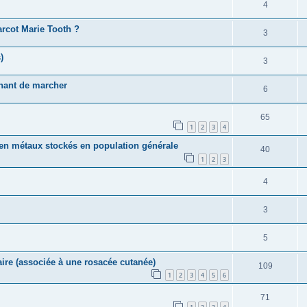
4
arcot Marie Tooth ?
3
)
3
hant de marcher
6
65
1
2
3
4
e en métaux stockés en population générale
40
1
2
3
4
3
5
re (associée à une rosacée cutanée)
109
1
2
3
4
5
6
71