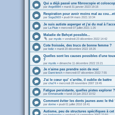
Qui a déjà passé une fibroscopie et coloscop
par
Ange8884
»
mardi 31 janvier 2023 19:16
Respiration pour avoir moins mal au cou...et
par
Soga2603
»
jeudi 04 mars 2021 10:34
Je suis autiste asperger et j'ai du mal à l'acce
par
La Pluie
»
mercredi 07 juillet 2021 1:26
Maladie de Behçet possible...
par
myolis
»
vendredi 23 décembre 2022 14:42
Cote froissée, des trucs de bonne femme ?
par
lodiz
»
mardi 20 décembre 2022 18:26
Quelles sont les causes possibles d'une toux
?
par
myolis
»
dimanche 11 décembre 2022 15:21
Je n'aime pas prendre soin de moi
par
Dami-lench
»
mercredi 07 décembre 2022 7:55
J'ai le cœur qui' s’arrête, il oublie de battre
par
cha74
»
mercredi 28 novembre 2007 19:45
Fatigue persistante, quelles pistes explorer ?
par
Emmanuelle
»
lundi 10 juin 2013 10:52
Comment éviter les dents jaunes avec le thé 
par
dorine
»
jeudi 01 juillet 2010 18:41
Autisme, peu de structures spécifiques à cet
par
barbapapa
»
vendredi 14 septembre 2007 22:50