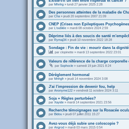
Existe-t-il un lien entre risperdal et cancer ?
par
Mhnhg
»
lundi 27 janvier 2025 2:28
Des personnes atteintes de la maladie de Ch
par
Cha
»
jeudi 20 septembre 2007 21:09
CNEP (Crises non Epileptiques Psychogènes
par
L'oubliée
»
mardi 08 octobre 2024 2:59
Déprime liés à des soucis de santé m'empêc
par
Rymaj34
»
jeudi 10 novembre 2022 18:28
Sondage : Fin de vie : mourir dans la dignité
par
clopinette
»
mardi 13 septembre 2022 23:01
Valeurs de référence de la charge corporell
par
Sophocle
»
samedi 19 juin 2021 8:24
Dérèglement hormonal
par
Mnhgfr
»
jeudi 14 novembre 2024 3:08
J'ai l'impression de devenir fou, help
par
Anonyme122
»
vendredi 11 octobre 2024 3:11
Soja = Règles perturbées?
par
Xayide
»
mardi 14 septembre 2021 23:56
Recherche témoignages sur la Rosacée oculai
par
Bidou
»
jeudi 07 juillet 2011 15:27
Avez-vous déjà subie une coloscopie ?
par
Angrod
»
mardi 03 mars 2015 0:54