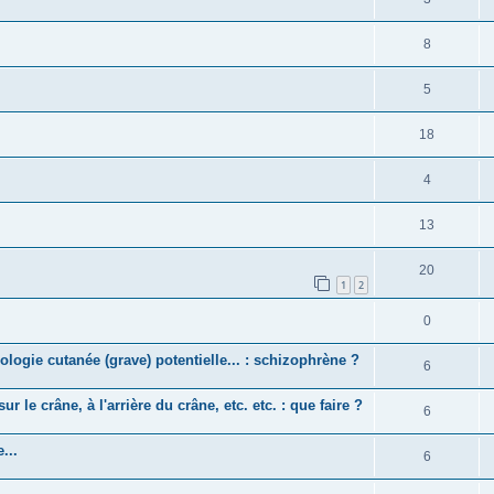
8
5
18
4
13
20
1
2
0
logie cutanée (grave) potentielle... : schizophrène ?
6
ur le crâne, à l'arrière du crâne, etc. etc. : que faire ?
6
...
6