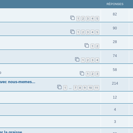
RÉPONSES
82
1
2
3
4
5
90
1
2
3
4
5
28
1
2
74
1
2
3
4
58
9
1
2
3
avec nous-memes...
214
1
7
8
9
10
11
…
12
4
3
r la graisse