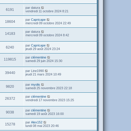
par
datura
6191
vendredi 11 octobre 2024 8:21
par
Capricape
18604
mercredi 09 octobre 2024 22:49
par
datura
14183
mercredi 09 octobre 2024 8:42
par
Capricape
6240
jeudi 29 août 2024 23:24
par
clémentine
119815
samedi 29 juin 2024 15:30
par
Line1990
39440
jeudi 21 mars 2024 10:49
par
myolis
9820
samedi 25 novembre 2023 22:18
par
clémentine
26372
vendredi 17 novembre 2023 15:25
par
clémentine
9038
samedi 19 août 2023 16:00
par
Alex152
15278
lundi 08 mai 2023 20:46