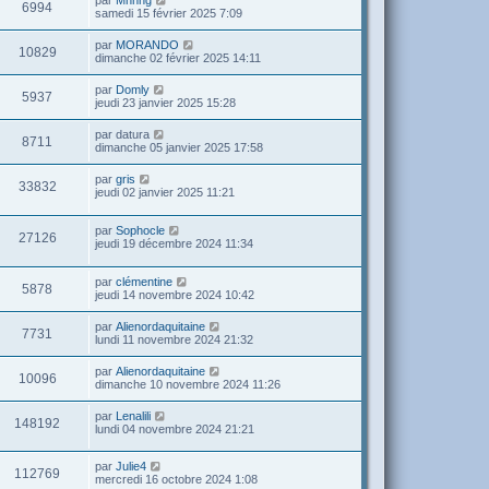
par
Mhnhg
6994
samedi 15 février 2025 7:09
par
MORANDO
10829
dimanche 02 février 2025 14:11
par
Domly
5937
jeudi 23 janvier 2025 15:28
par
datura
8711
dimanche 05 janvier 2025 17:58
par
gris
33832
jeudi 02 janvier 2025 11:21
par
Sophocle
27126
jeudi 19 décembre 2024 11:34
par
clémentine
5878
jeudi 14 novembre 2024 10:42
par
Alienordaquitaine
7731
lundi 11 novembre 2024 21:32
par
Alienordaquitaine
10096
dimanche 10 novembre 2024 11:26
par
Lenalili
148192
lundi 04 novembre 2024 21:21
par
Julie4
112769
mercredi 16 octobre 2024 1:08