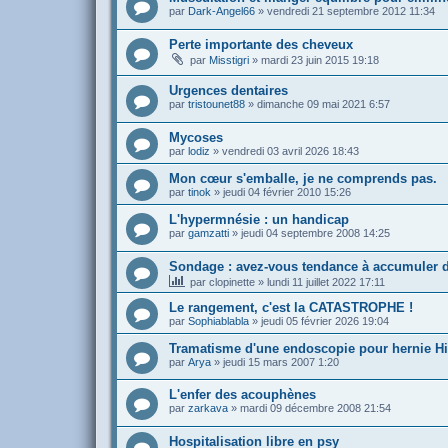
par
Dark-Angel66
»
vendredi 21 septembre 2012 11:34
Perte importante des cheveux
par
Misstigri
»
mardi 23 juin 2015 19:18
Urgences dentaires
par
tristounet88
»
dimanche 09 mai 2021 6:57
Mycoses
par
lodiz
»
vendredi 03 avril 2026 18:43
Mon cœur s'emballe, je ne comprends pas.
par
tinok
»
jeudi 04 février 2010 15:26
L'hypermnésie : un handicap
par
gamzatti
»
jeudi 04 septembre 2008 14:25
Sondage : avez-vous tendance à accumuler de
par
clopinette
»
lundi 11 juillet 2022 17:11
Le rangement, c'est la CATASTROPHE !
par
Sophiablabla
»
jeudi 05 février 2026 19:04
Tramatisme d'une endoscopie pour hernie Hi
par
Arya
»
jeudi 15 mars 2007 1:20
L'enfer des acouphènes
par
zarkava
»
mardi 09 décembre 2008 21:54
Hospitalisation libre en psy