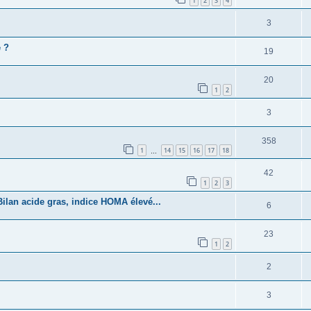
1
2
3
4
3
é ?
19
20
1
2
3
358
1
14
15
16
17
18
…
42
1
2
3
ilan acide gras, indice HOMA élevé...
6
23
1
2
2
3