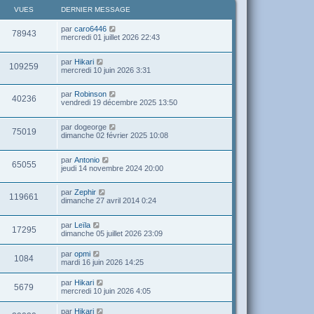
VUES
DERNIER MESSAGE
par
caro6446
78943
mercredi 01 juillet 2026 22:43
par
Hikari
109259
mercredi 10 juin 2026 3:31
par
Robinson
40236
vendredi 19 décembre 2025 13:50
par
dogeorge
75019
dimanche 02 février 2025 10:08
par
Antonio
65055
jeudi 14 novembre 2024 20:00
par
Zephir
119661
dimanche 27 avril 2014 0:24
par
Leïla
17295
dimanche 05 juillet 2026 23:09
par
opmi
1084
mardi 16 juin 2026 14:25
par
Hikari
5679
mercredi 10 juin 2026 4:05
par
Hikari