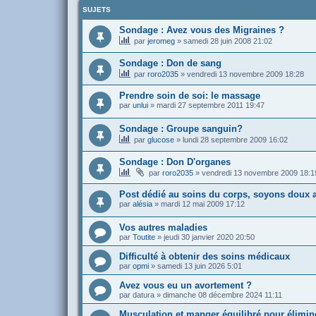
SUJETS
Sondage : Avez vous des Migraines ?
par
jeromeg
»
samedi 28 juin 2008 21:02
Sondage : Don de sang
par
roro2035
»
vendredi 13 novembre 2009 18:28
Prendre soin de soi: le massage
par
unlui
»
mardi 27 septembre 2011 19:47
Sondage : Groupe sanguin?
par
glucose
»
lundi 28 septembre 2009 16:02
Sondage : Don D'organes
par
roro2035
»
vendredi 13 novembre 2009 18:1
Post dédié au soins du corps, soyons doux 
par
alésia
»
mardi 12 mai 2009 17:12
Vos autres maladies
par
Toutite
»
jeudi 30 janvier 2020 20:50
Difficulté à obtenir des soins médicaux
par
opmi
»
samedi 13 juin 2026 5:01
Avez vous eu un avortement ?
par
datura
»
dimanche 08 décembre 2024 11:11
Musculation et manger équilibré pour élimine