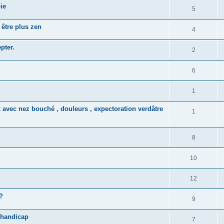
ie
5
 être plus zen
4
pter.
2
6
1
 avec nez bouché , douleurs , expectoration verdâtre
1
8
10
12
?
9
 handicap
7