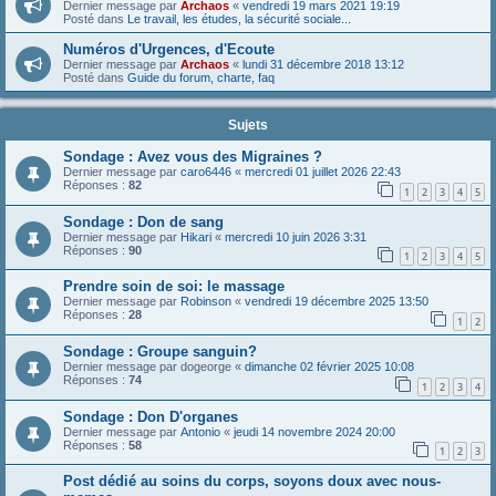
Dernier message par
Archaos
«
vendredi 19 mars 2021 19:19
Posté dans
Le travail, les études, la sécurité sociale...
Numéros d'Urgences, d'Ecoute
Dernier message par
Archaos
«
lundi 31 décembre 2018 13:12
Posté dans
Guide du forum, charte, faq
Sujets
Sondage : Avez vous des Migraines ?
Dernier message par
caro6446
«
mercredi 01 juillet 2026 22:43
Réponses :
82
1
2
3
4
5
Sondage : Don de sang
Dernier message par
Hikari
«
mercredi 10 juin 2026 3:31
Réponses :
90
1
2
3
4
5
Prendre soin de soi: le massage
Dernier message par
Robinson
«
vendredi 19 décembre 2025 13:50
Réponses :
28
1
2
Sondage : Groupe sanguin?
Dernier message par
dogeorge
«
dimanche 02 février 2025 10:08
Réponses :
74
1
2
3
4
Sondage : Don D'organes
Dernier message par
Antonio
«
jeudi 14 novembre 2024 20:00
Réponses :
58
1
2
3
Post dédié au soins du corps, soyons doux avec nous-