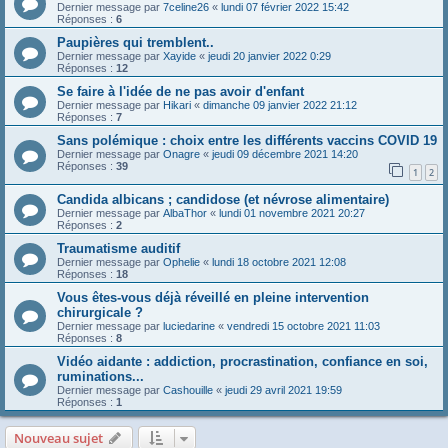
Dernier message par
7celine26
«
lundi 07 février 2022 15:42
Réponses :
6
Paupières qui tremblent..
Dernier message par
Xayide
«
jeudi 20 janvier 2022 0:29
Réponses :
12
Se faire à l'idée de ne pas avoir d'enfant
Dernier message par
Hikari
«
dimanche 09 janvier 2022 21:12
Réponses :
7
Sans polémique : choix entre les différents vaccins COVID 19
Dernier message par
Onagre
«
jeudi 09 décembre 2021 14:20
Réponses :
39
1
2
Candida albicans ; candidose (et névrose alimentaire)
Dernier message par
AlbaThor
«
lundi 01 novembre 2021 20:27
Réponses :
2
Traumatisme auditif
Dernier message par
Ophelie
«
lundi 18 octobre 2021 12:08
Réponses :
18
Vous êtes-vous déjà réveillé en pleine intervention
chirurgicale ?
Dernier message par
luciedarine
«
vendredi 15 octobre 2021 11:03
Réponses :
8
Vidéo aidante : addiction, procrastination, confiance en soi,
ruminations...
Dernier message par
Cashouille
«
jeudi 29 avril 2021 19:59
Réponses :
1
Nouveau sujet