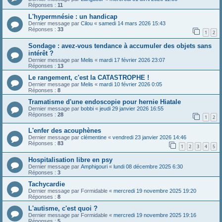
Réponses :
11
L'hypermnésie : un handicap
Dernier message par
Cilou
«
samedi 14 mars 2026 15:43
Réponses :
33
1
2
Sondage : avez-vous tendance à accumuler des objets sans
intérêt ?
Dernier message par
Melis
«
mardi 17 février 2026 23:07
Réponses :
13
Le rangement, c'est la CATASTROPHE !
Dernier message par
Melis
«
mardi 10 février 2026 0:05
Réponses :
8
Tramatisme d'une endoscopie pour hernie Hiatale
Dernier message par
bobbi
«
jeudi 29 janvier 2026 16:55
Réponses :
28
1
2
L'enfer des acouphènes
Dernier message par
clémentine
«
vendredi 23 janvier 2026 14:46
Réponses :
83
1
2
3
4
5
Hospitalisation libre en psy
Dernier message par
Amphigouri
«
lundi 08 décembre 2025 6:30
Réponses :
3
Tachycardie
Dernier message par
Formidable
«
mercredi 19 novembre 2025 19:20
Réponses :
8
L'autisme, c'est quoi ?
Dernier message par
Formidable
«
mercredi 19 novembre 2025 19:16
Réponses :
5