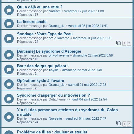
Qui a déjà eu une otite ?
Dernier message par
Nadine1
«
vendredi 17 juin 2022 11:00
Réponses :
17
La fissure anale
Dernier message par
Drama_Liz
«
vendredi 03 juin 2022 11:41
Sondage : Votre Type de Peau
Dernier message par
om-d-kaverne
«
mercredi 01 juin 2022 1:59
Réponses :
24
1
2
[Autisme] Le syndrome d'Asperger
Dernier message par
om-d-kaverne
«
dimanche 22 mai 2022 5:58
Réponses :
16
Bout des doigts qui pèlent !
Dernier message par
Xayide
«
dimanche 22 mai 2022 0:40
Réponses :
2
Opération kyste à l'ovaire
Dernier message par
Drama_Liz
«
samedi 21 mai 2022 17:28
Réponses :
2
Syndrome d'asperger ou introversion ?
Dernier message par
Détachement
«
lundi 04 avril 2022 12:54
Réponses :
2
Y a t'il des personnes atteintes du syndrome du Colon
irritable
Dernier message par
Noysette
«
vendredi 04 mars 2022 7:47
Réponses :
24
1
2
Problème de filles : douleur et stérilet