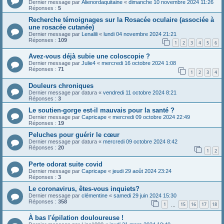
Dernier message par
Alienordaquitaine
«
dimanche 10 novembre 2024 11:26
Réponses :
5
Recherche témoignages sur la Rosacée oculaire (associée à
une rosacée cutanée)
Dernier message par
Lenalili
«
lundi 04 novembre 2024 21:21
Réponses :
109
1
2
3
4
5
6
Avez-vous déjà subie une coloscopie ?
Dernier message par
Julie4
«
mercredi 16 octobre 2024 1:08
Réponses :
71
1
2
3
4
Douleurs chroniques
Dernier message par
datura
«
vendredi 11 octobre 2024 8:21
Réponses :
3
Le soutien-gorge est-il mauvais pour la santé ?
Dernier message par
Capricape
«
mercredi 09 octobre 2024 22:49
Réponses :
19
Peluches pour guérir le cœur
Dernier message par
datura
«
mercredi 09 octobre 2024 8:42
Réponses :
20
1
2
Perte odorat suite covid
Dernier message par
Capricape
«
jeudi 29 août 2024 23:24
Réponses :
3
Le coronavirus, êtes-vous inquiets?
Dernier message par
clémentine
«
samedi 29 juin 2024 15:30
Réponses :
358
1
15
16
17
18
…
À bas l'épilation douloureuse !