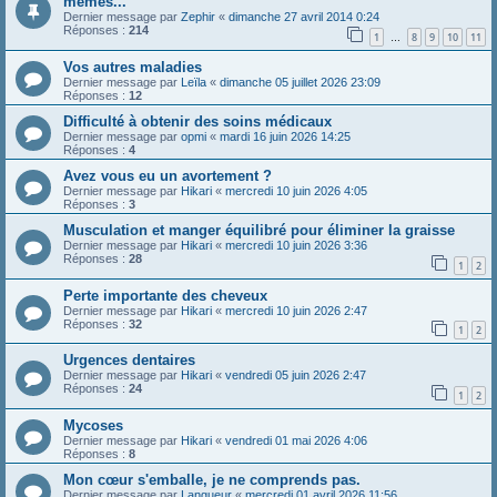
memes...
Dernier message par
Zephir
«
dimanche 27 avril 2014 0:24
Réponses :
214
1
8
9
10
11
…
Vos autres maladies
Dernier message par
Leïla
«
dimanche 05 juillet 2026 23:09
Réponses :
12
Difficulté à obtenir des soins médicaux
Dernier message par
opmi
«
mardi 16 juin 2026 14:25
Réponses :
4
Avez vous eu un avortement ?
Dernier message par
Hikari
«
mercredi 10 juin 2026 4:05
Réponses :
3
Musculation et manger équilibré pour éliminer la graisse
Dernier message par
Hikari
«
mercredi 10 juin 2026 3:36
Réponses :
28
1
2
Perte importante des cheveux
Dernier message par
Hikari
«
mercredi 10 juin 2026 2:47
Réponses :
32
1
2
Urgences dentaires
Dernier message par
Hikari
«
vendredi 05 juin 2026 2:47
Réponses :
24
1
2
Mycoses
Dernier message par
Hikari
«
vendredi 01 mai 2026 4:06
Réponses :
8
Mon cœur s'emballe, je ne comprends pas.
Dernier message par
Langueur
«
mercredi 01 avril 2026 11:56