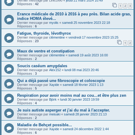
Dernier message par
Line1990
«
jeudi 21 mars 2024 10:49
Réponses :
42
1
2
3
Erance médicale de 2010 à 2016 à peu près. Bilan acide gras,
indice HOMA élevé...
Dernier message par
myolis
«
samedi 25 novembre 2023 22:18
Réponses :
6
Fatigue, thyroide, lévothyrox
Dernier message par
clémentine
«
vendredi 17 novembre 2023 15:25
Réponses :
23
1
2
Maux de ventre et constipation
Dernier message par
clémentine
«
samedi 19 août 2023 16:00
Réponses :
2
Soucis caséum amygdales
Dernier message par
Alex152
«
lundi 08 mai 2023 20:46
Réponses :
3
Qui a déjà passé une fibroscopie et coloscopie
Dernier message par
Xayide
«
samedi 18 février 2023 1:13
Réponses :
5
Respiration pour avoir moins mal au cou...et être plus zen
Dernier message par
Björk
«
lundi 30 janvier 2023 19:59
Réponses :
4
Je suis autiste asperger et j'ai du mal à l'accepter.
Dernier message par
meisaki
«
samedi 28 janvier 2023 21:13
Réponses :
2
Maladie de Behçet possible...
Dernier message par
Xayide
«
samedi 24 décembre 2022 1:44
Réponses :
6