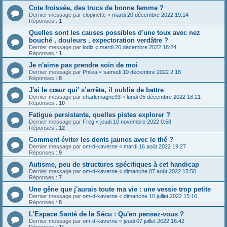
Cote froissée, des trucs de bonne femme ?
Dernier message par
clopinette
«
mardi 20 décembre 2022 19:14
Réponses :
1
Quelles sont les causes possibles d'une toux avec nez
bouché , douleurs , expectoration verdâtre ?
Dernier message par
lodiz
«
mardi 20 décembre 2022 18:24
Réponses :
1
Je n'aime pas prendre soin de moi
Dernier message par
Philea
«
samedi 10 décembre 2022 2:18
Réponses :
8
J'ai le cœur qui' s’arrête, il oublie de battre
Dernier message par
charlemagne93
«
lundi 05 décembre 2022 18:21
Réponses :
10
Fatigue persistante, quelles pistes explorer ?
Dernier message par
Freg
«
jeudi 10 novembre 2022 0:58
Réponses :
12
Comment éviter les dents jaunes avec le thé ?
Dernier message par
om-d-kaverne
«
mardi 16 août 2022 19:27
Réponses :
9
Autisme, peu de structures spécifiques à cet handicap
Dernier message par
om-d-kaverne
«
dimanche 07 août 2022 15:50
Réponses :
7
Une gêne que j'aurais toute ma vie : une vessie trop petite
Dernier message par
om-d-kaverne
«
dimanche 10 juillet 2022 15:16
Réponses :
8
L'Espace Santé de la Sécu : Qu'en pensez-vous ?
Dernier message par
om-d-kaverne
«
jeudi 07 juillet 2022 16:42
Réponses :
11