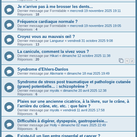
Je n'arrive pas à me brosser les dents...
Dernier message par
Formidable
«
mercredi 19 novembre 2025 19:11
Réponses :
18
Fréquence cardiaque normale ?
Dernier message par
Formidable
«
mercredi 19 novembre 2025 19:05
Réponses :
4
Croyez vous au mauvais œil ?
Dernier message par
Langueur
«
vendredi 31 octobre 2025 9:08
Réponses :
13
La canicule, comment la vivez vous ?
Dernier message par
Hikari
«
dimanche 12 octobre 2025 11:38
Réponses :
20
1
2
Syndrome d'Ehlers-Danlos
Dernier message par
Alixmarie
«
dimanche 18 mai 2025 19:49
Syndrome de stress post traumatique et pathologie cutanée
(grave) potentielle... : schizophrène ?
Dernier message par
myolis
«
dimanche 20 avril 2025 12:38
Réponses :
6
Plaies sur une ancienne cicatrice, à la lèvre, sur le crâne, à
l'arrière du crâne, etc. etc. : que faire ?
Dernier message par
myolis
«
vendredi 11 avril 2025 17:58
Réponses :
6
Difficultés à digérer, dyspepsie, gastroparésie...
Dernier message par
Holly
«
dimanche 02 mars 2025 22:49
Réponses :
6
Existe-t-il un lien entre risperdal et cancer ?