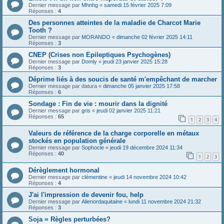
Dernier message par
Mhnhg
«
samedi 15 février 2025 7:09
Réponses :
4
Des personnes atteintes de la maladie de Charcot Marie
Tooth ?
Dernier message par
MORANDO
«
dimanche 02 février 2025 14:11
Réponses :
3
CNEP (Crises non Epileptiques Psychogènes)
Dernier message par
Domly
«
jeudi 23 janvier 2025 15:28
Réponses :
3
Déprime liés à des soucis de santé m'empêchant de marcher
Dernier message par
datura
«
dimanche 05 janvier 2025 17:58
Réponses :
6
Sondage : Fin de vie : mourir dans la dignité
Dernier message par
gris
«
jeudi 02 janvier 2025 11:21
Réponses :
65
1
2
3
4
Valeurs de référence de la charge corporelle en métaux
stockés en population générale
Dernier message par
Sophocle
«
jeudi 19 décembre 2024 11:34
Réponses :
40
1
2
3
Dérèglement hormonal
Dernier message par
clémentine
«
jeudi 14 novembre 2024 10:42
Réponses :
4
J'ai l'impression de devenir fou, help
Dernier message par
Alienordaquitaine
«
lundi 11 novembre 2024 21:32
Réponses :
3
Soja = Règles perturbées?