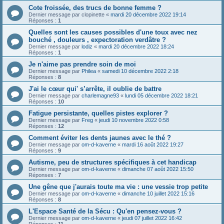
Cote froissée, des trucs de bonne femme ?
Dernier message par
clopinette
«
mardi 20 décembre 2022 19:14
Réponses :
1
Quelles sont les causes possibles d'une toux avec nez
bouché , douleurs , expectoration verdâtre ?
Dernier message par
lodiz
«
mardi 20 décembre 2022 18:24
Réponses :
1
Je n'aime pas prendre soin de moi
Dernier message par
Philea
«
samedi 10 décembre 2022 2:18
Réponses :
8
J'ai le cœur qui' s’arrête, il oublie de battre
Dernier message par
charlemagne93
«
lundi 05 décembre 2022 18:21
Réponses :
10
Fatigue persistante, quelles pistes explorer ?
Dernier message par
Freg
«
jeudi 10 novembre 2022 0:58
Réponses :
12
Comment éviter les dents jaunes avec le thé ?
Dernier message par
om-d-kaverne
«
mardi 16 août 2022 19:27
Réponses :
9
Autisme, peu de structures spécifiques à cet handicap
Dernier message par
om-d-kaverne
«
dimanche 07 août 2022 15:50
Réponses :
7
Une gêne que j'aurais toute ma vie : une vessie trop petite
Dernier message par
om-d-kaverne
«
dimanche 10 juillet 2022 15:16
Réponses :
8
L'Espace Santé de la Sécu : Qu'en pensez-vous ?
Dernier message par
om-d-kaverne
«
jeudi 07 juillet 2022 16:42
Réponses :
11