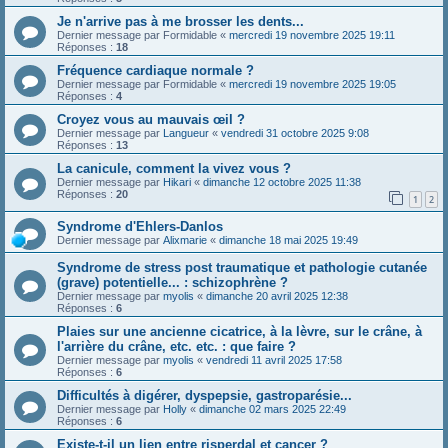
Je n'arrive pas à me brosser les dents...
Dernier message par
Formidable
«
mercredi 19 novembre 2025 19:11
Réponses :
18
Fréquence cardiaque normale ?
Dernier message par
Formidable
«
mercredi 19 novembre 2025 19:05
Réponses :
4
Croyez vous au mauvais œil ?
Dernier message par
Langueur
«
vendredi 31 octobre 2025 9:08
Réponses :
13
La canicule, comment la vivez vous ?
Dernier message par
Hikari
«
dimanche 12 octobre 2025 11:38
Réponses :
20
1
2
Syndrome d'Ehlers-Danlos
Dernier message par
Alixmarie
«
dimanche 18 mai 2025 19:49
Syndrome de stress post traumatique et pathologie cutanée
(grave) potentielle... : schizophrène ?
Dernier message par
myolis
«
dimanche 20 avril 2025 12:38
Réponses :
6
Plaies sur une ancienne cicatrice, à la lèvre, sur le crâne, à
l'arrière du crâne, etc. etc. : que faire ?
Dernier message par
myolis
«
vendredi 11 avril 2025 17:58
Réponses :
6
Difficultés à digérer, dyspepsie, gastroparésie...
Dernier message par
Holly
«
dimanche 02 mars 2025 22:49
Réponses :
6
Existe-t-il un lien entre risperdal et cancer ?