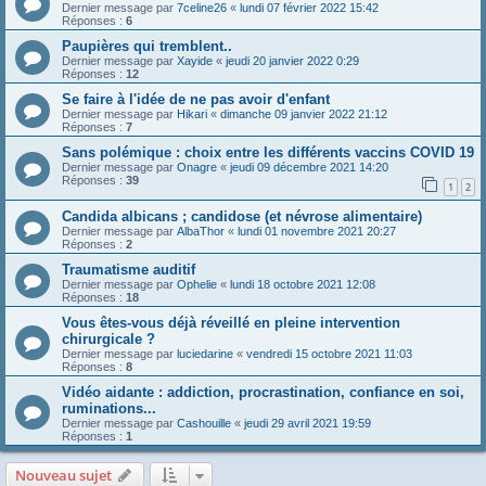
Dernier message par
7celine26
«
lundi 07 février 2022 15:42
Réponses :
6
Paupières qui tremblent..
Dernier message par
Xayide
«
jeudi 20 janvier 2022 0:29
Réponses :
12
Se faire à l'idée de ne pas avoir d'enfant
Dernier message par
Hikari
«
dimanche 09 janvier 2022 21:12
Réponses :
7
Sans polémique : choix entre les différents vaccins COVID 19
Dernier message par
Onagre
«
jeudi 09 décembre 2021 14:20
Réponses :
39
1
2
Candida albicans ; candidose (et névrose alimentaire)
Dernier message par
AlbaThor
«
lundi 01 novembre 2021 20:27
Réponses :
2
Traumatisme auditif
Dernier message par
Ophelie
«
lundi 18 octobre 2021 12:08
Réponses :
18
Vous êtes-vous déjà réveillé en pleine intervention
chirurgicale ?
Dernier message par
luciedarine
«
vendredi 15 octobre 2021 11:03
Réponses :
8
Vidéo aidante : addiction, procrastination, confiance en soi,
ruminations...
Dernier message par
Cashouille
«
jeudi 29 avril 2021 19:59
Réponses :
1
Nouveau sujet