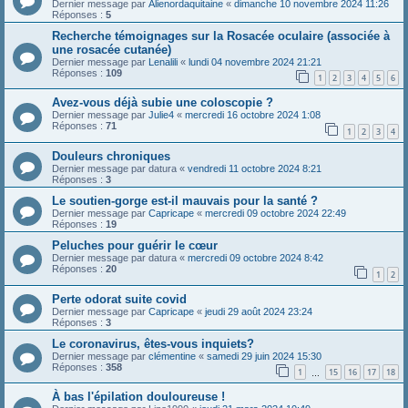
Dernier message par
Alienordaquitaine
«
dimanche 10 novembre 2024 11:26
Réponses :
5
Recherche témoignages sur la Rosacée oculaire (associée à
une rosacée cutanée)
Dernier message par
Lenalili
«
lundi 04 novembre 2024 21:21
Réponses :
109
1
2
3
4
5
6
Avez-vous déjà subie une coloscopie ?
Dernier message par
Julie4
«
mercredi 16 octobre 2024 1:08
Réponses :
71
1
2
3
4
Douleurs chroniques
Dernier message par
datura
«
vendredi 11 octobre 2024 8:21
Réponses :
3
Le soutien-gorge est-il mauvais pour la santé ?
Dernier message par
Capricape
«
mercredi 09 octobre 2024 22:49
Réponses :
19
Peluches pour guérir le cœur
Dernier message par
datura
«
mercredi 09 octobre 2024 8:42
Réponses :
20
1
2
Perte odorat suite covid
Dernier message par
Capricape
«
jeudi 29 août 2024 23:24
Réponses :
3
Le coronavirus, êtes-vous inquiets?
Dernier message par
clémentine
«
samedi 29 juin 2024 15:30
Réponses :
358
1
15
16
17
18
…
À bas l'épilation douloureuse !