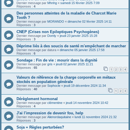
Dernier message par
Mhnhg
«
samedi 15 février 2025 7:09
Réponses :
4
Des personnes atteintes de la maladie de Charcot Marie
Tooth ?
Dernier message par
MORANDO
«
dimanche 02 février 2025 14:11
Réponses :
3
CNEP (Crises non Epileptiques Psychogènes)
Dernier message par
Domly
«
jeudi 23 janvier 2025 15:28
Réponses :
3
Déprime liés à des soucis de santé m'empêchant de marcher
Dernier message par
datura
«
dimanche 05 janvier 2025 17:58
Réponses :
6
Sondage : Fin de vie : mourir dans la dignité
Dernier message par
gris
«
jeudi 02 janvier 2025 11:21
Réponses :
65
1
2
3
4
Valeurs de référence de la charge corporelle en métaux
stockés en population générale
Dernier message par
Sophocle
«
jeudi 19 décembre 2024 11:34
Réponses :
40
1
2
3
Dérèglement hormonal
Dernier message par
clémentine
«
jeudi 14 novembre 2024 10:42
Réponses :
4
J'ai l'impression de devenir fou, help
Dernier message par
Alienordaquitaine
«
lundi 11 novembre 2024 21:32
Réponses :
3
Soja = Règles perturbées?