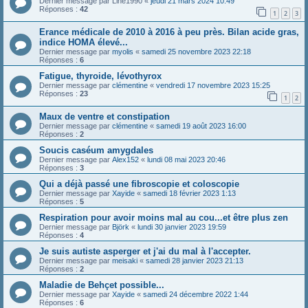
Dernier message par
Line1990
«
jeudi 21 mars 2024 10:49
Réponses :
42
1
2
3
Erance médicale de 2010 à 2016 à peu près. Bilan acide gras,
indice HOMA élevé...
Dernier message par
myolis
«
samedi 25 novembre 2023 22:18
Réponses :
6
Fatigue, thyroide, lévothyrox
Dernier message par
clémentine
«
vendredi 17 novembre 2023 15:25
Réponses :
23
1
2
Maux de ventre et constipation
Dernier message par
clémentine
«
samedi 19 août 2023 16:00
Réponses :
2
Soucis caséum amygdales
Dernier message par
Alex152
«
lundi 08 mai 2023 20:46
Réponses :
3
Qui a déjà passé une fibroscopie et coloscopie
Dernier message par
Xayide
«
samedi 18 février 2023 1:13
Réponses :
5
Respiration pour avoir moins mal au cou...et être plus zen
Dernier message par
Björk
«
lundi 30 janvier 2023 19:59
Réponses :
4
Je suis autiste asperger et j'ai du mal à l'accepter.
Dernier message par
meisaki
«
samedi 28 janvier 2023 21:13
Réponses :
2
Maladie de Behçet possible...
Dernier message par
Xayide
«
samedi 24 décembre 2022 1:44
Réponses :
6