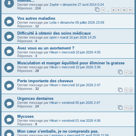
memes...
Dernier message par
Zephir
«
dimanche 27 avril 2014 0:24
Réponses :
214
1
8
9
10
11
…
Vos autres maladies
Dernier message par
Leïla
«
dimanche 05 juillet 2026 23:09
Réponses :
12
Difficulté à obtenir des soins médicaux
Dernier message par
opmi
«
mardi 16 juin 2026 14:25
Réponses :
4
Avez vous eu un avortement ?
Dernier message par
Hikari
«
mercredi 10 juin 2026 4:05
Réponses :
3
Musculation et manger équilibré pour éliminer la graisse
Dernier message par
Hikari
«
mercredi 10 juin 2026 3:36
Réponses :
28
1
2
Perte importante des cheveux
Dernier message par
Hikari
«
mercredi 10 juin 2026 2:47
Réponses :
32
1
2
Urgences dentaires
Dernier message par
Hikari
«
vendredi 05 juin 2026 2:47
Réponses :
24
1
2
Mycoses
Dernier message par
Hikari
«
vendredi 01 mai 2026 4:06
Réponses :
8
Mon cœur s'emballe, je ne comprends pas.
Dernier message par
Langueur
«
mercredi 01 avril 2026 11:56