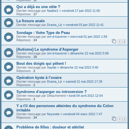
Qui a déjà eu une otite ?
Dernier message par
Nadine1
«
vendredi 17 juin 2022 11:00
Réponses :
17
La fissure anale
Dernier message par
Drama_Liz
«
vendredi 03 juin 2022 11:41
Sondage : Votre Type de Peau
Dernier message par
om-d-kaverne
«
mercredi 01 juin 2022 1:59
Réponses :
24
1
2
[Autisme] Le syndrome d'Asperger
Dernier message par
om-d-kaverne
«
dimanche 22 mai 2022 5:58
Réponses :
16
Bout des doigts qui pèlent !
Dernier message par
Xayide
«
dimanche 22 mai 2022 0:40
Réponses :
2
Opération kyste à l'ovaire
Dernier message par
Drama_Liz
«
samedi 21 mai 2022 17:28
Réponses :
2
Syndrome d'asperger ou introversion ?
Dernier message par
Détachement
«
lundi 04 avril 2022 12:54
Réponses :
2
Y a t'il des personnes atteintes du syndrome du Colon
irritable
Dernier message par
Noysette
«
vendredi 04 mars 2022 7:47
Réponses :
24
1
2
Problème de filles : douleur et stérilet