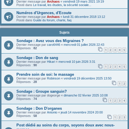
Dernier message par
Archaos
«
vendredi 19 mars 2021 19:19
Posté dans
Le travail, les études, la sécurité sociale...
Numéros d'Urgences, d'Ecoute
Dernier message par
Archaos
«
lundi 31 décembre 2018 13:12
Posté dans
Guide du forum, charte, faq
Sujets
Sondage : Avez vous des Migraines ?
Dernier message par
caro6446
«
mercredi 01 juillet 2026 22:43
Réponses :
82
1
2
3
4
5
Sondage : Don de sang
Dernier message par
Hikari
«
mercredi 10 juin 2026 3:31
Réponses :
90
1
2
3
4
5
Prendre soin de soi: le massage
Dernier message par
Robinson
«
vendredi 19 décembre 2025 13:50
Réponses :
28
1
2
Sondage : Groupe sanguin?
Dernier message par
dogeorge
«
dimanche 02 février 2025 10:08
Réponses :
74
1
2
3
4
Sondage : Don D'organes
Dernier message par
Antonio
«
jeudi 14 novembre 2024 20:00
Réponses :
58
1
2
3
Post dédié au soins du corps, soyons doux avec nous-