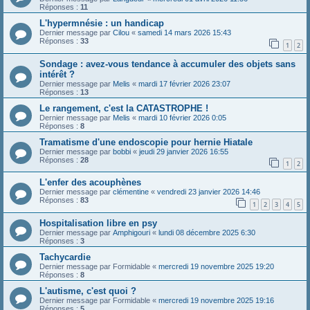
Réponses :
11
L'hypermnésie : un handicap
Dernier message par
Cilou
«
samedi 14 mars 2026 15:43
Réponses :
33
1
2
Sondage : avez-vous tendance à accumuler des objets sans
intérêt ?
Dernier message par
Melis
«
mardi 17 février 2026 23:07
Réponses :
13
Le rangement, c'est la CATASTROPHE !
Dernier message par
Melis
«
mardi 10 février 2026 0:05
Réponses :
8
Tramatisme d'une endoscopie pour hernie Hiatale
Dernier message par
bobbi
«
jeudi 29 janvier 2026 16:55
Réponses :
28
1
2
L'enfer des acouphènes
Dernier message par
clémentine
«
vendredi 23 janvier 2026 14:46
Réponses :
83
1
2
3
4
5
Hospitalisation libre en psy
Dernier message par
Amphigouri
«
lundi 08 décembre 2025 6:30
Réponses :
3
Tachycardie
Dernier message par
Formidable
«
mercredi 19 novembre 2025 19:20
Réponses :
8
L'autisme, c'est quoi ?
Dernier message par
Formidable
«
mercredi 19 novembre 2025 19:16
Réponses :
5