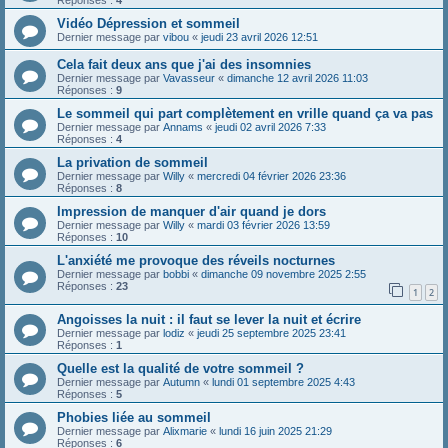
Réponses :
4
Vidéo Dépression et sommeil
Dernier message par
vibou
«
jeudi 23 avril 2026 12:51
Cela fait deux ans que j'ai des insomnies
Dernier message par
Vavasseur
«
dimanche 12 avril 2026 11:03
Réponses :
9
Le sommeil qui part complètement en vrille quand ça va pas
Dernier message par
Annams
«
jeudi 02 avril 2026 7:33
Réponses :
4
La privation de sommeil
Dernier message par
Willy
«
mercredi 04 février 2026 23:36
Réponses :
8
Impression de manquer d'air quand je dors
Dernier message par
Willy
«
mardi 03 février 2026 13:59
Réponses :
10
L'anxiété me provoque des réveils nocturnes
Dernier message par
bobbi
«
dimanche 09 novembre 2025 2:55
Réponses :
23
1
2
Angoisses la nuit : il faut se lever la nuit et écrire
Dernier message par
lodiz
«
jeudi 25 septembre 2025 23:41
Réponses :
1
Quelle est la qualité de votre sommeil ?
Dernier message par
Autumn
«
lundi 01 septembre 2025 4:43
Réponses :
5
Phobies liée au sommeil
Dernier message par
Alixmarie
«
lundi 16 juin 2025 21:29
Réponses :
6