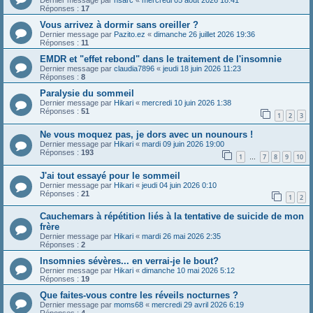
Dernier message par
hsarc
«
mercredi 05 août 2026 18:41
Réponses :
17
Vous arrivez à dormir sans oreiller ?
Dernier message par
Pazito.ez
«
dimanche 26 juillet 2026 19:36
Réponses :
11
EMDR et "effet rebond" dans le traitement de l'insomnie
Dernier message par
claudia7896
«
jeudi 18 juin 2026 11:23
Réponses :
8
Paralysie du sommeil
Dernier message par
Hikari
«
mercredi 10 juin 2026 1:38
Réponses :
51
1
2
3
Ne vous moquez pas, je dors avec un nounours !
Dernier message par
Hikari
«
mardi 09 juin 2026 19:00
Réponses :
193
1
7
8
9
10
…
J'ai tout essayé pour le sommeil
Dernier message par
Hikari
«
jeudi 04 juin 2026 0:10
Réponses :
21
1
2
Cauchemars à répétition liés à la tentative de suicide de mon
frère
Dernier message par
Hikari
«
mardi 26 mai 2026 2:35
Réponses :
2
Insomnies sévères... en verrai-je le bout?
Dernier message par
Hikari
«
dimanche 10 mai 2026 5:12
Réponses :
19
Que faites-vous contre les réveils nocturnes ?
Dernier message par
moms68
«
mercredi 29 avril 2026 6:19