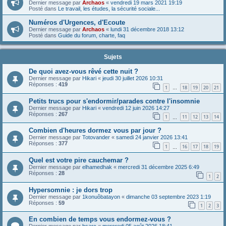
Dernier message par
Archaos
«
vendredi 19 mars 2021 19:19
Posté dans
Le travail, les études, la sécurité sociale...
Numéros d'Urgences, d'Ecoute
Dernier message par
Archaos
«
lundi 31 décembre 2018 13:12
Posté dans
Guide du forum, charte, faq
Sujets
De quoi avez-vous rêvé cette nuit ?
Dernier message par
Hikari
«
jeudi 30 juillet 2026 10:31
Réponses :
419
1
18
19
20
21
…
Petits trucs pour s'endormir/parades contre l'insomnie
Dernier message par
Hikari
«
vendredi 12 juin 2026 14:27
Réponses :
267
1
11
12
13
14
…
Combien d'heures dormez vous par jour ?
Dernier message par
Totovander
«
samedi 24 janvier 2026 13:41
Réponses :
377
1
16
17
18
19
…
Quel est votre pire cauchemar ?
Dernier message par
elhamedhak
«
mercredi 31 décembre 2025 6:49
Réponses :
28
1
2
Hypersomnie : je dors trop
Dernier message par
1konuôbatayon
«
dimanche 03 septembre 2023 1:19
Réponses :
59
1
2
3
En combien de temps vous endormez-vous ?