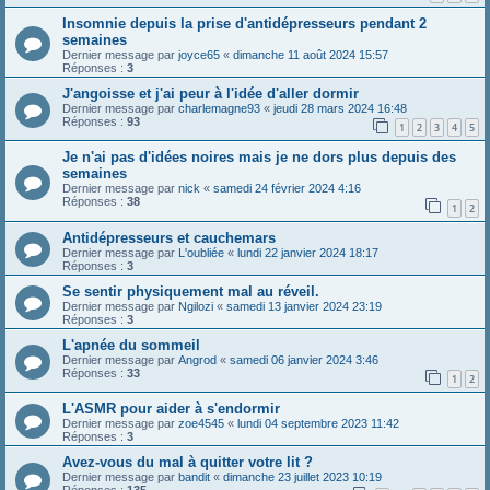
Insomnie depuis la prise d'antidépresseurs pendant 2
semaines
Dernier message par
joyce65
«
dimanche 11 août 2024 15:57
Réponses :
3
J'angoisse et j'ai peur à l'idée d'aller dormir
Dernier message par
charlemagne93
«
jeudi 28 mars 2024 16:48
Réponses :
93
1
2
3
4
5
Je n'ai pas d'idées noires mais je ne dors plus depuis des
semaines
Dernier message par
nick
«
samedi 24 février 2024 4:16
Réponses :
38
1
2
Antidépresseurs et cauchemars
Dernier message par
L'oubliée
«
lundi 22 janvier 2024 18:17
Réponses :
3
Se sentir physiquement mal au réveil.
Dernier message par
Ngilozi
«
samedi 13 janvier 2024 23:19
Réponses :
3
L'apnée du sommeil
Dernier message par
Angrod
«
samedi 06 janvier 2024 3:46
Réponses :
33
1
2
L'ASMR pour aider à s'endormir
Dernier message par
zoe4545
«
lundi 04 septembre 2023 11:42
Réponses :
3
Avez-vous du mal à quitter votre lit ?
Dernier message par
bandit
«
dimanche 23 juillet 2023 10:19