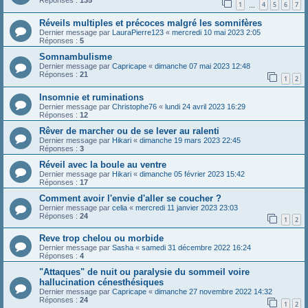
Réponses :
135
1
4
5
6
7
…
Réveils multiples et précoces malgré les somnifères
Dernier message par
LauraPierre123
«
mercredi 10 mai 2023 2:05
Réponses :
5
Somnambulisme
Dernier message par
Capricape
«
dimanche 07 mai 2023 12:48
Réponses :
21
1
2
Insomnie et ruminations
Dernier message par
Christophe76
«
lundi 24 avril 2023 16:29
Réponses :
12
Rêver de marcher ou de se lever au ralenti
Dernier message par
Hikari
«
dimanche 19 mars 2023 22:45
Réponses :
3
Réveil avec la boule au ventre
Dernier message par
Hikari
«
dimanche 05 février 2023 15:42
Réponses :
17
Comment avoir l'envie d'aller se coucher ?
Dernier message par
celia
«
mercredi 11 janvier 2023 23:03
Réponses :
24
1
2
Reve trop chelou ou morbide
Dernier message par
Sasha
«
samedi 31 décembre 2022 16:24
Réponses :
4
"Attaques" de nuit ou paralysie du sommeil voire
hallucination cénesthésiques
Dernier message par
Capricape
«
dimanche 27 novembre 2022 14:32
Réponses :
24
1
2