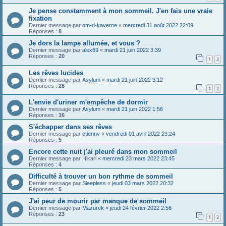
Je pense constamment à mon sommeil. J'en fais une vraie
fixation
Dernier message par
om-d-kaverne
«
mercredi 31 août 2022 22:09
Réponses :
8
Je dors la lampe allumée, et vous ?
Dernier message par
alex69
«
mardi 21 juin 2022 3:39
Réponses :
20
1
2
Les rêves lucides
Dernier message par
Asylum
«
mardi 21 juin 2022 3:12
Réponses :
28
1
2
L'envie d'uriner m'empêche de dormir
Dernier message par
Asylum
«
mardi 21 juin 2022 1:56
Réponses :
16
S'échapper dans ses rêves
Dernier message par
etiennv
«
vendredi 01 avril 2022 23:24
Réponses :
5
Encore cette nuit j'ai pleuré dans mon sommeil
Dernier message par
Hikari
«
mercredi 23 mars 2022 23:45
Réponses :
4
Difficulté à trouver un bon rythme de sommeil
Dernier message par
Sleepless
«
jeudi 03 mars 2022 20:32
Réponses :
5
J'ai peur de mourir par manque de sommeil
Dernier message par
Mazurek
«
jeudi 24 février 2022 2:56
Réponses :
23
1
2