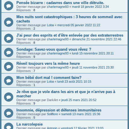
Pensée bizarre : cadavres dans une ville détruite.
Dernier message par
charlemagne93
«
mardi 18 janvier 2022 3:34
Réponses :
8
Mes nuits sont catastrophiques : 3 heures de sommeil avec
cachets
Dernier message par
Loba
«
mercredi 05 janvier 2022 11:22
Réponses :
2
J'ai peur des esprits et d'être enlevée par des extraterrestres
Dernier message par
charlemagne93
«
dimanche 21 novembre 2021 22:46
Réponses :
8
Sondage: Savez-vous quand vous rêvez ?
Dernier message par
charlemagne93
«
lundi 15 novembre 2021 20:11
Réponses :
9
Réveil toujours vers la même heure
Dernier message par
charlemagne93
«
jeudi 11 novembre 2021 23:30
Réponses :
7
Mon bébé dort mal ! comment faire?
Dernier message par
Loba
«
lundi 23 août 2021 10:15
Réponses :
1
Je rêve que je vole dans les airs et que je n'arrive pas à
marcher
Dernier message par
DarkArt
«
jeudi 25 mars 2021 20:52
Réponses :
9
Insomnie, dépression et défenses immunitaires
Dernier message par
Soliflore
«
samedi 13 mars 2021 15:36
Réponses :
5
La narcolepsie
Dernier message par
Antonio
«
vendredi 12 février 2021 13:03