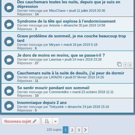
Des cauchemars toutes les nuits, depuis que je suis en
dépression
Dernier message par
MissChaos
«
jeudi 11 juillet 2019 20:36
Réponses :
14
Syndrome de la tête qui explose à l'endormissement
Dernier message par
Antonio
«
dimanche 30 juin 2019 14:58
Réponses :
3
Grave problème de sommeil, je me couche beaucoup trop
tard
Dernier message par
Miryam
«
mardi 18 juin 2019 5:18
Réponses :
6
Je dors de moins en moins, que se passe-t-il ?
Dernier message par
Lawrisia
«
jeudi 14 mars 2019 23:28
Réponses :
27
1
2
Cauchemars suite à la suite de deuils, j'ai peur de dormir
Dernier message par
LAYAON
«
jeudi 07 février 2019 14:26
Réponses :
11
Se sentir mourir pendant son sommeil
Dernier message par
Commentdire
«
mardi 23 octobre 2018 11:11
Réponses :
10
Insomniaque depuis 2 ans
Dernier message par
Tinkywink
«
dimanche 24 juin 2018 15:16
Réponses :
5
Nouveau sujet
1
2
3
Suivante
220 sujets