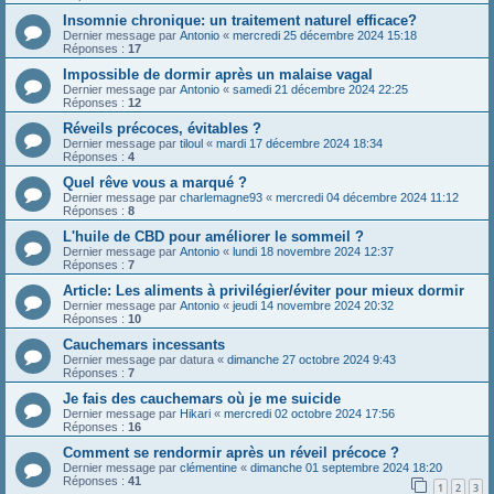
Insomnie chronique: un traitement naturel efficace?
Dernier message par
Antonio
«
mercredi 25 décembre 2024 15:18
Réponses :
17
Impossible de dormir après un malaise vagal
Dernier message par
Antonio
«
samedi 21 décembre 2024 22:25
Réponses :
12
Réveils précoces, évitables ?
Dernier message par
tiloul
«
mardi 17 décembre 2024 18:34
Réponses :
4
Quel rêve vous a marqué ?
Dernier message par
charlemagne93
«
mercredi 04 décembre 2024 11:12
Réponses :
8
L'huile de CBD pour améliorer le sommeil ?
Dernier message par
Antonio
«
lundi 18 novembre 2024 12:37
Réponses :
7
Article: Les aliments à privilégier/éviter pour mieux dormir
Dernier message par
Antonio
«
jeudi 14 novembre 2024 20:32
Réponses :
10
Cauchemars incessants
Dernier message par
datura
«
dimanche 27 octobre 2024 9:43
Réponses :
7
Je fais des cauchemars où je me suicide
Dernier message par
Hikari
«
mercredi 02 octobre 2024 17:56
Réponses :
16
Comment se rendormir après un réveil précoce ?
Dernier message par
clémentine
«
dimanche 01 septembre 2024 18:20
Réponses :
41
1
2
3