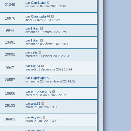
par
Capricape
21349
dimanche 07 mai 2023 12:48
par
Christophe76
16976
lundi 24 avril 2023 16:29
par
Hikari
9944
dimanche 19 mars 2023 22:45
par
Hikari
13491
dimanche 05 février 2023 15:42
par
celia
20092
mercredi 11 janvier 2023 23:03
par
Sasha
9947
samedi 31 décembre 2022 16:24
par
Capricape
20557
dimanche 27 novembre 2022 14:32
par
om-d-kaverne
10606
mercredi 31 août 2022 22:09
par
alex69
29133
mardi 21 juin 2022 3:39
par
Asylum
38403
mardi 21 juin 2022 3:12
par
Asylum