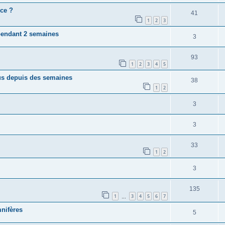
ce ?
41
1
2
3
 pendant 2 semaines
3
93
1
2
3
4
5
lus depuis des semaines
38
1
2
3
3
33
1
2
3
135
1
3
4
5
6
7
…
mnifères
5