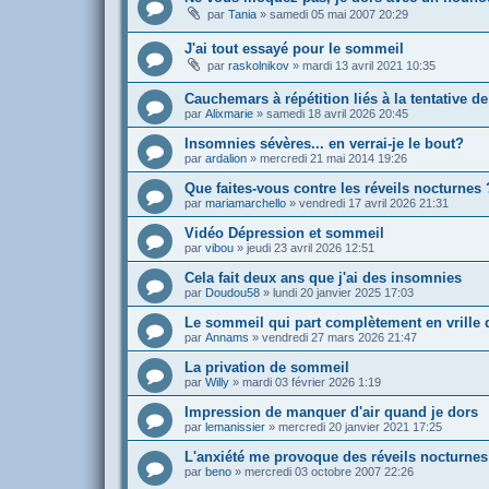
par
Tania
»
samedi 05 mai 2007 20:29
J'ai tout essayé pour le sommeil
par
raskolnikov
»
mardi 13 avril 2021 10:35
Cauchemars à répétition liés à la tentative d
par
Alixmarie
»
samedi 18 avril 2026 20:45
Insomnies sévères... en verrai-je le bout?
par
ardalion
»
mercredi 21 mai 2014 19:26
Que faites-vous contre les réveils nocturnes 
par
mariamarchello
»
vendredi 17 avril 2026 21:31
Vidéo Dépression et sommeil
par
vibou
»
jeudi 23 avril 2026 12:51
Cela fait deux ans que j'ai des insomnies
par
Doudou58
»
lundi 20 janvier 2025 17:03
Le sommeil qui part complètement en vrille 
par
Annams
»
vendredi 27 mars 2026 21:47
La privation de sommeil
par
Willy
»
mardi 03 février 2026 1:19
Impression de manquer d'air quand je dors
par
lemanissier
»
mercredi 20 janvier 2021 17:25
L'anxiété me provoque des réveils nocturnes
par
beno
»
mercredi 03 octobre 2007 22:26