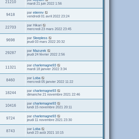
21210
mardi 21 juin 2022 1:56
par
etiennv
9418
vendredi 01 avril 2022 23:24
par
Hikari
22703
mercredi 23 mars 2022 23:45
par
Sleepless
9698
jeudi 03 mars 2022 20:32
par
Mazurek
29287
jeudi 24 février 2022 2:56
par
charlemagne93
11321
mardi 18 janvier 2022 3:34
par
Loba
8460
mercredi 05 janvier 2022 11:22
par
charlemagne93
18244
dimanche 21 novembre 2021 22:46
par
charlemagne93
10416
lundi 15 novembre 2021 20:11
par
charlemagne93
9724
jeudi 11 novembre 2021 23:30
par
Loba
8743
lundi 23 août 2021 10:15