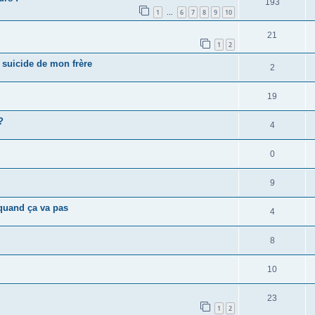
193
1
6
7
8
9
10
…
21
1
2
e suicide de mon frère
2
19
?
4
0
9
quand ça va pas
4
8
10
23
1
2