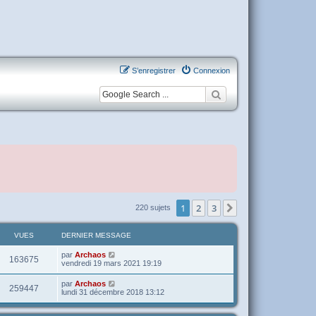
S’enregistrer
Connexion
1
2
3
Suivante
220 sujets
VUES
DERNIER MESSAGE
par
Archaos
163675
vendredi 19 mars 2021 19:19
par
Archaos
259447
lundi 31 décembre 2018 13:12