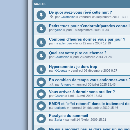
SUJETS
De quoi avez-vous rêvé cette nuit ?
par
Colombine
»
vendredi 05 septembre 2014 13:41
Petits trucs pour s'endormir/parades contre 
par
tyrion
»
jeudi 18 septembre 2008 11:34
Combien d'heures dormez vous par jour ?
par
miracle rose
»
lundi 12 mars 2007 12:19
Quel est votre pire cauchemar ?
par
Colombine
»
jeudi 23 octobre 2014 21:24
Hypersomnie : je dors trop
par
KKouette
»
vendredi 08 décembre 2006 9:27
En combien de temps vous endormez-vous 
par
Antonio
»
mercredi 30 juillet 2025 13:46
Vous arrivez à dormir sans oreiller ?
par
Chizen
»
lundi 13 avril 2026 16:53
EMDR et "effet rebond" dans le traitement de
par
petitpois
»
mercredi 04 décembre 2019 15:46
Paralysie du sommeil
par
Zaria
»
samedi 14 février 2009 15:21
Ne vous moquez pas, je dors avec un nounou