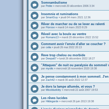
Somnambulisme
par
Petite
»
mercredi 20 décembre 2006 3:34
Insomnie et ruminations
par
SmartGuy
»
jeudi 04 mars 2021 12:36
Rêver de marcher ou de se lever au ralenti
par
Florose
»
mardi 14 mars 2023 8:29
Réveil avec la boule au ventre
par
Romano13
»
mardi 20 décembre 2022 15:52
Comment avoir l'envie d'aller se coucher ?
par
celia
»
jeudi 26 mai 2022 20:13
Reve trop chelou ou morbide
par
Deepa67
»
lundi 26 décembre 2022 18:27
"Attaques" de nuit ou paralysie du sommeil 
par
myolis
»
mercredi 18 novembre 2020 19:38
Je pense constamment à mon sommeil. J'en fa
par
Zach42
»
mardi 30 août 2022 12:37
Je dors la lampe allumée, et vous ?
par
Missbluekitty
»
mercredi 22 août 2007 19:53
Les rêves lucides
par
Hildegarde
»
mercredi 26 juin 2013 19:38