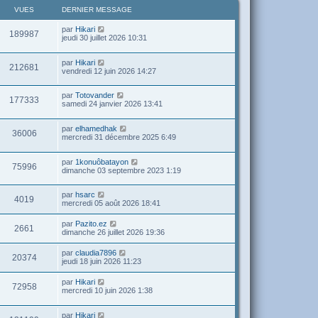
VUES
DERNIER MESSAGE
par
Hikari
189987
jeudi 30 juillet 2026 10:31
par
Hikari
212681
vendredi 12 juin 2026 14:27
par
Totovander
177333
samedi 24 janvier 2026 13:41
par
elhamedhak
36006
mercredi 31 décembre 2025 6:49
par
1konuôbatayon
75996
dimanche 03 septembre 2023 1:19
par
hsarc
4019
mercredi 05 août 2026 18:41
par
Pazito.ez
2661
dimanche 26 juillet 2026 19:36
par
claudia7896
20374
jeudi 18 juin 2026 11:23
par
Hikari
72958
mercredi 10 juin 2026 1:38
par
Hikari