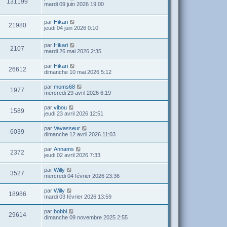
131199
mardi 09 juin 2026 19:00
par
Hikari
21980
jeudi 04 juin 2026 0:10
par
Hikari
2107
mardi 26 mai 2026 2:35
par
Hikari
26612
dimanche 10 mai 2026 5:12
par
moms68
1977
mercredi 29 avril 2026 6:19
par
vibou
1589
jeudi 23 avril 2026 12:51
par
Vavasseur
6039
dimanche 12 avril 2026 11:03
par
Annams
2372
jeudi 02 avril 2026 7:33
par
Willy
3527
mercredi 04 février 2026 23:36
par
Willy
18986
mardi 03 février 2026 13:59
par
bobbi
29614
dimanche 09 novembre 2025 2:55