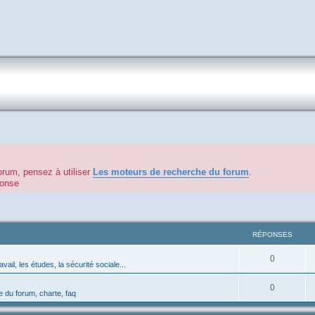
orum, pensez à utiliser
Les moteurs de recherche du forum
.
éponse
RÉPONSES
0
avail, les études, la sécurité sociale...
0
 du forum, charte, faq