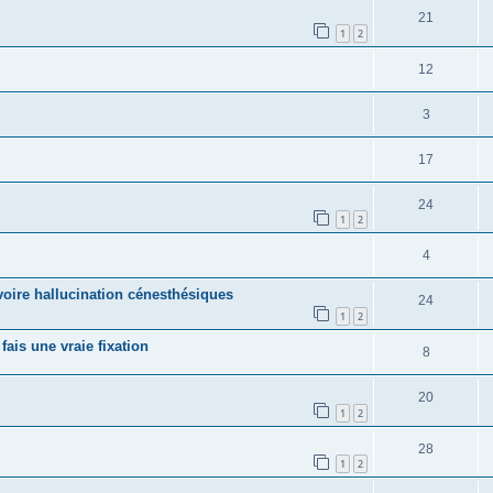
21
1
2
12
3
17
24
1
2
4
voire hallucination cénesthésiques
24
1
2
is une vraie fixation
8
20
1
2
28
1
2