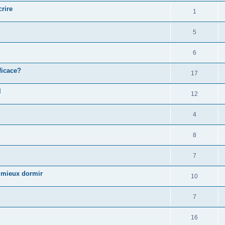
crire
1
5
6
ficace?
17
l
12
4
8
7
ur mieux dormir
10
7
16