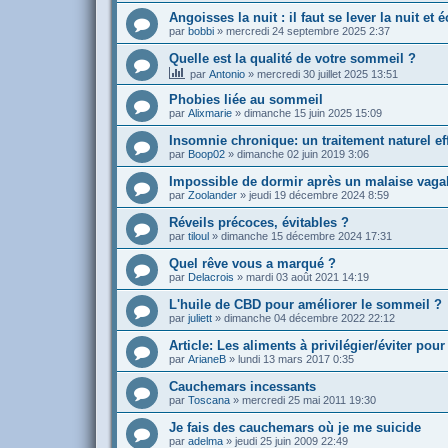
Angoisses la nuit : il faut se lever la nuit et é
par
bobbi
»
mercredi 24 septembre 2025 2:37
Quelle est la qualité de votre sommeil ?
par
Antonio
»
mercredi 30 juillet 2025 13:51
Phobies liée au sommeil
par
Alixmarie
»
dimanche 15 juin 2025 15:09
Insomnie chronique: un traitement naturel ef
par
Boop02
»
dimanche 02 juin 2019 3:06
Impossible de dormir après un malaise vaga
par
Zoolander
»
jeudi 19 décembre 2024 8:59
Réveils précoces, évitables ?
par
tiloul
»
dimanche 15 décembre 2024 17:31
Quel rêve vous a marqué ?
par
Delacrois
»
mardi 03 août 2021 14:19
L'huile de CBD pour améliorer le sommeil ?
par
juliett
»
dimanche 04 décembre 2022 22:12
Article: Les aliments à privilégier/éviter po
par
ArianeB
»
lundi 13 mars 2017 0:35
Cauchemars incessants
par
Toscana
»
mercredi 25 mai 2011 19:30
Je fais des cauchemars où je me suicide
par
adelma
»
jeudi 25 juin 2009 22:49