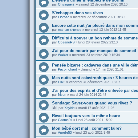
L'envie d'uriner m'empêche de dormir
par
Onvaguérir
»
samedi 12 décembre 2020 20:16
S'échapper dans ses rêves
par
Florose
»
mercredi 22 décembre 2021 18:39
Encore cette nuit j'ai pleuré dans mon somm
par
maman x-tense
»
mercredi 13 juin 2012 11:45
Difficulté à trouver un bon rythme de somme
par
OcéaneRS
»
lundi 28 février 2022 23:13
J'ai peur de mourir par manque de sommeil
par
Walker
»
mercredi 23 octobre 2019 15:34
Pensée bizarre : cadavres dans une ville détr
par
Paco richard
»
dimanche 17 mai 2020 21:01
Mes nuits sont catastrophiques : 3 heures d
par
Lili75
»
vendredi 31 décembre 2021 13:07
J'ai peur des esprits et d'être enlevée par des
par
frison
»
mardi 24 juin 2014 22:48
Sondage: Savez-vous quand vous rêvez ?
par
Xayide
»
mardi 17 août 2021 1:26
Réveil toujours vers la même heure
par
Cactus94
»
lundi 23 août 2021 15:02
Mon bébé dort mal ! comment faire?
par
Aurélie53
»
lundi 23 août 2021 9:49