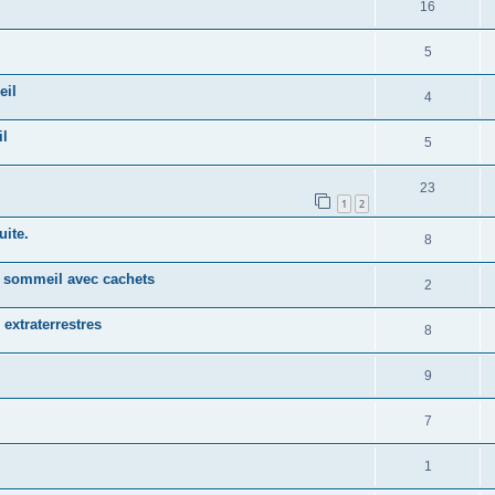
16
5
eil
4
il
5
23
1
2
uite.
8
e sommeil avec cachets
2
 extraterrestres
8
9
7
1