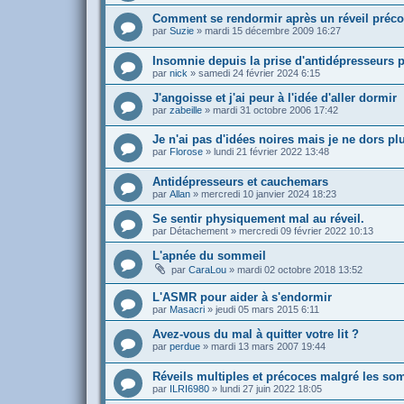
Comment se rendormir après un réveil préco
par
Suzie
»
mardi 15 décembre 2009 16:27
Insomnie depuis la prise d'antidépresseurs
par
nick
»
samedi 24 février 2024 6:15
J'angoisse et j'ai peur à l'idée d'aller dormir
par
zabeille
»
mardi 31 octobre 2006 17:42
Je n'ai pas d'idées noires mais je ne dors p
par
Florose
»
lundi 21 février 2022 13:48
Antidépresseurs et cauchemars
par
Allan
»
mercredi 10 janvier 2024 18:23
Se sentir physiquement mal au réveil.
par
Détachement
»
mercredi 09 février 2022 10:13
L'apnée du sommeil
par
CaraLou
»
mardi 02 octobre 2018 13:52
L'ASMR pour aider à s'endormir
par
Masacri
»
jeudi 05 mars 2015 6:11
Avez-vous du mal à quitter votre lit ?
par
perdue
»
mardi 13 mars 2007 19:44
Réveils multiples et précoces malgré les so
par
ILRI6980
»
lundi 27 juin 2022 18:05