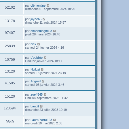
par
clémentine
52102
dimanche 01 septembre 2024 18:20
par
joyce65
13178
dimanche 11 août 2024 15:57
par
charlemagne93
97407
jeudi 28 mars 2024 16:48
par
nick
25839
samedi 24 février 2024 4:16
par
L'oubliée
10759
lundi 22 janvier 2024 18:17
par
Ngilozi
13120
samedi 13 janvier 2024 23:19
par
Angrod
41505
samedi 06 janvier 2024 3:46
par
zoe4545
15120
lundi 04 septembre 2023 11:42
par
bandit
123694
dimanche 23 juillet 2023 10:19
par
LauraPierre123
9849
mercredi 10 mai 2023 2:05