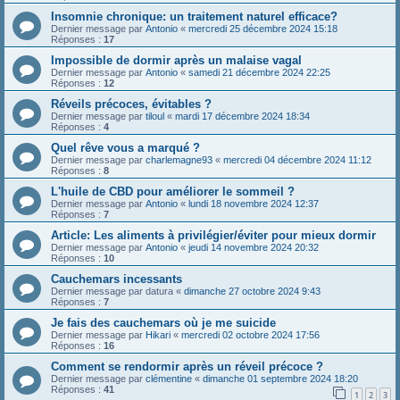
Insomnie chronique: un traitement naturel efficace?
Dernier message par
Antonio
«
mercredi 25 décembre 2024 15:18
Réponses :
17
Impossible de dormir après un malaise vagal
Dernier message par
Antonio
«
samedi 21 décembre 2024 22:25
Réponses :
12
Réveils précoces, évitables ?
Dernier message par
tiloul
«
mardi 17 décembre 2024 18:34
Réponses :
4
Quel rêve vous a marqué ?
Dernier message par
charlemagne93
«
mercredi 04 décembre 2024 11:12
Réponses :
8
L'huile de CBD pour améliorer le sommeil ?
Dernier message par
Antonio
«
lundi 18 novembre 2024 12:37
Réponses :
7
Article: Les aliments à privilégier/éviter pour mieux dormir
Dernier message par
Antonio
«
jeudi 14 novembre 2024 20:32
Réponses :
10
Cauchemars incessants
Dernier message par
datura
«
dimanche 27 octobre 2024 9:43
Réponses :
7
Je fais des cauchemars où je me suicide
Dernier message par
Hikari
«
mercredi 02 octobre 2024 17:56
Réponses :
16
Comment se rendormir après un réveil précoce ?
Dernier message par
clémentine
«
dimanche 01 septembre 2024 18:20
Réponses :
41
1
2
3