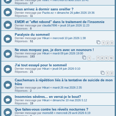
Dernier message par
hsarc
«
mercredi 05 août 2026 18:41
Réponses :
17
Vous arrivez à dormir sans oreiller ?
Dernier message par
Pazito.ez
«
dimanche 26 juillet 2026 19:36
Réponses :
11
EMDR et "effet rebond" dans le traitement de l'insomnie
Dernier message par
claudia7896
«
jeudi 18 juin 2026 11:23
Réponses :
8
Paralysie du sommeil
Dernier message par
Hikari
«
mercredi 10 juin 2026 1:38
Réponses :
51
1
2
3
Ne vous moquez pas, je dors avec un nounours !
Dernier message par
Hikari
«
mardi 09 juin 2026 19:00
Réponses :
193
1
7
8
9
10
…
J'ai tout essayé pour le sommeil
Dernier message par
Hikari
«
jeudi 04 juin 2026 0:10
Réponses :
21
1
2
Cauchemars à répétition liés à la tentative de suicide de mon
frère
Dernier message par
Hikari
«
mardi 26 mai 2026 2:35
Réponses :
2
Insomnies sévères... en verrai-je le bout?
Dernier message par
Hikari
«
dimanche 10 mai 2026 5:12
Réponses :
19
Que faites-vous contre les réveils nocturnes ?
Dernier message par
moms68
«
mercredi 29 avril 2026 6:19