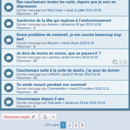
Des cauchemars toutes les nuits, depuis que je suis en
dépression
Dernier message par
MissChaos
«
jeudi 11 juillet 2019 20:36
Réponses :
14
Syndrome de la tête qui explose à l'endormissement
Dernier message par
Antonio
«
dimanche 30 juin 2019 14:58
Réponses :
3
Grave problème de sommeil, je me couche beaucoup trop
tard
Dernier message par
Miryam
«
mardi 18 juin 2019 5:18
Réponses :
6
Je dors de moins en moins, que se passe-t-il ?
Dernier message par
Lawrisia
«
jeudi 14 mars 2019 23:28
Réponses :
27
1
2
Cauchemars suite à la suite de deuils, j'ai peur de dormir
Dernier message par
LAYAON
«
jeudi 07 février 2019 14:26
Réponses :
11
Se sentir mourir pendant son sommeil
Dernier message par
Commentdire
«
mardi 23 octobre 2018 11:11
Réponses :
10
Insomniaque depuis 2 ans
Dernier message par
Tinkywink
«
dimanche 24 juin 2018 15:16
Réponses :
5
Nouveau sujet
1
2
3
Suivante
220 sujets