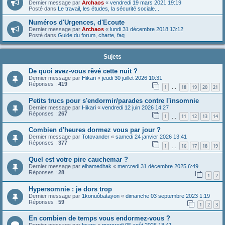
Dernier message par
Archaos
«
vendredi 19 mars 2021 19:19
Posté dans
Le travail, les études, la sécurité sociale...
Numéros d'Urgences, d'Ecoute
Dernier message par
Archaos
«
lundi 31 décembre 2018 13:12
Posté dans
Guide du forum, charte, faq
Sujets
De quoi avez-vous rêvé cette nuit ?
Dernier message par
Hikari
«
jeudi 30 juillet 2026 10:31
Réponses :
419
1
18
19
20
21
…
Petits trucs pour s'endormir/parades contre l'insomnie
Dernier message par
Hikari
«
vendredi 12 juin 2026 14:27
Réponses :
267
1
11
12
13
14
…
Combien d'heures dormez vous par jour ?
Dernier message par
Totovander
«
samedi 24 janvier 2026 13:41
Réponses :
377
1
16
17
18
19
…
Quel est votre pire cauchemar ?
Dernier message par
elhamedhak
«
mercredi 31 décembre 2025 6:49
Réponses :
28
1
2
Hypersomnie : je dors trop
Dernier message par
1konuôbatayon
«
dimanche 03 septembre 2023 1:19
Réponses :
59
1
2
3
En combien de temps vous endormez-vous ?