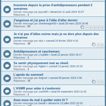
Insomnie depuis la prise d'antidépresseurs pendant 2
semaines
Dernier message par
joyce65
«
dimanche 11 août 2024 15:57
Réponses :
3
J'angoisse et j'ai peur à l'idée d'aller dormir
Dernier message par
charlemagne93
«
jeudi 28 mars 2024 16:48
Réponses :
93
1
2
3
4
5
Je n'ai pas d'idées noires mais je ne dors plus depuis des
semaines
Dernier message par
nick
«
samedi 24 février 2024 4:16
Réponses :
38
1
2
Antidépresseurs et cauchemars
Dernier message par
L'oubliée
«
lundi 22 janvier 2024 18:17
Réponses :
3
Se sentir physiquement mal au réveil.
Dernier message par
Ngilozi
«
samedi 13 janvier 2024 23:19
Réponses :
3
L'apnée du sommeil
Dernier message par
Angrod
«
samedi 06 janvier 2024 3:46
Réponses :
33
1
2
L'ASMR pour aider à s'endormir
Dernier message par
zoe4545
«
lundi 04 septembre 2023 11:42
Réponses :
3
Avez-vous du mal à quitter votre lit ?
Dernier message par
bandit
«
dimanche 23 juillet 2023 10:19