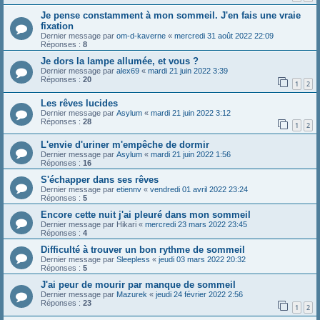
Je pense constamment à mon sommeil. J'en fais une vraie
fixation
Dernier message par
om-d-kaverne
«
mercredi 31 août 2022 22:09
Réponses :
8
Je dors la lampe allumée, et vous ?
Dernier message par
alex69
«
mardi 21 juin 2022 3:39
Réponses :
20
1
2
Les rêves lucides
Dernier message par
Asylum
«
mardi 21 juin 2022 3:12
Réponses :
28
1
2
L'envie d'uriner m'empêche de dormir
Dernier message par
Asylum
«
mardi 21 juin 2022 1:56
Réponses :
16
S'échapper dans ses rêves
Dernier message par
etiennv
«
vendredi 01 avril 2022 23:24
Réponses :
5
Encore cette nuit j'ai pleuré dans mon sommeil
Dernier message par
Hikari
«
mercredi 23 mars 2022 23:45
Réponses :
4
Difficulté à trouver un bon rythme de sommeil
Dernier message par
Sleepless
«
jeudi 03 mars 2022 20:32
Réponses :
5
J'ai peur de mourir par manque de sommeil
Dernier message par
Mazurek
«
jeudi 24 février 2022 2:56
Réponses :
23
1
2