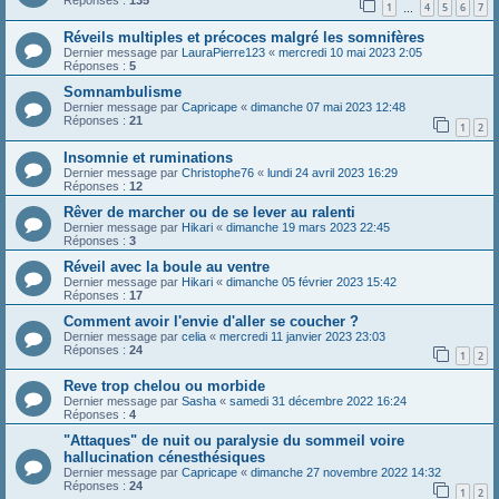
Réponses :
135
1
4
5
6
7
…
Réveils multiples et précoces malgré les somnifères
Dernier message par
LauraPierre123
«
mercredi 10 mai 2023 2:05
Réponses :
5
Somnambulisme
Dernier message par
Capricape
«
dimanche 07 mai 2023 12:48
Réponses :
21
1
2
Insomnie et ruminations
Dernier message par
Christophe76
«
lundi 24 avril 2023 16:29
Réponses :
12
Rêver de marcher ou de se lever au ralenti
Dernier message par
Hikari
«
dimanche 19 mars 2023 22:45
Réponses :
3
Réveil avec la boule au ventre
Dernier message par
Hikari
«
dimanche 05 février 2023 15:42
Réponses :
17
Comment avoir l'envie d'aller se coucher ?
Dernier message par
celia
«
mercredi 11 janvier 2023 23:03
Réponses :
24
1
2
Reve trop chelou ou morbide
Dernier message par
Sasha
«
samedi 31 décembre 2022 16:24
Réponses :
4
"Attaques" de nuit ou paralysie du sommeil voire
hallucination cénesthésiques
Dernier message par
Capricape
«
dimanche 27 novembre 2022 14:32
Réponses :
24
1
2