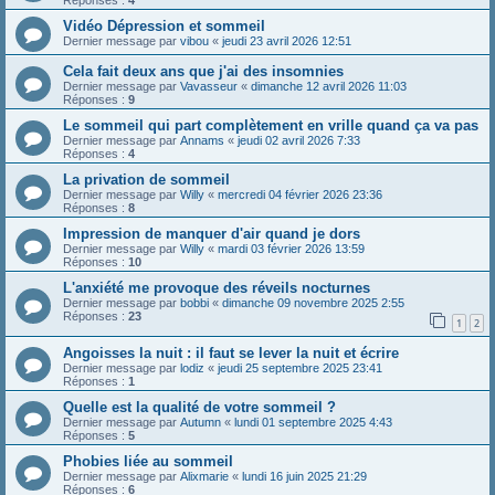
Réponses :
4
Vidéo Dépression et sommeil
Dernier message par
vibou
«
jeudi 23 avril 2026 12:51
Cela fait deux ans que j'ai des insomnies
Dernier message par
Vavasseur
«
dimanche 12 avril 2026 11:03
Réponses :
9
Le sommeil qui part complètement en vrille quand ça va pas
Dernier message par
Annams
«
jeudi 02 avril 2026 7:33
Réponses :
4
La privation de sommeil
Dernier message par
Willy
«
mercredi 04 février 2026 23:36
Réponses :
8
Impression de manquer d'air quand je dors
Dernier message par
Willy
«
mardi 03 février 2026 13:59
Réponses :
10
L'anxiété me provoque des réveils nocturnes
Dernier message par
bobbi
«
dimanche 09 novembre 2025 2:55
Réponses :
23
1
2
Angoisses la nuit : il faut se lever la nuit et écrire
Dernier message par
lodiz
«
jeudi 25 septembre 2025 23:41
Réponses :
1
Quelle est la qualité de votre sommeil ?
Dernier message par
Autumn
«
lundi 01 septembre 2025 4:43
Réponses :
5
Phobies liée au sommeil
Dernier message par
Alixmarie
«
lundi 16 juin 2025 21:29
Réponses :
6