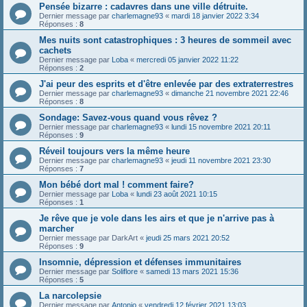
Pensée bizarre : cadavres dans une ville détruite.
Dernier message par
charlemagne93
«
mardi 18 janvier 2022 3:34
Réponses :
8
Mes nuits sont catastrophiques : 3 heures de sommeil avec
cachets
Dernier message par
Loba
«
mercredi 05 janvier 2022 11:22
Réponses :
2
J'ai peur des esprits et d'être enlevée par des extraterrestres
Dernier message par
charlemagne93
«
dimanche 21 novembre 2021 22:46
Réponses :
8
Sondage: Savez-vous quand vous rêvez ?
Dernier message par
charlemagne93
«
lundi 15 novembre 2021 20:11
Réponses :
9
Réveil toujours vers la même heure
Dernier message par
charlemagne93
«
jeudi 11 novembre 2021 23:30
Réponses :
7
Mon bébé dort mal ! comment faire?
Dernier message par
Loba
«
lundi 23 août 2021 10:15
Réponses :
1
Je rêve que je vole dans les airs et que je n'arrive pas à
marcher
Dernier message par
DarkArt
«
jeudi 25 mars 2021 20:52
Réponses :
9
Insomnie, dépression et défenses immunitaires
Dernier message par
Soliflore
«
samedi 13 mars 2021 15:36
Réponses :
5
La narcolepsie
Dernier message par
Antonio
«
vendredi 12 février 2021 13:03