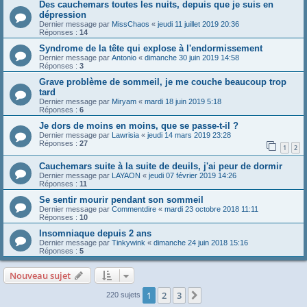
Des cauchemars toutes les nuits, depuis que je suis en
dépression
Dernier message par
MissChaos
«
jeudi 11 juillet 2019 20:36
Réponses :
14
Syndrome de la tête qui explose à l'endormissement
Dernier message par
Antonio
«
dimanche 30 juin 2019 14:58
Réponses :
3
Grave problème de sommeil, je me couche beaucoup trop
tard
Dernier message par
Miryam
«
mardi 18 juin 2019 5:18
Réponses :
6
Je dors de moins en moins, que se passe-t-il ?
Dernier message par
Lawrisia
«
jeudi 14 mars 2019 23:28
Réponses :
27
1
2
Cauchemars suite à la suite de deuils, j'ai peur de dormir
Dernier message par
LAYAON
«
jeudi 07 février 2019 14:26
Réponses :
11
Se sentir mourir pendant son sommeil
Dernier message par
Commentdire
«
mardi 23 octobre 2018 11:11
Réponses :
10
Insomniaque depuis 2 ans
Dernier message par
Tinkywink
«
dimanche 24 juin 2018 15:16
Réponses :
5
Nouveau sujet
1
2
3
Suivante
220 sujets