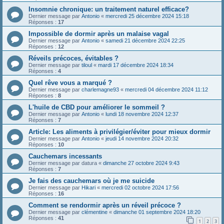
Insomnie chronique: un traitement naturel efficace?
Dernier message par
Antonio
«
mercredi 25 décembre 2024 15:18
Réponses :
17
Impossible de dormir après un malaise vagal
Dernier message par
Antonio
«
samedi 21 décembre 2024 22:25
Réponses :
12
Réveils précoces, évitables ?
Dernier message par
tiloul
«
mardi 17 décembre 2024 18:34
Réponses :
4
Quel rêve vous a marqué ?
Dernier message par
charlemagne93
«
mercredi 04 décembre 2024 11:12
Réponses :
8
L'huile de CBD pour améliorer le sommeil ?
Dernier message par
Antonio
«
lundi 18 novembre 2024 12:37
Réponses :
7
Article: Les aliments à privilégier/éviter pour mieux dormir
Dernier message par
Antonio
«
jeudi 14 novembre 2024 20:32
Réponses :
10
Cauchemars incessants
Dernier message par
datura
«
dimanche 27 octobre 2024 9:43
Réponses :
7
Je fais des cauchemars où je me suicide
Dernier message par
Hikari
«
mercredi 02 octobre 2024 17:56
Réponses :
16
Comment se rendormir après un réveil précoce ?
Dernier message par
clémentine
«
dimanche 01 septembre 2024 18:20
Réponses :
41
1
2
3