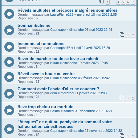
Réponses :
135
1
4
5
6
7
…
Réveils multiples et précoces malgré les somnifères
Dernier message par
LauraPierre123
«
mercredi 10 mai 2023 2:05
Réponses :
5
Somnambulisme
Dernier message par
Capricape
«
dimanche 07 mai 2023 12:48
Réponses :
21
1
2
Insomnie et ruminations
Dernier message par
Christophe76
«
lundi 24 avril 2023 16:29
Réponses :
12
Rêver de marcher ou de se lever au ralenti
Dernier message par
Hikari
«
dimanche 19 mars 2023 22:45
Réponses :
3
Réveil avec la boule au ventre
Dernier message par
Hikari
«
dimanche 05 février 2023 15:42
Réponses :
17
Comment avoir l'envie d'aller se coucher ?
Dernier message par
celia
«
mercredi 11 janvier 2023 23:03
Réponses :
24
1
2
Reve trop chelou ou morbide
Dernier message par
Sasha
«
samedi 31 décembre 2022 16:24
Réponses :
4
"Attaques" de nuit ou paralysie du sommeil voire
hallucination cénesthésiques
Dernier message par
Capricape
«
dimanche 27 novembre 2022 14:32
Réponses :
24
1
2