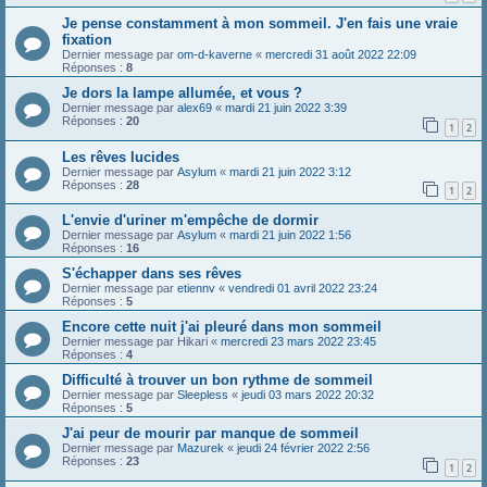
Je pense constamment à mon sommeil. J'en fais une vraie
fixation
Dernier message par
om-d-kaverne
«
mercredi 31 août 2022 22:09
Réponses :
8
Je dors la lampe allumée, et vous ?
Dernier message par
alex69
«
mardi 21 juin 2022 3:39
Réponses :
20
1
2
Les rêves lucides
Dernier message par
Asylum
«
mardi 21 juin 2022 3:12
Réponses :
28
1
2
L'envie d'uriner m'empêche de dormir
Dernier message par
Asylum
«
mardi 21 juin 2022 1:56
Réponses :
16
S'échapper dans ses rêves
Dernier message par
etiennv
«
vendredi 01 avril 2022 23:24
Réponses :
5
Encore cette nuit j'ai pleuré dans mon sommeil
Dernier message par
Hikari
«
mercredi 23 mars 2022 23:45
Réponses :
4
Difficulté à trouver un bon rythme de sommeil
Dernier message par
Sleepless
«
jeudi 03 mars 2022 20:32
Réponses :
5
J'ai peur de mourir par manque de sommeil
Dernier message par
Mazurek
«
jeudi 24 février 2022 2:56
Réponses :
23
1
2