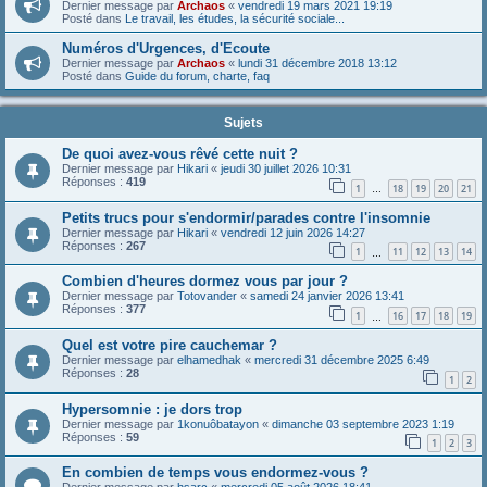
Dernier message par
Archaos
«
vendredi 19 mars 2021 19:19
Posté dans
Le travail, les études, la sécurité sociale...
Numéros d'Urgences, d'Ecoute
Dernier message par
Archaos
«
lundi 31 décembre 2018 13:12
Posté dans
Guide du forum, charte, faq
Sujets
De quoi avez-vous rêvé cette nuit ?
Dernier message par
Hikari
«
jeudi 30 juillet 2026 10:31
Réponses :
419
1
18
19
20
21
…
Petits trucs pour s'endormir/parades contre l'insomnie
Dernier message par
Hikari
«
vendredi 12 juin 2026 14:27
Réponses :
267
1
11
12
13
14
…
Combien d'heures dormez vous par jour ?
Dernier message par
Totovander
«
samedi 24 janvier 2026 13:41
Réponses :
377
1
16
17
18
19
…
Quel est votre pire cauchemar ?
Dernier message par
elhamedhak
«
mercredi 31 décembre 2025 6:49
Réponses :
28
1
2
Hypersomnie : je dors trop
Dernier message par
1konuôbatayon
«
dimanche 03 septembre 2023 1:19
Réponses :
59
1
2
3
En combien de temps vous endormez-vous ?