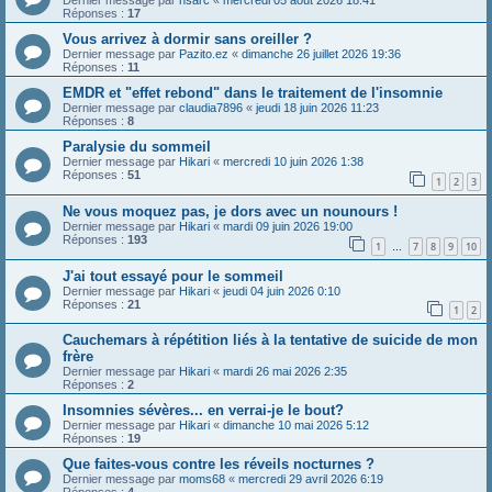
Dernier message par
hsarc
«
mercredi 05 août 2026 18:41
Réponses :
17
Vous arrivez à dormir sans oreiller ?
Dernier message par
Pazito.ez
«
dimanche 26 juillet 2026 19:36
Réponses :
11
EMDR et "effet rebond" dans le traitement de l'insomnie
Dernier message par
claudia7896
«
jeudi 18 juin 2026 11:23
Réponses :
8
Paralysie du sommeil
Dernier message par
Hikari
«
mercredi 10 juin 2026 1:38
Réponses :
51
1
2
3
Ne vous moquez pas, je dors avec un nounours !
Dernier message par
Hikari
«
mardi 09 juin 2026 19:00
Réponses :
193
1
7
8
9
10
…
J'ai tout essayé pour le sommeil
Dernier message par
Hikari
«
jeudi 04 juin 2026 0:10
Réponses :
21
1
2
Cauchemars à répétition liés à la tentative de suicide de mon
frère
Dernier message par
Hikari
«
mardi 26 mai 2026 2:35
Réponses :
2
Insomnies sévères... en verrai-je le bout?
Dernier message par
Hikari
«
dimanche 10 mai 2026 5:12
Réponses :
19
Que faites-vous contre les réveils nocturnes ?
Dernier message par
moms68
«
mercredi 29 avril 2026 6:19