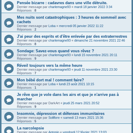
Pensée bizarre : cadavres dans une ville détruite.
Dernier message par
charlemagne93
«
mardi 18 janvier 2022 3:34
Réponses :
8
Mes nuits sont catastrophiques : 3 heures de sommeil avec
cachets
Dernier message par
Loba
«
mercredi 05 janvier 2022 11:22
Réponses :
2
J'ai peur des esprits et d'être enlevée par des extraterrestres
Dernier message par
charlemagne93
«
dimanche 21 novembre 2021 22:46
Réponses :
8
Sondage: Savez-vous quand vous rêvez ?
Dernier message par
charlemagne93
«
lundi 15 novembre 2021 20:11
Réponses :
9
Réveil toujours vers la même heure
Dernier message par
charlemagne93
«
jeudi 11 novembre 2021 23:30
Réponses :
7
Mon bébé dort mal ! comment faire?
Dernier message par
Loba
«
lundi 23 août 2021 10:15
Réponses :
1
Je rêve que je vole dans les airs et que je n'arrive pas à
marcher
Dernier message par
DarkArt
«
jeudi 25 mars 2021 20:52
Réponses :
9
Insomnie, dépression et défenses immunitaires
Dernier message par
Soliflore
«
samedi 13 mars 2021 15:36
Réponses :
5
La narcolepsie
Dernier message par
Antonio
«
vendredi 12 février 2021 13:03