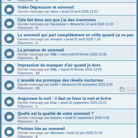
Réponses :
4
Vidéo Dépression et sommeil
Dernier message par
vibou
«
jeudi 23 avril 2026 12:51
Cela fait deux ans que j'ai des insomnies
Dernier message par
Vavasseur
«
dimanche 12 avril 2026 11:03
Réponses :
9
Le sommeil qui part complètement en vrille quand ça va pas
Dernier message par
Annams
«
jeudi 02 avril 2026 7:33
Réponses :
4
La privation de sommeil
Dernier message par
Willy
«
mercredi 04 février 2026 23:36
Réponses :
8
Impression de manquer d'air quand je dors
Dernier message par
Willy
«
mardi 03 février 2026 13:59
Réponses :
10
L'anxiété me provoque des réveils nocturnes
Dernier message par
bobbi
«
dimanche 09 novembre 2025 2:55
Réponses :
23
1
2
Angoisses la nuit : il faut se lever la nuit et écrire
Dernier message par
lodiz
«
jeudi 25 septembre 2025 23:41
Réponses :
1
Quelle est la qualité de votre sommeil ?
Dernier message par
Autumn
«
lundi 01 septembre 2025 4:43
Réponses :
5
Phobies liée au sommeil
Dernier message par
Alixmarie
«
lundi 16 juin 2025 21:29
Réponses :
6