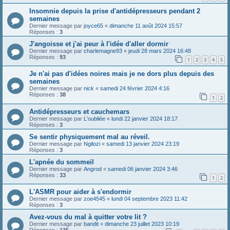
Insomnie depuis la prise d'antidépresseurs pendant 2
semaines
Dernier message par
joyce65
«
dimanche 11 août 2024 15:57
Réponses :
3
J'angoisse et j'ai peur à l'idée d'aller dormir
Dernier message par
charlemagne93
«
jeudi 28 mars 2024 16:48
Réponses :
93
1
2
3
4
5
Je n'ai pas d'idées noires mais je ne dors plus depuis des
semaines
Dernier message par
nick
«
samedi 24 février 2024 4:16
Réponses :
38
1
2
Antidépresseurs et cauchemars
Dernier message par
L'oubliée
«
lundi 22 janvier 2024 18:17
Réponses :
3
Se sentir physiquement mal au réveil.
Dernier message par
Ngilozi
«
samedi 13 janvier 2024 23:19
Réponses :
3
L'apnée du sommeil
Dernier message par
Angrod
«
samedi 06 janvier 2024 3:46
Réponses :
33
1
2
L'ASMR pour aider à s'endormir
Dernier message par
zoe4545
«
lundi 04 septembre 2023 11:42
Réponses :
3
Avez-vous du mal à quitter votre lit ?
Dernier message par
bandit
«
dimanche 23 juillet 2023 10:19