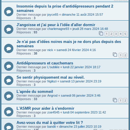
Insomnie depuis la prise d'antidépresseurs pendant 2
semaines
Dernier message par
joyce65
«
dimanche 11 août 2024 15:57
Réponses :
3
J'angoisse et j'ai peur à l'idée d'aller dormir
Dernier message par
charlemagne93
«
jeudi 28 mars 2024 16:48
Réponses :
93
1
2
3
4
5
Je n'ai pas d'idées noires mais je ne dors plus depuis des
semaines
Dernier message par
nick
«
samedi 24 février 2024 4:16
Réponses :
38
1
2
Antidépresseurs et cauchemars
Dernier message par
L'oubliée
«
lundi 22 janvier 2024 18:17
Réponses :
3
Se sentir physiquement mal au réveil.
Dernier message par
Ngilozi
«
samedi 13 janvier 2024 23:19
Réponses :
3
L'apnée du sommeil
Dernier message par
Angrod
«
samedi 06 janvier 2024 3:46
Réponses :
33
1
2
L'ASMR pour aider à s'endormir
Dernier message par
zoe4545
«
lundi 04 septembre 2023 11:42
Réponses :
3
Avez-vous du mal à quitter votre lit ?
Dernier message par
bandit
«
dimanche 23 juillet 2023 10:19