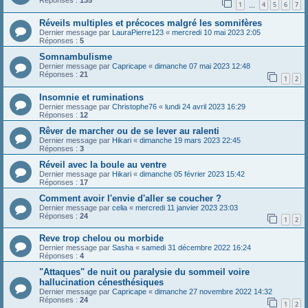
Réponses :
135
1
4
5
6
7
…
Réveils multiples et précoces malgré les somnifères
Dernier message par
LauraPierre123
«
mercredi 10 mai 2023 2:05
Réponses :
5
Somnambulisme
Dernier message par
Capricape
«
dimanche 07 mai 2023 12:48
Réponses :
21
1
2
Insomnie et ruminations
Dernier message par
Christophe76
«
lundi 24 avril 2023 16:29
Réponses :
12
Rêver de marcher ou de se lever au ralenti
Dernier message par
Hikari
«
dimanche 19 mars 2023 22:45
Réponses :
3
Réveil avec la boule au ventre
Dernier message par
Hikari
«
dimanche 05 février 2023 15:42
Réponses :
17
Comment avoir l'envie d'aller se coucher ?
Dernier message par
celia
«
mercredi 11 janvier 2023 23:03
Réponses :
24
1
2
Reve trop chelou ou morbide
Dernier message par
Sasha
«
samedi 31 décembre 2022 16:24
Réponses :
4
"Attaques" de nuit ou paralysie du sommeil voire
hallucination cénesthésiques
Dernier message par
Capricape
«
dimanche 27 novembre 2022 14:32
Réponses :
24
1
2