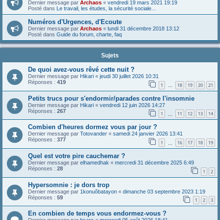
Dernier message par
Archaos
«
vendredi 19 mars 2021 19:19
Posté dans
Le travail, les études, la sécurité sociale...
Numéros d'Urgences, d'Ecoute
Dernier message par
Archaos
«
lundi 31 décembre 2018 13:12
Posté dans
Guide du forum, charte, faq
Sujets
De quoi avez-vous rêvé cette nuit ?
Dernier message par
Hikari
«
jeudi 30 juillet 2026 10:31
Réponses :
419
1
18
19
20
21
…
Petits trucs pour s'endormir/parades contre l'insomnie
Dernier message par
Hikari
«
vendredi 12 juin 2026 14:27
Réponses :
267
1
11
12
13
14
…
Combien d'heures dormez vous par jour ?
Dernier message par
Totovander
«
samedi 24 janvier 2026 13:41
Réponses :
377
1
16
17
18
19
…
Quel est votre pire cauchemar ?
Dernier message par
elhamedhak
«
mercredi 31 décembre 2025 6:49
Réponses :
28
1
2
Hypersomnie : je dors trop
Dernier message par
1konuôbatayon
«
dimanche 03 septembre 2023 1:19
Réponses :
59
1
2
3
En combien de temps vous endormez-vous ?