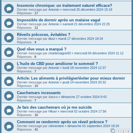
Insomnie chronique: un traitement naturel efficace?
Dernier message par
Antonio
«
mercredi 25 décembre 2024 15:18
Réponses :
17
Impossible de dormir après un malaise vagal
Dernier message par
Antonio
«
samedi 21 décembre 2024 22:25
Réponses :
12
Réveils précoces, évitables ?
Dernier message par
tiloul
«
mardi 17 décembre 2024 18:34
Réponses :
4
Quel rêve vous a marqué ?
Dernier message par
charlemagne93
«
mercredi 04 décembre 2024 11:12
Réponses :
8
L'huile de CBD pour améliorer le sommeil ?
Dernier message par
Antonio
«
lundi 18 novembre 2024 12:37
Réponses :
7
Article: Les aliments à privilégier/éviter pour mieux dormir
Dernier message par
Antonio
«
jeudi 14 novembre 2024 20:32
Réponses :
10
Cauchemars incessants
Dernier message par
datura
«
dimanche 27 octobre 2024 9:43
Réponses :
7
Je fais des cauchemars où je me suicide
Dernier message par
Hikari
«
mercredi 02 octobre 2024 17:56
Réponses :
16
Comment se rendormir après un réveil précoce ?
Dernier message par
clémentine
«
dimanche 01 septembre 2024 18:20
Réponses :
41
1
2
3