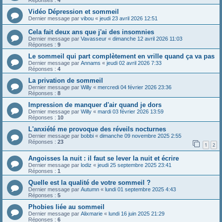
Réponses :
4
Vidéo Dépression et sommeil
Dernier message par
vibou
«
jeudi 23 avril 2026 12:51
Cela fait deux ans que j'ai des insomnies
Dernier message par
Vavasseur
«
dimanche 12 avril 2026 11:03
Réponses :
9
Le sommeil qui part complètement en vrille quand ça va pas
Dernier message par
Annams
«
jeudi 02 avril 2026 7:33
Réponses :
4
La privation de sommeil
Dernier message par
Willy
«
mercredi 04 février 2026 23:36
Réponses :
8
Impression de manquer d'air quand je dors
Dernier message par
Willy
«
mardi 03 février 2026 13:59
Réponses :
10
L'anxiété me provoque des réveils nocturnes
Dernier message par
bobbi
«
dimanche 09 novembre 2025 2:55
Réponses :
23
1
2
Angoisses la nuit : il faut se lever la nuit et écrire
Dernier message par
lodiz
«
jeudi 25 septembre 2025 23:41
Réponses :
1
Quelle est la qualité de votre sommeil ?
Dernier message par
Autumn
«
lundi 01 septembre 2025 4:43
Réponses :
5
Phobies liée au sommeil
Dernier message par
Alixmarie
«
lundi 16 juin 2025 21:29
Réponses :
6