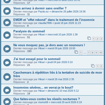
Dernier message par
hsarc
«
mercredi 05 août 2026 18:41
Réponses :
17
Vous arrivez à dormir sans oreiller ?
Dernier message par
Pazito.ez
«
dimanche 26 juillet 2026 19:36
Réponses :
11
EMDR et "effet rebond" dans le traitement de l'insomnie
Dernier message par
claudia7896
«
jeudi 18 juin 2026 11:23
Réponses :
8
Paralysie du sommeil
Dernier message par
Hikari
«
mercredi 10 juin 2026 1:38
Réponses :
51
1
2
3
Ne vous moquez pas, je dors avec un nounours !
Dernier message par
Hikari
«
mardi 09 juin 2026 19:00
Réponses :
193
1
7
8
9
10
…
J'ai tout essayé pour le sommeil
Dernier message par
Hikari
«
jeudi 04 juin 2026 0:10
Réponses :
21
1
2
Cauchemars à répétition liés à la tentative de suicide de mon
frère
Dernier message par
Hikari
«
mardi 26 mai 2026 2:35
Réponses :
2
Insomnies sévères... en verrai-je le bout?
Dernier message par
Hikari
«
dimanche 10 mai 2026 5:12
Réponses :
19
Que faites-vous contre les réveils nocturnes ?
Dernier message par
moms68
«
mercredi 29 avril 2026 6:19