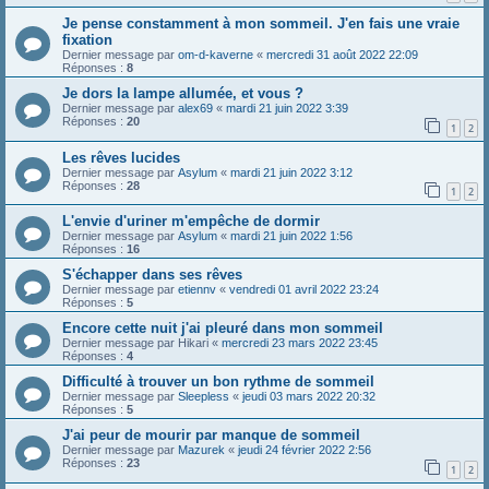
Je pense constamment à mon sommeil. J'en fais une vraie
fixation
Dernier message par
om-d-kaverne
«
mercredi 31 août 2022 22:09
Réponses :
8
Je dors la lampe allumée, et vous ?
Dernier message par
alex69
«
mardi 21 juin 2022 3:39
Réponses :
20
1
2
Les rêves lucides
Dernier message par
Asylum
«
mardi 21 juin 2022 3:12
Réponses :
28
1
2
L'envie d'uriner m'empêche de dormir
Dernier message par
Asylum
«
mardi 21 juin 2022 1:56
Réponses :
16
S'échapper dans ses rêves
Dernier message par
etiennv
«
vendredi 01 avril 2022 23:24
Réponses :
5
Encore cette nuit j'ai pleuré dans mon sommeil
Dernier message par
Hikari
«
mercredi 23 mars 2022 23:45
Réponses :
4
Difficulté à trouver un bon rythme de sommeil
Dernier message par
Sleepless
«
jeudi 03 mars 2022 20:32
Réponses :
5
J'ai peur de mourir par manque de sommeil
Dernier message par
Mazurek
«
jeudi 24 février 2022 2:56
Réponses :
23
1
2