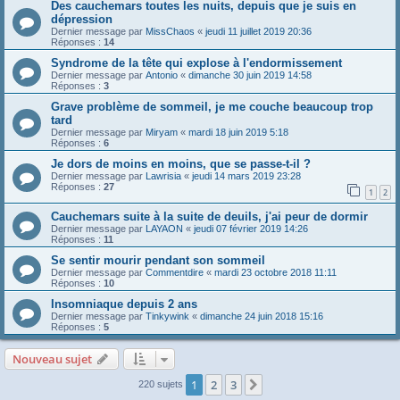
Des cauchemars toutes les nuits, depuis que je suis en
dépression
Dernier message par
MissChaos
«
jeudi 11 juillet 2019 20:36
Réponses :
14
Syndrome de la tête qui explose à l'endormissement
Dernier message par
Antonio
«
dimanche 30 juin 2019 14:58
Réponses :
3
Grave problème de sommeil, je me couche beaucoup trop
tard
Dernier message par
Miryam
«
mardi 18 juin 2019 5:18
Réponses :
6
Je dors de moins en moins, que se passe-t-il ?
Dernier message par
Lawrisia
«
jeudi 14 mars 2019 23:28
Réponses :
27
1
2
Cauchemars suite à la suite de deuils, j'ai peur de dormir
Dernier message par
LAYAON
«
jeudi 07 février 2019 14:26
Réponses :
11
Se sentir mourir pendant son sommeil
Dernier message par
Commentdire
«
mardi 23 octobre 2018 11:11
Réponses :
10
Insomniaque depuis 2 ans
Dernier message par
Tinkywink
«
dimanche 24 juin 2018 15:16
Réponses :
5
Nouveau sujet
1
2
3
Suivante
220 sujets