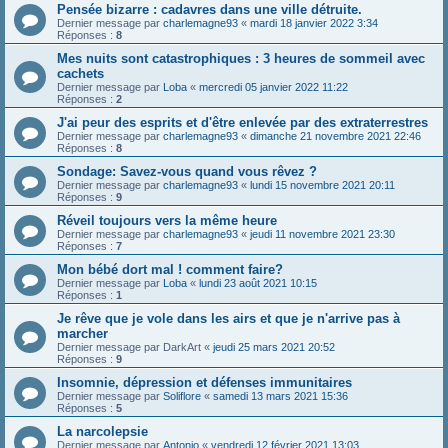
Pensée bizarre : cadavres dans une ville détruite.
Dernier message par
charlemagne93
«
mardi 18 janvier 2022 3:34
Réponses :
8
Mes nuits sont catastrophiques : 3 heures de sommeil avec
cachets
Dernier message par
Loba
«
mercredi 05 janvier 2022 11:22
Réponses :
2
J'ai peur des esprits et d'être enlevée par des extraterrestres
Dernier message par
charlemagne93
«
dimanche 21 novembre 2021 22:46
Réponses :
8
Sondage: Savez-vous quand vous rêvez ?
Dernier message par
charlemagne93
«
lundi 15 novembre 2021 20:11
Réponses :
9
Réveil toujours vers la même heure
Dernier message par
charlemagne93
«
jeudi 11 novembre 2021 23:30
Réponses :
7
Mon bébé dort mal ! comment faire?
Dernier message par
Loba
«
lundi 23 août 2021 10:15
Réponses :
1
Je rêve que je vole dans les airs et que je n'arrive pas à
marcher
Dernier message par
DarkArt
«
jeudi 25 mars 2021 20:52
Réponses :
9
Insomnie, dépression et défenses immunitaires
Dernier message par
Soliflore
«
samedi 13 mars 2021 15:36
Réponses :
5
La narcolepsie
Dernier message par
Antonio
«
vendredi 12 février 2021 13:03