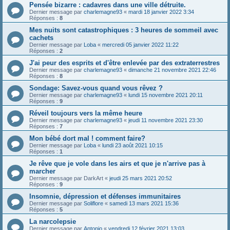
Pensée bizarre : cadavres dans une ville détruite.
Dernier message par
charlemagne93
«
mardi 18 janvier 2022 3:34
Réponses :
8
Mes nuits sont catastrophiques : 3 heures de sommeil avec
cachets
Dernier message par
Loba
«
mercredi 05 janvier 2022 11:22
Réponses :
2
J'ai peur des esprits et d'être enlevée par des extraterrestres
Dernier message par
charlemagne93
«
dimanche 21 novembre 2021 22:46
Réponses :
8
Sondage: Savez-vous quand vous rêvez ?
Dernier message par
charlemagne93
«
lundi 15 novembre 2021 20:11
Réponses :
9
Réveil toujours vers la même heure
Dernier message par
charlemagne93
«
jeudi 11 novembre 2021 23:30
Réponses :
7
Mon bébé dort mal ! comment faire?
Dernier message par
Loba
«
lundi 23 août 2021 10:15
Réponses :
1
Je rêve que je vole dans les airs et que je n'arrive pas à
marcher
Dernier message par
DarkArt
«
jeudi 25 mars 2021 20:52
Réponses :
9
Insomnie, dépression et défenses immunitaires
Dernier message par
Soliflore
«
samedi 13 mars 2021 15:36
Réponses :
5
La narcolepsie
Dernier message par
Antonio
«
vendredi 12 février 2021 13:03