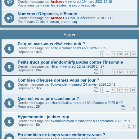
Dernier message par
Archaos
«
vendredi 19 mars 2021 19:19
Posté dans
Le travail, les études, la sécurité sociale...
Numéros d'Urgences, d'Ecoute
Dernier message par
Archaos
«
lundi 31 décembre 2018 13:12
Posté dans
Guide du forum, charte, faq
Sujets
De quoi avez-vous rêvé cette nuit ?
Dernier message par
boîte
«
dimanche 09 août 2026 16:35
Réponses :
425
1
19
20
21
22
…
Petits trucs pour s'endormir/parades contre l'insomnie
Dernier message par
Hikari
«
vendredi 12 juin 2026 14:27
Réponses :
267
1
11
12
13
14
…
Combien d'heures dormez vous par jour ?
Dernier message par
Totovander
«
samedi 24 janvier 2026 13:41
Réponses :
377
1
16
17
18
19
…
Quel est votre pire cauchemar ?
Dernier message par
elhamedhak
«
mercredi 31 décembre 2025 6:49
Réponses :
28
1
2
Hypersomnie : je dors trop
Dernier message par
1konuôbatayon
«
dimanche 03 septembre 2023 1:19
Réponses :
59
1
2
3
En combien de temps vous endormez-vous ?