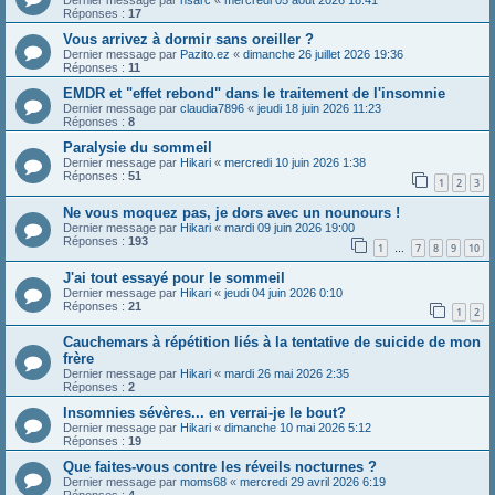
Dernier message par
hsarc
«
mercredi 05 août 2026 18:41
Réponses :
17
Vous arrivez à dormir sans oreiller ?
Dernier message par
Pazito.ez
«
dimanche 26 juillet 2026 19:36
Réponses :
11
EMDR et "effet rebond" dans le traitement de l'insomnie
Dernier message par
claudia7896
«
jeudi 18 juin 2026 11:23
Réponses :
8
Paralysie du sommeil
Dernier message par
Hikari
«
mercredi 10 juin 2026 1:38
Réponses :
51
1
2
3
Ne vous moquez pas, je dors avec un nounours !
Dernier message par
Hikari
«
mardi 09 juin 2026 19:00
Réponses :
193
1
7
8
9
10
…
J'ai tout essayé pour le sommeil
Dernier message par
Hikari
«
jeudi 04 juin 2026 0:10
Réponses :
21
1
2
Cauchemars à répétition liés à la tentative de suicide de mon
frère
Dernier message par
Hikari
«
mardi 26 mai 2026 2:35
Réponses :
2
Insomnies sévères... en verrai-je le bout?
Dernier message par
Hikari
«
dimanche 10 mai 2026 5:12
Réponses :
19
Que faites-vous contre les réveils nocturnes ?
Dernier message par
moms68
«
mercredi 29 avril 2026 6:19