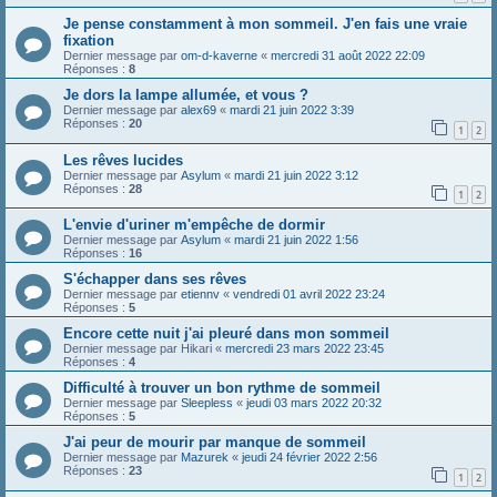
Je pense constamment à mon sommeil. J'en fais une vraie
fixation
Dernier message par
om-d-kaverne
«
mercredi 31 août 2022 22:09
Réponses :
8
Je dors la lampe allumée, et vous ?
Dernier message par
alex69
«
mardi 21 juin 2022 3:39
Réponses :
20
1
2
Les rêves lucides
Dernier message par
Asylum
«
mardi 21 juin 2022 3:12
Réponses :
28
1
2
L'envie d'uriner m'empêche de dormir
Dernier message par
Asylum
«
mardi 21 juin 2022 1:56
Réponses :
16
S'échapper dans ses rêves
Dernier message par
etiennv
«
vendredi 01 avril 2022 23:24
Réponses :
5
Encore cette nuit j'ai pleuré dans mon sommeil
Dernier message par
Hikari
«
mercredi 23 mars 2022 23:45
Réponses :
4
Difficulté à trouver un bon rythme de sommeil
Dernier message par
Sleepless
«
jeudi 03 mars 2022 20:32
Réponses :
5
J'ai peur de mourir par manque de sommeil
Dernier message par
Mazurek
«
jeudi 24 février 2022 2:56
Réponses :
23
1
2