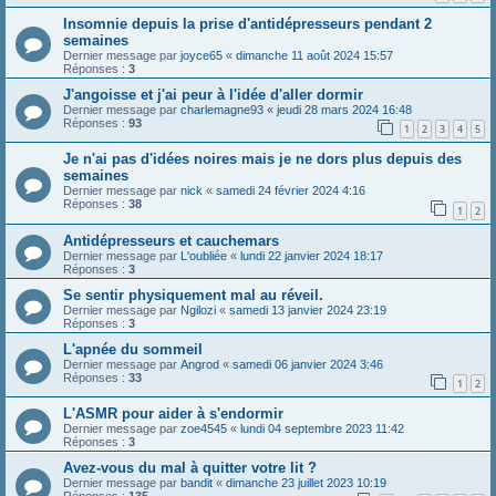
Insomnie depuis la prise d'antidépresseurs pendant 2
semaines
Dernier message par
joyce65
«
dimanche 11 août 2024 15:57
Réponses :
3
J'angoisse et j'ai peur à l'idée d'aller dormir
Dernier message par
charlemagne93
«
jeudi 28 mars 2024 16:48
Réponses :
93
1
2
3
4
5
Je n'ai pas d'idées noires mais je ne dors plus depuis des
semaines
Dernier message par
nick
«
samedi 24 février 2024 4:16
Réponses :
38
1
2
Antidépresseurs et cauchemars
Dernier message par
L'oubliée
«
lundi 22 janvier 2024 18:17
Réponses :
3
Se sentir physiquement mal au réveil.
Dernier message par
Ngilozi
«
samedi 13 janvier 2024 23:19
Réponses :
3
L'apnée du sommeil
Dernier message par
Angrod
«
samedi 06 janvier 2024 3:46
Réponses :
33
1
2
L'ASMR pour aider à s'endormir
Dernier message par
zoe4545
«
lundi 04 septembre 2023 11:42
Réponses :
3
Avez-vous du mal à quitter votre lit ?
Dernier message par
bandit
«
dimanche 23 juillet 2023 10:19