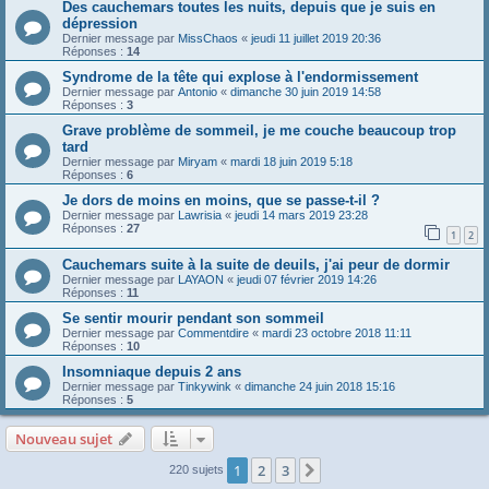
Des cauchemars toutes les nuits, depuis que je suis en
dépression
Dernier message par
MissChaos
«
jeudi 11 juillet 2019 20:36
Réponses :
14
Syndrome de la tête qui explose à l'endormissement
Dernier message par
Antonio
«
dimanche 30 juin 2019 14:58
Réponses :
3
Grave problème de sommeil, je me couche beaucoup trop
tard
Dernier message par
Miryam
«
mardi 18 juin 2019 5:18
Réponses :
6
Je dors de moins en moins, que se passe-t-il ?
Dernier message par
Lawrisia
«
jeudi 14 mars 2019 23:28
Réponses :
27
1
2
Cauchemars suite à la suite de deuils, j'ai peur de dormir
Dernier message par
LAYAON
«
jeudi 07 février 2019 14:26
Réponses :
11
Se sentir mourir pendant son sommeil
Dernier message par
Commentdire
«
mardi 23 octobre 2018 11:11
Réponses :
10
Insomniaque depuis 2 ans
Dernier message par
Tinkywink
«
dimanche 24 juin 2018 15:16
Réponses :
5
Nouveau sujet
1
2
3
Suivante
220 sujets