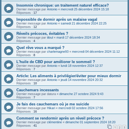
Insomnie chronique: un traitement naturel efficace?
Dernier message par
Antonio
«
mercredi 25 décembre 2024 15:18
Réponses :
17
Impossible de dormir après un malaise vagal
Dernier message par
Antonio
«
samedi 21 décembre 2024 22:25
Réponses :
12
Réveils précoces, évitables ?
Dernier message par
tiloul
«
mardi 17 décembre 2024 18:34
Réponses :
4
Quel rêve vous a marqué ?
Dernier message par
charlemagne93
«
mercredi 04 décembre 2024 11:12
Réponses :
8
L'huile de CBD pour améliorer le sommeil ?
Dernier message par
Antonio
«
lundi 18 novembre 2024 12:37
Réponses :
7
Article: Les aliments à privilégier/éviter pour mieux dormir
Dernier message par
Antonio
«
jeudi 14 novembre 2024 20:32
Réponses :
10
Cauchemars incessants
Dernier message par
datura
«
dimanche 27 octobre 2024 9:43
Réponses :
7
Je fais des cauchemars où je me suicide
Dernier message par
Hikari
«
mercredi 02 octobre 2024 17:56
Réponses :
16
Comment se rendormir après un réveil précoce ?
Dernier message par
clémentine
«
dimanche 01 septembre 2024 18:20
Réponses :
41
1
2
3