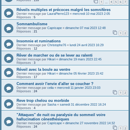
Réponses :
135
1
4
5
6
7
…
Réveils multiples et précoces malgré les somnifères
Dernier message par
LauraPierre123
«
mercredi 10 mai 2023 2:05
Réponses :
5
Somnambulisme
Dernier message par
Capricape
«
dimanche 07 mai 2023 12:48
Réponses :
21
1
2
Insomnie et ruminations
Dernier message par
Christophe76
«
lundi 24 avril 2023 16:29
Réponses :
12
Rêver de marcher ou de se lever au ralenti
Dernier message par
Hikari
«
dimanche 19 mars 2023 22:45
Réponses :
3
Réveil avec la boule au ventre
Dernier message par
Hikari
«
dimanche 05 février 2023 15:42
Réponses :
17
Comment avoir l'envie d'aller se coucher ?
Dernier message par
celia
«
mercredi 11 janvier 2023 23:03
Réponses :
24
1
2
Reve trop chelou ou morbide
Dernier message par
Sasha
«
samedi 31 décembre 2022 16:24
Réponses :
4
"Attaques" de nuit ou paralysie du sommeil voire
hallucination cénesthésiques
Dernier message par
Capricape
«
dimanche 27 novembre 2022 14:32
Réponses :
24
1
2