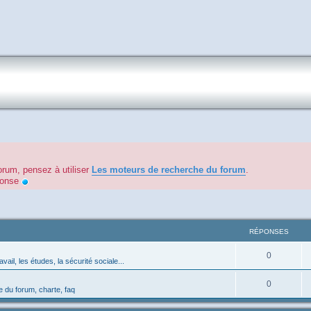
orum, pensez à utiliser
Les moteurs de recherche du forum
.
éponse
RÉPONSES
0
avail, les études, la sécurité sociale...
0
 du forum, charte, faq