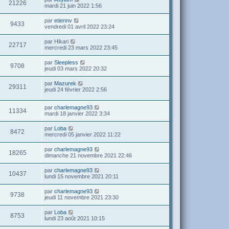
21226
mardi 21 juin 2022 1:56
par
etiennv
9433
vendredi 01 avril 2022 23:24
par
Hikari
22717
mercredi 23 mars 2022 23:45
par
Sleepless
9708
jeudi 03 mars 2022 20:32
par
Mazurek
29311
jeudi 24 février 2022 2:56
par
charlemagne93
11334
mardi 18 janvier 2022 3:34
par
Loba
8472
mercredi 05 janvier 2022 11:22
par
charlemagne93
18265
dimanche 21 novembre 2021 22:46
par
charlemagne93
10437
lundi 15 novembre 2021 20:11
par
charlemagne93
9738
jeudi 11 novembre 2021 23:30
par
Loba
8753
lundi 23 août 2021 10:15