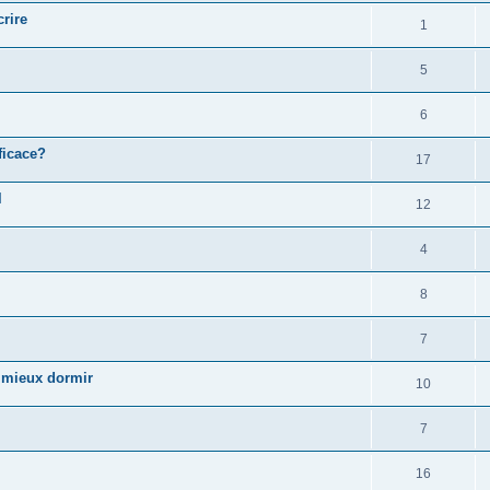
crire
1
5
6
ficace?
17
l
12
4
8
7
ur mieux dormir
10
7
16