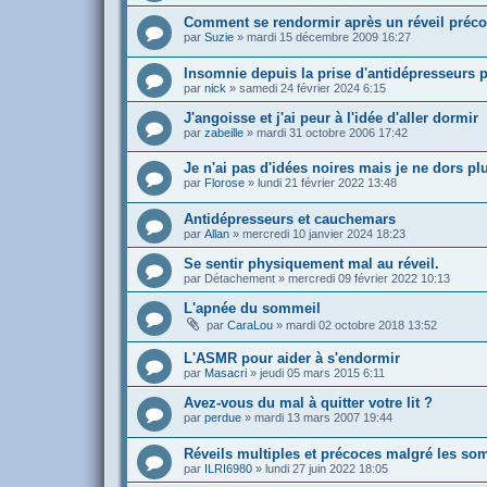
Comment se rendormir après un réveil préco
par
Suzie
»
mardi 15 décembre 2009 16:27
Insomnie depuis la prise d'antidépresseurs
par
nick
»
samedi 24 février 2024 6:15
J'angoisse et j'ai peur à l'idée d'aller dormir
par
zabeille
»
mardi 31 octobre 2006 17:42
Je n'ai pas d'idées noires mais je ne dors p
par
Florose
»
lundi 21 février 2022 13:48
Antidépresseurs et cauchemars
par
Allan
»
mercredi 10 janvier 2024 18:23
Se sentir physiquement mal au réveil.
par
Détachement
»
mercredi 09 février 2022 10:13
L'apnée du sommeil
par
CaraLou
»
mardi 02 octobre 2018 13:52
L'ASMR pour aider à s'endormir
par
Masacri
»
jeudi 05 mars 2015 6:11
Avez-vous du mal à quitter votre lit ?
par
perdue
»
mardi 13 mars 2007 19:44
Réveils multiples et précoces malgré les so
par
ILRI6980
»
lundi 27 juin 2022 18:05