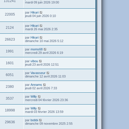
131241
mardi 09 juin 2026 19:00
par
Hikari
22005
jeudi 04 juin 2026 0:10
par
Hikari
2124
mardi 26 mai 2026 2:35
par
Hikari
26623
dimanche 10 mai 2026 5:12
par
moms68
1991
mercredi 29 avril 2026 6:19
par
vibou
1601
jeudi 23 avril 2026 12:51
par
Vavasseur
6051
dimanche 12 avril 2026 11:03
par
Annams
2380
jeudi 02 avril 2026 7:33
par
Willy
3537
mercredi 04 février 2026 23:36
par
Willy
18998
mardi 03 février 2026 13:59
par
bobbi
29636
dimanche 09 novembre 2025 2:55