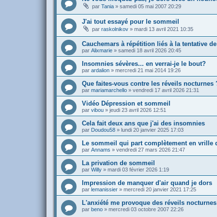
par
Tania
»
samedi 05 mai 2007 20:29
J'ai tout essayé pour le sommeil
par
raskolnikov
»
mardi 13 avril 2021 10:35
Cauchemars à répétition liés à la tentative d
par
Alixmarie
»
samedi 18 avril 2026 20:45
Insomnies sévères... en verrai-je le bout?
par
ardalion
»
mercredi 21 mai 2014 19:26
Que faites-vous contre les réveils nocturnes 
par
mariamarchello
»
vendredi 17 avril 2026 21:31
Vidéo Dépression et sommeil
par
vibou
»
jeudi 23 avril 2026 12:51
Cela fait deux ans que j'ai des insomnies
par
Doudou58
»
lundi 20 janvier 2025 17:03
Le sommeil qui part complètement en vrille 
par
Annams
»
vendredi 27 mars 2026 21:47
La privation de sommeil
par
Willy
»
mardi 03 février 2026 1:19
Impression de manquer d'air quand je dors
par
lemanissier
»
mercredi 20 janvier 2021 17:25
L'anxiété me provoque des réveils nocturnes
par
beno
»
mercredi 03 octobre 2007 22:26