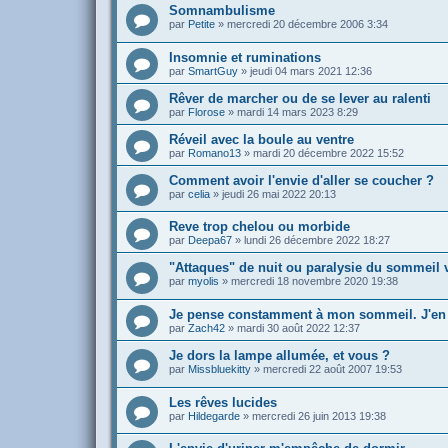
Somnambulisme
par
Petite
»
mercredi 20 décembre 2006 3:34
Insomnie et ruminations
par
SmartGuy
»
jeudi 04 mars 2021 12:36
Rêver de marcher ou de se lever au ralenti
par
Florose
»
mardi 14 mars 2023 8:29
Réveil avec la boule au ventre
par
Romano13
»
mardi 20 décembre 2022 15:52
Comment avoir l'envie d'aller se coucher ?
par
celia
»
jeudi 26 mai 2022 20:13
Reve trop chelou ou morbide
par
Deepa67
»
lundi 26 décembre 2022 18:27
"Attaques" de nuit ou paralysie du sommeil 
par
myolis
»
mercredi 18 novembre 2020 19:38
Je pense constamment à mon sommeil. J'en fa
par
Zach42
»
mardi 30 août 2022 12:37
Je dors la lampe allumée, et vous ?
par
Missbluekitty
»
mercredi 22 août 2007 19:53
Les rêves lucides
par
Hildegarde
»
mercredi 26 juin 2013 19:38