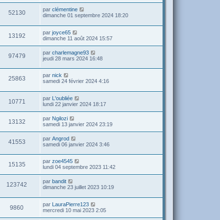
par
clémentine
52130
dimanche 01 septembre 2024 18:20
par
joyce65
13192
dimanche 11 août 2024 15:57
par
charlemagne93
97479
jeudi 28 mars 2024 16:48
par
nick
25863
samedi 24 février 2024 4:16
par
L'oubliée
10771
lundi 22 janvier 2024 18:17
par
Ngilozi
13132
samedi 13 janvier 2024 23:19
par
Angrod
41553
samedi 06 janvier 2024 3:46
par
zoe4545
15135
lundi 04 septembre 2023 11:42
par
bandit
123742
dimanche 23 juillet 2023 10:19
par
LauraPierre123
9860
mercredi 10 mai 2023 2:05