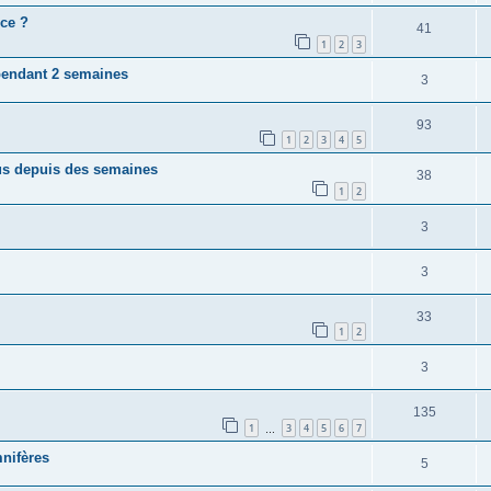
ce ?
41
1
2
3
 pendant 2 semaines
3
93
1
2
3
4
5
lus depuis des semaines
38
1
2
3
3
33
1
2
3
135
1
3
4
5
6
7
…
mnifères
5