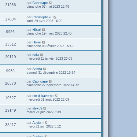
par
Capricape
21366
dimanche 07 mai 2023 12:48
par
Christophe76
17004
lundi 24 avril 2023 16:29
par
Hikari
9956
dimanche 19 mars 2023 22:45
par
Hikari
13512
dimanche 05 février 2023 15:42
par
celia
20119
mercredi 11 janvier 2023 23:03
par
Sasha
9958
samedi 31 décembre 2022 16:24
par
Capricape
20570
dimanche 27 novembre 2022 14:32
par
om-d-kaverne
10627
mercredi 31 août 2022 22:09
par
alex69
29149
mardi 21 juin 2022 3:39
par
Asylum
38417
mardi 21 juin 2022 3:12
par
Asylum