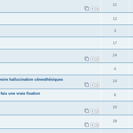
21
1
2
12
3
17
24
1
2
4
voire hallucination cénesthésiques
24
1
2
is une vraie fixation
8
20
1
2
28
1
2