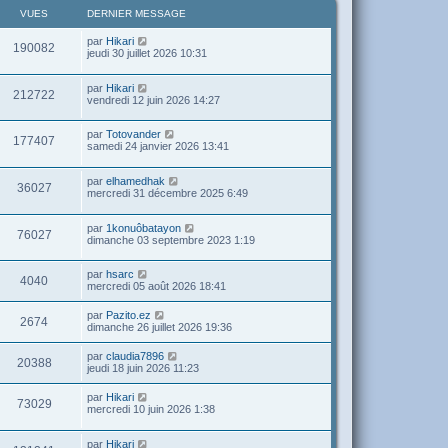
VUES
DERNIER MESSAGE
par
Hikari
190082
jeudi 30 juillet 2026 10:31
par
Hikari
212722
vendredi 12 juin 2026 14:27
par
Totovander
177407
samedi 24 janvier 2026 13:41
par
elhamedhak
36027
mercredi 31 décembre 2025 6:49
par
1konuôbatayon
76027
dimanche 03 septembre 2023 1:19
par
hsarc
4040
mercredi 05 août 2026 18:41
par
Pazito.ez
2674
dimanche 26 juillet 2026 19:36
par
claudia7896
20388
jeudi 18 juin 2026 11:23
par
Hikari
73029
mercredi 10 juin 2026 1:38
par
Hikari