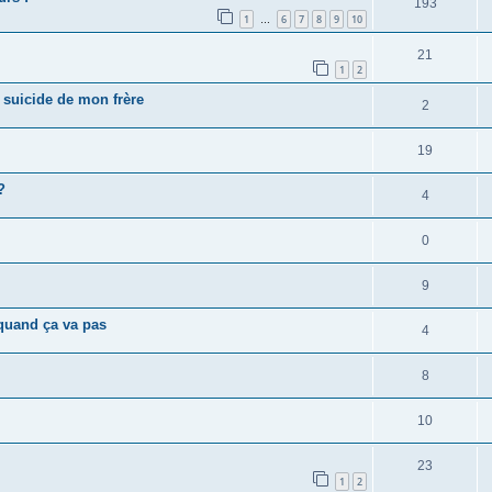
193
1
6
7
8
9
10
…
21
1
2
e suicide de mon frère
2
19
?
4
0
9
quand ça va pas
4
8
10
23
1
2