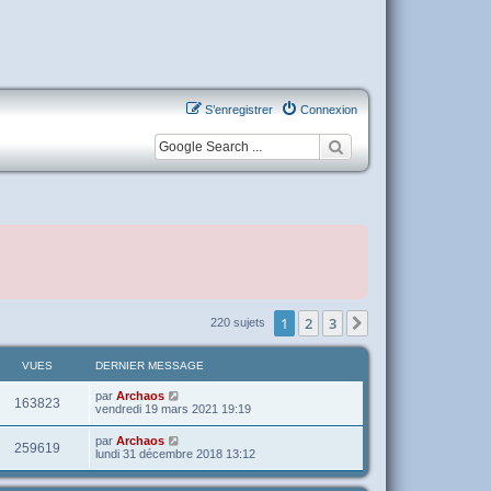
S’enregistrer
Connexion
1
2
3
Suivante
220 sujets
VUES
DERNIER MESSAGE
par
Archaos
163823
vendredi 19 mars 2021 19:19
par
Archaos
259619
lundi 31 décembre 2018 13:12