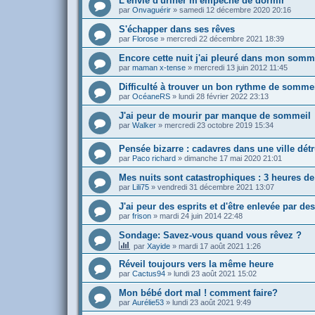
L'envie d'uriner m'empêche de dormir
par
Onvaguérir
»
samedi 12 décembre 2020 20:16
S'échapper dans ses rêves
par
Florose
»
mercredi 22 décembre 2021 18:39
Encore cette nuit j'ai pleuré dans mon somm
par
maman x-tense
»
mercredi 13 juin 2012 11:45
Difficulté à trouver un bon rythme de somme
par
OcéaneRS
»
lundi 28 février 2022 23:13
J'ai peur de mourir par manque de sommeil
par
Walker
»
mercredi 23 octobre 2019 15:34
Pensée bizarre : cadavres dans une ville détr
par
Paco richard
»
dimanche 17 mai 2020 21:01
Mes nuits sont catastrophiques : 3 heures d
par
Lili75
»
vendredi 31 décembre 2021 13:07
J'ai peur des esprits et d'être enlevée par des
par
frison
»
mardi 24 juin 2014 22:48
Sondage: Savez-vous quand vous rêvez ?
par
Xayide
»
mardi 17 août 2021 1:26
Réveil toujours vers la même heure
par
Cactus94
»
lundi 23 août 2021 15:02
Mon bébé dort mal ! comment faire?
par
Aurélie53
»
lundi 23 août 2021 9:49