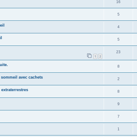
16
5
eil
4
il
5
23
1
2
uite.
8
e sommeil avec cachets
2
 extraterrestres
8
9
7
1