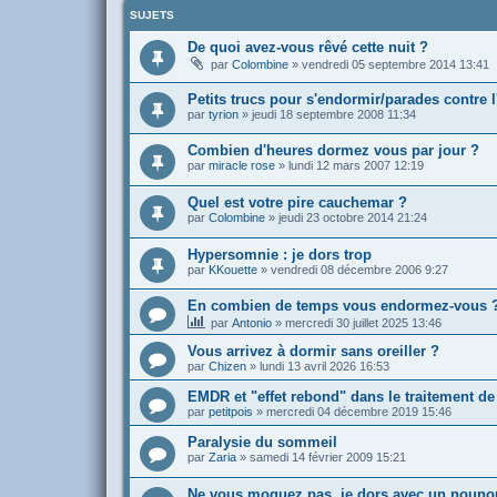
SUJETS
De quoi avez-vous rêvé cette nuit ?
par
Colombine
»
vendredi 05 septembre 2014 13:41
Petits trucs pour s'endormir/parades contre 
par
tyrion
»
jeudi 18 septembre 2008 11:34
Combien d'heures dormez vous par jour ?
par
miracle rose
»
lundi 12 mars 2007 12:19
Quel est votre pire cauchemar ?
par
Colombine
»
jeudi 23 octobre 2014 21:24
Hypersomnie : je dors trop
par
KKouette
»
vendredi 08 décembre 2006 9:27
En combien de temps vous endormez-vous 
par
Antonio
»
mercredi 30 juillet 2025 13:46
Vous arrivez à dormir sans oreiller ?
par
Chizen
»
lundi 13 avril 2026 16:53
EMDR et "effet rebond" dans le traitement de
par
petitpois
»
mercredi 04 décembre 2019 15:46
Paralysie du sommeil
par
Zaria
»
samedi 14 février 2009 15:21
Ne vous moquez pas, je dors avec un nounou