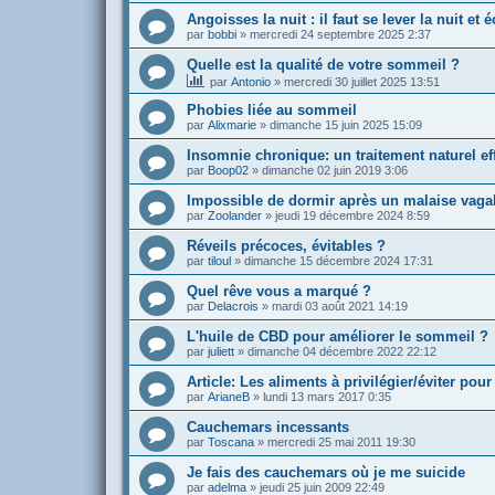
Angoisses la nuit : il faut se lever la nuit et é
par
bobbi
»
mercredi 24 septembre 2025 2:37
Quelle est la qualité de votre sommeil ?
par
Antonio
»
mercredi 30 juillet 2025 13:51
Phobies liée au sommeil
par
Alixmarie
»
dimanche 15 juin 2025 15:09
Insomnie chronique: un traitement naturel ef
par
Boop02
»
dimanche 02 juin 2019 3:06
Impossible de dormir après un malaise vaga
par
Zoolander
»
jeudi 19 décembre 2024 8:59
Réveils précoces, évitables ?
par
tiloul
»
dimanche 15 décembre 2024 17:31
Quel rêve vous a marqué ?
par
Delacrois
»
mardi 03 août 2021 14:19
L'huile de CBD pour améliorer le sommeil ?
par
juliett
»
dimanche 04 décembre 2022 22:12
Article: Les aliments à privilégier/éviter po
par
ArianeB
»
lundi 13 mars 2017 0:35
Cauchemars incessants
par
Toscana
»
mercredi 25 mai 2011 19:30
Je fais des cauchemars où je me suicide
par
adelma
»
jeudi 25 juin 2009 22:49