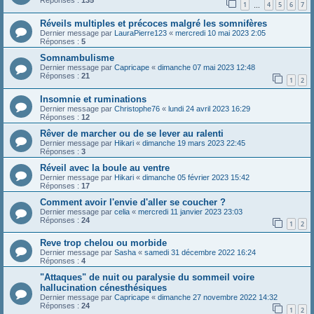
Réponses :
135
1
4
5
6
7
…
Réveils multiples et précoces malgré les somnifères
Dernier message par
LauraPierre123
«
mercredi 10 mai 2023 2:05
Réponses :
5
Somnambulisme
Dernier message par
Capricape
«
dimanche 07 mai 2023 12:48
Réponses :
21
1
2
Insomnie et ruminations
Dernier message par
Christophe76
«
lundi 24 avril 2023 16:29
Réponses :
12
Rêver de marcher ou de se lever au ralenti
Dernier message par
Hikari
«
dimanche 19 mars 2023 22:45
Réponses :
3
Réveil avec la boule au ventre
Dernier message par
Hikari
«
dimanche 05 février 2023 15:42
Réponses :
17
Comment avoir l'envie d'aller se coucher ?
Dernier message par
celia
«
mercredi 11 janvier 2023 23:03
Réponses :
24
1
2
Reve trop chelou ou morbide
Dernier message par
Sasha
«
samedi 31 décembre 2022 16:24
Réponses :
4
"Attaques" de nuit ou paralysie du sommeil voire
hallucination cénesthésiques
Dernier message par
Capricape
«
dimanche 27 novembre 2022 14:32
Réponses :
24
1
2