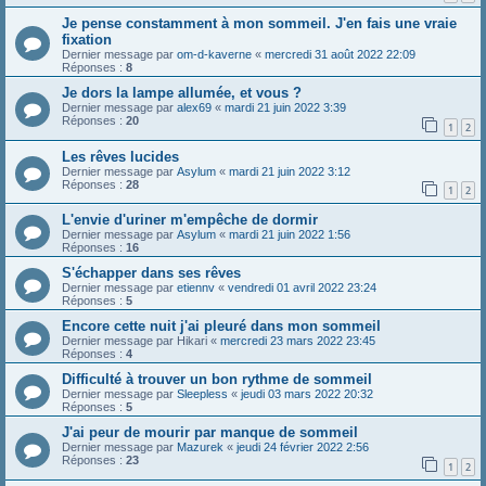
Je pense constamment à mon sommeil. J'en fais une vraie
fixation
Dernier message par
om-d-kaverne
«
mercredi 31 août 2022 22:09
Réponses :
8
Je dors la lampe allumée, et vous ?
Dernier message par
alex69
«
mardi 21 juin 2022 3:39
Réponses :
20
1
2
Les rêves lucides
Dernier message par
Asylum
«
mardi 21 juin 2022 3:12
Réponses :
28
1
2
L'envie d'uriner m'empêche de dormir
Dernier message par
Asylum
«
mardi 21 juin 2022 1:56
Réponses :
16
S'échapper dans ses rêves
Dernier message par
etiennv
«
vendredi 01 avril 2022 23:24
Réponses :
5
Encore cette nuit j'ai pleuré dans mon sommeil
Dernier message par
Hikari
«
mercredi 23 mars 2022 23:45
Réponses :
4
Difficulté à trouver un bon rythme de sommeil
Dernier message par
Sleepless
«
jeudi 03 mars 2022 20:32
Réponses :
5
J'ai peur de mourir par manque de sommeil
Dernier message par
Mazurek
«
jeudi 24 février 2022 2:56
Réponses :
23
1
2