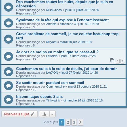
Des cauchemars toutes les nuits, depuis que je suis en
dépression
Dernier message par
MissChaos
«
jeudi 11 juillet 2019 20:36
Réponses :
14
Syndrome de la tête qui explose à l'endormissement
Dernier message par
Antonio
«
dimanche 30 juin 2019 14:58
Réponses :
3
Grave problème de sommeil, je me couche beaucoup trop
tard
Dernier message par
Miryam
«
mardi 18 juin 2019 5:18
Réponses :
6
Je dors de moins en moins, que se passe-t-il ?
Dernier message par
Lawrisia
«
jeudi 14 mars 2019 23:28
Réponses :
27
1
2
Cauchemars suite à la suite de deuils, j'ai peur de dormir
Dernier message par
LAYAON
«
jeudi 07 février 2019 14:26
Réponses :
11
Se sentir mourir pendant son sommeil
Dernier message par
Commentdire
«
mardi 23 octobre 2018 11:11
Réponses :
10
Insomniaque depuis 2 ans
Dernier message par
Tinkywink
«
dimanche 24 juin 2018 15:16
Réponses :
5
Nouveau sujet
1
2
3
Suivante
220 sujets