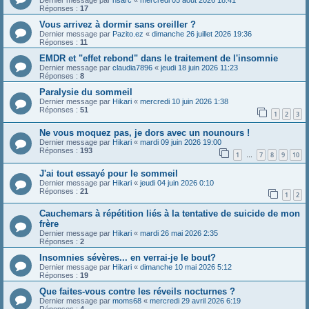
Dernier message par
hsarc
«
mercredi 05 août 2026 18:41
Réponses :
17
Vous arrivez à dormir sans oreiller ?
Dernier message par
Pazito.ez
«
dimanche 26 juillet 2026 19:36
Réponses :
11
EMDR et "effet rebond" dans le traitement de l'insomnie
Dernier message par
claudia7896
«
jeudi 18 juin 2026 11:23
Réponses :
8
Paralysie du sommeil
Dernier message par
Hikari
«
mercredi 10 juin 2026 1:38
Réponses :
51
1
2
3
Ne vous moquez pas, je dors avec un nounours !
Dernier message par
Hikari
«
mardi 09 juin 2026 19:00
Réponses :
193
1
7
8
9
10
…
J'ai tout essayé pour le sommeil
Dernier message par
Hikari
«
jeudi 04 juin 2026 0:10
Réponses :
21
1
2
Cauchemars à répétition liés à la tentative de suicide de mon
frère
Dernier message par
Hikari
«
mardi 26 mai 2026 2:35
Réponses :
2
Insomnies sévères... en verrai-je le bout?
Dernier message par
Hikari
«
dimanche 10 mai 2026 5:12
Réponses :
19
Que faites-vous contre les réveils nocturnes ?
Dernier message par
moms68
«
mercredi 29 avril 2026 6:19