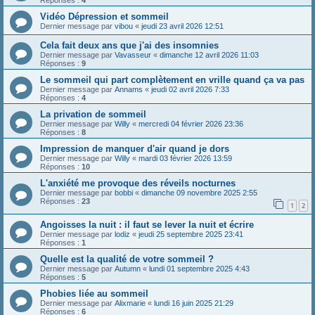
Réponses :
4
Vidéo Dépression et sommeil
Dernier message par
vibou
«
jeudi 23 avril 2026 12:51
Cela fait deux ans que j'ai des insomnies
Dernier message par
Vavasseur
«
dimanche 12 avril 2026 11:03
Réponses :
9
Le sommeil qui part complètement en vrille quand ça va pas
Dernier message par
Annams
«
jeudi 02 avril 2026 7:33
Réponses :
4
La privation de sommeil
Dernier message par
Willy
«
mercredi 04 février 2026 23:36
Réponses :
8
Impression de manquer d'air quand je dors
Dernier message par
Willy
«
mardi 03 février 2026 13:59
Réponses :
10
L'anxiété me provoque des réveils nocturnes
Dernier message par
bobbi
«
dimanche 09 novembre 2025 2:55
Réponses :
23
1
2
Angoisses la nuit : il faut se lever la nuit et écrire
Dernier message par
lodiz
«
jeudi 25 septembre 2025 23:41
Réponses :
1
Quelle est la qualité de votre sommeil ?
Dernier message par
Autumn
«
lundi 01 septembre 2025 4:43
Réponses :
5
Phobies liée au sommeil
Dernier message par
Alixmarie
«
lundi 16 juin 2025 21:29
Réponses :
6