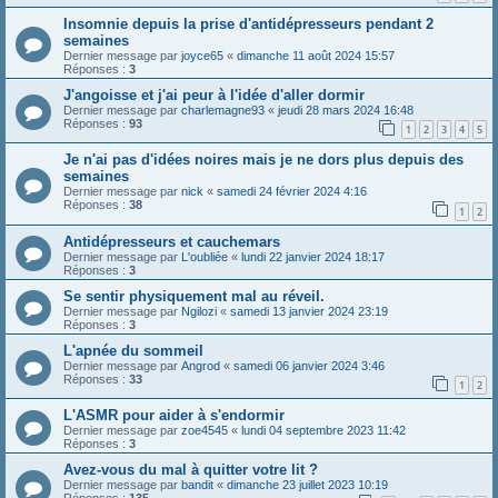
Insomnie depuis la prise d'antidépresseurs pendant 2
semaines
Dernier message par
joyce65
«
dimanche 11 août 2024 15:57
Réponses :
3
J'angoisse et j'ai peur à l'idée d'aller dormir
Dernier message par
charlemagne93
«
jeudi 28 mars 2024 16:48
Réponses :
93
1
2
3
4
5
Je n'ai pas d'idées noires mais je ne dors plus depuis des
semaines
Dernier message par
nick
«
samedi 24 février 2024 4:16
Réponses :
38
1
2
Antidépresseurs et cauchemars
Dernier message par
L'oubliée
«
lundi 22 janvier 2024 18:17
Réponses :
3
Se sentir physiquement mal au réveil.
Dernier message par
Ngilozi
«
samedi 13 janvier 2024 23:19
Réponses :
3
L'apnée du sommeil
Dernier message par
Angrod
«
samedi 06 janvier 2024 3:46
Réponses :
33
1
2
L'ASMR pour aider à s'endormir
Dernier message par
zoe4545
«
lundi 04 septembre 2023 11:42
Réponses :
3
Avez-vous du mal à quitter votre lit ?
Dernier message par
bandit
«
dimanche 23 juillet 2023 10:19