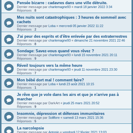
Pensée bizarre : cadavres dans une ville détruite.
Dernier message par
charlemagne93
«
mardi 18 janvier 2022 3:34
Réponses :
8
Mes nuits sont catastrophiques : 3 heures de sommeil avec
cachets
Dernier message par
Loba
«
mercredi 05 janvier 2022 11:22
Réponses :
2
J'ai peur des esprits et d'être enlevée par des extraterrestres
Dernier message par
charlemagne93
«
dimanche 21 novembre 2021 22:46
Réponses :
8
Sondage: Savez-vous quand vous rêvez ?
Dernier message par
charlemagne93
«
lundi 15 novembre 2021 20:11
Réponses :
9
Réveil toujours vers la même heure
Dernier message par
charlemagne93
«
jeudi 11 novembre 2021 23:30
Réponses :
7
Mon bébé dort mal ! comment faire?
Dernier message par
Loba
«
lundi 23 août 2021 10:15
Réponses :
1
Je rêve que je vole dans les airs et que je n'arrive pas à
marcher
Dernier message par
DarkArt
«
jeudi 25 mars 2021 20:52
Réponses :
9
Insomnie, dépression et défenses immunitaires
Dernier message par
Soliflore
«
samedi 13 mars 2021 15:36
Réponses :
5
La narcolepsie
Dernier message par
Antonio
«
vendredi 12 février 2021 13:03