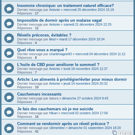
Insomnie chronique: un traitement naturel efficace?
Dernier message par
Antonio
«
mercredi 25 décembre 2024 15:18
Réponses :
17
Impossible de dormir après un malaise vagal
Dernier message par
Antonio
«
samedi 21 décembre 2024 22:25
Réponses :
12
Réveils précoces, évitables ?
Dernier message par
tiloul
«
mardi 17 décembre 2024 18:34
Réponses :
4
Quel rêve vous a marqué ?
Dernier message par
charlemagne93
«
mercredi 04 décembre 2024 11:12
Réponses :
8
L'huile de CBD pour améliorer le sommeil ?
Dernier message par
Antonio
«
lundi 18 novembre 2024 12:37
Réponses :
7
Article: Les aliments à privilégier/éviter pour mieux dormir
Dernier message par
Antonio
«
jeudi 14 novembre 2024 20:32
Réponses :
10
Cauchemars incessants
Dernier message par
datura
«
dimanche 27 octobre 2024 9:43
Réponses :
7
Je fais des cauchemars où je me suicide
Dernier message par
Hikari
«
mercredi 02 octobre 2024 17:56
Réponses :
16
Comment se rendormir après un réveil précoce ?
Dernier message par
clémentine
«
dimanche 01 septembre 2024 18:20
Réponses :
41
1
2
3