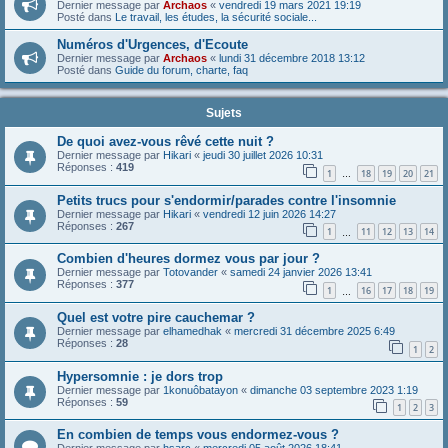
Dernier message par
Archaos
«
vendredi 19 mars 2021 19:19
Posté dans
Le travail, les études, la sécurité sociale...
Numéros d'Urgences, d'Ecoute
Dernier message par
Archaos
«
lundi 31 décembre 2018 13:12
Posté dans
Guide du forum, charte, faq
Sujets
De quoi avez-vous rêvé cette nuit ?
Dernier message par
Hikari
«
jeudi 30 juillet 2026 10:31
Réponses :
419
1
18
19
20
21
…
Petits trucs pour s'endormir/parades contre l'insomnie
Dernier message par
Hikari
«
vendredi 12 juin 2026 14:27
Réponses :
267
1
11
12
13
14
…
Combien d'heures dormez vous par jour ?
Dernier message par
Totovander
«
samedi 24 janvier 2026 13:41
Réponses :
377
1
16
17
18
19
…
Quel est votre pire cauchemar ?
Dernier message par
elhamedhak
«
mercredi 31 décembre 2025 6:49
Réponses :
28
1
2
Hypersomnie : je dors trop
Dernier message par
1konuôbatayon
«
dimanche 03 septembre 2023 1:19
Réponses :
59
1
2
3
En combien de temps vous endormez-vous ?