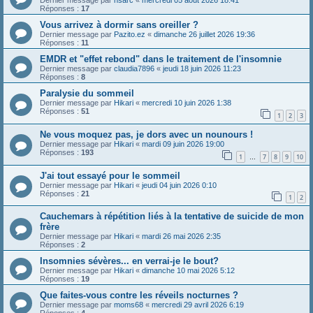
Dernier message par
hsarc
«
mercredi 05 août 2026 18:41
Réponses :
17
Vous arrivez à dormir sans oreiller ?
Dernier message par
Pazito.ez
«
dimanche 26 juillet 2026 19:36
Réponses :
11
EMDR et "effet rebond" dans le traitement de l'insomnie
Dernier message par
claudia7896
«
jeudi 18 juin 2026 11:23
Réponses :
8
Paralysie du sommeil
Dernier message par
Hikari
«
mercredi 10 juin 2026 1:38
Réponses :
51
1
2
3
Ne vous moquez pas, je dors avec un nounours !
Dernier message par
Hikari
«
mardi 09 juin 2026 19:00
Réponses :
193
1
7
8
9
10
…
J'ai tout essayé pour le sommeil
Dernier message par
Hikari
«
jeudi 04 juin 2026 0:10
Réponses :
21
1
2
Cauchemars à répétition liés à la tentative de suicide de mon
frère
Dernier message par
Hikari
«
mardi 26 mai 2026 2:35
Réponses :
2
Insomnies sévères... en verrai-je le bout?
Dernier message par
Hikari
«
dimanche 10 mai 2026 5:12
Réponses :
19
Que faites-vous contre les réveils nocturnes ?
Dernier message par
moms68
«
mercredi 29 avril 2026 6:19