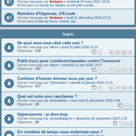
Dernier message par
Archaos
«
vendredi 19 mars 2021 19:19
Posté dans
Le travail, les études, la sécurité sociale...
Numéros d'Urgences, d'Ecoute
Dernier message par
Archaos
«
lundi 31 décembre 2018 13:12
Posté dans
Guide du forum, charte, faq
Sujets
De quoi avez-vous rêvé cette nuit ?
Dernier message par
Hikari
«
jeudi 30 juillet 2026 10:31
Réponses :
419
1
18
19
20
21
…
Petits trucs pour s'endormir/parades contre l'insomnie
Dernier message par
Hikari
«
vendredi 12 juin 2026 14:27
Réponses :
267
1
11
12
13
14
…
Combien d'heures dormez vous par jour ?
Dernier message par
Totovander
«
samedi 24 janvier 2026 13:41
Réponses :
377
1
16
17
18
19
…
Quel est votre pire cauchemar ?
Dernier message par
elhamedhak
«
mercredi 31 décembre 2025 6:49
Réponses :
28
1
2
Hypersomnie : je dors trop
Dernier message par
1konuôbatayon
«
dimanche 03 septembre 2023 1:19
Réponses :
59
1
2
3
En combien de temps vous endormez-vous ?