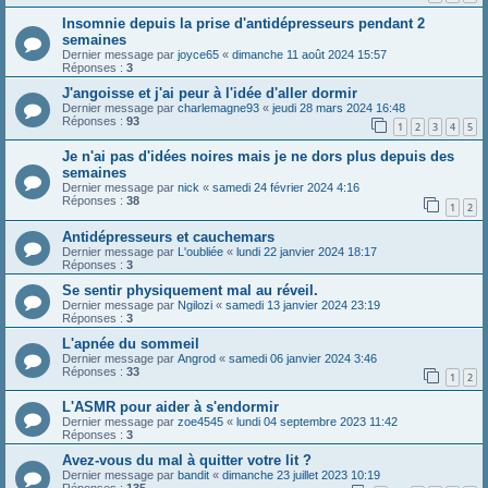
Insomnie depuis la prise d'antidépresseurs pendant 2
semaines
Dernier message par
joyce65
«
dimanche 11 août 2024 15:57
Réponses :
3
J'angoisse et j'ai peur à l'idée d'aller dormir
Dernier message par
charlemagne93
«
jeudi 28 mars 2024 16:48
Réponses :
93
1
2
3
4
5
Je n'ai pas d'idées noires mais je ne dors plus depuis des
semaines
Dernier message par
nick
«
samedi 24 février 2024 4:16
Réponses :
38
1
2
Antidépresseurs et cauchemars
Dernier message par
L'oubliée
«
lundi 22 janvier 2024 18:17
Réponses :
3
Se sentir physiquement mal au réveil.
Dernier message par
Ngilozi
«
samedi 13 janvier 2024 23:19
Réponses :
3
L'apnée du sommeil
Dernier message par
Angrod
«
samedi 06 janvier 2024 3:46
Réponses :
33
1
2
L'ASMR pour aider à s'endormir
Dernier message par
zoe4545
«
lundi 04 septembre 2023 11:42
Réponses :
3
Avez-vous du mal à quitter votre lit ?
Dernier message par
bandit
«
dimanche 23 juillet 2023 10:19