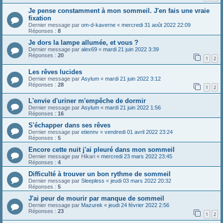
Je pense constamment à mon sommeil. J'en fais une vraie
fixation
Dernier message par
om-d-kaverne
«
mercredi 31 août 2022 22:09
Réponses :
8
Je dors la lampe allumée, et vous ?
Dernier message par
alex69
«
mardi 21 juin 2022 3:39
Réponses :
20
1
2
Les rêves lucides
Dernier message par
Asylum
«
mardi 21 juin 2022 3:12
Réponses :
28
1
2
L'envie d'uriner m'empêche de dormir
Dernier message par
Asylum
«
mardi 21 juin 2022 1:56
Réponses :
16
S'échapper dans ses rêves
Dernier message par
etiennv
«
vendredi 01 avril 2022 23:24
Réponses :
5
Encore cette nuit j'ai pleuré dans mon sommeil
Dernier message par
Hikari
«
mercredi 23 mars 2022 23:45
Réponses :
4
Difficulté à trouver un bon rythme de sommeil
Dernier message par
Sleepless
«
jeudi 03 mars 2022 20:32
Réponses :
5
J'ai peur de mourir par manque de sommeil
Dernier message par
Mazurek
«
jeudi 24 février 2022 2:56
Réponses :
23
1
2