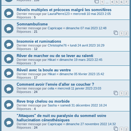
Réponses :
135
1
4
5
6
7
…
Réveils multiples et précoces malgré les somnifères
Dernier message par
LauraPierre123
«
mercredi 10 mai 2023 2:05
Réponses :
5
Somnambulisme
Dernier message par
Capricape
«
dimanche 07 mai 2023 12:48
Réponses :
21
1
2
Insomnie et ruminations
Dernier message par
Christophe76
«
lundi 24 avril 2023 16:29
Réponses :
12
Rêver de marcher ou de se lever au ralenti
Dernier message par
Hikari
«
dimanche 19 mars 2023 22:45
Réponses :
3
Réveil avec la boule au ventre
Dernier message par
Hikari
«
dimanche 05 février 2023 15:42
Réponses :
17
Comment avoir l'envie d'aller se coucher ?
Dernier message par
celia
«
mercredi 11 janvier 2023 23:03
Réponses :
24
1
2
Reve trop chelou ou morbide
Dernier message par
Sasha
«
samedi 31 décembre 2022 16:24
Réponses :
4
"Attaques" de nuit ou paralysie du sommeil voire
hallucination cénesthésiques
Dernier message par
Capricape
«
dimanche 27 novembre 2022 14:32
Réponses :
24
1
2