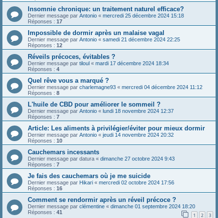
Insomnie chronique: un traitement naturel efficace?
Dernier message par
Antonio
«
mercredi 25 décembre 2024 15:18
Réponses :
17
Impossible de dormir après un malaise vagal
Dernier message par
Antonio
«
samedi 21 décembre 2024 22:25
Réponses :
12
Réveils précoces, évitables ?
Dernier message par
tiloul
«
mardi 17 décembre 2024 18:34
Réponses :
4
Quel rêve vous a marqué ?
Dernier message par
charlemagne93
«
mercredi 04 décembre 2024 11:12
Réponses :
8
L'huile de CBD pour améliorer le sommeil ?
Dernier message par
Antonio
«
lundi 18 novembre 2024 12:37
Réponses :
7
Article: Les aliments à privilégier/éviter pour mieux dormir
Dernier message par
Antonio
«
jeudi 14 novembre 2024 20:32
Réponses :
10
Cauchemars incessants
Dernier message par
datura
«
dimanche 27 octobre 2024 9:43
Réponses :
7
Je fais des cauchemars où je me suicide
Dernier message par
Hikari
«
mercredi 02 octobre 2024 17:56
Réponses :
16
Comment se rendormir après un réveil précoce ?
Dernier message par
clémentine
«
dimanche 01 septembre 2024 18:20
Réponses :
41
1
2
3