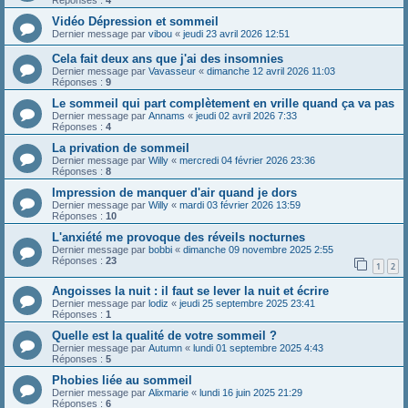
Réponses :
4
Vidéo Dépression et sommeil
Dernier message par
vibou
«
jeudi 23 avril 2026 12:51
Cela fait deux ans que j'ai des insomnies
Dernier message par
Vavasseur
«
dimanche 12 avril 2026 11:03
Réponses :
9
Le sommeil qui part complètement en vrille quand ça va pas
Dernier message par
Annams
«
jeudi 02 avril 2026 7:33
Réponses :
4
La privation de sommeil
Dernier message par
Willy
«
mercredi 04 février 2026 23:36
Réponses :
8
Impression de manquer d'air quand je dors
Dernier message par
Willy
«
mardi 03 février 2026 13:59
Réponses :
10
L'anxiété me provoque des réveils nocturnes
Dernier message par
bobbi
«
dimanche 09 novembre 2025 2:55
Réponses :
23
1
2
Angoisses la nuit : il faut se lever la nuit et écrire
Dernier message par
lodiz
«
jeudi 25 septembre 2025 23:41
Réponses :
1
Quelle est la qualité de votre sommeil ?
Dernier message par
Autumn
«
lundi 01 septembre 2025 4:43
Réponses :
5
Phobies liée au sommeil
Dernier message par
Alixmarie
«
lundi 16 juin 2025 21:29
Réponses :
6