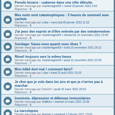
Pensée bizarre : cadavres dans une ville détruite.
Dernier message par
charlemagne93
«
mardi 18 janvier 2022 3:34
Réponses :
8
Mes nuits sont catastrophiques : 3 heures de sommeil avec
cachets
Dernier message par
Loba
«
mercredi 05 janvier 2022 11:22
Réponses :
2
J'ai peur des esprits et d'être enlevée par des extraterrestres
Dernier message par
charlemagne93
«
dimanche 21 novembre 2021 22:46
Réponses :
8
Sondage: Savez-vous quand vous rêvez ?
Dernier message par
charlemagne93
«
lundi 15 novembre 2021 20:11
Réponses :
9
Réveil toujours vers la même heure
Dernier message par
charlemagne93
«
jeudi 11 novembre 2021 23:30
Réponses :
7
Mon bébé dort mal ! comment faire?
Dernier message par
Loba
«
lundi 23 août 2021 10:15
Réponses :
1
Je rêve que je vole dans les airs et que je n'arrive pas à
marcher
Dernier message par
DarkArt
«
jeudi 25 mars 2021 20:52
Réponses :
9
Insomnie, dépression et défenses immunitaires
Dernier message par
Soliflore
«
samedi 13 mars 2021 15:36
Réponses :
5
La narcolepsie
Dernier message par
Antonio
«
vendredi 12 février 2021 13:03