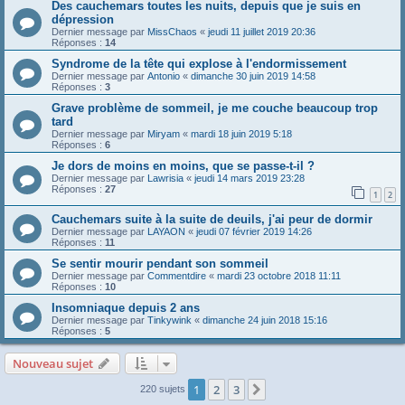
Des cauchemars toutes les nuits, depuis que je suis en
dépression
Dernier message par
MissChaos
«
jeudi 11 juillet 2019 20:36
Réponses :
14
Syndrome de la tête qui explose à l'endormissement
Dernier message par
Antonio
«
dimanche 30 juin 2019 14:58
Réponses :
3
Grave problème de sommeil, je me couche beaucoup trop
tard
Dernier message par
Miryam
«
mardi 18 juin 2019 5:18
Réponses :
6
Je dors de moins en moins, que se passe-t-il ?
Dernier message par
Lawrisia
«
jeudi 14 mars 2019 23:28
Réponses :
27
1
2
Cauchemars suite à la suite de deuils, j'ai peur de dormir
Dernier message par
LAYAON
«
jeudi 07 février 2019 14:26
Réponses :
11
Se sentir mourir pendant son sommeil
Dernier message par
Commentdire
«
mardi 23 octobre 2018 11:11
Réponses :
10
Insomniaque depuis 2 ans
Dernier message par
Tinkywink
«
dimanche 24 juin 2018 15:16
Réponses :
5
Nouveau sujet
1
2
3
Suivante
220 sujets