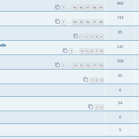
969
1
45
46
47
48
49
…
743
1
34
35
36
37
38
…
85
1
2
3
4
5
onde
142
1
4
5
6
7
8
…
359
1
14
15
16
17
18
…
45
1
2
3
6
34
1
2
0
5