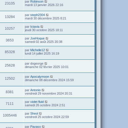
par
Robinson
23105
mardi 13 janvier 2026 22:16
par
steph2304
13284
mardi 30 décembre 2025 8:21
par
Ictavia
10257
jeudi 30 octobre 2025 18:11
par
JoeHoque
3653
samedi 02 août 2025 20:38
par
Michelle12
85328
lundi 14 juillet 2025 16:19
par
dogeorge
25628
dimanche 02 février 2025 10:01
par
Apocalymoon
12502
dimanche 08 décembre 2024 15:59
par
Antonio
8381
vendredi 29 novembre 2024 20:31
par
violet fluid
7111
samedi 26 octobre 2024 2:51
par
Sheol
1005446
vendredi 25 octobre 2024 22:59
par
Payaso