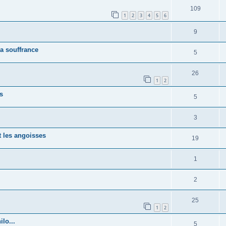
109
1
2
3
4
5
6
9
sa souffrance
5
26
1
2
s
5
3
t les angoisses
19
1
2
25
1
2
lo...
5