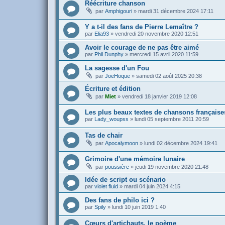
Réécriture chanson
par
Amphigouri
»
mardi 31 décembre 2024 17:11
Y a t-il des fans de Pierre Lemaître ?
par
Elia93
»
vendredi 20 novembre 2020 12:51
Avoir le courage de ne pas être aimé
par
Phil Dunphy
»
mercredi 15 avril 2020 11:59
La sagesse d'un Fou
par
JoeHoque
»
samedi 02 août 2025 20:38
Écriture et édition
par
Miet
»
vendredi 18 janvier 2019 12:08
Les plus beaux textes de chansons française
par
Lady_woupss
»
lundi 05 septembre 2011 20:59
Tas de chair
par
Apocalymoon
»
lundi 02 décembre 2024 19:41
Grimoire d'une mémoire lunaire
par
poussière
»
jeudi 19 novembre 2020 21:48
Idée de script ou scénario
par
violet fluid
»
mardi 04 juin 2024 4:15
Des fans de philo ici ?
par
Spily
»
lundi 10 juin 2019 1:40
Cœurs d'artichauts, le poème