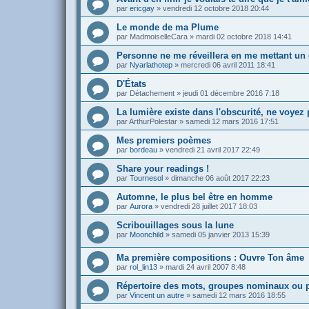
par
ericgay
»
vendredi 12 octobre 2018 20:44
Le monde de ma Plume
par
MadmoiselleCara
»
mardi 02 octobre 2018 14:41
Personne ne me réveillera en me mettant un 
par
Nyarlathotep
»
mercredi 06 avril 2011 18:41
D'États
par
Détachement
»
jeudi 01 décembre 2016 7:18
La lumière existe dans l'obscurité, ne voyez
par
ArthurPolestar
»
samedi 12 mars 2016 17:51
Mes premiers poèmes
par
bordeau
»
vendredi 21 avril 2017 22:49
Share your readings !
par
Tournesol
»
dimanche 06 août 2017 22:23
Automne, le plus bel être en homme
par
Aurora
»
vendredi 28 juillet 2017 18:03
Scribouillages sous la lune
par
Moonchild
»
samedi 05 janvier 2013 15:39
Ma première compositions : Ouvre Ton âme
par
rol_lin13
»
mardi 24 avril 2007 8:48
Répertoire des mots, groupes nominaux ou p
par
Vincent un autre
»
samedi 12 mars 2016 18:55