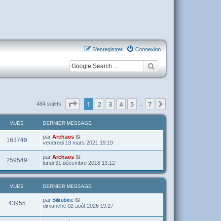
S’enregistrer
Connexion
Page
1
sur
7
1
2
3
4
5
7
Suivante
484 sujets
…
VUES
DERNIER MESSAGE
par
Archaos
163749
vendredi 19 mars 2021 19:19
par
Archaos
259549
lundi 31 décembre 2018 13:12
VUES
DERNIER MESSAGE
par
Bilirubine
43955
dimanche 02 août 2026 19:27