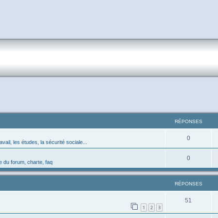
RÉPONSES
0
avail, les études, la sécurité sociale...
0
 du forum, charte, faq
RÉPONSES
51
1
2
3