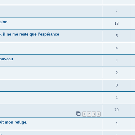
7
sion
18
 il ne me reste que l’espérance
5
4
nouveau
4
2
0
1
70
1
2
3
4
tait mon refuge.
1
e