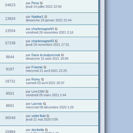
par
Pena
54623
jeudi 14 juillet 2022 22:50
par
Nadine1
13924
dimanche 23 janvier 2022 22:44
par
charlemagne93
13554
vendredi 26 novembre 2021 2:16
par
charlemagne93
37239
jeudi 18 novembre 2021 17:31
par
Dans la toujoursnuit
8644
dimanche 15 août 2021 18:58
par
Frannie
9187
mercredi 21 avril 2021 22:25
par
Romy
19731
samedi 03 avril 2021 20:37
par
Line1990
9501
vendredi 05 mars 2021 2:44
par
Lacroix
8601
mercredi 09 décembre 2020 1:26
par
violet fluid
36549
jeudi 21 mai 2020 0:56
par
decibella
15984