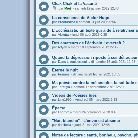
Chak Chak et la Vacuité
par
Miet
»
samedi 12 janvier 2019 12:43
La conscience de Victor Hugo
par
Procrastina
»
samedi 21 juin 2008 0:56
L’Ecclésiaste, un texte qui aide à relativiser 
par
Violetta
»
lundi 06 août 2018 0:38
Des amateurs de l'écrivain Lovecraft ?
par
R'lyeh
»
mardi 18 septembre 2012 22:47
Quand la dépression riposte à ses détracteur
par
Dans la toujoursnuit
»
dimanche 15 août 2021 12:28
Eternelle nuit
par
Frannie
»
dimanche 28 février 2021 13:55
Ma poésie contre la mélancolie, la solitude e
par
Tetsuya
»
samedi 17 septembre 2016 12:20
Vidéos de Poésies lues
par
Line1990
»
vendredi 05 mars 2021 2:33
Éparse
par
Lacroix
»
mardi 24 novembre 2020 0:43
"Nuit blanche" - L’envie est absente
par
decibella
»
jeudi 21 mai 2009 12:48
Notes de lecture : santé, bonheur, psycho, phi