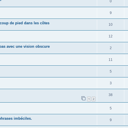
0
9
coup de pied dans les côtes
10
12
 pas avec une vision obscure
2
11
5
3
38
1
2
5
hrases imbéciles.
9