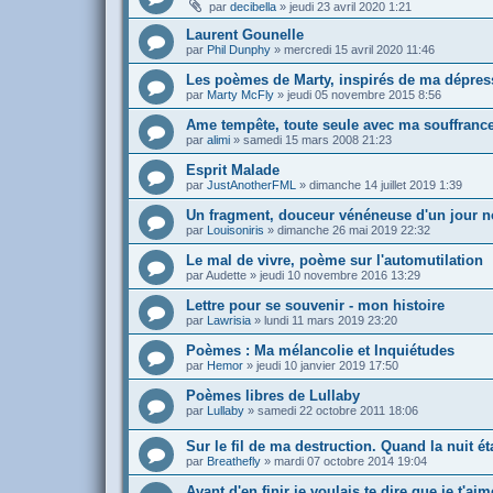
par
decibella
»
jeudi 23 avril 2020 1:21
Laurent Gounelle
par
Phil Dunphy
»
mercredi 15 avril 2020 11:46
Les poèmes de Marty, inspirés de ma dépres
par
Marty McFly
»
jeudi 05 novembre 2015 8:56
Ame tempête, toute seule avec ma souffrance,
par
alimi
»
samedi 15 mars 2008 21:23
Esprit Malade
par
JustAnotherFML
»
dimanche 14 juillet 2019 1:39
Un fragment, douceur vénéneuse d'un jour 
par
Louisoniris
»
dimanche 26 mai 2019 22:32
Le mal de vivre, poème sur l'automutilation
par
Audette
»
jeudi 10 novembre 2016 13:29
Lettre pour se souvenir - mon histoire
par
Lawrisia
»
lundi 11 mars 2019 23:20
Poèmes : Ma mélancolie et Inquiétudes
par
Hemor
»
jeudi 10 janvier 2019 17:50
Poèmes libres de Lullaby
par
Lullaby
»
samedi 22 octobre 2011 18:06
Sur le fil de ma destruction. Quand la nuit é
par
Breathefly
»
mardi 07 octobre 2014 19:04
Avant d'en finir je voulais te dire que je t'aim