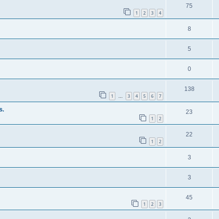
75
1
2
3
4
8
5
0
138
1
3
4
5
6
7
…
s.
23
1
2
22
1
2
3
3
45
1
2
3