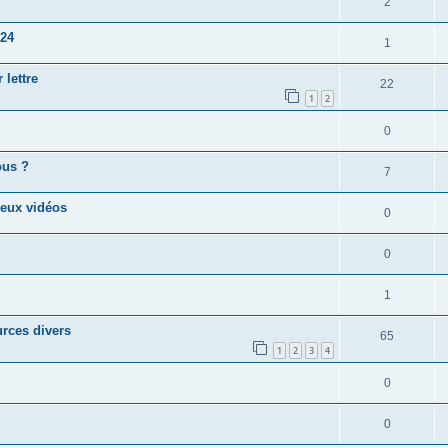
2
024
1
 lettre
22
1
2
0
ous ?
7
eux vidéos
0
0
1
urces divers
65
1
2
3
4
0
0