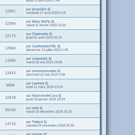
jeudi 23 avril 2020 1:49
par
poussière
12661
vendredi 17 avril 2020 0:19
par
Marty McFly
22564
mardi 11 février 2020 15:02
par
Clopinnette
22170
jeudi 01 août 2019 20:19
par
JustAnotherFML
12884
dimanche 14 juillet 2019 1:45
par
Louisoniris
11885
mardi 28 mai 2019 19:58
par
estcenecessaire
13414
mercredi 22 mai 2019 3:09
par
Lawrisia
9909
lundi 11 mars 2019 23:20
par
MadmoiselleCara
10479
jeudi 10 janvier 2019 18:33
par
unlui
59768
mardi 18 décembre 2018 20:25
par
Tobby4
14715
samedi 24 novembre 2018 20:35
par
ericgay