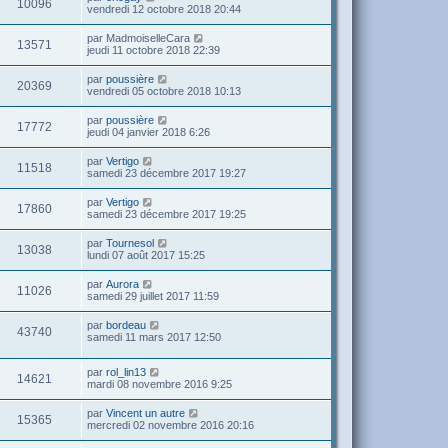
10096
vendredi 12 octobre 2018 20:44
par
MadmoiselleCara
13571
jeudi 11 octobre 2018 22:39
par
poussière
20369
vendredi 05 octobre 2018 10:13
par
poussière
17772
jeudi 04 janvier 2018 6:26
par
Vertigo
11518
samedi 23 décembre 2017 19:27
par
Vertigo
17860
samedi 23 décembre 2017 19:25
par
Tournesol
13038
lundi 07 août 2017 15:25
par
Aurora
11026
samedi 29 juillet 2017 11:59
par
bordeau
43740
samedi 11 mars 2017 12:50
par
rol_lin13
14621
mardi 08 novembre 2016 9:25
par
Vincent un autre
15365
mercredi 02 novembre 2016 20:16