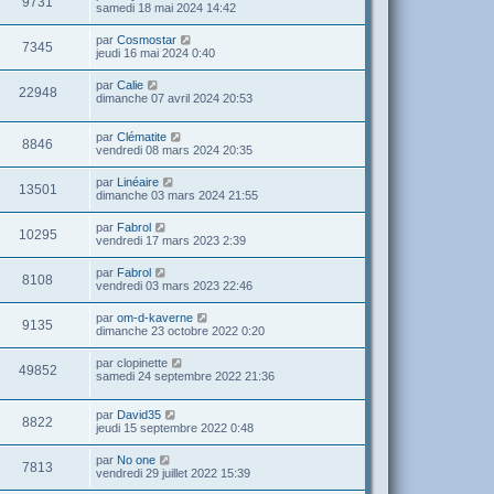
9731
samedi 18 mai 2024 14:42
par
Cosmostar
7345
jeudi 16 mai 2024 0:40
par
Calie
22948
dimanche 07 avril 2024 20:53
par
Clématite
8846
vendredi 08 mars 2024 20:35
par
Linéaire
13501
dimanche 03 mars 2024 21:55
par
Fabrol
10295
vendredi 17 mars 2023 2:39
par
Fabrol
8108
vendredi 03 mars 2023 22:46
par
om-d-kaverne
9135
dimanche 23 octobre 2022 0:20
par
clopinette
49852
samedi 24 septembre 2022 21:36
par
David35
8822
jeudi 15 septembre 2022 0:48
par
No one
7813
vendredi 29 juillet 2022 15:39