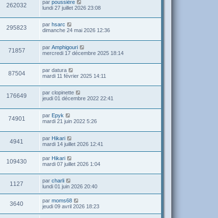
par
poussière
262032
lundi 27 juillet 2026 23:08
par
hsarc
295823
dimanche 24 mai 2026 12:36
par
Amphigouri
71857
mercredi 17 décembre 2025 18:14
par
datura
87504
mardi 11 février 2025 14:11
par
clopinette
176649
jeudi 01 décembre 2022 22:41
par
Epyk
74901
mardi 21 juin 2022 5:26
par
Hikari
4941
mardi 14 juillet 2026 12:41
par
Hikari
109430
mardi 07 juillet 2026 1:04
par
charli
1127
lundi 01 juin 2026 20:40
par
moms68
3640
jeudi 09 avril 2026 18:23