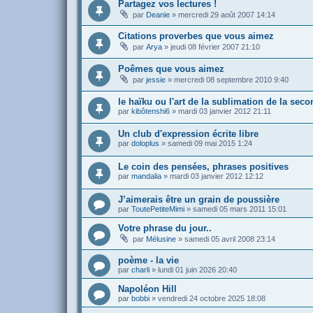
Partagez vos lectures !
par
Deanie
»
mercredi 29 août 2007 14:14
Citations proverbes que vous aimez
par
Arya
»
jeudi 08 février 2007 21:10
Poêmes que vous aimez
par
jessie
»
mercredi 08 septembre 2010 9:40
le haïku ou l'art de la sublimation de la sec
par
kibôtenshi6
»
mardi 03 janvier 2012 21:11
Un club d'expression écrite libre
par
doloplus
»
samedi 09 mai 2015 1:24
Le coin des pensées, phrases positives
par
mandalia
»
mardi 03 janvier 2012 12:12
J’aimerais être un grain de poussière
par
ToutePetiteMimi
»
samedi 05 mars 2011 15:01
Votre phrase du jour..
par
Mélusine
»
samedi 05 avril 2008 23:14
poème - la vie
par
charli
»
lundi 01 juin 2026 20:40
Napoléon Hill
par
bobbi
»
vendredi 24 octobre 2025 18:08