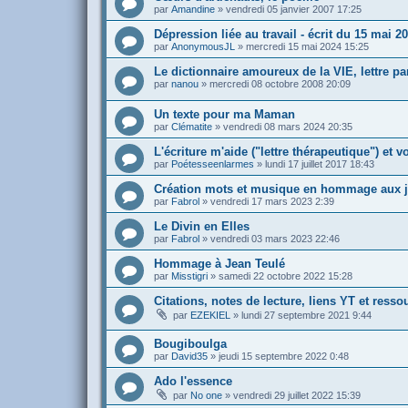
par
Amandine
»
vendredi 05 janvier 2007 17:25
Dépression liée au travail - écrit du 15 mai 2
par
AnonymousJL
»
mercredi 15 mai 2024 15:25
Le dictionnaire amoureux de la VIE, lettre par
par
nanou
»
mercredi 08 octobre 2008 20:09
Un texte pour ma Maman
par
Clématite
»
vendredi 08 mars 2024 20:35
L'écriture m'aide ("lettre thérapeutique") et v
par
Poétesseenlarmes
»
lundi 17 juillet 2017 18:43
Création mots et musique en hommage aux j
par
Fabrol
»
vendredi 17 mars 2023 2:39
Le Divin en Elles
par
Fabrol
»
vendredi 03 mars 2023 22:46
Hommage à Jean Teulé
par
Misstigri
»
samedi 22 octobre 2022 15:28
Citations, notes de lecture, liens YT et resso
par
EZEKIEL
»
lundi 27 septembre 2021 9:44
Bougiboulga
par
David35
»
jeudi 15 septembre 2022 0:48
Ado l'essence
par
No one
»
vendredi 29 juillet 2022 15:39