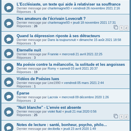
L’Ecclésiaste, un texte qui aide à relativiser sa souffrance
Dernier message par
charlemagne93
«
vendredi 26 novembre 2021 2:16
Réponses :
5
Des amateurs de l'écrivain Lovecraft ?
Dernier message par
charlemagne93
«
jeudi 18 novembre 2021 17:31
Réponses :
26
1
2
Quand la dépression riposte à ses détracteurs
Dernier message par
Dans la toujoursnuit
«
dimanche 15 août 2021 18:58
Réponses :
5
Eternelle nuit
Dernier message par
Frannie
«
mercredi 21 avril 2021 22:25
Réponses :
3
Ma poésie contre la mélancolie, la solitude et les angoisses
Dernier message par
Romy
«
samedi 03 avril 2021 20:37
Réponses :
19
Vidéos de Poésies lues
Dernier message par
Line1990
«
vendredi 05 mars 2021 2:44
Réponses :
1
Éparse
Dernier message par
Lacroix
«
mercredi 09 décembre 2020 1:26
Réponses :
2
"Nuit blanche" - L’envie est absente
Dernier message par
violet fluid
«
jeudi 21 mai 2020 0:56
Réponses :
25
1
2
Notes de lecture : santé, bonheur, psycho, philo...
Dernier message par
decibella
«
jeudi 23 avril 2020 1:49