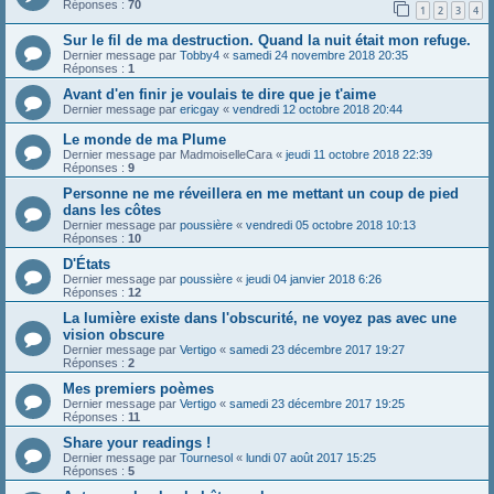
Réponses :
70
1
2
3
4
Sur le fil de ma destruction. Quand la nuit était mon refuge.
Dernier message par
Tobby4
«
samedi 24 novembre 2018 20:35
Réponses :
1
Avant d'en finir je voulais te dire que je t'aime
Dernier message par
ericgay
«
vendredi 12 octobre 2018 20:44
Le monde de ma Plume
Dernier message par
MadmoiselleCara
«
jeudi 11 octobre 2018 22:39
Réponses :
9
Personne ne me réveillera en me mettant un coup de pied
dans les côtes
Dernier message par
poussière
«
vendredi 05 octobre 2018 10:13
Réponses :
10
D'États
Dernier message par
poussière
«
jeudi 04 janvier 2018 6:26
Réponses :
12
La lumière existe dans l'obscurité, ne voyez pas avec une
vision obscure
Dernier message par
Vertigo
«
samedi 23 décembre 2017 19:27
Réponses :
2
Mes premiers poèmes
Dernier message par
Vertigo
«
samedi 23 décembre 2017 19:25
Réponses :
11
Share your readings !
Dernier message par
Tournesol
«
lundi 07 août 2017 15:25
Réponses :
5