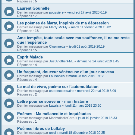
Réponses :
5
Laurent Gounelle
Dernier message par
poussière
«
vendredi 17 avril 2020 0:19
Réponses :
7
Les poèmes de Marty, inspirés de ma dépression
Dernier message par
Marty McFly
«
mardi 11 février 2020 15:02
Réponses :
18
Ame tempête, toute seule avec ma souffrance, il ne me reste
que l’espérance
Dernier message par
Clopinnette
«
jeudi 01 août 2019 20:19
Réponses :
5
Esprit Malade
Dernier message par
JustAnotherFML
«
dimanche 14 juillet 2019 1:45
Réponses :
4
Un fragment, douceur vénéneuse d'un jour nouveau
Dernier message par
Louisoniris
«
mardi 28 mai 2019 19:58
Réponses :
4
Le mal de vivre, poème sur l'automutilation
Dernier message par
estcenecessaire
«
mercredi 22 mai 2019 3:09
Réponses :
2
Lettre pour se souvenir - mon histoire
Dernier message par
Lawrisia
«
lundi 11 mars 2019 23:20
Poèmes : Ma mélancolie et Inquiétudes
Dernier message par
MadmoiselleCara
«
jeudi 10 janvier 2019 18:33
Réponses :
1
Poèmes libres de Lullaby
Dernier message par
unlui
«
mardi 18 décembre 2018 20:25