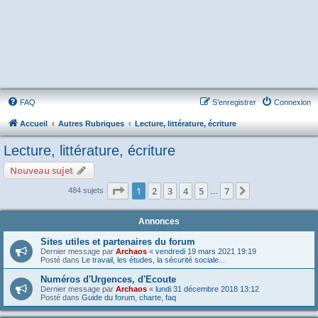
FAQ
S’enregistrer
Connexion
Accueil
Autres Rubriques
Lecture, littérature, écriture
Lecture, littérature, écriture
Nouveau sujet
Page
1
sur
7
1
2
3
4
5
7
Suivante
484 sujets
…
Annonces
Sites utiles et partenaires du forum
Dernier message par
Archaos
«
vendredi 19 mars 2021 19:19
Posté dans
Le travail, les études, la sécurité sociale...
Numéros d'Urgences, d'Ecoute
Dernier message par
Archaos
«
lundi 31 décembre 2018 13:12
Posté dans
Guide du forum, charte, faq