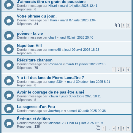
J’aimerais être un grain de poussière
Dernier message par
Hikari
«
mardi 14 juillet 2026 12:41
Réponses :
6
Votre phrase du jour..
Dernier message par
Hikari
«
mardi 07 juillet 2026 1:04
Réponses :
34
1
2
poème - la vie
Dernier message par
charli
«
lundi 01 juin 2026 20:40
Napoléon Hill
Dernier message par
moms68
«
jeudi 09 avril 2026 18:23
Réponses :
5
Réécriture chanson
Dernier message par
Robinson
«
mardi 13 janvier 2026 22:16
Réponses :
75
1
2
3
4
Y a t-il des fans de Pierre Lemaître ?
Dernier message par
steph2304
«
mardi 30 décembre 2025 8:21
Réponses :
8
Avoir le courage de ne pas être aimé
Dernier message par
Ictavia
«
jeudi 30 octobre 2025 18:11
Réponses :
5
La sagesse d'un Fou
Dernier message par
JoeHoque
«
samedi 02 août 2025 20:38
Écriture et édition
Dernier message par
Michelle12
«
lundi 14 juillet 2025 16:19
Réponses :
138
1
4
5
6
7
…