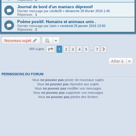
Journal de bord d'un maniaco dépressif
Dernier message par
cécile28
«
dimanche 28 février 2016 1:45
Réponses :
1
Poème positif. Humains et animaux unis .
Dernier message par
Llum
«
vendredi 29 janvier 2016 13:50
Réponses :
2
Nouveau sujet
Page
1
sur
7
1
2
3
4
5
7
Suivante
484 sujets
…
Aller à
PERMISSIONS DU FORUM
Vous
ne pouvez pas
poster de nouveaux sujets
Vous
ne pouvez pas
répondre aux sujets
Vous
ne pouvez pas
modifier vos messages
Vous
ne pouvez pas
supprimer vos messages
Vous
ne pouvez pas
joindre des fichiers