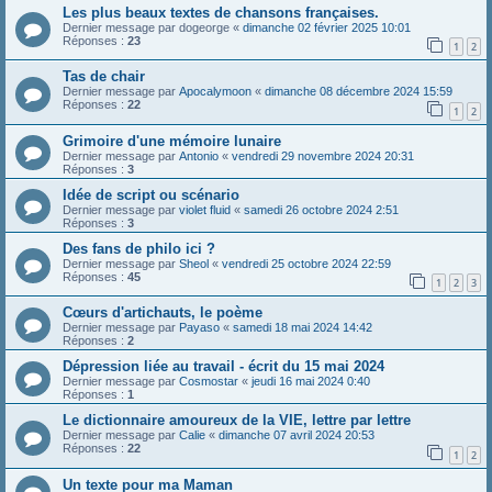
Les plus beaux textes de chansons françaises.
Dernier message par
dogeorge
«
dimanche 02 février 2025 10:01
Réponses :
23
1
2
Tas de chair
Dernier message par
Apocalymoon
«
dimanche 08 décembre 2024 15:59
Réponses :
22
1
2
Grimoire d'une mémoire lunaire
Dernier message par
Antonio
«
vendredi 29 novembre 2024 20:31
Réponses :
3
Idée de script ou scénario
Dernier message par
violet fluid
«
samedi 26 octobre 2024 2:51
Réponses :
3
Des fans de philo ici ?
Dernier message par
Sheol
«
vendredi 25 octobre 2024 22:59
Réponses :
45
1
2
3
Cœurs d'artichauts, le poème
Dernier message par
Payaso
«
samedi 18 mai 2024 14:42
Réponses :
2
Dépression liée au travail - écrit du 15 mai 2024
Dernier message par
Cosmostar
«
jeudi 16 mai 2024 0:40
Réponses :
1
Le dictionnaire amoureux de la VIE, lettre par lettre
Dernier message par
Calie
«
dimanche 07 avril 2024 20:53
Réponses :
22
1
2
Un texte pour ma Maman