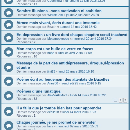
Dernier message par
Coccinella
«
dimanche 12 juin 2016 22:03
Réponses :
17
Sombre illusions...sans motivation ni ambition
Dernier message par
WinterCold
«
jeudi 02 juin 2016 23:29
Atroce mais vivant, écris durant une insomnie
Dernier message par
Enash
«
samedi 14 mai 2016 18:42
En dépression : un livre dont chaque chapitre serait inachevé
Dernier message par
Metempsycose
«
mercredi 20 avril 2016 17:34
Réponses :
2
Mon corps est une bulle de verre en fracas
Dernier message par
hop3
«
lundi 04 avril 2016 17:59
Réponses :
10
Message de la part des antidépresseurs, drogue,dépression
et autre
Dernier message par
jimi13
«
lundi 28 mars 2016 16:10
Poème écrit au lendemain des attentats de Buxelles
Dernier message par
Aries80
«
vendredi 25 mars 2016 6:15
Poèmes d’une lunatique.
Dernier message par
AlaVieAlaMort
«
lundi 14 mars 2016 10:22
Réponses :
32
1
2
Il a fallu que je tombe bien bas pour apprendre
Dernier message par
cécile28
«
lundi 14 mars 2016 1:23
Réponses :
1
Chaque journée, je me promet de m’envoler
Dernier message par
herr
«
mercredi 02 mars 2016 15:53
Réponses :
2