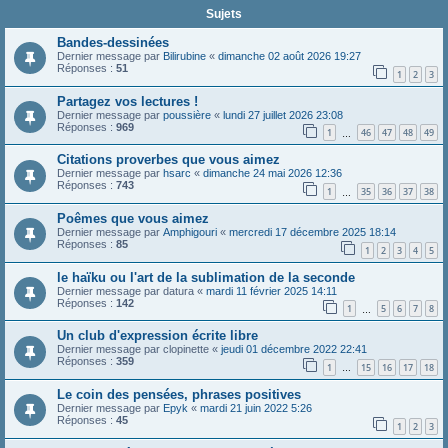
Sujets
Bandes-dessinées
Dernier message par
Bilirubine
«
dimanche 02 août 2026 19:27
Réponses :
51
1
2
3
Partagez vos lectures !
Dernier message par
poussière
«
lundi 27 juillet 2026 23:08
Réponses :
969
1
46
47
48
49
…
Citations proverbes que vous aimez
Dernier message par
hsarc
«
dimanche 24 mai 2026 12:36
Réponses :
743
1
35
36
37
38
…
Poêmes que vous aimez
Dernier message par
Amphigouri
«
mercredi 17 décembre 2025 18:14
Réponses :
85
1
2
3
4
5
le haïku ou l'art de la sublimation de la seconde
Dernier message par
datura
«
mardi 11 février 2025 14:11
Réponses :
142
1
5
6
7
8
…
Un club d'expression écrite libre
Dernier message par
clopinette
«
jeudi 01 décembre 2022 22:41
Réponses :
359
1
15
16
17
18
…
Le coin des pensées, phrases positives
Dernier message par
Epyk
«
mardi 21 juin 2022 5:26
Réponses :
45
1
2
3