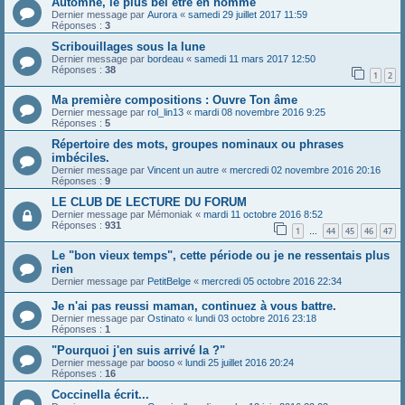
Automne, le plus bel être en homme
Dernier message par
Aurora
«
samedi 29 juillet 2017 11:59
Réponses :
3
Scribouillages sous la lune
Dernier message par
bordeau
«
samedi 11 mars 2017 12:50
Réponses :
38
1
2
Ma première compositions : Ouvre Ton âme
Dernier message par
rol_lin13
«
mardi 08 novembre 2016 9:25
Réponses :
5
Répertoire des mots, groupes nominaux ou phrases
imbéciles.
Dernier message par
Vincent un autre
«
mercredi 02 novembre 2016 20:16
Réponses :
9
LE CLUB DE LECTURE DU FORUM
Dernier message par
Mémoniak
«
mardi 11 octobre 2016 8:52
Réponses :
931
1
44
45
46
47
…
Le "bon vieux temps", cette période ou je ne ressentais plus
rien
Dernier message par
PetitBelge
«
mercredi 05 octobre 2016 22:34
Je n'ai pas reussi maman, continuez à vous battre.
Dernier message par
Ostinato
«
lundi 03 octobre 2016 23:18
Réponses :
1
"Pourquoi j'en suis arrivé la ?"
Dernier message par
booso
«
lundi 25 juillet 2016 20:24
Réponses :
16
Coccinella écrit...