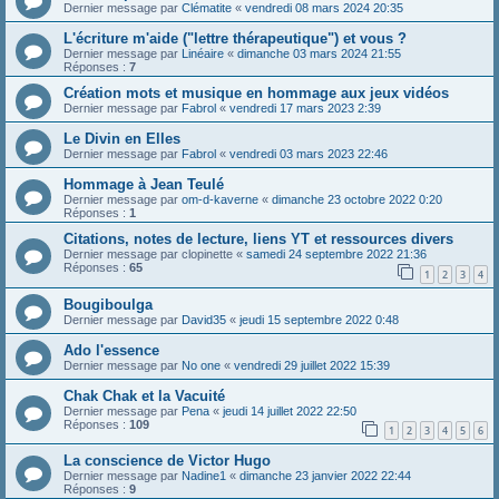
Dernier message par
Clématite
«
vendredi 08 mars 2024 20:35
L'écriture m'aide ("lettre thérapeutique") et vous ?
Dernier message par
Linéaire
«
dimanche 03 mars 2024 21:55
Réponses :
7
Création mots et musique en hommage aux jeux vidéos
Dernier message par
Fabrol
«
vendredi 17 mars 2023 2:39
Le Divin en Elles
Dernier message par
Fabrol
«
vendredi 03 mars 2023 22:46
Hommage à Jean Teulé
Dernier message par
om-d-kaverne
«
dimanche 23 octobre 2022 0:20
Réponses :
1
Citations, notes de lecture, liens YT et ressources divers
Dernier message par
clopinette
«
samedi 24 septembre 2022 21:36
Réponses :
65
1
2
3
4
Bougiboulga
Dernier message par
David35
«
jeudi 15 septembre 2022 0:48
Ado l'essence
Dernier message par
No one
«
vendredi 29 juillet 2022 15:39
Chak Chak et la Vacuité
Dernier message par
Pena
«
jeudi 14 juillet 2022 22:50
Réponses :
109
1
2
3
4
5
6
La conscience de Victor Hugo
Dernier message par
Nadine1
«
dimanche 23 janvier 2022 22:44
Réponses :
9