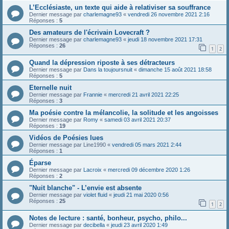
L’Ecclésiaste, un texte qui aide à relativiser sa souffrance
Dernier message par
charlemagne93
«
vendredi 26 novembre 2021 2:16
Réponses :
5
Des amateurs de l'écrivain Lovecraft ?
Dernier message par
charlemagne93
«
jeudi 18 novembre 2021 17:31
Réponses :
26
1
2
Quand la dépression riposte à ses détracteurs
Dernier message par
Dans la toujoursnuit
«
dimanche 15 août 2021 18:58
Réponses :
5
Eternelle nuit
Dernier message par
Frannie
«
mercredi 21 avril 2021 22:25
Réponses :
3
Ma poésie contre la mélancolie, la solitude et les angoisses
Dernier message par
Romy
«
samedi 03 avril 2021 20:37
Réponses :
19
Vidéos de Poésies lues
Dernier message par
Line1990
«
vendredi 05 mars 2021 2:44
Réponses :
1
Éparse
Dernier message par
Lacroix
«
mercredi 09 décembre 2020 1:26
Réponses :
2
"Nuit blanche" - L’envie est absente
Dernier message par
violet fluid
«
jeudi 21 mai 2020 0:56
Réponses :
25
1
2
Notes de lecture : santé, bonheur, psycho, philo...
Dernier message par
decibella
«
jeudi 23 avril 2020 1:49