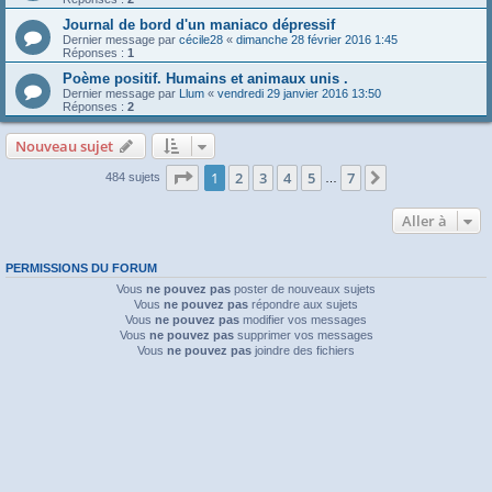
Journal de bord d'un maniaco dépressif
Dernier message par
cécile28
«
dimanche 28 février 2016 1:45
Réponses :
1
Poème positif. Humains et animaux unis .
Dernier message par
Llum
«
vendredi 29 janvier 2016 13:50
Réponses :
2
Nouveau sujet
Page
1
sur
7
1
2
3
4
5
7
Suivante
484 sujets
…
Aller à
PERMISSIONS DU FORUM
Vous
ne pouvez pas
poster de nouveaux sujets
Vous
ne pouvez pas
répondre aux sujets
Vous
ne pouvez pas
modifier vos messages
Vous
ne pouvez pas
supprimer vos messages
Vous
ne pouvez pas
joindre des fichiers