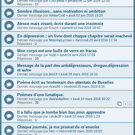
Dernier message par
Coccinella
«
dimanche 12 juin 2016 22:03
Réponses :
17
Sombre illusions...sans motivation ni ambition
Dernier message par
WinterCold
«
jeudi 02 juin 2016 23:29
Atroce mais vivant, écris durant une insomnie
Dernier message par
Enash
«
samedi 14 mai 2016 18:42
En dépression : un livre dont chaque chapitre serait inachevé
Dernier message par
Metempsycose
«
mercredi 20 avril 2016 17:34
Réponses :
2
Mon corps est une bulle de verre en fracas
Dernier message par
hop3
«
lundi 04 avril 2016 17:59
Réponses :
10
Message de la part des antidépresseurs, drogue,dépression
et autre
Dernier message par
jimi13
«
lundi 28 mars 2016 16:10
Poème écrit au lendemain des attentats de Buxelles
Dernier message par
Aries80
«
vendredi 25 mars 2016 6:15
Poèmes d’une lunatique.
Dernier message par
AlaVieAlaMort
«
lundi 14 mars 2016 10:22
Réponses :
32
1
2
Il a fallu que je tombe bien bas pour apprendre
Dernier message par
cécile28
«
lundi 14 mars 2016 1:23
Réponses :
1
Chaque journée, je me promet de m’envoler
Dernier message par
herr
«
mercredi 02 mars 2016 15:53
Réponses :
2