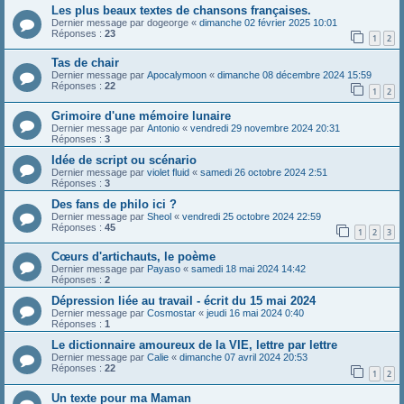
Les plus beaux textes de chansons françaises.
Dernier message par
dogeorge
«
dimanche 02 février 2025 10:01
Réponses :
23
1
2
Tas de chair
Dernier message par
Apocalymoon
«
dimanche 08 décembre 2024 15:59
Réponses :
22
1
2
Grimoire d'une mémoire lunaire
Dernier message par
Antonio
«
vendredi 29 novembre 2024 20:31
Réponses :
3
Idée de script ou scénario
Dernier message par
violet fluid
«
samedi 26 octobre 2024 2:51
Réponses :
3
Des fans de philo ici ?
Dernier message par
Sheol
«
vendredi 25 octobre 2024 22:59
Réponses :
45
1
2
3
Cœurs d'artichauts, le poème
Dernier message par
Payaso
«
samedi 18 mai 2024 14:42
Réponses :
2
Dépression liée au travail - écrit du 15 mai 2024
Dernier message par
Cosmostar
«
jeudi 16 mai 2024 0:40
Réponses :
1
Le dictionnaire amoureux de la VIE, lettre par lettre
Dernier message par
Calie
«
dimanche 07 avril 2024 20:53
Réponses :
22
1
2
Un texte pour ma Maman