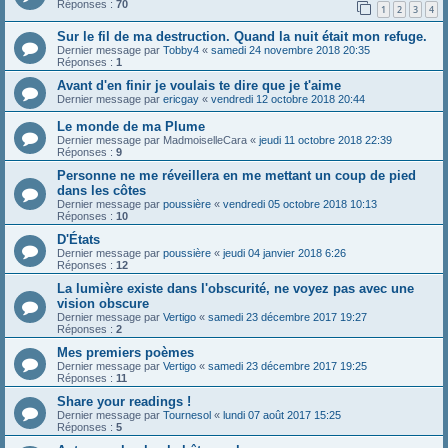
Réponses :
70
1
2
3
4
Sur le fil de ma destruction. Quand la nuit était mon refuge.
Dernier message par
Tobby4
«
samedi 24 novembre 2018 20:35
Réponses :
1
Avant d'en finir je voulais te dire que je t'aime
Dernier message par
ericgay
«
vendredi 12 octobre 2018 20:44
Le monde de ma Plume
Dernier message par
MadmoiselleCara
«
jeudi 11 octobre 2018 22:39
Réponses :
9
Personne ne me réveillera en me mettant un coup de pied
dans les côtes
Dernier message par
poussière
«
vendredi 05 octobre 2018 10:13
Réponses :
10
D'États
Dernier message par
poussière
«
jeudi 04 janvier 2018 6:26
Réponses :
12
La lumière existe dans l'obscurité, ne voyez pas avec une
vision obscure
Dernier message par
Vertigo
«
samedi 23 décembre 2017 19:27
Réponses :
2
Mes premiers poèmes
Dernier message par
Vertigo
«
samedi 23 décembre 2017 19:25
Réponses :
11
Share your readings !
Dernier message par
Tournesol
«
lundi 07 août 2017 15:25
Réponses :
5