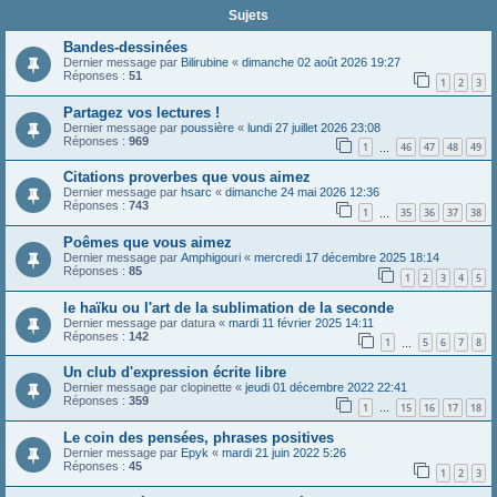
Sujets
Bandes-dessinées
Dernier message par
Bilirubine
«
dimanche 02 août 2026 19:27
Réponses :
51
1
2
3
Partagez vos lectures !
Dernier message par
poussière
«
lundi 27 juillet 2026 23:08
Réponses :
969
1
46
47
48
49
…
Citations proverbes que vous aimez
Dernier message par
hsarc
«
dimanche 24 mai 2026 12:36
Réponses :
743
1
35
36
37
38
…
Poêmes que vous aimez
Dernier message par
Amphigouri
«
mercredi 17 décembre 2025 18:14
Réponses :
85
1
2
3
4
5
le haïku ou l'art de la sublimation de la seconde
Dernier message par
datura
«
mardi 11 février 2025 14:11
Réponses :
142
1
5
6
7
8
…
Un club d'expression écrite libre
Dernier message par
clopinette
«
jeudi 01 décembre 2022 22:41
Réponses :
359
1
15
16
17
18
…
Le coin des pensées, phrases positives
Dernier message par
Epyk
«
mardi 21 juin 2022 5:26
Réponses :
45
1
2
3