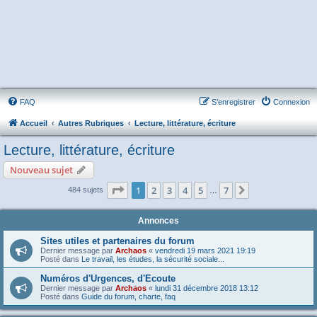
FAQ
S’enregistrer
Connexion
Accueil
Autres Rubriques
Lecture, littérature, écriture
Lecture, littérature, écriture
Nouveau sujet
Page
1
sur
7
1
2
3
4
5
7
Suivante
484 sujets
…
Annonces
Sites utiles et partenaires du forum
Dernier message par
Archaos
«
vendredi 19 mars 2021 19:19
Posté dans
Le travail, les études, la sécurité sociale...
Numéros d'Urgences, d'Ecoute
Dernier message par
Archaos
«
lundi 31 décembre 2018 13:12
Posté dans
Guide du forum, charte, faq