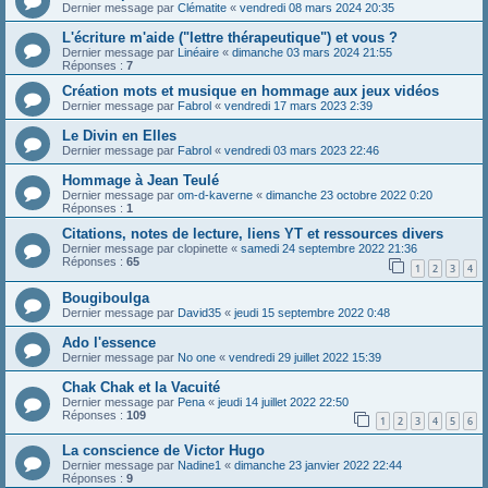
Dernier message par
Clématite
«
vendredi 08 mars 2024 20:35
L'écriture m'aide ("lettre thérapeutique") et vous ?
Dernier message par
Linéaire
«
dimanche 03 mars 2024 21:55
Réponses :
7
Création mots et musique en hommage aux jeux vidéos
Dernier message par
Fabrol
«
vendredi 17 mars 2023 2:39
Le Divin en Elles
Dernier message par
Fabrol
«
vendredi 03 mars 2023 22:46
Hommage à Jean Teulé
Dernier message par
om-d-kaverne
«
dimanche 23 octobre 2022 0:20
Réponses :
1
Citations, notes de lecture, liens YT et ressources divers
Dernier message par
clopinette
«
samedi 24 septembre 2022 21:36
Réponses :
65
1
2
3
4
Bougiboulga
Dernier message par
David35
«
jeudi 15 septembre 2022 0:48
Ado l'essence
Dernier message par
No one
«
vendredi 29 juillet 2022 15:39
Chak Chak et la Vacuité
Dernier message par
Pena
«
jeudi 14 juillet 2022 22:50
Réponses :
109
1
2
3
4
5
6
La conscience de Victor Hugo
Dernier message par
Nadine1
«
dimanche 23 janvier 2022 22:44
Réponses :
9