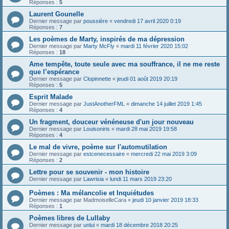
Réponses :
5
Laurent Gounelle
Dernier message par
poussière
«
vendredi 17 avril 2020 0:19
Réponses :
7
Les poèmes de Marty, inspirés de ma dépression
Dernier message par
Marty McFly
«
mardi 11 février 2020 15:02
Réponses :
18
Ame tempête, toute seule avec ma souffrance, il ne me reste
que l’espérance
Dernier message par
Clopinnette
«
jeudi 01 août 2019 20:19
Réponses :
5
Esprit Malade
Dernier message par
JustAnotherFML
«
dimanche 14 juillet 2019 1:45
Réponses :
4
Un fragment, douceur vénéneuse d'un jour nouveau
Dernier message par
Louisoniris
«
mardi 28 mai 2019 19:58
Réponses :
4
Le mal de vivre, poème sur l'automutilation
Dernier message par
estcenecessaire
«
mercredi 22 mai 2019 3:09
Réponses :
2
Lettre pour se souvenir - mon histoire
Dernier message par
Lawrisia
«
lundi 11 mars 2019 23:20
Poèmes : Ma mélancolie et Inquiétudes
Dernier message par
MadmoiselleCara
«
jeudi 10 janvier 2019 18:33
Réponses :
1
Poèmes libres de Lullaby
Dernier message par
unlui
«
mardi 18 décembre 2018 20:25