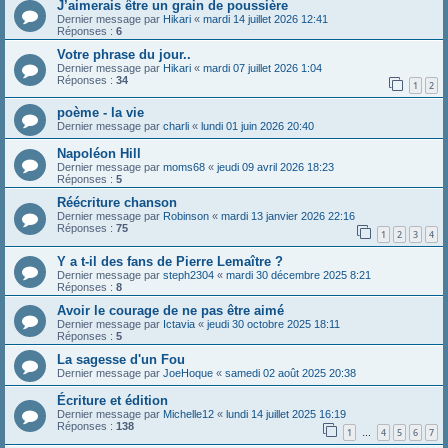
J’aimerais être un grain de poussière
Dernier message par
Hikari
«
mardi 14 juillet 2026 12:41
Réponses :
6
Votre phrase du jour..
Dernier message par
Hikari
«
mardi 07 juillet 2026 1:04
Réponses :
34
1
2
poème - la vie
Dernier message par
charli
«
lundi 01 juin 2026 20:40
Napoléon Hill
Dernier message par
moms68
«
jeudi 09 avril 2026 18:23
Réponses :
5
Réécriture chanson
Dernier message par
Robinson
«
mardi 13 janvier 2026 22:16
Réponses :
75
1
2
3
4
Y a t-il des fans de Pierre Lemaître ?
Dernier message par
steph2304
«
mardi 30 décembre 2025 8:21
Réponses :
8
Avoir le courage de ne pas être aimé
Dernier message par
Ictavia
«
jeudi 30 octobre 2025 18:11
Réponses :
5
La sagesse d'un Fou
Dernier message par
JoeHoque
«
samedi 02 août 2025 20:38
Écriture et édition
Dernier message par
Michelle12
«
lundi 14 juillet 2025 16:19
Réponses :
138
1
4
5
6
7
…