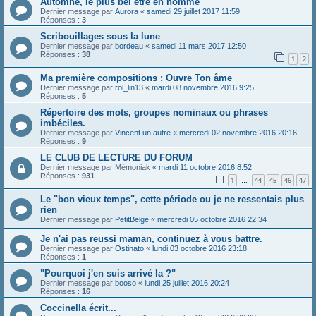
Automne, le plus bel être en homme
Dernier message par
Aurora
«
samedi 29 juillet 2017 11:59
Réponses :
3
Scribouillages sous la lune
Dernier message par
bordeau
«
samedi 11 mars 2017 12:50
Réponses :
38
1
2
Ma première compositions : Ouvre Ton âme
Dernier message par
rol_lin13
«
mardi 08 novembre 2016 9:25
Réponses :
5
Répertoire des mots, groupes nominaux ou phrases
imbéciles.
Dernier message par
Vincent un autre
«
mercredi 02 novembre 2016 20:16
Réponses :
9
LE CLUB DE LECTURE DU FORUM
Dernier message par
Mémoniak
«
mardi 11 octobre 2016 8:52
Réponses :
931
1
44
45
46
47
…
Le "bon vieux temps", cette période ou je ne ressentais plus
rien
Dernier message par
PetitBelge
«
mercredi 05 octobre 2016 22:34
Je n'ai pas reussi maman, continuez à vous battre.
Dernier message par
Ostinato
«
lundi 03 octobre 2016 23:18
Réponses :
1
"Pourquoi j'en suis arrivé la ?"
Dernier message par
booso
«
lundi 25 juillet 2016 20:24
Réponses :
16
Coccinella écrit...