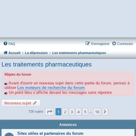
FAQ
S’enregistrer
Connexion
Accueil
La dépression
Les traitements pharmaceutiques
Les traitements pharmaceutiques
Règles du forum
Avant d'ouvrir un nouveau sujet dans cette partie du forum, pensez à
utiliser
Les moteurs de recherche du forum
.
Un point bleu s’affiche devant les messages sans réponse
Nouveau sujet
Page
1
sur
10
1
2
3
4
5
10
Suivante
728 sujets
…
Annonces
Sites utiles et partenaires du forum