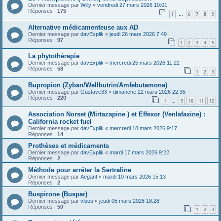
Dernier message par
Willy
«
vendredi 27 mars 2026 10:01
Réponses :
175
1
6
7
8
9
…
Alternative médicamenteuse aux AD
Dernier message par
davExplik
«
jeudi 26 mars 2026 7:49
Réponses :
97
1
2
3
4
5
La phytothérapie
Dernier message par
davExplik
«
mercredi 25 mars 2026 11:22
Réponses :
58
1
2
3
Bupropion (Zyban/Wellbutrin/Amfebutamone)
Dernier message par
Gustave33
«
dimanche 22 mars 2026 22:35
Réponses :
220
1
9
10
11
12
…
Association Norset (Mirtazapine ) et Effexor (Venlafaxine) :
California rocket fuel
Dernier message par
davExplik
«
mercredi 18 mars 2026 9:17
Réponses :
14
Prothèses et médicaments
Dernier message par
davExplik
«
mardi 17 mars 2026 9:22
Réponses :
2
Méthode pour arrêter la Sertraline
Dernier message par
Aegant
«
mardi 10 mars 2026 15:13
Réponses :
2
Buspirone (Buspar)
Dernier message par
vibou
«
jeudi 05 mars 2026 18:28
Réponses :
50
1
2
3