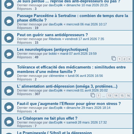
Je suis perdue ... reprise des anti-dépresseurs ou pas ?
Dernier message par
davExplik
«
dimanche 10 mai 2026 20:25
Réponses :
3
Passage Paroxétine à Sertraline : combien de temps dure la
phase difficile ?
Dernier message par
davExplik
«
mercredi 06 mai 2026 10:17
Réponses :
19
Peut on guérir sans antidépresseurs ?
Dernier message par
Ribebois
«
vendredi 17 avril 2026 7:35
Réponses :
15
Les neuroleptiques (antipsychotiques)
Dernier message par
bobbi
«
mardi 07 avril 2026 19:59
Réponses :
49
1
2
3
Tolérance et efficacité des médicaments : similitudes entre
membres d’une même famille ?
Dernier message par
clémentine
«
lundi 06 avril 2026 16:56
Réponses :
2
L' alimentation anti-dépression (oméga 3, protéines...)
Dernier message par
davExplik
«
mercredi 01 avril 2026 20:02
Réponses :
307
1
13
14
15
16
…
Faut-il que j'augmente l'Effexor pour gérer mon stress ?
Dernier message par
davExplik
«
dimanche 29 mars 2026 18:14
Réponses :
4
Le Citalopram ne fait plus effet ?
Dernier message par
davExplik
«
samedi 28 mars 2026 17:32
Réponses :
7
Le Pramipexole ( Sifrol) et la dépression