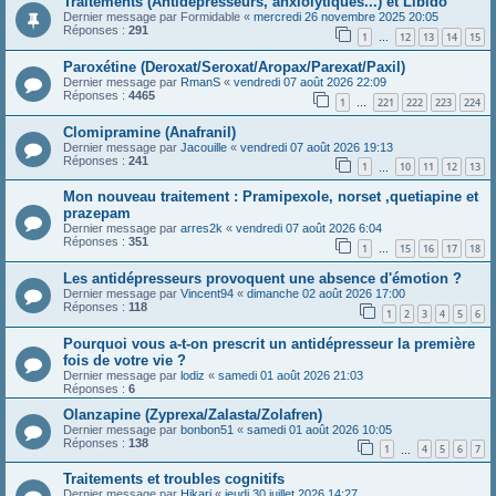
Traitements (Antidépresseurs, anxiolytiques...) et Libido
Dernier message par
Formidable
«
mercredi 26 novembre 2025 20:05
Réponses :
291
1
12
13
14
15
…
Paroxétine (Deroxat/Seroxat/Aropax/Parexat/Paxil)
Dernier message par
RmanS
«
vendredi 07 août 2026 22:09
Réponses :
4465
1
221
222
223
224
…
Clomipramine (Anafranil)
Dernier message par
Jacouille
«
vendredi 07 août 2026 19:13
Réponses :
241
1
10
11
12
13
…
Mon nouveau traitement : Pramipexole, norset ,quetiapine et
prazepam
Dernier message par
arres2k
«
vendredi 07 août 2026 6:04
Réponses :
351
1
15
16
17
18
…
Les antidépresseurs provoquent une absence d'émotion ?
Dernier message par
Vincent94
«
dimanche 02 août 2026 17:00
Réponses :
118
1
2
3
4
5
6
Pourquoi vous a-t-on prescrit un antidépresseur la première
fois de votre vie ?
Dernier message par
lodiz
«
samedi 01 août 2026 21:03
Réponses :
6
Olanzapine (Zyprexa/Zalasta/Zolafren)
Dernier message par
bonbon51
«
samedi 01 août 2026 10:05
Réponses :
138
1
4
5
6
7
…
Traitements et troubles cognitifs
Dernier message par
Hikari
«
jeudi 30 juillet 2026 14:27