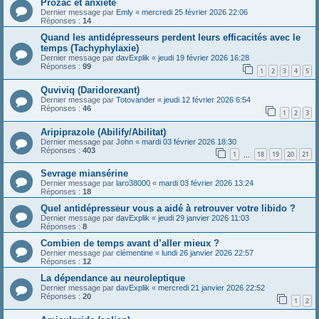
Prozac et anxiété
Dernier message par
Emly
«
mercredi 25 février 2026 22:06
Réponses :
14
Quand les antidépresseurs perdent leurs efficacités avec le
temps (Tachyphylaxie)
Dernier message par
davExplik
«
jeudi 19 février 2026 16:28
Réponses :
99
1
2
3
4
5
Quviviq (Daridorexant)
Dernier message par
Totovander
«
jeudi 12 février 2026 6:54
Réponses :
46
1
2
3
Aripiprazole (Abilify/Abilitat)
Dernier message par
John
«
mardi 03 février 2026 18:30
Réponses :
403
1
18
19
20
21
…
Sevrage miansérine
Dernier message par
laro38000
«
mardi 03 février 2026 13:24
Réponses :
18
Quel antidépresseur vous a aidé à retrouver votre libido ?
Dernier message par
davExplik
«
jeudi 29 janvier 2026 11:03
Réponses :
8
Combien de temps avant d’aller mieux ?
Dernier message par
clémentine
«
lundi 26 janvier 2026 22:57
Réponses :
12
La dépendance au neuroleptique
Dernier message par
davExplik
«
mercredi 21 janvier 2026 22:52
Réponses :
20
1
2