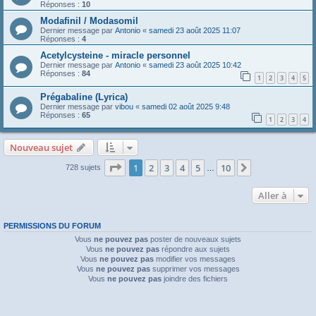
Réponses :
10
Modafinil / Modasomil
Dernier message par
Antonio
«
samedi 23 août 2025 11:07
Réponses :
4
Acetylcysteine - miracle personnel
Dernier message par
Antonio
«
samedi 23 août 2025 10:42
Réponses :
84
1
2
3
4
5
Prégabaline (Lyrica)
Dernier message par
vibou
«
samedi 02 août 2025 9:48
Réponses :
65
1
2
3
4
Nouveau sujet
Page
1
sur
10
1
2
3
4
5
10
Suivante
728 sujets
…
Aller à
PERMISSIONS DU FORUM
Vous
ne pouvez pas
poster de nouveaux sujets
Vous
ne pouvez pas
répondre aux sujets
Vous
ne pouvez pas
modifier vos messages
Vous
ne pouvez pas
supprimer vos messages
Vous
ne pouvez pas
joindre des fichiers