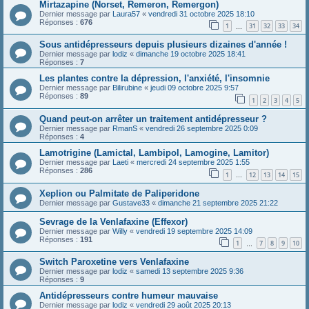
Mirtazapine (Norset, Remeron, Remergon)
Dernier message par
Laura57
«
vendredi 31 octobre 2025 18:10
Réponses :
676
1
31
32
33
34
…
Sous antidépresseurs depuis plusieurs dizaines d'année !
Dernier message par
lodiz
«
dimanche 19 octobre 2025 18:41
Réponses :
7
Les plantes contre la dépression, l'anxiété, l'insomnie
Dernier message par
Bilirubine
«
jeudi 09 octobre 2025 9:57
Réponses :
89
1
2
3
4
5
Quand peut-on arrêter un traitement antidépresseur ?
Dernier message par
RmanS
«
vendredi 26 septembre 2025 0:09
Réponses :
4
Lamotrigine (Lamictal, Lambipol, Lamogine, Lamitor)
Dernier message par
Laeti
«
mercredi 24 septembre 2025 1:55
Réponses :
286
1
12
13
14
15
…
Xeplion ou Palmitate de Paliperidone
Dernier message par
Gustave33
«
dimanche 21 septembre 2025 21:22
Sevrage de la Venlafaxine (Effexor)
Dernier message par
Willy
«
vendredi 19 septembre 2025 14:09
Réponses :
191
1
7
8
9
10
…
Switch Paroxetine vers Venlafaxine
Dernier message par
lodiz
«
samedi 13 septembre 2025 9:36
Réponses :
9
Antidépresseurs contre humeur mauvaise
Dernier message par
lodiz
«
vendredi 29 août 2025 20:13