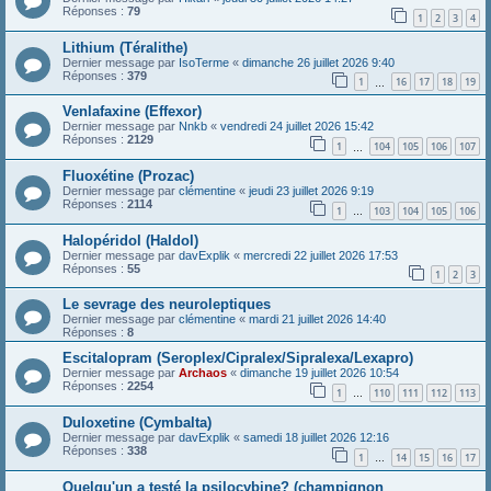
Réponses :
79
1
2
3
4
Lithium (Téralithe)
Dernier message par
IsoTerme
«
dimanche 26 juillet 2026 9:40
Réponses :
379
1
16
17
18
19
…
Venlafaxine (Effexor)
Dernier message par
Nnkb
«
vendredi 24 juillet 2026 15:42
Réponses :
2129
1
104
105
106
107
…
Fluoxétine (Prozac)
Dernier message par
clémentine
«
jeudi 23 juillet 2026 9:19
Réponses :
2114
1
103
104
105
106
…
Halopéridol (Haldol)
Dernier message par
davExplik
«
mercredi 22 juillet 2026 17:53
Réponses :
55
1
2
3
Le sevrage des neuroleptiques
Dernier message par
clémentine
«
mardi 21 juillet 2026 14:40
Réponses :
8
Escitalopram (Seroplex/Cipralex/Sipralexa/Lexapro)
Dernier message par
Archaos
«
dimanche 19 juillet 2026 10:54
Réponses :
2254
1
110
111
112
113
…
Duloxetine (Cymbalta)
Dernier message par
davExplik
«
samedi 18 juillet 2026 12:16
Réponses :
338
1
14
15
16
17
…
Quelqu'un a testé la psilocybine? (champignon