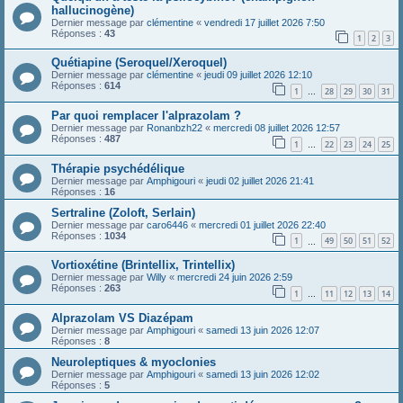
hallucinogène)
Dernier message par
clémentine
«
vendredi 17 juillet 2026 7:50
Réponses :
43
1
2
3
Quétiapine (Seroquel/Xeroquel)
Dernier message par
clémentine
«
jeudi 09 juillet 2026 12:10
Réponses :
614
1
28
29
30
31
…
Par quoi remplacer l'alprazolam ?
Dernier message par
Ronanbzh22
«
mercredi 08 juillet 2026 12:57
Réponses :
487
1
22
23
24
25
…
Thérapie psychédélique
Dernier message par
Amphigouri
«
jeudi 02 juillet 2026 21:41
Réponses :
16
Sertraline (Zoloft, Serlain)
Dernier message par
caro6446
«
mercredi 01 juillet 2026 22:40
Réponses :
1034
1
49
50
51
52
…
Vortioxétine (Brintellix, Trintellix)
Dernier message par
Willy
«
mercredi 24 juin 2026 2:59
Réponses :
263
1
11
12
13
14
…
Alprazolam VS Diazépam
Dernier message par
Amphigouri
«
samedi 13 juin 2026 12:07
Réponses :
8
Neuroleptiques & myoclonies
Dernier message par
Amphigouri
«
samedi 13 juin 2026 12:02
Réponses :
5