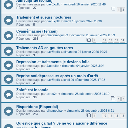
Amisulpride (solian)
Dernier message par
davExplik
«
vendredi 16 janvier 2026 11:49
Réponses :
27
1
2
Traitement et sueurs nocturnes
Dernier message par
davExplik
«
mardi 13 janvier 2026 20:30
Réponses :
5
Cyamémazine (Tercian)
Dernier message par
charlemagne93
«
dimanche 11 janvier 2026 11:53
Réponses :
263
1
11
12
13
14
…
Traitements AD en gouttes rares
Dernier message par
davExplik
«
dimanche 04 janvier 2026 10:21
Réponses :
3
Dépression et traitements je deviens folle
Dernier message par
Jacouille
«
dimanche 04 janvier 2026 3:04
Réponses :
7
Reprise antidépresseurs après un mois d'arrêt
Dernier message par
davExplik
«
lundi 29 décembre 2025 17:28
Réponses :
4
Zoloft est insomie
Dernier message par
arres2k
«
dimanche 28 décembre 2025 11:19
Réponses :
30
1
2
Risperidone (Risperdal)
Dernier message par
elhamedhak
«
dimanche 28 décembre 2025 6:21
Réponses :
257
1
10
11
12
13
…
Qu'est-ce que ça fait ? Je ne vois aucune différence
avec/sans traitement