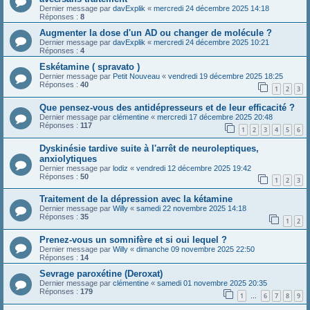
Dernier message par
davExplik
«
mercredi 24 décembre 2025 14:18
Réponses :
8
Augmenter la dose d'un AD ou changer de molécule ?
Dernier message par
davExplik
«
mercredi 24 décembre 2025 10:21
Réponses :
4
Eskétamine ( spravato )
Dernier message par
Petit Nouveau
«
vendredi 19 décembre 2025 18:25
Réponses :
40
1
2
3
Que pensez-vous des antidépresseurs et de leur efficacité ?
Dernier message par
clémentine
«
mercredi 17 décembre 2025 20:48
Réponses :
117
1
2
3
4
5
6
Dyskinésie tardive suite à l'arrêt de neuroleptiques,
anxiolytiques
Dernier message par
lodiz
«
vendredi 12 décembre 2025 19:42
Réponses :
50
1
2
3
Traitement de la dépression avec la kétamine
Dernier message par
Willy
«
samedi 22 novembre 2025 14:18
Réponses :
35
1
2
Prenez-vous un somnifère et si oui lequel ?
Dernier message par
Willy
«
dimanche 09 novembre 2025 22:50
Réponses :
14
Sevrage paroxétine (Deroxat)
Dernier message par
clémentine
«
samedi 01 novembre 2025 20:35
Réponses :
179
1
6
7
8
9
…