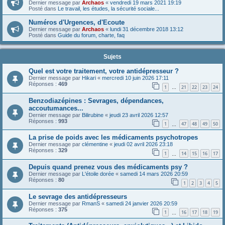
Dernier message par
Archaos
«
vendredi 19 mars 2021 19:19
Posté dans
Le travail, les études, la sécurité sociale...
Numéros d'Urgences, d'Ecoute
Dernier message par
Archaos
«
lundi 31 décembre 2018 13:12
Posté dans
Guide du forum, charte, faq
Sujets
Quel est votre traitement, votre antidépresseur ?
Dernier message par
Hikari
«
mercredi 10 juin 2026 17:11
Réponses :
469
1
21
22
23
24
…
Benzodiazépines : Sevrages, dépendances,
accoutumances...
Dernier message par
Bilirubine
«
jeudi 23 avril 2026 12:57
Réponses :
993
1
47
48
49
50
…
La prise de poids avec les médicaments psychotropes
Dernier message par
clémentine
«
jeudi 02 avril 2026 23:18
Réponses :
329
1
14
15
16
17
…
Depuis quand prenez vous des médicaments psy ?
Dernier message par
L'étoile dorée
«
samedi 14 mars 2026 20:59
Réponses :
80
1
2
3
4
5
Le sevrage des antidépresseurs
Dernier message par
RmanS
«
samedi 24 janvier 2026 20:59
Réponses :
375
1
16
17
18
19
…