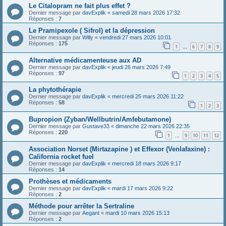
Le Citalopram ne fait plus effet ?
Dernier message par
davExplik
«
samedi 28 mars 2026 17:32
Réponses :
7
Le Pramipexole ( Sifrol) et la dépression
Dernier message par
Willy
«
vendredi 27 mars 2026 10:01
Réponses :
175
1
6
7
8
9
…
Alternative médicamenteuse aux AD
Dernier message par
davExplik
«
jeudi 26 mars 2026 7:49
Réponses :
97
1
2
3
4
5
La phytothérapie
Dernier message par
davExplik
«
mercredi 25 mars 2026 11:22
Réponses :
58
1
2
3
Bupropion (Zyban/Wellbutrin/Amfebutamone)
Dernier message par
Gustave33
«
dimanche 22 mars 2026 22:35
Réponses :
220
1
9
10
11
12
…
Association Norset (Mirtazapine ) et Effexor (Venlafaxine) :
California rocket fuel
Dernier message par
davExplik
«
mercredi 18 mars 2026 9:17
Réponses :
14
Prothèses et médicaments
Dernier message par
davExplik
«
mardi 17 mars 2026 9:22
Réponses :
2
Méthode pour arrêter la Sertraline
Dernier message par
Aegant
«
mardi 10 mars 2026 15:13
Réponses :
2