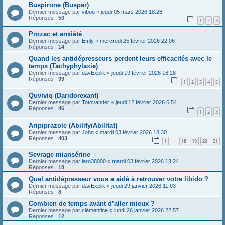
Buspirone (Buspar)
Dernier message par
vibou
«
jeudi 05 mars 2026 18:28
Réponses :
50
1
2
3
Prozac et anxiété
Dernier message par
Emly
«
mercredi 25 février 2026 22:06
Réponses :
14
Quand les antidépresseurs perdent leurs efficacités avec le
temps (Tachyphylaxie)
Dernier message par
davExplik
«
jeudi 19 février 2026 16:28
Réponses :
99
1
2
3
4
5
Quviviq (Daridorexant)
Dernier message par
Totovander
«
jeudi 12 février 2026 6:54
Réponses :
46
1
2
3
Aripiprazole (Abilify/Abilitat)
Dernier message par
John
«
mardi 03 février 2026 18:30
Réponses :
403
1
18
19
20
21
…
Sevrage miansérine
Dernier message par
laro38000
«
mardi 03 février 2026 13:24
Réponses :
18
Quel antidépresseur vous a aidé à retrouver votre libido ?
Dernier message par
davExplik
«
jeudi 29 janvier 2026 11:03
Réponses :
8
Combien de temps avant d’aller mieux ?
Dernier message par
clémentine
«
lundi 26 janvier 2026 22:57
Réponses :
12