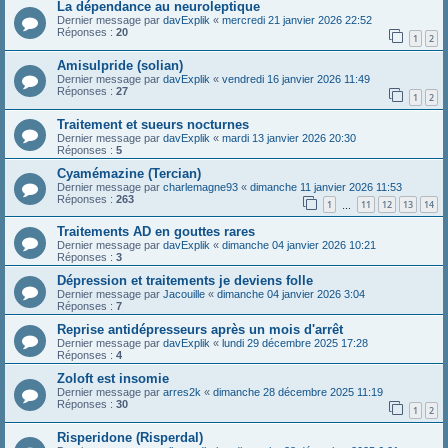
La dépendance au neuroleptique
Dernier message par
davExplik
«
mercredi 21 janvier 2026 22:52
Réponses :
20
1
2
Amisulpride (solian)
Dernier message par
davExplik
«
vendredi 16 janvier 2026 11:49
Réponses :
27
1
2
Traitement et sueurs nocturnes
Dernier message par
davExplik
«
mardi 13 janvier 2026 20:30
Réponses :
5
Cyamémazine (Tercian)
Dernier message par
charlemagne93
«
dimanche 11 janvier 2026 11:53
Réponses :
263
1
11
12
13
14
…
Traitements AD en gouttes rares
Dernier message par
davExplik
«
dimanche 04 janvier 2026 10:21
Réponses :
3
Dépression et traitements je deviens folle
Dernier message par
Jacouille
«
dimanche 04 janvier 2026 3:04
Réponses :
7
Reprise antidépresseurs après un mois d'arrêt
Dernier message par
davExplik
«
lundi 29 décembre 2025 17:28
Réponses :
4
Zoloft est insomie
Dernier message par
arres2k
«
dimanche 28 décembre 2025 11:19
Réponses :
30
1
2
Risperidone (Risperdal)