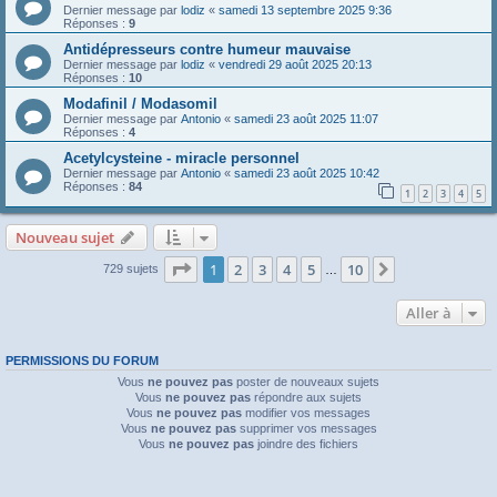
Dernier message par
lodiz
«
samedi 13 septembre 2025 9:36
Réponses :
9
Antidépresseurs contre humeur mauvaise
Dernier message par
lodiz
«
vendredi 29 août 2025 20:13
Réponses :
10
Modafinil / Modasomil
Dernier message par
Antonio
«
samedi 23 août 2025 11:07
Réponses :
4
Acetylcysteine - miracle personnel
Dernier message par
Antonio
«
samedi 23 août 2025 10:42
Réponses :
84
1
2
3
4
5
Nouveau sujet
Page
1
sur
10
1
2
3
4
5
10
Suivante
729 sujets
…
Aller à
PERMISSIONS DU FORUM
Vous
ne pouvez pas
poster de nouveaux sujets
Vous
ne pouvez pas
répondre aux sujets
Vous
ne pouvez pas
modifier vos messages
Vous
ne pouvez pas
supprimer vos messages
Vous
ne pouvez pas
joindre des fichiers