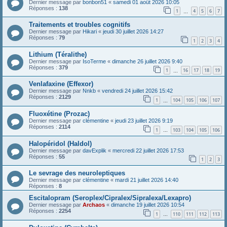
Dernier message par
bonbon51
«
samedi 01 août 2026 10:05
Réponses :
138
1
4
5
6
7
…
Traitements et troubles cognitifs
Dernier message par
Hikari
«
jeudi 30 juillet 2026 14:27
Réponses :
79
1
2
3
4
Lithium (Téralithe)
Dernier message par
IsoTerme
«
dimanche 26 juillet 2026 9:40
Réponses :
379
1
16
17
18
19
…
Venlafaxine (Effexor)
Dernier message par
Nnkb
«
vendredi 24 juillet 2026 15:42
Réponses :
2129
1
104
105
106
107
…
Fluoxétine (Prozac)
Dernier message par
clémentine
«
jeudi 23 juillet 2026 9:19
Réponses :
2114
1
103
104
105
106
…
Halopéridol (Haldol)
Dernier message par
davExplik
«
mercredi 22 juillet 2026 17:53
Réponses :
55
1
2
3
Le sevrage des neuroleptiques
Dernier message par
clémentine
«
mardi 21 juillet 2026 14:40
Réponses :
8
Escitalopram (Seroplex/Cipralex/Sipralexa/Lexapro)
Dernier message par
Archaos
«
dimanche 19 juillet 2026 10:54
Réponses :
2254
1
110
111
112
113
…