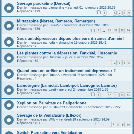
Sevrage paroxétine (Deroxat)
Dernier message par
clémentine
«
samedi 01 novembre 2025 20:35
Réponses :
179
1
6
7
8
9
…
Mirtazapine (Norset, Remeron, Remergon)
Dernier message par
Laura57
«
vendredi 31 octobre 2025 18:10
Réponses :
676
1
31
32
33
34
…
Sous antidépresseurs depuis plusieurs dizaines d'année !
Dernier message par
lodiz
«
dimanche 19 octobre 2025 18:41
Réponses :
7
Les plantes contre la dépression, l'anxiété, l'insomnie
Dernier message par
Bilirubine
«
jeudi 09 octobre 2025 9:57
Réponses :
89
1
2
3
4
5
Quand peut-on arrêter un traitement antidépresseur ?
Dernier message par
RmanS
«
vendredi 26 septembre 2025 0:09
Réponses :
4
Lamotrigine (Lamictal, Lambipol, Lamogine, Lamitor)
Dernier message par
Laeti
«
mercredi 24 septembre 2025 1:55
Réponses :
286
1
12
13
14
15
…
Xeplion ou Palmitate de Paliperidone
Dernier message par
Gustave33
«
dimanche 21 septembre 2025 21:22
Sevrage de la Venlafaxine (Effexor)
Dernier message par
Willy
«
vendredi 19 septembre 2025 14:09
Réponses :
191
1
7
8
9
10
…
Switch Paroxetine vers Venlafaxine