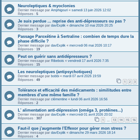
Neuroleptiques & myoclonies
Dernier message par
Amphigouri
«
samedi 13 juin 2026 12:02
Réponses :
5
Je suis perdue ... reprise des anti-dépresseurs ou pas ?
Dernier message par
davExplik
«
dimanche 10 mai 2026 20:25
Réponses :
3
Passage Paroxétine à Sertraline : combien de temps dure la
phase difficile ?
Dernier message par
davExplik
«
mercredi 06 mai 2026 10:17
Réponses :
19
Peut on guérir sans antidépresseurs ?
Dernier message par
Ribebois
«
vendredi 17 avril 2026 7:35
Réponses :
15
Les neuroleptiques (antipsychotiques)
Dernier message par
bobbi
«
mardi 07 avril 2026 19:59
Réponses :
49
1
2
3
Tolérance et efficacité des médicaments : similitudes entre
membres d’une même famille ?
Dernier message par
clémentine
«
lundi 06 avril 2026 16:56
Réponses :
2
L' alimentation anti-dépression (oméga 3, protéines...)
Dernier message par
davExplik
«
mercredi 01 avril 2026 20:02
Réponses :
307
1
13
14
15
16
…
Faut-il que j'augmente l'Effexor pour gérer mon stress ?
Dernier message par
davExplik
«
dimanche 29 mars 2026 18:14
Réponses :
4