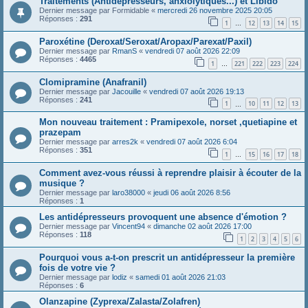
Traitements (Antidépresseurs, anxiolytiques...) et Libido
Dernier message par
Formidable
«
mercredi 26 novembre 2025 20:05
Réponses :
291
1
12
13
14
15
…
Paroxétine (Deroxat/Seroxat/Aropax/Parexat/Paxil)
Dernier message par
RmanS
«
vendredi 07 août 2026 22:09
Réponses :
4465
1
221
222
223
224
…
Clomipramine (Anafranil)
Dernier message par
Jacouille
«
vendredi 07 août 2026 19:13
Réponses :
241
1
10
11
12
13
…
Mon nouveau traitement : Pramipexole, norset ,quetiapine et
prazepam
Dernier message par
arres2k
«
vendredi 07 août 2026 6:04
Réponses :
351
1
15
16
17
18
…
Comment avez-vous réussi à reprendre plaisir à écouter de la
musique ?
Dernier message par
laro38000
«
jeudi 06 août 2026 8:56
Réponses :
1
Les antidépresseurs provoquent une absence d'émotion ?
Dernier message par
Vincent94
«
dimanche 02 août 2026 17:00
Réponses :
118
1
2
3
4
5
6
Pourquoi vous a-t-on prescrit un antidépresseur la première
fois de votre vie ?
Dernier message par
lodiz
«
samedi 01 août 2026 21:03
Réponses :
6
Olanzapine (Zyprexa/Zalasta/Zolafren)