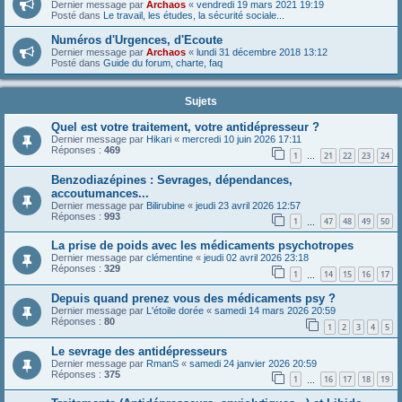
Dernier message par
Archaos
«
vendredi 19 mars 2021 19:19
Posté dans
Le travail, les études, la sécurité sociale...
Numéros d'Urgences, d'Ecoute
Dernier message par
Archaos
«
lundi 31 décembre 2018 13:12
Posté dans
Guide du forum, charte, faq
Sujets
Quel est votre traitement, votre antidépresseur ?
Dernier message par
Hikari
«
mercredi 10 juin 2026 17:11
Réponses :
469
1
21
22
23
24
…
Benzodiazépines : Sevrages, dépendances,
accoutumances...
Dernier message par
Bilirubine
«
jeudi 23 avril 2026 12:57
Réponses :
993
1
47
48
49
50
…
La prise de poids avec les médicaments psychotropes
Dernier message par
clémentine
«
jeudi 02 avril 2026 23:18
Réponses :
329
1
14
15
16
17
…
Depuis quand prenez vous des médicaments psy ?
Dernier message par
L'étoile dorée
«
samedi 14 mars 2026 20:59
Réponses :
80
1
2
3
4
5
Le sevrage des antidépresseurs
Dernier message par
RmanS
«
samedi 24 janvier 2026 20:59
Réponses :
375
1
16
17
18
19
…