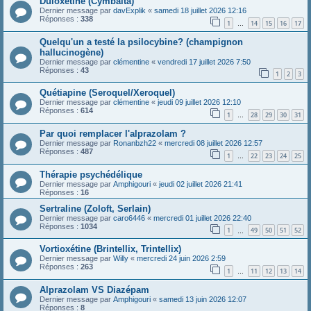
Duloxetine (Cymbalta)
Dernier message par
davExplik
«
samedi 18 juillet 2026 12:16
Réponses :
338
1
14
15
16
17
…
Quelqu'un a testé la psilocybine? (champignon
hallucinogène)
Dernier message par
clémentine
«
vendredi 17 juillet 2026 7:50
Réponses :
43
1
2
3
Quétiapine (Seroquel/Xeroquel)
Dernier message par
clémentine
«
jeudi 09 juillet 2026 12:10
Réponses :
614
1
28
29
30
31
…
Par quoi remplacer l'alprazolam ?
Dernier message par
Ronanbzh22
«
mercredi 08 juillet 2026 12:57
Réponses :
487
1
22
23
24
25
…
Thérapie psychédélique
Dernier message par
Amphigouri
«
jeudi 02 juillet 2026 21:41
Réponses :
16
Sertraline (Zoloft, Serlain)
Dernier message par
caro6446
«
mercredi 01 juillet 2026 22:40
Réponses :
1034
1
49
50
51
52
…
Vortioxétine (Brintellix, Trintellix)
Dernier message par
Willy
«
mercredi 24 juin 2026 2:59
Réponses :
263
1
11
12
13
14
…
Alprazolam VS Diazépam
Dernier message par
Amphigouri
«
samedi 13 juin 2026 12:07
Réponses :
8