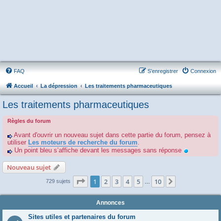
FAQ
S’enregistrer
Connexion
Accueil
La dépression
Les traitements pharmaceutiques
Les traitements pharmaceutiques
Règles du forum
Avant d'ouvrir un nouveau sujet dans cette partie du forum, pensez à
utiliser
Les moteurs de recherche du forum
.
Un point bleu s’affiche devant les messages sans réponse
Nouveau sujet
Page
1
sur
10
1
2
3
4
5
10
Suivante
729 sujets
…
Annonces
Sites utiles et partenaires du forum