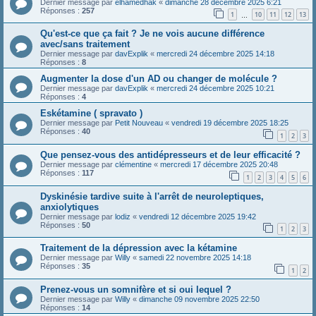
Dernier message par
elhamedhak
«
dimanche 28 décembre 2025 6:21
Réponses :
257
1
10
11
12
13
…
Qu'est-ce que ça fait ? Je ne vois aucune différence
avec/sans traitement
Dernier message par
davExplik
«
mercredi 24 décembre 2025 14:18
Réponses :
8
Augmenter la dose d'un AD ou changer de molécule ?
Dernier message par
davExplik
«
mercredi 24 décembre 2025 10:21
Réponses :
4
Eskétamine ( spravato )
Dernier message par
Petit Nouveau
«
vendredi 19 décembre 2025 18:25
Réponses :
40
1
2
3
Que pensez-vous des antidépresseurs et de leur efficacité ?
Dernier message par
clémentine
«
mercredi 17 décembre 2025 20:48
Réponses :
117
1
2
3
4
5
6
Dyskinésie tardive suite à l'arrêt de neuroleptiques,
anxiolytiques
Dernier message par
lodiz
«
vendredi 12 décembre 2025 19:42
Réponses :
50
1
2
3
Traitement de la dépression avec la kétamine
Dernier message par
Willy
«
samedi 22 novembre 2025 14:18
Réponses :
35
1
2
Prenez-vous un somnifère et si oui lequel ?
Dernier message par
Willy
«
dimanche 09 novembre 2025 22:50
Réponses :
14