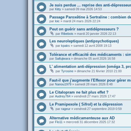
Je suis perdue ... reprise des anti-dépresseu
par
Kitty
»
samedi 09 mai 2026 14:53
Passage Paroxétine à Sertraline : combien de
par
loic
»
mardi 24 mars 2026 22:24
Peut on guérir sans antidépresseurs ?
par
Ribebois
»
mardi 20 janvier 2026 22:13
Les neuroleptiques (antipsychotiques)
par
kpaks
»
samedi 12 avril 2008 19:13
Tolérance et efficacité des médicaments : s
par
Saifujiwara
»
dimanche 05 avril 2026 16:58
L' alimentation anti-dépression (oméga 3, pro
par
Tyrosine
»
dimanche 21 février 2010 21:00
Faut-il que j'augmente l'Effexor pour gérer m
par
Nanou1979
»
samedi 28 mars 2026 8:48
Le Citalopram ne fait plus effet ?
par
Audrey764
»
vendredi 27 mars 2026 17:47
Le Pramipexole ( Sifrol) et la dépression
par
rageur
»
vendredi 27 septembre 2019 0:59
Alternative médicamenteuse aux AD
par
Flo11
»
mercredi 31 décembre 2025 17:32