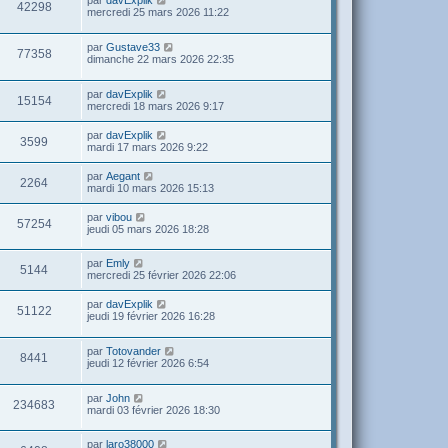
par
davExplik
42298
mercredi 25 mars 2026 11:22
par
Gustave33
77358
dimanche 22 mars 2026 22:35
par
davExplik
15154
mercredi 18 mars 2026 9:17
par
davExplik
3599
mardi 17 mars 2026 9:22
par
Aegant
2264
mardi 10 mars 2026 15:13
par
vibou
57254
jeudi 05 mars 2026 18:28
par
Emly
5144
mercredi 25 février 2026 22:06
par
davExplik
51122
jeudi 19 février 2026 16:28
par
Totovander
8441
jeudi 12 février 2026 6:54
par
John
234683
mardi 03 février 2026 18:30
par
laro38000