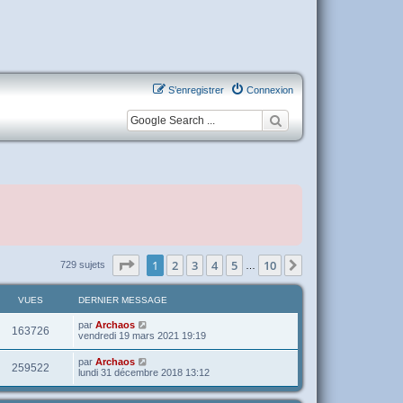
S’enregistrer
Connexion
Page
1
sur
10
1
2
3
4
5
10
Suivante
729 sujets
…
VUES
DERNIER MESSAGE
par
Archaos
163726
vendredi 19 mars 2021 19:19
par
Archaos
259522
lundi 31 décembre 2018 13:12