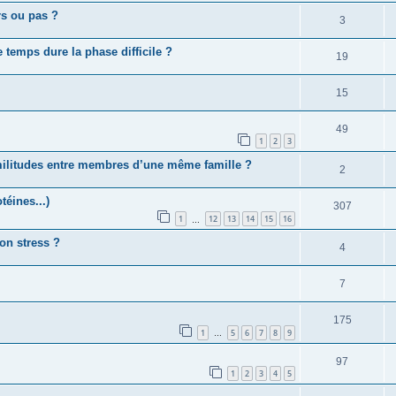
rs ou pas ?
3
 temps dure la phase difficile ?
19
15
49
1
2
3
imilitudes entre membres d’une même famille ?
2
téines...)
307
1
12
13
14
15
16
…
on stress ?
4
7
175
1
5
6
7
8
9
…
97
1
2
3
4
5