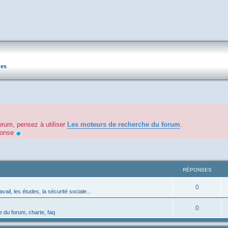
ues
orum, pensez à utiliser
Les moteurs de recherche du forum
.
éponse
RÉPONSES
0
avail, les études, la sécurité sociale...
0
 du forum, charte, faq