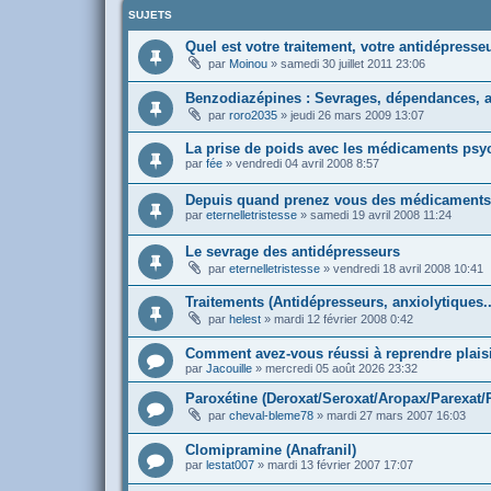
SUJETS
Quel est votre traitement, votre antidépresse
par
Moinou
»
samedi 30 juillet 2011 23:06
Benzodiazépines : Sevrages, dépendances, 
par
roro2035
»
jeudi 26 mars 2009 13:07
La prise de poids avec les médicaments psy
par
fée
»
vendredi 04 avril 2008 8:57
Depuis quand prenez vous des médicaments
par
eternelletristesse
»
samedi 19 avril 2008 11:24
Le sevrage des antidépresseurs
par
eternelletristesse
»
vendredi 18 avril 2008 10:41
Traitements (Antidépresseurs, anxiolytiques..
par
helest
»
mardi 12 février 2008 0:42
Comment avez-vous réussi à reprendre plaisi
par
Jacouille
»
mercredi 05 août 2026 23:32
Paroxétine (Deroxat/Seroxat/Aropax/Parexat/P
par
cheval-bleme78
»
mardi 27 mars 2007 16:03
Clomipramine (Anafranil)
par
lestat007
»
mardi 13 février 2007 17:07