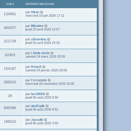
VUES
DERNIER MESSAGE
par
Hikari
134691
mercredi 10 juin 2026 17:11
par
Bilirubine
404257
jeudi 23 avril 2026 12:57
par
clémentine
221729
jeudi 02 avril 2026 23:18
par
L'étoile dorée
62403
samedi 14 mars 2026 20:59
par
RmanS
154187
samedi 24 janvier 2026 20:59
par
Formidable
289242
mercredi 26 novembre 2025 20:05
par
laro38000
29
jeudi 06 août 2026 8:56
par
davExplik
940396
jeudi 06 août 2026 8:52
par
Jacouille
186010
jeudi 06 août 2026 3:55