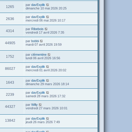
par
davExplik
1265
dimanche 10 mai 2026 20:25
par
davExplik
2636
mercredi 06 mai 2026 10:17
par
Ribebois
4314
vendredi 17 avril 2026 7:35
par
bobbi
44905
mardi 07 avril 2026 19:59
par
clémentine
1752
lundi 06 avril 2026 16:56
par
davExplik
86027
mercredi 01 avril 2026 20:02
par
davExplik
1643
dimanche 29 mars 2026 18:14
par
davExplik
2239
samedi 28 mars 2026 17:32
par
Willy
44327
vendredi 27 mars 2026 10:01
par
davExplik
13842
jeudi 26 mars 2026 7:49