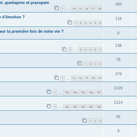
t ,quetiapine et prazepam
350
1
14
15
16
17
18
…
e d'émotion ?
118
1
2
3
4
5
6
ur la première fois de votre vie ?
6
138
1
3
4
5
6
7
…
79
1
2
3
4
379
1
15
16
17
18
19
…
2129
1
103
104
105
106
107
…
2114
1
102
103
104
105
106
…
55
1
2
3
8