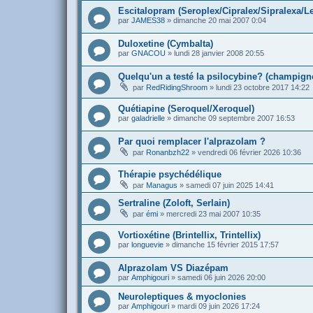
Escitalopram (Seroplex/Cipralex/Sipralexa/L
par
JAMES38
»
dimanche 20 mai 2007 0:04
Duloxetine (Cymbalta)
par
GNACOU
»
lundi 28 janvier 2008 20:55
Quelqu'un a testé la psilocybine? (champign
par
RedRidingShroom
»
lundi 23 octobre 2017 14:22
Quétiapine (Seroquel/Xeroquel)
par
galadrielle
»
dimanche 09 septembre 2007 16:53
Par quoi remplacer l'alprazolam ?
par
Ronanbzh22
»
vendredi 06 février 2026 10:36
Thérapie psychédélique
par
Managus
»
samedi 07 juin 2025 14:41
Sertraline (Zoloft, Serlain)
par
émi
»
mercredi 23 mai 2007 10:35
Vortioxétine (Brintellix, Trintellix)
par
longuevie
»
dimanche 15 février 2015 17:57
Alprazolam VS Diazépam
par
Amphigouri
»
samedi 06 juin 2026 20:00
Neuroleptiques & myoclonies
par
Amphigouri
»
mardi 09 juin 2026 17:24