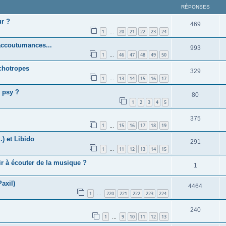
RÉPONSES
ur ?
469
1
20
21
22
23
24
…
accoutumances...
993
1
46
47
48
49
50
…
chotropes
329
1
13
14
15
16
17
…
 psy ?
80
1
2
3
4
5
375
1
15
16
17
18
19
…
.) et Libido
291
1
11
12
13
14
15
…
r à écouter de la musique ?
1
axil)
4464
1
220
221
222
223
224
…
240
1
9
10
11
12
13
…