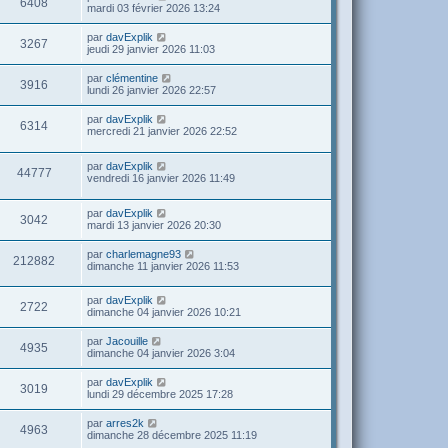
6408
mardi 03 février 2026 13:24
par
davExplik
3267
jeudi 29 janvier 2026 11:03
par
clémentine
3916
lundi 26 janvier 2026 22:57
par
davExplik
6314
mercredi 21 janvier 2026 22:52
par
davExplik
44777
vendredi 16 janvier 2026 11:49
par
davExplik
3042
mardi 13 janvier 2026 20:30
par
charlemagne93
212882
dimanche 11 janvier 2026 11:53
par
davExplik
2722
dimanche 04 janvier 2026 10:21
par
Jacouille
4935
dimanche 04 janvier 2026 3:04
par
davExplik
3019
lundi 29 décembre 2025 17:28
par
arres2k
4963
dimanche 28 décembre 2025 11:19