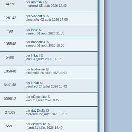
par
moms68
34378
mercredi 05 août 2026 12:49
par
Vincent94
128143
dimanche 02 août 2026 17:00
par
lodiz
165
samedi 01 août 2026 21:03
par
bonbon51
135548
samedi 01 août 2026 10:05
par
Hikari
5400
jeudi 30 juillet 2026 14:27
par
IsoTerme
185048
dimanche 26 juillet 2026 9:40
par
Nnkb
844148
vendredi 24 juillet 2026 15:42
par
clémentine
559812
jeudi 23 juillet 2026 9:19
par
davExplik
27168
mercredi 22 juillet 2026 17:53
par
clémentine
5591
mardi 21 juillet 2026 14:40