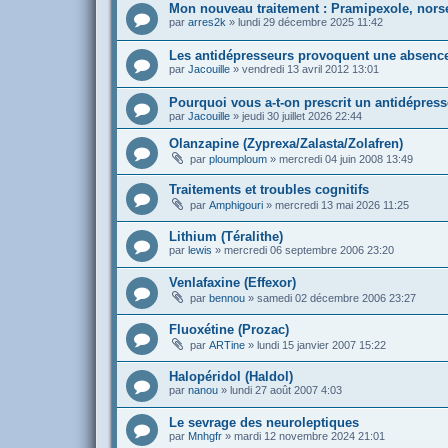
Mon nouveau traitement : Pramipexole, norse
par
arres2k
»
lundi 29 décembre 2025 11:42
Les antidépresseurs provoquent une absenc
par
Jacouille
»
vendredi 13 avril 2012 13:01
Pourquoi vous a-t-on prescrit un antidépresse
par
Jacouille
»
jeudi 30 juillet 2026 22:44
Olanzapine (Zyprexa/Zalasta/Zolafren)
par
ploumploum
»
mercredi 04 juin 2008 13:49
Traitements et troubles cognitifs
par
Amphigouri
»
mercredi 13 mai 2026 11:25
Lithium (Téralithe)
par
lewis
»
mercredi 06 septembre 2006 23:20
Venlafaxine (Effexor)
par
bennou
»
samedi 02 décembre 2006 23:27
Fluoxétine (Prozac)
par
ARTine
»
lundi 15 janvier 2007 15:22
Halopéridol (Haldol)
par
nanou
»
lundi 27 août 2007 4:03
Le sevrage des neuroleptiques
par
Mnhgfr
»
mardi 12 novembre 2024 21:01