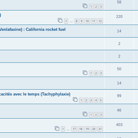
58
1
2
3
)
220
1
8
9
10
11
12
…
enlafaxine) : California rocket fuel
14
2
2
50
1
2
3
14
cacités avec le temps (Tachyphylaxie)
99
1
2
3
4
5
46
1
2
3
403
1
17
18
19
20
21
…