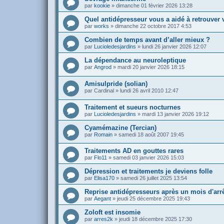
par
kookie
»
dimanche 01 février 2026 13:28
Quel antidépresseur vous a aidé à retrouver v
par
works
»
dimanche 22 octobre 2017 4:53
Combien de temps avant d’aller mieux ?
par
Lucioledesjardins
»
lundi 26 janvier 2026 12:07
La dépendance au neuroleptique
par
Angrod
»
mardi 20 janvier 2026 18:15
Amisulpride (solian)
par
Cardinal
»
lundi 26 avril 2010 12:47
Traitement et sueurs nocturnes
par
Lucioledesjardins
»
mardi 13 janvier 2026 19:12
Cyamémazine (Tercian)
par
Romain
»
samedi 18 août 2007 19:45
Traitements AD en gouttes rares
par
Flo11
»
samedi 03 janvier 2026 15:03
Dépression et traitements je deviens folle
par
Elisa170
»
samedi 26 juillet 2025 13:54
Reprise antidépresseurs après un mois d'arr
par
Aegant
»
jeudi 25 décembre 2025 19:43
Zoloft est insomie
par
arres2k
»
jeudi 18 décembre 2025 17:30