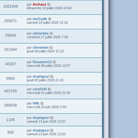
par
Archaos
1061946
dimanche 19 juillet 2026 10:54
par
davExplik
265871
samedi 18 juillet 2026 12:16
par
clémentine
29646
vendredi 17 juillet 2026 7:50
par
clémentine
351084
jeudi 09 juillet 2026 12:10
par
Ronanbzh22
40287
mercredi 08 juillet 2026 12:57
par
Amphigouri
5994
jeudi 02 juillet 2026 21:41
par
caro6446
483765
mercredi 01 juillet 2026 22:40
par
Willy
289936
mercredi 24 juin 2026 2:59
par
Amphigouri
1106
samedi 13 juin 2026 12:07
par
Amphigouri
856
samedi 13 juin 2026 12:02