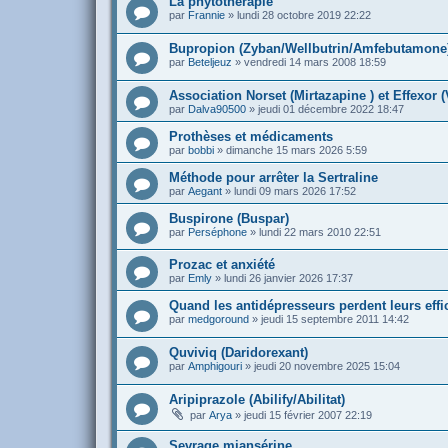
La phytothérapie
par
Frannie
»
lundi 28 octobre 2019 22:22
Bupropion (Zyban/Wellbutrin/Amfebutamone
par
Beteljeuz
»
vendredi 14 mars 2008 18:59
Association Norset (Mirtazapine ) et Effexor (V
par
Dalva90500
»
jeudi 01 décembre 2022 18:47
Prothèses et médicaments
par
bobbi
»
dimanche 15 mars 2026 5:59
Méthode pour arrêter la Sertraline
par
Aegant
»
lundi 09 mars 2026 17:52
Buspirone (Buspar)
par
Perséphone
»
lundi 22 mars 2010 22:51
Prozac et anxiété
par
Emly
»
lundi 26 janvier 2026 17:37
Quand les antidépresseurs perdent leurs effi
par
medgoround
»
jeudi 15 septembre 2011 14:42
Quviviq (Daridorexant)
par
Amphigouri
»
jeudi 20 novembre 2025 15:04
Aripiprazole (Abilify/Abilitat)
par
Arya
»
jeudi 15 février 2007 22:19
Sevrage miansérine