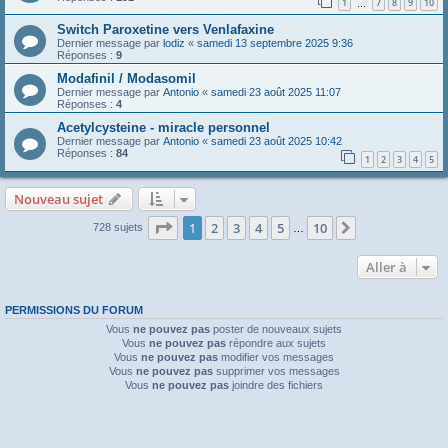
1
7
8
9
10
…
Switch Paroxetine vers Venlafaxine
Dernier message par
lodiz
«
samedi 13 septembre 2025 9:36
Réponses :
9
Modafinil / Modasomil
Dernier message par
Antonio
«
samedi 23 août 2025 11:07
Réponses :
4
Acetylcysteine - miracle personnel
Dernier message par
Antonio
«
samedi 23 août 2025 10:42
Réponses :
84
1
2
3
4
5
Nouveau sujet
Page
1
sur
10
1
2
3
4
5
10
Suivante
728 sujets
…
Aller à
PERMISSIONS DU FORUM
Vous
ne pouvez pas
poster de nouveaux sujets
Vous
ne pouvez pas
répondre aux sujets
Vous
ne pouvez pas
modifier vos messages
Vous
ne pouvez pas
supprimer vos messages
Vous
ne pouvez pas
joindre des fichiers