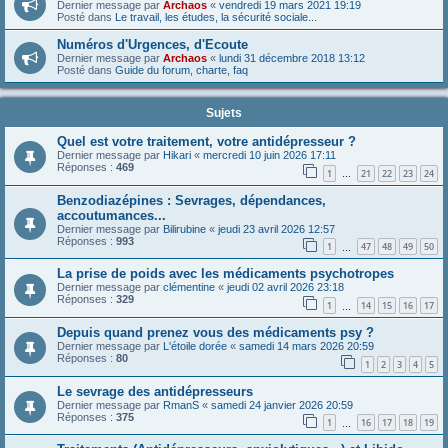
Dernier message par
Archaos
«
vendredi 19 mars 2021 19:19
Posté dans
Le travail, les études, la sécurité sociale...
Numéros d'Urgences, d'Ecoute
Dernier message par
Archaos
«
lundi 31 décembre 2018 13:12
Posté dans
Guide du forum, charte, faq
Sujets
Quel est votre traitement, votre antidépresseur ?
Dernier message par
Hikari
«
mercredi 10 juin 2026 17:11
Réponses :
469
1
21
22
23
24
…
Benzodiazépines : Sevrages, dépendances,
accoutumances...
Dernier message par
Bilirubine
«
jeudi 23 avril 2026 12:57
Réponses :
993
1
47
48
49
50
…
La prise de poids avec les médicaments psychotropes
Dernier message par
clémentine
«
jeudi 02 avril 2026 23:18
Réponses :
329
1
14
15
16
17
…
Depuis quand prenez vous des médicaments psy ?
Dernier message par
L'étoile dorée
«
samedi 14 mars 2026 20:59
Réponses :
80
1
2
3
4
5
Le sevrage des antidépresseurs
Dernier message par
RmanS
«
samedi 24 janvier 2026 20:59
Réponses :
375
1
16
17
18
19
…