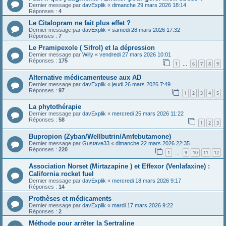
Dernier message par
davExplik
«
dimanche 29 mars 2026 18:14
Réponses :
4
Le Citalopram ne fait plus effet ?
Dernier message par
davExplik
«
samedi 28 mars 2026 17:32
Réponses :
7
Le Pramipexole ( Sifrol) et la dépression
Dernier message par
Willy
«
vendredi 27 mars 2026 10:01
Réponses :
175
1
6
7
8
9
…
Alternative médicamenteuse aux AD
Dernier message par
davExplik
«
jeudi 26 mars 2026 7:49
Réponses :
97
1
2
3
4
5
La phytothérapie
Dernier message par
davExplik
«
mercredi 25 mars 2026 11:22
Réponses :
58
1
2
3
Bupropion (Zyban/Wellbutrin/Amfebutamone)
Dernier message par
Gustave33
«
dimanche 22 mars 2026 22:35
Réponses :
220
1
9
10
11
12
…
Association Norset (Mirtazapine ) et Effexor (Venlafaxine) :
California rocket fuel
Dernier message par
davExplik
«
mercredi 18 mars 2026 9:17
Réponses :
14
Prothèses et médicaments
Dernier message par
davExplik
«
mardi 17 mars 2026 9:22
Réponses :
2
Méthode pour arrêter la Sertraline