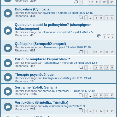
Réponses :
2254
1
110
111
112
113
…
Duloxetine (Cymbalta)
Dernier message par
davExplik
«
samedi 18 juillet 2026 12:16
Réponses :
338
1
14
15
16
17
…
Quelqu'un a testé la psilocybine? (champignon
hallucinogène)
Dernier message par
clémentine
«
vendredi 17 juillet 2026 7:50
Réponses :
43
1
2
3
Quétiapine (Seroquel/Xeroquel)
Dernier message par
clémentine
«
jeudi 09 juillet 2026 12:10
Réponses :
614
1
28
29
30
31
…
Par quoi remplacer l'alprazolam ?
Dernier message par
Ronanbzh22
«
mercredi 08 juillet 2026 12:57
Réponses :
487
1
22
23
24
25
…
Thérapie psychédélique
Dernier message par
Amphigouri
«
jeudi 02 juillet 2026 21:41
Réponses :
16
Sertraline (Zoloft, Serlain)
Dernier message par
caro6446
«
mercredi 01 juillet 2026 22:40
Réponses :
1034
1
49
50
51
52
…
Vortioxétine (Brintellix, Trintellix)
Dernier message par
Willy
«
mercredi 24 juin 2026 2:59
Réponses :
263
1
11
12
13
14
…