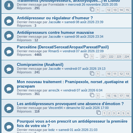
Traitements (Antidépresseurs, anxiolytiques...) et Libido
Dernier message par
Formidable
«
mercredi 26 novembre 2025 20:05
Réponses :
291
1
12
13
14
15
…
Antidépresseur ou régulateur d'humeur ?
Dernier message par
Jacouille
«
samedi 08 août 2026 23:39
Réponses :
3
Antidépresseurs contre humeur mauvaise
Dernier message par
Jacouille
«
samedi 08 août 2026 23:34
Réponses :
12
Paroxétine (Deroxat/Seroxat/Aropax/Parexat/Paxil)
Dernier message par
RmanS
«
vendredi 07 août 2026 22:09
Réponses :
4465
1
221
222
223
224
…
Clomipramine (Anafranil)
Dernier message par
Jacouille
«
vendredi 07 août 2026 19:13
Réponses :
241
1
10
11
12
13
…
Mon nouveau traitement : Pramipexole, norset ,quetiapine et
prazepam
Dernier message par
arres2k
«
vendredi 07 août 2026 6:04
Réponses :
351
1
15
16
17
18
…
Les antidépresseurs provoquent une absence d'émotion ?
Dernier message par
Vincent94
«
dimanche 02 août 2026 17:00
Réponses :
118
1
2
3
4
5
6
Pourquoi vous a-t-on prescrit un antidépresseur la première
fois de votre vie ?
Dernier message par
lodiz
«
samedi 01 août 2026 21:03