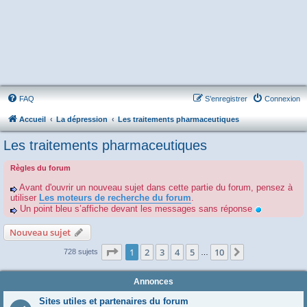
FAQ
S’enregistrer
Connexion
Accueil
La dépression
Les traitements pharmaceutiques
Les traitements pharmaceutiques
Règles du forum
Avant d'ouvrir un nouveau sujet dans cette partie du forum, pensez à
utiliser
Les moteurs de recherche du forum
.
Un point bleu s’affiche devant les messages sans réponse
Nouveau sujet
Page
1
sur
10
1
2
3
4
5
10
Suivante
728 sujets
…
Annonces
Sites utiles et partenaires du forum