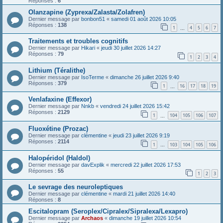
Réponses :
6
Olanzapine (Zyprexa/Zalasta/Zolafren)
Dernier message par
bonbon51
«
samedi 01 août 2026 10:05
Réponses :
138
1
4
5
6
7
…
Traitements et troubles cognitifs
Dernier message par
Hikari
«
jeudi 30 juillet 2026 14:27
Réponses :
79
1
2
3
4
Lithium (Téralithe)
Dernier message par
IsoTerme
«
dimanche 26 juillet 2026 9:40
Réponses :
379
1
16
17
18
19
…
Venlafaxine (Effexor)
Dernier message par
Nnkb
«
vendredi 24 juillet 2026 15:42
Réponses :
2129
1
104
105
106
107
…
Fluoxétine (Prozac)
Dernier message par
clémentine
«
jeudi 23 juillet 2026 9:19
Réponses :
2114
1
103
104
105
106
…
Halopéridol (Haldol)
Dernier message par
davExplik
«
mercredi 22 juillet 2026 17:53
Réponses :
55
1
2
3
Le sevrage des neuroleptiques
Dernier message par
clémentine
«
mardi 21 juillet 2026 14:40
Réponses :
8
Escitalopram (Seroplex/Cipralex/Sipralexa/Lexapro)
Dernier message par
Archaos
«
dimanche 19 juillet 2026 10:54