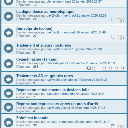
Dernier message par
clémentine
«
lundi 26 janvier 2026 22:57
Réponses :
12
La dépendance au neuroleptique
Dernier message par
davExplik
«
mercredi 21 janvier 2026 22:52
Réponses :
20
1
2
Amisulpride (solian)
Dernier message par
davExplik
«
vendredi 16 janvier 2026 11:49
Réponses :
27
1
2
Traitement et sueurs nocturnes
Dernier message par
davExplik
«
mardi 13 janvier 2026 20:30
Réponses :
5
Cyamémazine (Tercian)
Dernier message par
charlemagne93
«
dimanche 11 janvier 2026 11:53
Réponses :
263
1
11
12
13
14
…
Traitements AD en gouttes rares
Dernier message par
davExplik
«
dimanche 04 janvier 2026 10:21
Réponses :
3
Dépression et traitements je deviens folle
Dernier message par
Jacouille
«
dimanche 04 janvier 2026 3:04
Réponses :
7
Reprise antidépresseurs après un mois d'arrêt
Dernier message par
davExplik
«
lundi 29 décembre 2025 17:28
Réponses :
4
Zoloft est insomie
Dernier message par
arres2k
«
dimanche 28 décembre 2025 11:19
Réponses :
30
1
2