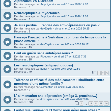
Alprazolam VS Diazépam
Dernier message par
Amphigouri
«
samedi 13 juin 2026 12:07
Réponses :
8
Neuroleptiques & myoclonies
Dernier message par
Amphigouri
«
samedi 13 juin 2026 12:02
Réponses :
5
Je suis perdue ... reprise des anti-dépresseurs ou pas ?
Dernier message par
davExplik
«
dimanche 10 mai 2026 20:25
Réponses :
3
Passage Paroxétine à Sertraline : combien de temps dure la
phase difficile ?
Dernier message par
davExplik
«
mercredi 06 mai 2026 10:17
Réponses :
19
Peut on guérir sans antidépresseurs ?
Dernier message par
Ribebois
«
vendredi 17 avril 2026 7:35
Réponses :
15
Les neuroleptiques (antipsychotiques)
Dernier message par
bobbi
«
mardi 07 avril 2026 19:59
Réponses :
49
1
2
3
Tolérance et efficacité des médicaments : similitudes entre
membres d’une même famille ?
Dernier message par
clémentine
«
lundi 06 avril 2026 16:56
Réponses :
2
L' alimentation anti-dépression (oméga 3, protéines...)
Dernier message par
davExplik
«
mercredi 01 avril 2026 20:02
Réponses :
307
1
13
14
15
16
…
Faut-il que j'augmente l'Effexor pour gérer mon stress ?