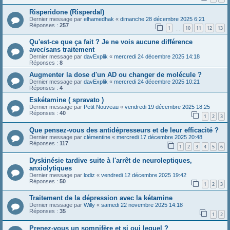
Risperidone (Risperdal)
Dernier message par
elhamedhak
«
dimanche 28 décembre 2025 6:21
Réponses :
257
1
10
11
12
13
…
Qu'est-ce que ça fait ? Je ne vois aucune différence
avec/sans traitement
Dernier message par
davExplik
«
mercredi 24 décembre 2025 14:18
Réponses :
8
Augmenter la dose d'un AD ou changer de molécule ?
Dernier message par
davExplik
«
mercredi 24 décembre 2025 10:21
Réponses :
4
Eskétamine ( spravato )
Dernier message par
Petit Nouveau
«
vendredi 19 décembre 2025 18:25
Réponses :
40
1
2
3
Que pensez-vous des antidépresseurs et de leur efficacité ?
Dernier message par
clémentine
«
mercredi 17 décembre 2025 20:48
Réponses :
117
1
2
3
4
5
6
Dyskinésie tardive suite à l'arrêt de neuroleptiques,
anxiolytiques
Dernier message par
lodiz
«
vendredi 12 décembre 2025 19:42
Réponses :
50
1
2
3
Traitement de la dépression avec la kétamine
Dernier message par
Willy
«
samedi 22 novembre 2025 14:18
Réponses :
35
1
2
Prenez-vous un somnifère et si oui lequel ?