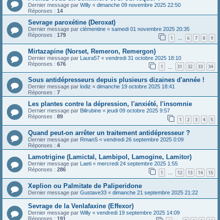
Dernier message par
Willy
«
dimanche 09 novembre 2025 22:50
Réponses :
14
Sevrage paroxétine (Deroxat)
Dernier message par
clémentine
«
samedi 01 novembre 2025 20:35
Réponses :
179
1
6
7
8
9
…
Mirtazapine (Norset, Remeron, Remergon)
Dernier message par
Laura57
«
vendredi 31 octobre 2025 18:10
Réponses :
676
1
31
32
33
34
…
Sous antidépresseurs depuis plusieurs dizaines d'année !
Dernier message par
lodiz
«
dimanche 19 octobre 2025 18:41
Réponses :
7
Les plantes contre la dépression, l'anxiété, l'insomnie
Dernier message par
Bilirubine
«
jeudi 09 octobre 2025 9:57
Réponses :
89
1
2
3
4
5
Quand peut-on arrêter un traitement antidépresseur ?
Dernier message par
RmanS
«
vendredi 26 septembre 2025 0:09
Réponses :
4
Lamotrigine (Lamictal, Lambipol, Lamogine, Lamitor)
Dernier message par
Laeti
«
mercredi 24 septembre 2025 1:55
Réponses :
286
1
12
13
14
15
…
Xeplion ou Palmitate de Paliperidone
Dernier message par
Gustave33
«
dimanche 21 septembre 2025 21:22
Sevrage de la Venlafaxine (Effexor)
Dernier message par
Willy
«
vendredi 19 septembre 2025 14:09
Réponses :
191