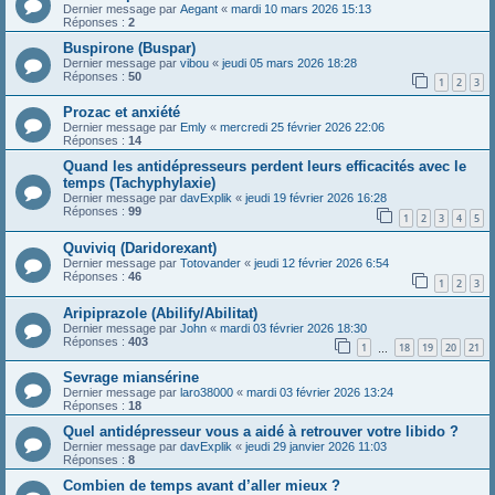
Dernier message par
Aegant
«
mardi 10 mars 2026 15:13
Réponses :
2
Buspirone (Buspar)
Dernier message par
vibou
«
jeudi 05 mars 2026 18:28
Réponses :
50
1
2
3
Prozac et anxiété
Dernier message par
Emly
«
mercredi 25 février 2026 22:06
Réponses :
14
Quand les antidépresseurs perdent leurs efficacités avec le
temps (Tachyphylaxie)
Dernier message par
davExplik
«
jeudi 19 février 2026 16:28
Réponses :
99
1
2
3
4
5
Quviviq (Daridorexant)
Dernier message par
Totovander
«
jeudi 12 février 2026 6:54
Réponses :
46
1
2
3
Aripiprazole (Abilify/Abilitat)
Dernier message par
John
«
mardi 03 février 2026 18:30
Réponses :
403
1
18
19
20
21
…
Sevrage miansérine
Dernier message par
laro38000
«
mardi 03 février 2026 13:24
Réponses :
18
Quel antidépresseur vous a aidé à retrouver votre libido ?
Dernier message par
davExplik
«
jeudi 29 janvier 2026 11:03
Réponses :
8
Combien de temps avant d’aller mieux ?