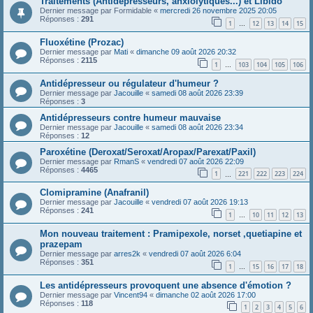
Traitements (Antidépresseurs, anxiolytiques...) et Libido
Dernier message par
Formidable
«
mercredi 26 novembre 2025 20:05
Réponses :
291
1
12
13
14
15
…
Fluoxétine (Prozac)
Dernier message par
Mati
«
dimanche 09 août 2026 20:32
Réponses :
2115
1
103
104
105
106
…
Antidépresseur ou régulateur d'humeur ?
Dernier message par
Jacouille
«
samedi 08 août 2026 23:39
Réponses :
3
Antidépresseurs contre humeur mauvaise
Dernier message par
Jacouille
«
samedi 08 août 2026 23:34
Réponses :
12
Paroxétine (Deroxat/Seroxat/Aropax/Parexat/Paxil)
Dernier message par
RmanS
«
vendredi 07 août 2026 22:09
Réponses :
4465
1
221
222
223
224
…
Clomipramine (Anafranil)
Dernier message par
Jacouille
«
vendredi 07 août 2026 19:13
Réponses :
241
1
10
11
12
13
…
Mon nouveau traitement : Pramipexole, norset ,quetiapine et
prazepam
Dernier message par
arres2k
«
vendredi 07 août 2026 6:04
Réponses :
351
1
15
16
17
18
…
Les antidépresseurs provoquent une absence d'émotion ?
Dernier message par
Vincent94
«
dimanche 02 août 2026 17:00
Réponses :
118
1
2
3
4
5
6