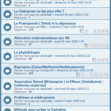
Dernier message par
davExplik
«
dimanche 29 mars 2026 18:14
Réponses :
4
Le Citalopram ne fait plus effet ?
Dernier message par
davExplik
«
samedi 28 mars 2026 17:32
Réponses :
7
Le Pramipexole ( Sifrol) et la dépression
Dernier message par
Willy
«
vendredi 27 mars 2026 10:01
Réponses :
175
1
6
7
8
9
…
Alternative médicamenteuse aux AD
Dernier message par
davExplik
«
jeudi 26 mars 2026 7:49
Réponses :
97
1
2
3
4
5
La phytothérapie
Dernier message par
davExplik
«
mercredi 25 mars 2026 11:22
Réponses :
58
1
2
3
Bupropion (Zyban/Wellbutrin/Amfebutamone)
Dernier message par
Gustave33
«
dimanche 22 mars 2026 22:35
Réponses :
220
1
9
10
11
12
…
Association Norset (Mirtazapine ) et Effexor (Venlafaxine) :
California rocket fuel
Dernier message par
davExplik
«
mercredi 18 mars 2026 9:17
Réponses :
14
Prothèses et médicaments
Dernier message par
davExplik
«
mardi 17 mars 2026 9:22
Réponses :
2
Méthode pour arrêter la Sertraline