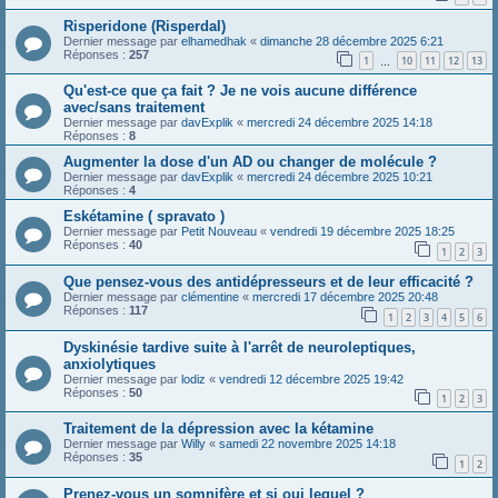
Risperidone (Risperdal)
Dernier message par
elhamedhak
«
dimanche 28 décembre 2025 6:21
Réponses :
257
1
10
11
12
13
…
Qu'est-ce que ça fait ? Je ne vois aucune différence
avec/sans traitement
Dernier message par
davExplik
«
mercredi 24 décembre 2025 14:18
Réponses :
8
Augmenter la dose d'un AD ou changer de molécule ?
Dernier message par
davExplik
«
mercredi 24 décembre 2025 10:21
Réponses :
4
Eskétamine ( spravato )
Dernier message par
Petit Nouveau
«
vendredi 19 décembre 2025 18:25
Réponses :
40
1
2
3
Que pensez-vous des antidépresseurs et de leur efficacité ?
Dernier message par
clémentine
«
mercredi 17 décembre 2025 20:48
Réponses :
117
1
2
3
4
5
6
Dyskinésie tardive suite à l'arrêt de neuroleptiques,
anxiolytiques
Dernier message par
lodiz
«
vendredi 12 décembre 2025 19:42
Réponses :
50
1
2
3
Traitement de la dépression avec la kétamine
Dernier message par
Willy
«
samedi 22 novembre 2025 14:18
Réponses :
35
1
2
Prenez-vous un somnifère et si oui lequel ?