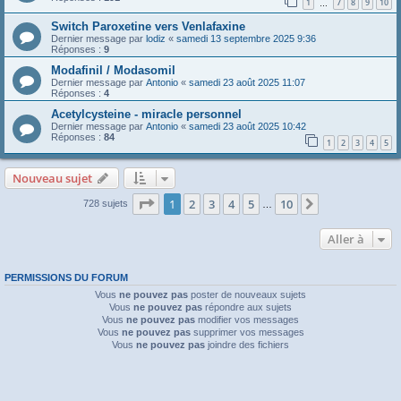
1
7
8
9
10
…
Switch Paroxetine vers Venlafaxine
Dernier message par
lodiz
«
samedi 13 septembre 2025 9:36
Réponses :
9
Modafinil / Modasomil
Dernier message par
Antonio
«
samedi 23 août 2025 11:07
Réponses :
4
Acetylcysteine - miracle personnel
Dernier message par
Antonio
«
samedi 23 août 2025 10:42
Réponses :
84
1
2
3
4
5
Nouveau sujet
Page
1
sur
10
1
2
3
4
5
10
Suivante
728 sujets
…
Aller à
PERMISSIONS DU FORUM
Vous
ne pouvez pas
poster de nouveaux sujets
Vous
ne pouvez pas
répondre aux sujets
Vous
ne pouvez pas
modifier vos messages
Vous
ne pouvez pas
supprimer vos messages
Vous
ne pouvez pas
joindre des fichiers