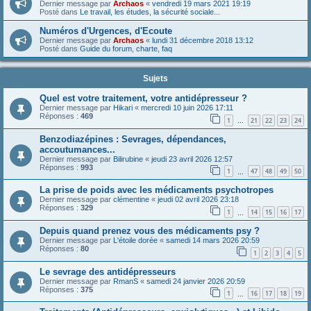
Dernier message par
Archaos
«
vendredi 19 mars 2021 19:19
Posté dans
Le travail, les études, la sécurité sociale...
Numéros d'Urgences, d'Ecoute
Dernier message par
Archaos
«
lundi 31 décembre 2018 13:12
Posté dans
Guide du forum, charte, faq
Sujets
Quel est votre traitement, votre antidépresseur ?
Dernier message par
Hikari
«
mercredi 10 juin 2026 17:11
Réponses :
469
1
21
22
23
24
…
Benzodiazépines : Sevrages, dépendances,
accoutumances...
Dernier message par
Bilirubine
«
jeudi 23 avril 2026 12:57
Réponses :
993
1
47
48
49
50
…
La prise de poids avec les médicaments psychotropes
Dernier message par
clémentine
«
jeudi 02 avril 2026 23:18
Réponses :
329
1
14
15
16
17
…
Depuis quand prenez vous des médicaments psy ?
Dernier message par
L'étoile dorée
«
samedi 14 mars 2026 20:59
Réponses :
80
1
2
3
4
5
Le sevrage des antidépresseurs
Dernier message par
RmanS
«
samedi 24 janvier 2026 20:59
Réponses :
375
1
16
17
18
19
…