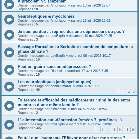
Alprazolam VS Diazépam
Dernier message par
Amphigouri
«
samedi 13 juin 2026 12:07
Réponses :
8
Neuroleptiques & myoclonies
Dernier message par
Amphigouri
«
samedi 13 juin 2026 12:02
Réponses :
5
Je suis perdue ... reprise des anti-dépresseurs ou pas ?
Dernier message par
davExplik
«
dimanche 10 mai 2026 20:25
Réponses :
3
Passage Paroxétine à Sertraline : combien de temps dure la
phase difficile ?
Dernier message par
davExplik
«
mercredi 06 mai 2026 10:17
Réponses :
19
Peut on guérir sans antidépresseurs ?
Dernier message par
Ribebois
«
vendredi 17 avril 2026 7:35
Réponses :
15
Les neuroleptiques (antipsychotiques)
Dernier message par
bobbi
«
mardi 07 avril 2026 19:59
Réponses :
49
1
2
3
Tolérance et efficacité des médicaments : similitudes entre
membres d’une même famille ?
Dernier message par
clémentine
«
lundi 06 avril 2026 16:56
Réponses :
2
L' alimentation anti-dépression (oméga 3, protéines...)
Dernier message par
davExplik
«
mercredi 01 avril 2026 20:02
Réponses :
307
1
13
14
15
16
…
Faut-il que j'augmente l'Effexor pour gérer mon stress ?