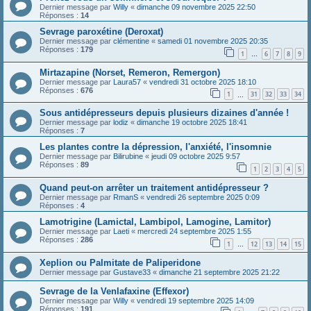
Dernier message par
Willy
«
dimanche 09 novembre 2025 22:50
Réponses :
14
Sevrage paroxétine (Deroxat)
Dernier message par
clémentine
«
samedi 01 novembre 2025 20:35
Réponses :
179
1
6
7
8
9
…
Mirtazapine (Norset, Remeron, Remergon)
Dernier message par
Laura57
«
vendredi 31 octobre 2025 18:10
Réponses :
676
1
31
32
33
34
…
Sous antidépresseurs depuis plusieurs dizaines d'année !
Dernier message par
lodiz
«
dimanche 19 octobre 2025 18:41
Réponses :
7
Les plantes contre la dépression, l'anxiété, l'insomnie
Dernier message par
Bilirubine
«
jeudi 09 octobre 2025 9:57
Réponses :
89
1
2
3
4
5
Quand peut-on arrêter un traitement antidépresseur ?
Dernier message par
RmanS
«
vendredi 26 septembre 2025 0:09
Réponses :
4
Lamotrigine (Lamictal, Lambipol, Lamogine, Lamitor)
Dernier message par
Laeti
«
mercredi 24 septembre 2025 1:55
Réponses :
286
1
12
13
14
15
…
Xeplion ou Palmitate de Paliperidone
Dernier message par
Gustave33
«
dimanche 21 septembre 2025 21:22
Sevrage de la Venlafaxine (Effexor)
Dernier message par
Willy
«
vendredi 19 septembre 2025 14:09
Réponses :
191