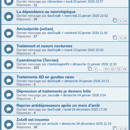
Dernier message par
clémentine
«
lundi 26 janvier 2026 22:57
Réponses :
12
La dépendance au neuroleptique
Dernier message par
davExplik
«
mercredi 21 janvier 2026 22:52
Réponses :
20
1
2
Amisulpride (solian)
Dernier message par
davExplik
«
vendredi 16 janvier 2026 11:49
Réponses :
27
1
2
Traitement et sueurs nocturnes
Dernier message par
davExplik
«
mardi 13 janvier 2026 20:30
Réponses :
5
Cyamémazine (Tercian)
Dernier message par
charlemagne93
«
dimanche 11 janvier 2026 11:53
Réponses :
263
1
11
12
13
14
…
Traitements AD en gouttes rares
Dernier message par
davExplik
«
dimanche 04 janvier 2026 10:21
Réponses :
3
Dépression et traitements je deviens folle
Dernier message par
Jacouille
«
dimanche 04 janvier 2026 3:04
Réponses :
7
Reprise antidépresseurs après un mois d'arrêt
Dernier message par
davExplik
«
lundi 29 décembre 2025 17:28
Réponses :
4
Zoloft est insomie
Dernier message par
arres2k
«
dimanche 28 décembre 2025 11:19
Réponses :
30
1
2