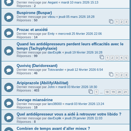
Dernier message par
Aegant
«
mardi 10 mars 2026 15:13
Réponses :
2
Buspirone (Buspar)
Dernier message par
vibou
«
jeudi 05 mars 2026 18:28
Réponses :
50
1
2
3
Prozac et anxiété
Dernier message par
Emly
«
mercredi 25 février 2026 22:06
Réponses :
14
Quand les antidépresseurs perdent leurs efficacités avec le
temps (Tachyphylaxie)
Dernier message par
davExplik
«
jeudi 19 février 2026 16:28
Réponses :
99
1
2
3
4
5
Quviviq (Daridorexant)
Dernier message par
Totovander
«
jeudi 12 février 2026 6:54
Réponses :
46
1
2
3
Aripiprazole (Abilify/Abilitat)
Dernier message par
John
«
mardi 03 février 2026 18:30
Réponses :
403
1
18
19
20
21
…
Sevrage miansérine
Dernier message par
laro38000
«
mardi 03 février 2026 13:24
Réponses :
18
Quel antidépresseur vous a aidé à retrouver votre libido ?
Dernier message par
davExplik
«
jeudi 29 janvier 2026 11:03
Réponses :
8
Combien de temps avant d’aller mieux ?