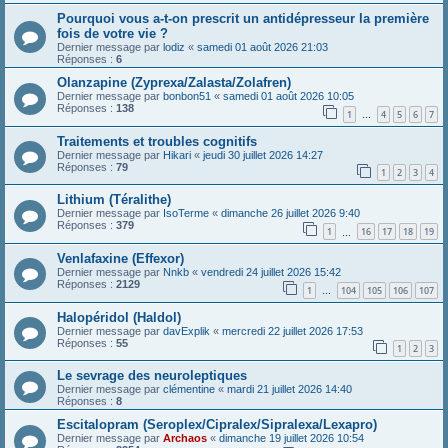
Pourquoi vous a-t-on prescrit un antidépresseur la première
fois de votre vie ?
Dernier message par
lodiz
«
samedi 01 août 2026 21:03
Réponses :
6
Olanzapine (Zyprexa/Zalasta/Zolafren)
Dernier message par
bonbon51
«
samedi 01 août 2026 10:05
Réponses :
138
1
4
5
6
7
…
Traitements et troubles cognitifs
Dernier message par
Hikari
«
jeudi 30 juillet 2026 14:27
Réponses :
79
1
2
3
4
Lithium (Téralithe)
Dernier message par
IsoTerme
«
dimanche 26 juillet 2026 9:40
Réponses :
379
1
16
17
18
19
…
Venlafaxine (Effexor)
Dernier message par
Nnkb
«
vendredi 24 juillet 2026 15:42
Réponses :
2129
1
104
105
106
107
…
Halopéridol (Haldol)
Dernier message par
davExplik
«
mercredi 22 juillet 2026 17:53
Réponses :
55
1
2
3
Le sevrage des neuroleptiques
Dernier message par
clémentine
«
mardi 21 juillet 2026 14:40
Réponses :
8
Escitalopram (Seroplex/Cipralex/Sipralexa/Lexapro)
Dernier message par
Archaos
«
dimanche 19 juillet 2026 10:54