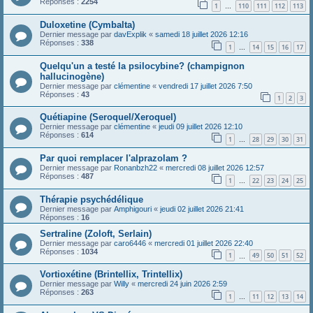
Réponses :
2254
1
110
111
112
113
…
Duloxetine (Cymbalta)
Dernier message par
davExplik
«
samedi 18 juillet 2026 12:16
Réponses :
338
1
14
15
16
17
…
Quelqu'un a testé la psilocybine? (champignon
hallucinogène)
Dernier message par
clémentine
«
vendredi 17 juillet 2026 7:50
Réponses :
43
1
2
3
Quétiapine (Seroquel/Xeroquel)
Dernier message par
clémentine
«
jeudi 09 juillet 2026 12:10
Réponses :
614
1
28
29
30
31
…
Par quoi remplacer l'alprazolam ?
Dernier message par
Ronanbzh22
«
mercredi 08 juillet 2026 12:57
Réponses :
487
1
22
23
24
25
…
Thérapie psychédélique
Dernier message par
Amphigouri
«
jeudi 02 juillet 2026 21:41
Réponses :
16
Sertraline (Zoloft, Serlain)
Dernier message par
caro6446
«
mercredi 01 juillet 2026 22:40
Réponses :
1034
1
49
50
51
52
…
Vortioxétine (Brintellix, Trintellix)
Dernier message par
Willy
«
mercredi 24 juin 2026 2:59
Réponses :
263
1
11
12
13
14
…