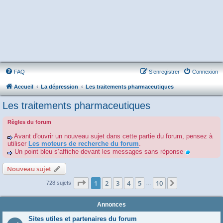
FAQ
S’enregistrer
Connexion
Accueil
La dépression
Les traitements pharmaceutiques
Les traitements pharmaceutiques
Règles du forum
Avant d'ouvrir un nouveau sujet dans cette partie du forum, pensez à
utiliser
Les moteurs de recherche du forum
.
Un point bleu s’affiche devant les messages sans réponse
Nouveau sujet
Page
1
sur
10
1
2
3
4
5
10
Suivante
728 sujets
…
Annonces
Sites utiles et partenaires du forum