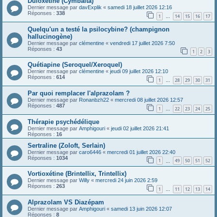
Duloxetine (Cymbalta)
Dernier message par
davExplik
«
samedi 18 juillet 2026 12:16
Réponses :
338
1
14
15
16
17
…
Quelqu'un a testé la psilocybine? (champignon
hallucinogène)
Dernier message par
clémentine
«
vendredi 17 juillet 2026 7:50
Réponses :
43
1
2
3
Quétiapine (Seroquel/Xeroquel)
Dernier message par
clémentine
«
jeudi 09 juillet 2026 12:10
Réponses :
614
1
28
29
30
31
…
Par quoi remplacer l'alprazolam ?
Dernier message par
Ronanbzh22
«
mercredi 08 juillet 2026 12:57
Réponses :
487
1
22
23
24
25
…
Thérapie psychédélique
Dernier message par
Amphigouri
«
jeudi 02 juillet 2026 21:41
Réponses :
16
Sertraline (Zoloft, Serlain)
Dernier message par
caro6446
«
mercredi 01 juillet 2026 22:40
Réponses :
1034
1
49
50
51
52
…
Vortioxétine (Brintellix, Trintellix)
Dernier message par
Willy
«
mercredi 24 juin 2026 2:59
Réponses :
263
1
11
12
13
14
…
Alprazolam VS Diazépam
Dernier message par
Amphigouri
«
samedi 13 juin 2026 12:07
Réponses :
8