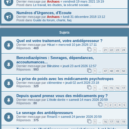
Dernier message par
Archaos
«
vendredi 19 mars 2021 19:19
Posté dans
Le travail, les études, la sécurité sociale...
Numéros d'Urgences, d'Ecoute
Dernier message par
Archaos
«
lundi 31 décembre 2018 13:12
Posté dans
Guide du forum, charte, faq
Sujets
Quel est votre traitement, votre antidépresseur ?
Dernier message par
Hikari
«
mercredi 10 juin 2026 17:11
Réponses :
469
1
21
22
23
24
…
Benzodiazépines : Sevrages, dépendances,
accoutumances...
Dernier message par
Bilirubine
«
jeudi 23 avril 2026 12:57
Réponses :
993
1
47
48
49
50
…
La prise de poids avec les médicaments psychotropes
Dernier message par
clémentine
«
jeudi 02 avril 2026 23:18
Réponses :
329
1
14
15
16
17
…
Depuis quand prenez vous des médicaments psy ?
Dernier message par
L'étoile dorée
«
samedi 14 mars 2026 20:59
Réponses :
80
1
2
3
4
5
Le sevrage des antidépresseurs
Dernier message par
RmanS
«
samedi 24 janvier 2026 20:59
Réponses :
375
1
16
17
18
19
…