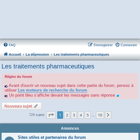
FAQ
S’enregistrer
Connexion
Accueil
La dépression
Les traitements pharmaceutiques
Les traitements pharmaceutiques
Règles du forum
Avant d'ouvrir un nouveau sujet dans cette partie du forum, pensez à
utiliser
Les moteurs de recherche du forum
.
Un point bleu s’affiche devant les messages sans réponse
Nouveau sujet
Page
1
sur
10
1
2
3
4
5
10
Suivante
729 sujets
…
Annonces
Sites utiles et partenaires du forum