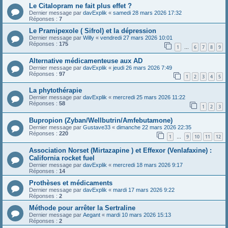
Le Citalopram ne fait plus effet ?
Dernier message par
davExplik
«
samedi 28 mars 2026 17:32
Réponses :
7
Le Pramipexole ( Sifrol) et la dépression
Dernier message par
Willy
«
vendredi 27 mars 2026 10:01
Réponses :
175
1
6
7
8
9
…
Alternative médicamenteuse aux AD
Dernier message par
davExplik
«
jeudi 26 mars 2026 7:49
Réponses :
97
1
2
3
4
5
La phytothérapie
Dernier message par
davExplik
«
mercredi 25 mars 2026 11:22
Réponses :
58
1
2
3
Bupropion (Zyban/Wellbutrin/Amfebutamone)
Dernier message par
Gustave33
«
dimanche 22 mars 2026 22:35
Réponses :
220
1
9
10
11
12
…
Association Norset (Mirtazapine ) et Effexor (Venlafaxine) :
California rocket fuel
Dernier message par
davExplik
«
mercredi 18 mars 2026 9:17
Réponses :
14
Prothèses et médicaments
Dernier message par
davExplik
«
mardi 17 mars 2026 9:22
Réponses :
2
Méthode pour arrêter la Sertraline
Dernier message par
Aegant
«
mardi 10 mars 2026 15:13
Réponses :
2