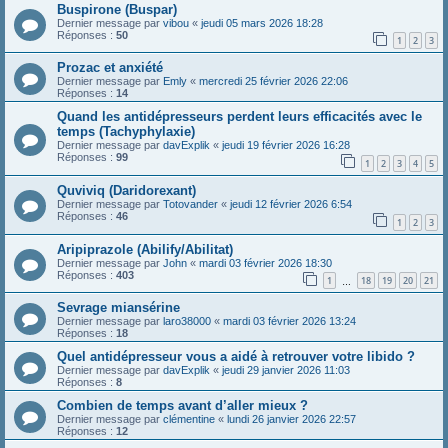
Buspirone (Buspar)
Dernier message par
vibou
«
jeudi 05 mars 2026 18:28
Réponses :
50
1
2
3
Prozac et anxiété
Dernier message par
Emly
«
mercredi 25 février 2026 22:06
Réponses :
14
Quand les antidépresseurs perdent leurs efficacités avec le
temps (Tachyphylaxie)
Dernier message par
davExplik
«
jeudi 19 février 2026 16:28
Réponses :
99
1
2
3
4
5
Quviviq (Daridorexant)
Dernier message par
Totovander
«
jeudi 12 février 2026 6:54
Réponses :
46
1
2
3
Aripiprazole (Abilify/Abilitat)
Dernier message par
John
«
mardi 03 février 2026 18:30
Réponses :
403
1
18
19
20
21
…
Sevrage miansérine
Dernier message par
laro38000
«
mardi 03 février 2026 13:24
Réponses :
18
Quel antidépresseur vous a aidé à retrouver votre libido ?
Dernier message par
davExplik
«
jeudi 29 janvier 2026 11:03
Réponses :
8
Combien de temps avant d’aller mieux ?
Dernier message par
clémentine
«
lundi 26 janvier 2026 22:57
Réponses :
12