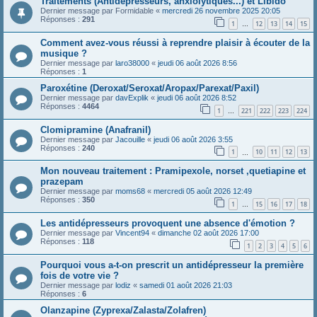
Traitements (Antidépresseurs, anxiolytiques...) et Libido
Dernier message par
Formidable
«
mercredi 26 novembre 2025 20:05
Réponses :
291
1
12
13
14
15
…
Comment avez-vous réussi à reprendre plaisir à écouter de la
musique ?
Dernier message par
laro38000
«
jeudi 06 août 2026 8:56
Réponses :
1
Paroxétine (Deroxat/Seroxat/Aropax/Parexat/Paxil)
Dernier message par
davExplik
«
jeudi 06 août 2026 8:52
Réponses :
4464
1
221
222
223
224
…
Clomipramine (Anafranil)
Dernier message par
Jacouille
«
jeudi 06 août 2026 3:55
Réponses :
240
1
10
11
12
13
…
Mon nouveau traitement : Pramipexole, norset ,quetiapine et
prazepam
Dernier message par
moms68
«
mercredi 05 août 2026 12:49
Réponses :
350
1
15
16
17
18
…
Les antidépresseurs provoquent une absence d'émotion ?
Dernier message par
Vincent94
«
dimanche 02 août 2026 17:00
Réponses :
118
1
2
3
4
5
6
Pourquoi vous a-t-on prescrit un antidépresseur la première
fois de votre vie ?
Dernier message par
lodiz
«
samedi 01 août 2026 21:03
Réponses :
6
Olanzapine (Zyprexa/Zalasta/Zolafren)