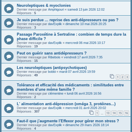
Neuroleptiques & myoclonies
Dernier message par
Amphigouri
«
samedi 13 juin 2026 12:02
Réponses :
5
Je suis perdue ... reprise des anti-dépresseurs ou pas ?
Dernier message par
davExplik
«
dimanche 10 mai 2026 20:25
Réponses :
3
Passage Paroxétine à Sertraline : combien de temps dure la
phase difficile ?
Dernier message par
davExplik
«
mercredi 06 mai 2026 10:17
Réponses :
19
Peut on guérir sans antidépresseurs ?
Dernier message par
Ribebois
«
vendredi 17 avril 2026 7:35
Réponses :
15
Les neuroleptiques (antipsychotiques)
Dernier message par
bobbi
«
mardi 07 avril 2026 19:59
Réponses :
49
1
2
3
Tolérance et efficacité des médicaments : similitudes entre
membres d’une même famille ?
Dernier message par
clémentine
«
lundi 06 avril 2026 16:56
Réponses :
2
L' alimentation anti-dépression (oméga 3, protéines...)
Dernier message par
davExplik
«
mercredi 01 avril 2026 20:02
Réponses :
307
1
13
14
15
16
…
Faut-il que j'augmente l'Effexor pour gérer mon stress ?
Dernier message par
davExplik
«
dimanche 29 mars 2026 18:14
Réponses :
4