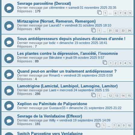
Sevrage paroxétine (Deroxat)
Dernier message par
clémentine
«
samedi 01 novembre 2025 20:35
Réponses :
179
1
6
7
8
9
…
Mirtazapine (Norset, Remeron, Remergon)
Dernier message par
Laura57
«
vendredi 31 octobre 2025 18:10
Réponses :
676
1
31
32
33
34
…
Sous antidépresseurs depuis plusieurs dizaines d'année !
Dernier message par
lodiz
«
dimanche 19 octobre 2025 18:41
Réponses :
7
Les plantes contre la dépression, l'anxiété, l'insomnie
Dernier message par
Bilirubine
«
jeudi 09 octobre 2025 9:57
Réponses :
89
1
2
3
4
5
Quand peut-on arrêter un traitement antidépresseur ?
Dernier message par
RmanS
«
vendredi 26 septembre 2025 0:09
Réponses :
4
Lamotrigine (Lamictal, Lambipol, Lamogine, Lamitor)
Dernier message par
Laeti
«
mercredi 24 septembre 2025 1:55
Réponses :
286
1
12
13
14
15
…
Xeplion ou Palmitate de Paliperidone
Dernier message par
Gustave33
«
dimanche 21 septembre 2025 21:22
Sevrage de la Venlafaxine (Effexor)
Dernier message par
Willy
«
vendredi 19 septembre 2025 14:09
Réponses :
191
1
7
8
9
10
…
Switch Paroxetine vers Venlafaxine