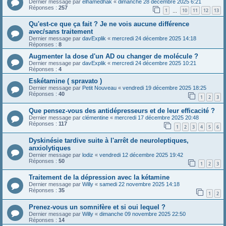
Dernier message par
elhamedhak
«
dimanche 28 décembre 2025 6:21
Réponses :
257
1
10
11
12
13
…
Qu'est-ce que ça fait ? Je ne vois aucune différence
avec/sans traitement
Dernier message par
davExplik
«
mercredi 24 décembre 2025 14:18
Réponses :
8
Augmenter la dose d'un AD ou changer de molécule ?
Dernier message par
davExplik
«
mercredi 24 décembre 2025 10:21
Réponses :
4
Eskétamine ( spravato )
Dernier message par
Petit Nouveau
«
vendredi 19 décembre 2025 18:25
Réponses :
40
1
2
3
Que pensez-vous des antidépresseurs et de leur efficacité ?
Dernier message par
clémentine
«
mercredi 17 décembre 2025 20:48
Réponses :
117
1
2
3
4
5
6
Dyskinésie tardive suite à l'arrêt de neuroleptiques,
anxiolytiques
Dernier message par
lodiz
«
vendredi 12 décembre 2025 19:42
Réponses :
50
1
2
3
Traitement de la dépression avec la kétamine
Dernier message par
Willy
«
samedi 22 novembre 2025 14:18
Réponses :
35
1
2
Prenez-vous un somnifère et si oui lequel ?
Dernier message par
Willy
«
dimanche 09 novembre 2025 22:50
Réponses :
14