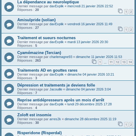
La dépendance au neuroleptique
Dernier message par
davExplik
«
mercredi 21 janvier 2026 22:52
Réponses :
20
1
2
Amisulpride (solian)
Dernier message par
davExplik
«
vendredi 16 janvier 2026 11:49
Réponses :
27
1
2
Traitement et sueurs nocturnes
Dernier message par
davExplik
«
mardi 13 janvier 2026 20:30
Réponses :
5
Cyamémazine (Tercian)
Dernier message par
charlemagne93
«
dimanche 11 janvier 2026 11:53
Réponses :
263
1
11
12
13
14
…
Traitements AD en gouttes rares
Dernier message par
davExplik
«
dimanche 04 janvier 2026 10:21
Réponses :
3
Dépression et traitements je deviens folle
Dernier message par
Jacouille
«
dimanche 04 janvier 2026 3:04
Réponses :
7
Reprise antidépresseurs après un mois d'arrêt
Dernier message par
davExplik
«
lundi 29 décembre 2025 17:28
Réponses :
4
Zoloft est insomie
Dernier message par
arres2k
«
dimanche 28 décembre 2025 11:19
Réponses :
30
1
2
Risperidone (Risperdal)