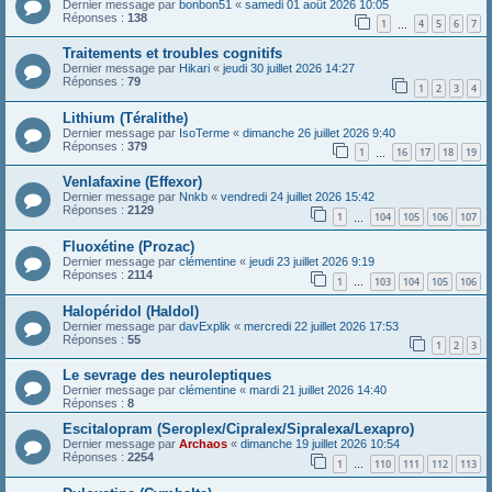
Dernier message par
bonbon51
«
samedi 01 août 2026 10:05
Réponses :
138
1
4
5
6
7
…
Traitements et troubles cognitifs
Dernier message par
Hikari
«
jeudi 30 juillet 2026 14:27
Réponses :
79
1
2
3
4
Lithium (Téralithe)
Dernier message par
IsoTerme
«
dimanche 26 juillet 2026 9:40
Réponses :
379
1
16
17
18
19
…
Venlafaxine (Effexor)
Dernier message par
Nnkb
«
vendredi 24 juillet 2026 15:42
Réponses :
2129
1
104
105
106
107
…
Fluoxétine (Prozac)
Dernier message par
clémentine
«
jeudi 23 juillet 2026 9:19
Réponses :
2114
1
103
104
105
106
…
Halopéridol (Haldol)
Dernier message par
davExplik
«
mercredi 22 juillet 2026 17:53
Réponses :
55
1
2
3
Le sevrage des neuroleptiques
Dernier message par
clémentine
«
mardi 21 juillet 2026 14:40
Réponses :
8
Escitalopram (Seroplex/Cipralex/Sipralexa/Lexapro)
Dernier message par
Archaos
«
dimanche 19 juillet 2026 10:54
Réponses :
2254
1
110
111
112
113
…