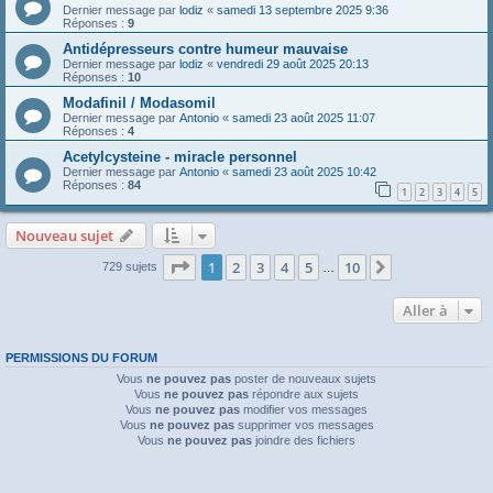
Dernier message par
lodiz
«
samedi 13 septembre 2025 9:36
Réponses :
9
Antidépresseurs contre humeur mauvaise
Dernier message par
lodiz
«
vendredi 29 août 2025 20:13
Réponses :
10
Modafinil / Modasomil
Dernier message par
Antonio
«
samedi 23 août 2025 11:07
Réponses :
4
Acetylcysteine - miracle personnel
Dernier message par
Antonio
«
samedi 23 août 2025 10:42
Réponses :
84
1
2
3
4
5
Nouveau sujet
Page
1
sur
10
1
2
3
4
5
10
Suivante
729 sujets
…
Aller à
PERMISSIONS DU FORUM
Vous
ne pouvez pas
poster de nouveaux sujets
Vous
ne pouvez pas
répondre aux sujets
Vous
ne pouvez pas
modifier vos messages
Vous
ne pouvez pas
supprimer vos messages
Vous
ne pouvez pas
joindre des fichiers