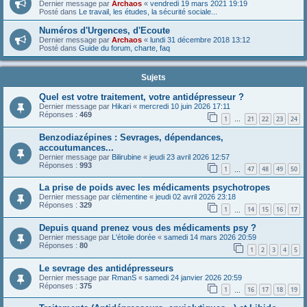
Dernier message par
Archaos
«
vendredi 19 mars 2021 19:19
Posté dans
Le travail, les études, la sécurité sociale...
Numéros d'Urgences, d'Ecoute
Dernier message par
Archaos
«
lundi 31 décembre 2018 13:12
Posté dans
Guide du forum, charte, faq
Sujets
Quel est votre traitement, votre antidépresseur ?
Dernier message par
Hikari
«
mercredi 10 juin 2026 17:11
Réponses :
469
1
21
22
23
24
…
Benzodiazépines : Sevrages, dépendances,
accoutumances...
Dernier message par
Bilirubine
«
jeudi 23 avril 2026 12:57
Réponses :
993
1
47
48
49
50
…
La prise de poids avec les médicaments psychotropes
Dernier message par
clémentine
«
jeudi 02 avril 2026 23:18
Réponses :
329
1
14
15
16
17
…
Depuis quand prenez vous des médicaments psy ?
Dernier message par
L'étoile dorée
«
samedi 14 mars 2026 20:59
Réponses :
80
1
2
3
4
5
Le sevrage des antidépresseurs
Dernier message par
RmanS
«
samedi 24 janvier 2026 20:59
Réponses :
375
1
16
17
18
19
…