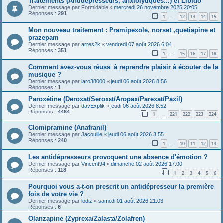
Traitements (Antidépresseurs, anxiolytiques...) et Libido
Dernier message par
Formidable
«
mercredi 26 novembre 2025 20:05
Réponses :
291
1
12
13
14
15
…
Mon nouveau traitement : Pramipexole, norset ,quetiapine et
prazepam
Dernier message par
arres2k
«
vendredi 07 août 2026 6:04
Réponses :
351
1
15
16
17
18
…
Comment avez-vous réussi à reprendre plaisir à écouter de la
musique ?
Dernier message par
laro38000
«
jeudi 06 août 2026 8:56
Réponses :
1
Paroxétine (Deroxat/Seroxat/Aropax/Parexat/Paxil)
Dernier message par
davExplik
«
jeudi 06 août 2026 8:52
Réponses :
4464
1
221
222
223
224
…
Clomipramine (Anafranil)
Dernier message par
Jacouille
«
jeudi 06 août 2026 3:55
Réponses :
240
1
10
11
12
13
…
Les antidépresseurs provoquent une absence d'émotion ?
Dernier message par
Vincent94
«
dimanche 02 août 2026 17:00
Réponses :
118
1
2
3
4
5
6
Pourquoi vous a-t-on prescrit un antidépresseur la première
fois de votre vie ?
Dernier message par
lodiz
«
samedi 01 août 2026 21:03
Réponses :
6
Olanzapine (Zyprexa/Zalasta/Zolafren)