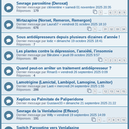
Sevrage paroxétine (Deroxat)
Dernier message par
clémentine
«
samedi 01 novembre 2025 20:35
Réponses :
179
1
6
7
8
9
…
Mirtazapine (Norset, Remeron, Remergon)
Dernier message par
Laura57
«
vendredi 31 octobre 2025 18:10
Réponses :
676
1
31
32
33
34
…
Sous antidépresseurs depuis plusieurs dizaines d'année !
Dernier message par
lodiz
«
dimanche 19 octobre 2025 18:41
Réponses :
7
Les plantes contre la dépression, l'anxiété, l'insomnie
Dernier message par
Bilirubine
«
jeudi 09 octobre 2025 9:57
Réponses :
89
1
2
3
4
5
Quand peut-on arrêter un traitement antidépresseur ?
Dernier message par
RmanS
«
vendredi 26 septembre 2025 0:09
Réponses :
4
Lamotrigine (Lamictal, Lambipol, Lamogine, Lamitor)
Dernier message par
Laeti
«
mercredi 24 septembre 2025 1:55
Réponses :
286
1
12
13
14
15
…
Xeplion ou Palmitate de Paliperidone
Dernier message par
Gustave33
«
dimanche 21 septembre 2025 21:22
Sevrage de la Venlafaxine (Effexor)
Dernier message par
Willy
«
vendredi 19 septembre 2025 14:09
Réponses :
191
1
7
8
9
10
…
Switch Paroxetine vers Venlafaxine