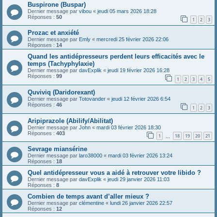
Buspirone (Buspar)
Dernier message par
vibou
«
jeudi 05 mars 2026 18:28
Réponses :
50
1
2
3
Prozac et anxiété
Dernier message par
Emly
«
mercredi 25 février 2026 22:06
Réponses :
14
Quand les antidépresseurs perdent leurs efficacités avec le
temps (Tachyphylaxie)
Dernier message par
davExplik
«
jeudi 19 février 2026 16:28
Réponses :
99
1
2
3
4
5
Quviviq (Daridorexant)
Dernier message par
Totovander
«
jeudi 12 février 2026 6:54
Réponses :
46
1
2
3
Aripiprazole (Abilify/Abilitat)
Dernier message par
John
«
mardi 03 février 2026 18:30
Réponses :
403
1
18
19
20
21
…
Sevrage miansérine
Dernier message par
laro38000
«
mardi 03 février 2026 13:24
Réponses :
18
Quel antidépresseur vous a aidé à retrouver votre libido ?
Dernier message par
davExplik
«
jeudi 29 janvier 2026 11:03
Réponses :
8
Combien de temps avant d’aller mieux ?
Dernier message par
clémentine
«
lundi 26 janvier 2026 22:57
Réponses :
12