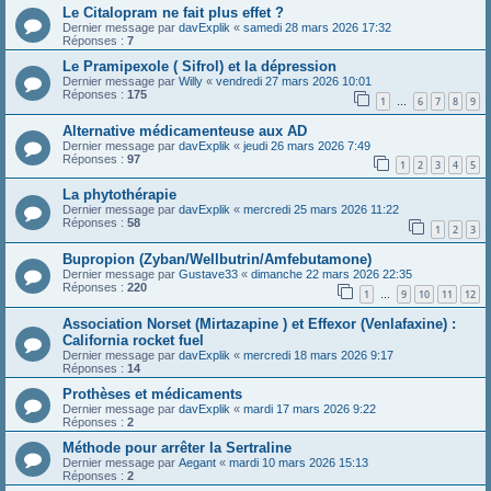
Le Citalopram ne fait plus effet ?
Dernier message par
davExplik
«
samedi 28 mars 2026 17:32
Réponses :
7
Le Pramipexole ( Sifrol) et la dépression
Dernier message par
Willy
«
vendredi 27 mars 2026 10:01
Réponses :
175
1
6
7
8
9
…
Alternative médicamenteuse aux AD
Dernier message par
davExplik
«
jeudi 26 mars 2026 7:49
Réponses :
97
1
2
3
4
5
La phytothérapie
Dernier message par
davExplik
«
mercredi 25 mars 2026 11:22
Réponses :
58
1
2
3
Bupropion (Zyban/Wellbutrin/Amfebutamone)
Dernier message par
Gustave33
«
dimanche 22 mars 2026 22:35
Réponses :
220
1
9
10
11
12
…
Association Norset (Mirtazapine ) et Effexor (Venlafaxine) :
California rocket fuel
Dernier message par
davExplik
«
mercredi 18 mars 2026 9:17
Réponses :
14
Prothèses et médicaments
Dernier message par
davExplik
«
mardi 17 mars 2026 9:22
Réponses :
2
Méthode pour arrêter la Sertraline
Dernier message par
Aegant
«
mardi 10 mars 2026 15:13
Réponses :
2