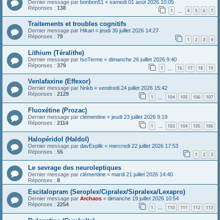
Dernier message par
bonbon51
«
samedi 01 août 2026 10:05
Réponses :
138
1
4
5
6
7
…
Traitements et troubles cognitifs
Dernier message par
Hikari
«
jeudi 30 juillet 2026 14:27
Réponses :
79
1
2
3
4
Lithium (Téralithe)
Dernier message par
IsoTerme
«
dimanche 26 juillet 2026 9:40
Réponses :
379
1
16
17
18
19
…
Venlafaxine (Effexor)
Dernier message par
Nnkb
«
vendredi 24 juillet 2026 15:42
Réponses :
2129
1
104
105
106
107
…
Fluoxétine (Prozac)
Dernier message par
clémentine
«
jeudi 23 juillet 2026 9:19
Réponses :
2114
1
103
104
105
106
…
Halopéridol (Haldol)
Dernier message par
davExplik
«
mercredi 22 juillet 2026 17:53
Réponses :
55
1
2
3
Le sevrage des neuroleptiques
Dernier message par
clémentine
«
mardi 21 juillet 2026 14:40
Réponses :
8
Escitalopram (Seroplex/Cipralex/Sipralexa/Lexapro)
Dernier message par
Archaos
«
dimanche 19 juillet 2026 10:54
Réponses :
2254
1
110
111
112
113
…