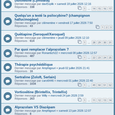
Duloxetine (Cymbalta)
Dernier message par
davExplik
«
samedi 18 juillet 2026 12:16
Réponses :
338
1
14
15
16
17
…
Quelqu'un a testé la psilocybine? (champignon
hallucinogène)
Dernier message par
clémentine
«
vendredi 17 juillet 2026 7:50
Réponses :
43
1
2
3
Quétiapine (Seroquel/Xeroquel)
Dernier message par
clémentine
«
jeudi 09 juillet 2026 12:10
Réponses :
614
1
28
29
30
31
…
Par quoi remplacer l'alprazolam ?
Dernier message par
Ronanbzh22
«
mercredi 08 juillet 2026 12:57
Réponses :
487
1
22
23
24
25
…
Thérapie psychédélique
Dernier message par
Amphigouri
«
jeudi 02 juillet 2026 21:41
Réponses :
16
Sertraline (Zoloft, Serlain)
Dernier message par
caro6446
«
mercredi 01 juillet 2026 22:40
Réponses :
1034
1
49
50
51
52
…
Vortioxétine (Brintellix, Trintellix)
Dernier message par
Willy
«
mercredi 24 juin 2026 2:59
Réponses :
263
1
11
12
13
14
…
Alprazolam VS Diazépam
Dernier message par
Amphigouri
«
samedi 13 juin 2026 12:07
Réponses :
8