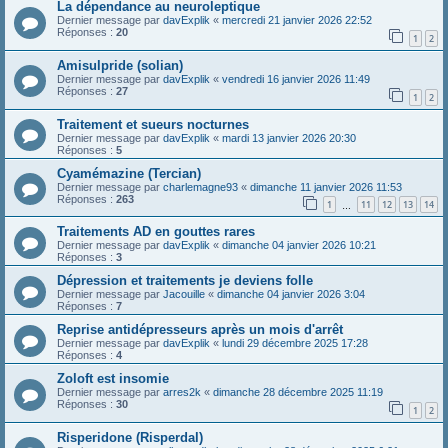
La dépendance au neuroleptique
Dernier message par
davExplik
«
mercredi 21 janvier 2026 22:52
Réponses :
20
1
2
Amisulpride (solian)
Dernier message par
davExplik
«
vendredi 16 janvier 2026 11:49
Réponses :
27
1
2
Traitement et sueurs nocturnes
Dernier message par
davExplik
«
mardi 13 janvier 2026 20:30
Réponses :
5
Cyamémazine (Tercian)
Dernier message par
charlemagne93
«
dimanche 11 janvier 2026 11:53
Réponses :
263
1
11
12
13
14
…
Traitements AD en gouttes rares
Dernier message par
davExplik
«
dimanche 04 janvier 2026 10:21
Réponses :
3
Dépression et traitements je deviens folle
Dernier message par
Jacouille
«
dimanche 04 janvier 2026 3:04
Réponses :
7
Reprise antidépresseurs après un mois d'arrêt
Dernier message par
davExplik
«
lundi 29 décembre 2025 17:28
Réponses :
4
Zoloft est insomie
Dernier message par
arres2k
«
dimanche 28 décembre 2025 11:19
Réponses :
30
1
2
Risperidone (Risperdal)