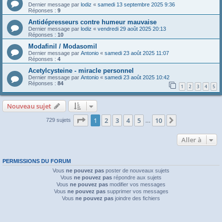
Dernier message par
lodiz
«
samedi 13 septembre 2025 9:36
Réponses :
9
Antidépresseurs contre humeur mauvaise
Dernier message par
lodiz
«
vendredi 29 août 2025 20:13
Réponses :
10
Modafinil / Modasomil
Dernier message par
Antonio
«
samedi 23 août 2025 11:07
Réponses :
4
Acetylcysteine - miracle personnel
Dernier message par
Antonio
«
samedi 23 août 2025 10:42
Réponses :
84
1
2
3
4
5
Nouveau sujet
Page
1
sur
10
1
2
3
4
5
10
Suivante
729 sujets
…
Aller à
PERMISSIONS DU FORUM
Vous
ne pouvez pas
poster de nouveaux sujets
Vous
ne pouvez pas
répondre aux sujets
Vous
ne pouvez pas
modifier vos messages
Vous
ne pouvez pas
supprimer vos messages
Vous
ne pouvez pas
joindre des fichiers