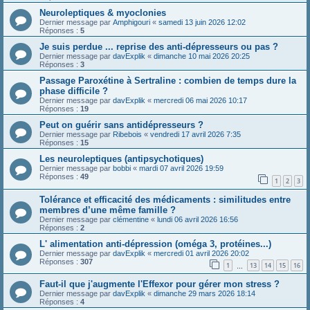
Neuroleptiques & myoclonies
Dernier message par
Amphigouri
«
samedi 13 juin 2026 12:02
Réponses :
5
Je suis perdue ... reprise des anti-dépresseurs ou pas ?
Dernier message par
davExplik
«
dimanche 10 mai 2026 20:25
Réponses :
3
Passage Paroxétine à Sertraline : combien de temps dure la
phase difficile ?
Dernier message par
davExplik
«
mercredi 06 mai 2026 10:17
Réponses :
19
Peut on guérir sans antidépresseurs ?
Dernier message par
Ribebois
«
vendredi 17 avril 2026 7:35
Réponses :
15
Les neuroleptiques (antipsychotiques)
Dernier message par
bobbi
«
mardi 07 avril 2026 19:59
Réponses :
49
1
2
3
Tolérance et efficacité des médicaments : similitudes entre
membres d’une même famille ?
Dernier message par
clémentine
«
lundi 06 avril 2026 16:56
Réponses :
2
L' alimentation anti-dépression (oméga 3, protéines...)
Dernier message par
davExplik
«
mercredi 01 avril 2026 20:02
Réponses :
307
1
13
14
15
16
…
Faut-il que j'augmente l'Effexor pour gérer mon stress ?
Dernier message par
davExplik
«
dimanche 29 mars 2026 18:14
Réponses :
4