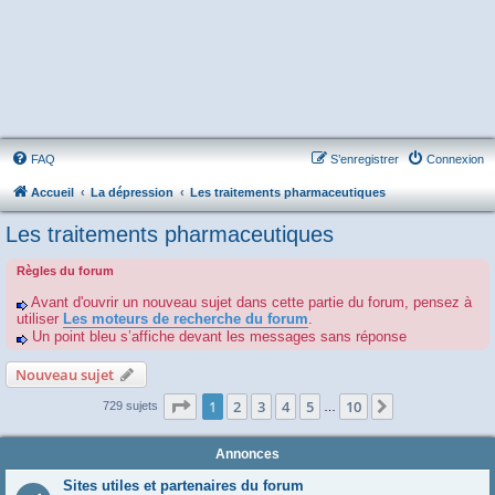
FAQ
S’enregistrer
Connexion
Accueil
La dépression
Les traitements pharmaceutiques
Les traitements pharmaceutiques
Règles du forum
Avant d'ouvrir un nouveau sujet dans cette partie du forum, pensez à
utiliser
Les moteurs de recherche du forum
.
Un point bleu s’affiche devant les messages sans réponse
Nouveau sujet
Page
1
sur
10
1
2
3
4
5
10
Suivante
729 sujets
…
Annonces
Sites utiles et partenaires du forum