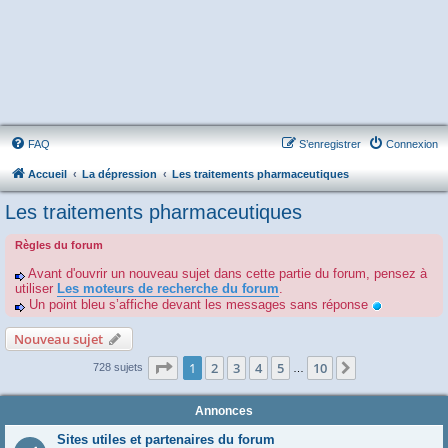
FAQ
S’enregistrer
Connexion
Accueil
La dépression
Les traitements pharmaceutiques
Les traitements pharmaceutiques
Règles du forum
Avant d'ouvrir un nouveau sujet dans cette partie du forum, pensez à
utiliser
Les moteurs de recherche du forum
.
Un point bleu s’affiche devant les messages sans réponse
Nouveau sujet
Page
1
sur
10
1
2
3
4
5
10
Suivante
728 sujets
…
Annonces
Sites utiles et partenaires du forum