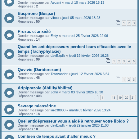
Dernier message par
Aegant
«
mardi 10 mars 2026 15:13
Réponses :
2
Buspirone (Buspar)
Dernier message par
vibou
«
jeudi 05 mars 2026 18:28
Réponses :
50
1
2
3
Prozac et anxiété
Dernier message par
Emly
«
mercredi 25 février 2026 22:06
Réponses :
14
Quand les antidépresseurs perdent leurs efficacités avec le
temps (Tachyphylaxie)
Dernier message par
davExplik
«
jeudi 19 février 2026 16:28
Réponses :
99
1
2
3
4
5
Quviviq (Daridorexant)
Dernier message par
Totovander
«
jeudi 12 février 2026 6:54
Réponses :
46
1
2
3
Aripiprazole (Abilify/Abilitat)
Dernier message par
John
«
mardi 03 février 2026 18:30
Réponses :
403
1
18
19
20
21
…
Sevrage miansérine
Dernier message par
laro38000
«
mardi 03 février 2026 13:24
Réponses :
18
Quel antidépresseur vous a aidé à retrouver votre libido ?
Dernier message par
davExplik
«
jeudi 29 janvier 2026 11:03
Réponses :
8
Combien de temps avant d’aller mieux ?