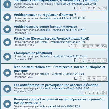
Traitements (Antidépresseurs, anxiolytiques...) et Libido
Dernier message par
Formidable
«
mercredi 26 novembre 2025 20:05
Réponses :
291
1
12
13
14
15
…
Antidépresseur ou régulateur d'humeur ?
Dernier message par
Jacouille
«
samedi 08 août 2026 23:39
Réponses :
3
Antidépresseurs contre humeur mauvaise
Dernier message par
Jacouille
«
samedi 08 août 2026 23:34
Réponses :
12
Paroxétine (Deroxat/Seroxat/Aropax/Parexat/Paxil)
Dernier message par
RmanS
«
vendredi 07 août 2026 22:09
Réponses :
4465
1
221
222
223
224
…
Clomipramine (Anafranil)
Dernier message par
Jacouille
«
vendredi 07 août 2026 19:13
Réponses :
241
1
10
11
12
13
…
Mon nouveau traitement : Pramipexole, norset ,quetiapine et
prazepam
Dernier message par
arres2k
«
vendredi 07 août 2026 6:04
Réponses :
351
1
15
16
17
18
…
Les antidépresseurs provoquent une absence d'émotion ?
Dernier message par
Vincent94
«
dimanche 02 août 2026 17:00
Réponses :
118
1
2
3
4
5
6
Pourquoi vous a-t-on prescrit un antidépresseur la première
fois de votre vie ?
Dernier message par
lodiz
«
samedi 01 août 2026 21:03