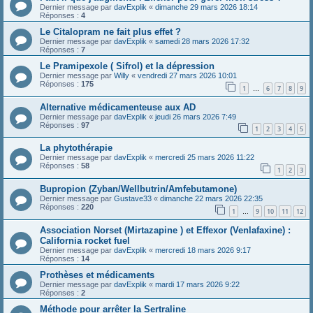
Dernier message par
davExplik
«
dimanche 29 mars 2026 18:14
Réponses :
4
Le Citalopram ne fait plus effet ?
Dernier message par
davExplik
«
samedi 28 mars 2026 17:32
Réponses :
7
Le Pramipexole ( Sifrol) et la dépression
Dernier message par
Willy
«
vendredi 27 mars 2026 10:01
Réponses :
175
1
6
7
8
9
…
Alternative médicamenteuse aux AD
Dernier message par
davExplik
«
jeudi 26 mars 2026 7:49
Réponses :
97
1
2
3
4
5
La phytothérapie
Dernier message par
davExplik
«
mercredi 25 mars 2026 11:22
Réponses :
58
1
2
3
Bupropion (Zyban/Wellbutrin/Amfebutamone)
Dernier message par
Gustave33
«
dimanche 22 mars 2026 22:35
Réponses :
220
1
9
10
11
12
…
Association Norset (Mirtazapine ) et Effexor (Venlafaxine) :
California rocket fuel
Dernier message par
davExplik
«
mercredi 18 mars 2026 9:17
Réponses :
14
Prothèses et médicaments
Dernier message par
davExplik
«
mardi 17 mars 2026 9:22
Réponses :
2
Méthode pour arrêter la Sertraline