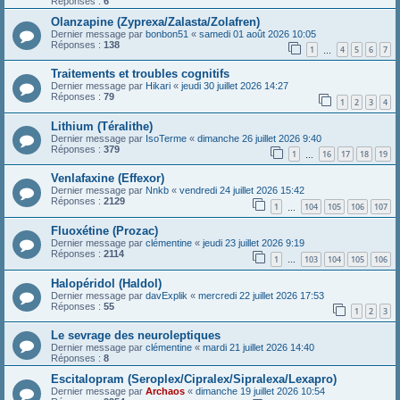
Réponses :
6
Olanzapine (Zyprexa/Zalasta/Zolafren)
Dernier message par
bonbon51
«
samedi 01 août 2026 10:05
Réponses :
138
1
4
5
6
7
…
Traitements et troubles cognitifs
Dernier message par
Hikari
«
jeudi 30 juillet 2026 14:27
Réponses :
79
1
2
3
4
Lithium (Téralithe)
Dernier message par
IsoTerme
«
dimanche 26 juillet 2026 9:40
Réponses :
379
1
16
17
18
19
…
Venlafaxine (Effexor)
Dernier message par
Nnkb
«
vendredi 24 juillet 2026 15:42
Réponses :
2129
1
104
105
106
107
…
Fluoxétine (Prozac)
Dernier message par
clémentine
«
jeudi 23 juillet 2026 9:19
Réponses :
2114
1
103
104
105
106
…
Halopéridol (Haldol)
Dernier message par
davExplik
«
mercredi 22 juillet 2026 17:53
Réponses :
55
1
2
3
Le sevrage des neuroleptiques
Dernier message par
clémentine
«
mardi 21 juillet 2026 14:40
Réponses :
8
Escitalopram (Seroplex/Cipralex/Sipralexa/Lexapro)
Dernier message par
Archaos
«
dimanche 19 juillet 2026 10:54