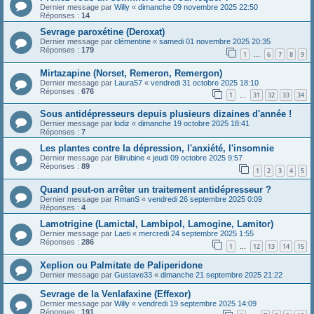
Dernier message par
Willy
«
dimanche 09 novembre 2025 22:50
Réponses :
14
Sevrage paroxétine (Deroxat)
Dernier message par
clémentine
«
samedi 01 novembre 2025 20:35
Réponses :
179
1
6
7
8
9
…
Mirtazapine (Norset, Remeron, Remergon)
Dernier message par
Laura57
«
vendredi 31 octobre 2025 18:10
Réponses :
676
1
31
32
33
34
…
Sous antidépresseurs depuis plusieurs dizaines d'année !
Dernier message par
lodiz
«
dimanche 19 octobre 2025 18:41
Réponses :
7
Les plantes contre la dépression, l'anxiété, l'insomnie
Dernier message par
Bilirubine
«
jeudi 09 octobre 2025 9:57
Réponses :
89
1
2
3
4
5
Quand peut-on arrêter un traitement antidépresseur ?
Dernier message par
RmanS
«
vendredi 26 septembre 2025 0:09
Réponses :
4
Lamotrigine (Lamictal, Lambipol, Lamogine, Lamitor)
Dernier message par
Laeti
«
mercredi 24 septembre 2025 1:55
Réponses :
286
1
12
13
14
15
…
Xeplion ou Palmitate de Paliperidone
Dernier message par
Gustave33
«
dimanche 21 septembre 2025 21:22
Sevrage de la Venlafaxine (Effexor)
Dernier message par
Willy
«
vendredi 19 septembre 2025 14:09
Réponses :
191