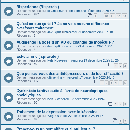
Risperidone (Risperdal)
Dernier message par
elhamedhak
«
dimanche 28 décembre 2025 6:21
Réponses :
257
1
10
11
12
13
…
Qu'est-ce que ça fait ? Je ne vois aucune différence
avec/sans traitement
Dernier message par
davExplik
«
mercredi 24 décembre 2025 14:18
Réponses :
8
Augmenter la dose d'un AD ou changer de molécule ?
Dernier message par
davExplik
«
mercredi 24 décembre 2025 10:21
Réponses :
4
Eskétamine ( spravato )
Dernier message par
Petit Nouveau
«
vendredi 19 décembre 2025 18:25
Réponses :
40
1
2
3
Que pensez-vous des antidépresseurs et de leur efficacité ?
Dernier message par
clémentine
«
mercredi 17 décembre 2025 20:48
Réponses :
117
1
2
3
4
5
6
Dyskinésie tardive suite à l'arrêt de neuroleptiques,
anxiolytiques
Dernier message par
lodiz
«
vendredi 12 décembre 2025 19:42
Réponses :
50
1
2
3
Traitement de la dépression avec la kétamine
Dernier message par
Willy
«
samedi 22 novembre 2025 14:18
Réponses :
35
1
2
Prenez-vous un somnifère et si oui lequel ?