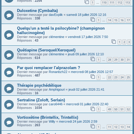
Réponses :
2254
1
110
111
112
113
…
Duloxetine (Cymbalta)
Dernier message par
davExplik
«
samedi 18 juillet 2026 12:16
Réponses :
338
1
14
15
16
17
…
Quelqu'un a testé la psilocybine? (champignon
hallucinogène)
Dernier message par
clémentine
«
vendredi 17 juillet 2026 7:50
Réponses :
43
1
2
3
Quétiapine (Seroquel/Xeroquel)
Dernier message par
clémentine
«
jeudi 09 juillet 2026 12:10
Réponses :
614
1
28
29
30
31
…
Par quoi remplacer l'alprazolam ?
Dernier message par
Ronanbzh22
«
mercredi 08 juillet 2026 12:57
Réponses :
487
1
22
23
24
25
…
Thérapie psychédélique
Dernier message par
Amphigouri
«
jeudi 02 juillet 2026 21:41
Réponses :
16
Sertraline (Zoloft, Serlain)
Dernier message par
caro6446
«
mercredi 01 juillet 2026 22:40
Réponses :
1034
1
49
50
51
52
…
Vortioxétine (Brintellix, Trintellix)
Dernier message par
Willy
«
mercredi 24 juin 2026 2:59
Réponses :
263
1
11
12
13
14
…