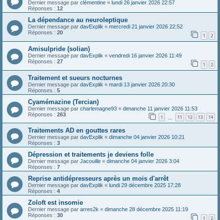
Dernier message par
clémentine
«
lundi 26 janvier 2026 22:57
Réponses :
12
La dépendance au neuroleptique
Dernier message par
davExplik
«
mercredi 21 janvier 2026 22:52
Réponses :
20
1
2
Amisulpride (solian)
Dernier message par
davExplik
«
vendredi 16 janvier 2026 11:49
Réponses :
27
1
2
Traitement et sueurs nocturnes
Dernier message par
davExplik
«
mardi 13 janvier 2026 20:30
Réponses :
5
Cyamémazine (Tercian)
Dernier message par
charlemagne93
«
dimanche 11 janvier 2026 11:53
Réponses :
263
1
11
12
13
14
…
Traitements AD en gouttes rares
Dernier message par
davExplik
«
dimanche 04 janvier 2026 10:21
Réponses :
3
Dépression et traitements je deviens folle
Dernier message par
Jacouille
«
dimanche 04 janvier 2026 3:04
Réponses :
7
Reprise antidépresseurs après un mois d'arrêt
Dernier message par
davExplik
«
lundi 29 décembre 2025 17:28
Réponses :
4
Zoloft est insomie
Dernier message par
arres2k
«
dimanche 28 décembre 2025 11:19
Réponses :
30
1
2