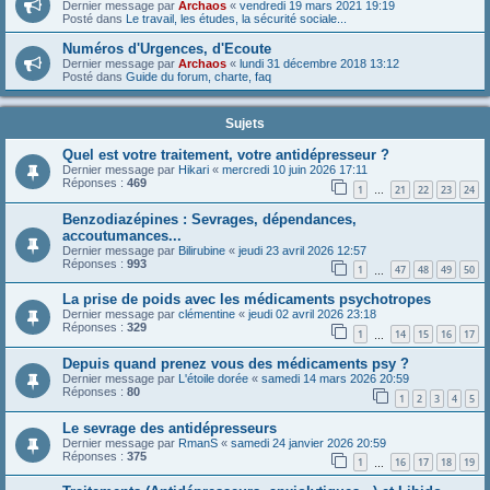
Dernier message par
Archaos
«
vendredi 19 mars 2021 19:19
Posté dans
Le travail, les études, la sécurité sociale...
Numéros d'Urgences, d'Ecoute
Dernier message par
Archaos
«
lundi 31 décembre 2018 13:12
Posté dans
Guide du forum, charte, faq
Sujets
Quel est votre traitement, votre antidépresseur ?
Dernier message par
Hikari
«
mercredi 10 juin 2026 17:11
Réponses :
469
1
21
22
23
24
…
Benzodiazépines : Sevrages, dépendances,
accoutumances...
Dernier message par
Bilirubine
«
jeudi 23 avril 2026 12:57
Réponses :
993
1
47
48
49
50
…
La prise de poids avec les médicaments psychotropes
Dernier message par
clémentine
«
jeudi 02 avril 2026 23:18
Réponses :
329
1
14
15
16
17
…
Depuis quand prenez vous des médicaments psy ?
Dernier message par
L'étoile dorée
«
samedi 14 mars 2026 20:59
Réponses :
80
1
2
3
4
5
Le sevrage des antidépresseurs
Dernier message par
RmanS
«
samedi 24 janvier 2026 20:59
Réponses :
375
1
16
17
18
19
…