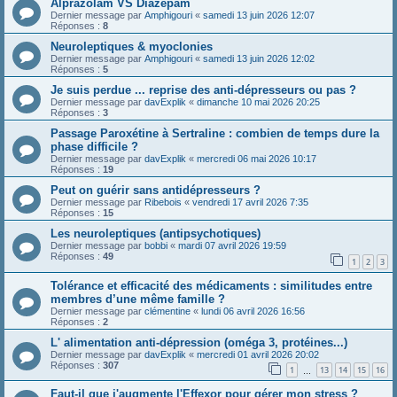
Alprazolam VS Diazépam
Dernier message par
Amphigouri
«
samedi 13 juin 2026 12:07
Réponses :
8
Neuroleptiques & myoclonies
Dernier message par
Amphigouri
«
samedi 13 juin 2026 12:02
Réponses :
5
Je suis perdue ... reprise des anti-dépresseurs ou pas ?
Dernier message par
davExplik
«
dimanche 10 mai 2026 20:25
Réponses :
3
Passage Paroxétine à Sertraline : combien de temps dure la
phase difficile ?
Dernier message par
davExplik
«
mercredi 06 mai 2026 10:17
Réponses :
19
Peut on guérir sans antidépresseurs ?
Dernier message par
Ribebois
«
vendredi 17 avril 2026 7:35
Réponses :
15
Les neuroleptiques (antipsychotiques)
Dernier message par
bobbi
«
mardi 07 avril 2026 19:59
Réponses :
49
1
2
3
Tolérance et efficacité des médicaments : similitudes entre
membres d’une même famille ?
Dernier message par
clémentine
«
lundi 06 avril 2026 16:56
Réponses :
2
L' alimentation anti-dépression (oméga 3, protéines...)
Dernier message par
davExplik
«
mercredi 01 avril 2026 20:02
Réponses :
307
1
13
14
15
16
…
Faut-il que j'augmente l'Effexor pour gérer mon stress ?