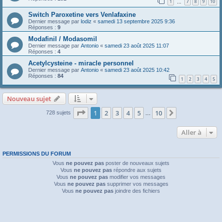
1
7
8
9
10
…
Switch Paroxetine vers Venlafaxine
Dernier message par
lodiz
«
samedi 13 septembre 2025 9:36
Réponses :
9
Modafinil / Modasomil
Dernier message par
Antonio
«
samedi 23 août 2025 11:07
Réponses :
4
Acetylcysteine - miracle personnel
Dernier message par
Antonio
«
samedi 23 août 2025 10:42
Réponses :
84
1
2
3
4
5
Nouveau sujet
Page
1
sur
10
1
2
3
4
5
10
Suivante
728 sujets
…
Aller à
PERMISSIONS DU FORUM
Vous
ne pouvez pas
poster de nouveaux sujets
Vous
ne pouvez pas
répondre aux sujets
Vous
ne pouvez pas
modifier vos messages
Vous
ne pouvez pas
supprimer vos messages
Vous
ne pouvez pas
joindre des fichiers