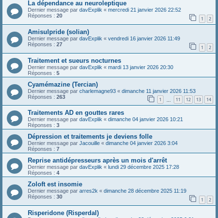
La dépendance au neuroleptique
Dernier message par
davExplik
«
mercredi 21 janvier 2026 22:52
Réponses :
20
1
2
Amisulpride (solian)
Dernier message par
davExplik
«
vendredi 16 janvier 2026 11:49
Réponses :
27
1
2
Traitement et sueurs nocturnes
Dernier message par
davExplik
«
mardi 13 janvier 2026 20:30
Réponses :
5
Cyamémazine (Tercian)
Dernier message par
charlemagne93
«
dimanche 11 janvier 2026 11:53
Réponses :
263
1
11
12
13
14
…
Traitements AD en gouttes rares
Dernier message par
davExplik
«
dimanche 04 janvier 2026 10:21
Réponses :
3
Dépression et traitements je deviens folle
Dernier message par
Jacouille
«
dimanche 04 janvier 2026 3:04
Réponses :
7
Reprise antidépresseurs après un mois d'arrêt
Dernier message par
davExplik
«
lundi 29 décembre 2025 17:28
Réponses :
4
Zoloft est insomie
Dernier message par
arres2k
«
dimanche 28 décembre 2025 11:19
Réponses :
30
1
2
Risperidone (Risperdal)