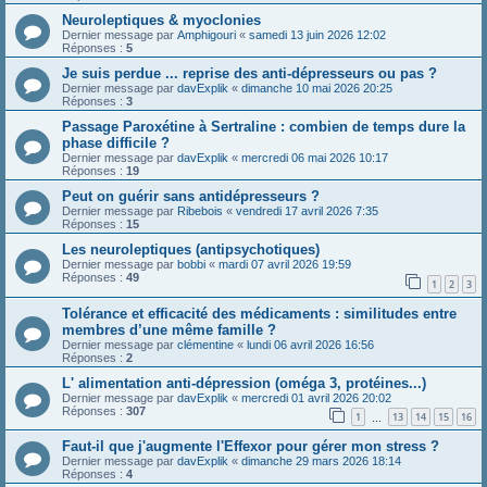
Neuroleptiques & myoclonies
Dernier message par
Amphigouri
«
samedi 13 juin 2026 12:02
Réponses :
5
Je suis perdue ... reprise des anti-dépresseurs ou pas ?
Dernier message par
davExplik
«
dimanche 10 mai 2026 20:25
Réponses :
3
Passage Paroxétine à Sertraline : combien de temps dure la
phase difficile ?
Dernier message par
davExplik
«
mercredi 06 mai 2026 10:17
Réponses :
19
Peut on guérir sans antidépresseurs ?
Dernier message par
Ribebois
«
vendredi 17 avril 2026 7:35
Réponses :
15
Les neuroleptiques (antipsychotiques)
Dernier message par
bobbi
«
mardi 07 avril 2026 19:59
Réponses :
49
1
2
3
Tolérance et efficacité des médicaments : similitudes entre
membres d’une même famille ?
Dernier message par
clémentine
«
lundi 06 avril 2026 16:56
Réponses :
2
L' alimentation anti-dépression (oméga 3, protéines...)
Dernier message par
davExplik
«
mercredi 01 avril 2026 20:02
Réponses :
307
1
13
14
15
16
…
Faut-il que j'augmente l'Effexor pour gérer mon stress ?
Dernier message par
davExplik
«
dimanche 29 mars 2026 18:14
Réponses :
4