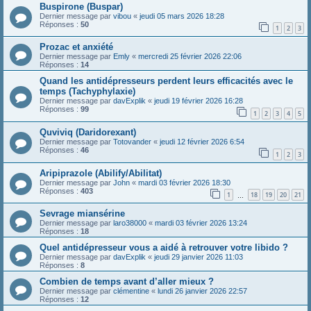
Buspirone (Buspar)
Dernier message par
vibou
«
jeudi 05 mars 2026 18:28
Réponses :
50
1
2
3
Prozac et anxiété
Dernier message par
Emly
«
mercredi 25 février 2026 22:06
Réponses :
14
Quand les antidépresseurs perdent leurs efficacités avec le
temps (Tachyphylaxie)
Dernier message par
davExplik
«
jeudi 19 février 2026 16:28
Réponses :
99
1
2
3
4
5
Quviviq (Daridorexant)
Dernier message par
Totovander
«
jeudi 12 février 2026 6:54
Réponses :
46
1
2
3
Aripiprazole (Abilify/Abilitat)
Dernier message par
John
«
mardi 03 février 2026 18:30
Réponses :
403
1
18
19
20
21
…
Sevrage miansérine
Dernier message par
laro38000
«
mardi 03 février 2026 13:24
Réponses :
18
Quel antidépresseur vous a aidé à retrouver votre libido ?
Dernier message par
davExplik
«
jeudi 29 janvier 2026 11:03
Réponses :
8
Combien de temps avant d’aller mieux ?
Dernier message par
clémentine
«
lundi 26 janvier 2026 22:57
Réponses :
12