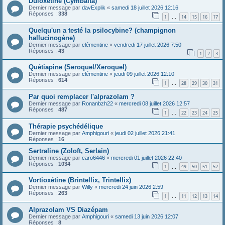
Duloxetine (Cymbalta)
Dernier message par
davExplik
«
samedi 18 juillet 2026 12:16
Réponses :
338
1
14
15
16
17
…
Quelqu'un a testé la psilocybine? (champignon
hallucinogène)
Dernier message par
clémentine
«
vendredi 17 juillet 2026 7:50
Réponses :
43
1
2
3
Quétiapine (Seroquel/Xeroquel)
Dernier message par
clémentine
«
jeudi 09 juillet 2026 12:10
Réponses :
614
1
28
29
30
31
…
Par quoi remplacer l'alprazolam ?
Dernier message par
Ronanbzh22
«
mercredi 08 juillet 2026 12:57
Réponses :
487
1
22
23
24
25
…
Thérapie psychédélique
Dernier message par
Amphigouri
«
jeudi 02 juillet 2026 21:41
Réponses :
16
Sertraline (Zoloft, Serlain)
Dernier message par
caro6446
«
mercredi 01 juillet 2026 22:40
Réponses :
1034
1
49
50
51
52
…
Vortioxétine (Brintellix, Trintellix)
Dernier message par
Willy
«
mercredi 24 juin 2026 2:59
Réponses :
263
1
11
12
13
14
…
Alprazolam VS Diazépam
Dernier message par
Amphigouri
«
samedi 13 juin 2026 12:07
Réponses :
8