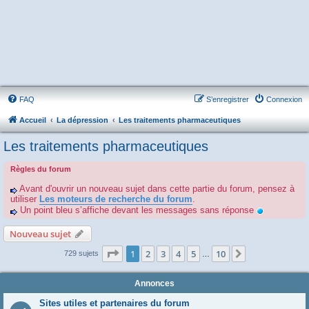
FAQ
S’enregistrer
Connexion
Accueil
La dépression
Les traitements pharmaceutiques
Les traitements pharmaceutiques
Règles du forum
Avant d'ouvrir un nouveau sujet dans cette partie du forum, pensez à
utiliser
Les moteurs de recherche du forum
.
Un point bleu s’affiche devant les messages sans réponse
Nouveau sujet
Page
1
sur
10
1
2
3
4
5
10
Suivante
729 sujets
…
Annonces
Sites utiles et partenaires du forum