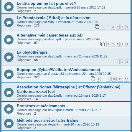
Le Citalopram ne fait plus effet ?
Dernier message par
davExplik
«
samedi 28 mars 2026 17:32
Réponses :
7
Le Pramipexole ( Sifrol) et la dépression
Dernier message par
Willy
«
vendredi 27 mars 2026 10:01
Réponses :
175
1
6
7
8
9
…
Alternative médicamenteuse aux AD
Dernier message par
davExplik
«
jeudi 26 mars 2026 7:49
Réponses :
97
1
2
3
4
5
La phytothérapie
Dernier message par
davExplik
«
mercredi 25 mars 2026 11:22
Réponses :
58
1
2
3
Bupropion (Zyban/Wellbutrin/Amfebutamone)
Dernier message par
Gustave33
«
dimanche 22 mars 2026 22:35
Réponses :
220
1
9
10
11
12
…
Association Norset (Mirtazapine ) et Effexor (Venlafaxine) :
California rocket fuel
Dernier message par
davExplik
«
mercredi 18 mars 2026 9:17
Réponses :
14
Prothèses et médicaments
Dernier message par
davExplik
«
mardi 17 mars 2026 9:22
Réponses :
2
Méthode pour arrêter la Sertraline
Dernier message par
Aegant
«
mardi 10 mars 2026 15:13
Réponses :
2