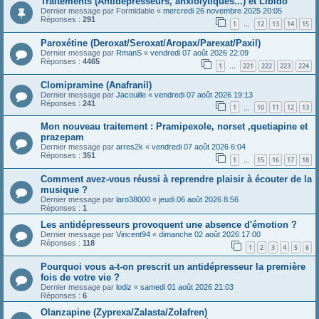
Traitements (Antidépresseurs, anxiolytiques...) et Libido
Dernier message par
Formidable
«
mercredi 26 novembre 2025 20:05
Réponses :
291
1
12
13
14
15
…
Paroxétine (Deroxat/Seroxat/Aropax/Parexat/Paxil)
Dernier message par
RmanS
«
vendredi 07 août 2026 22:09
Réponses :
4465
1
221
222
223
224
…
Clomipramine (Anafranil)
Dernier message par
Jacouille
«
vendredi 07 août 2026 19:13
Réponses :
241
1
10
11
12
13
…
Mon nouveau traitement : Pramipexole, norset ,quetiapine et
prazepam
Dernier message par
arres2k
«
vendredi 07 août 2026 6:04
Réponses :
351
1
15
16
17
18
…
Comment avez-vous réussi à reprendre plaisir à écouter de la
musique ?
Dernier message par
laro38000
«
jeudi 06 août 2026 8:56
Réponses :
1
Les antidépresseurs provoquent une absence d'émotion ?
Dernier message par
Vincent94
«
dimanche 02 août 2026 17:00
Réponses :
118
1
2
3
4
5
6
Pourquoi vous a-t-on prescrit un antidépresseur la première
fois de votre vie ?
Dernier message par
lodiz
«
samedi 01 août 2026 21:03
Réponses :
6
Olanzapine (Zyprexa/Zalasta/Zolafren)