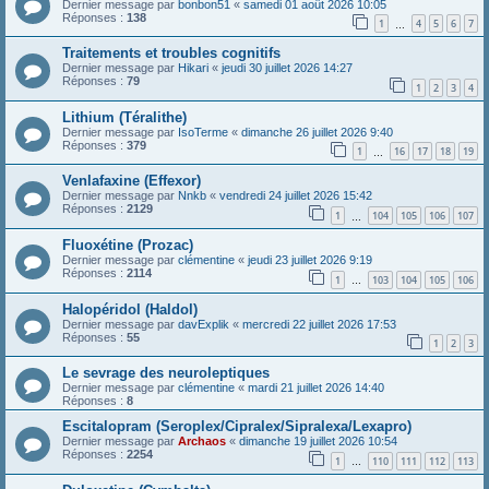
Dernier message par
bonbon51
«
samedi 01 août 2026 10:05
Réponses :
138
1
4
5
6
7
…
Traitements et troubles cognitifs
Dernier message par
Hikari
«
jeudi 30 juillet 2026 14:27
Réponses :
79
1
2
3
4
Lithium (Téralithe)
Dernier message par
IsoTerme
«
dimanche 26 juillet 2026 9:40
Réponses :
379
1
16
17
18
19
…
Venlafaxine (Effexor)
Dernier message par
Nnkb
«
vendredi 24 juillet 2026 15:42
Réponses :
2129
1
104
105
106
107
…
Fluoxétine (Prozac)
Dernier message par
clémentine
«
jeudi 23 juillet 2026 9:19
Réponses :
2114
1
103
104
105
106
…
Halopéridol (Haldol)
Dernier message par
davExplik
«
mercredi 22 juillet 2026 17:53
Réponses :
55
1
2
3
Le sevrage des neuroleptiques
Dernier message par
clémentine
«
mardi 21 juillet 2026 14:40
Réponses :
8
Escitalopram (Seroplex/Cipralex/Sipralexa/Lexapro)
Dernier message par
Archaos
«
dimanche 19 juillet 2026 10:54
Réponses :
2254
1
110
111
112
113
…