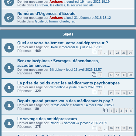
Dernier message par
Archaos
«
vendredi 19 mars 2021 19:19
Posté dans
Le travail, les études, la sécurité sociale...
Numéros d'Urgences, d'Ecoute
Dernier message par
Archaos
«
lundi 31 décembre 2018 13:12
Posté dans
Guide du forum, charte, faq
Sujets
Quel est votre traitement, votre antidépresseur ?
Dernier message par
Hikari
«
mercredi 10 juin 2026 17:11
Réponses :
469
1
21
22
23
24
…
Benzodiazépines : Sevrages, dépendances,
accoutumances...
Dernier message par
Bilirubine
«
jeudi 23 avril 2026 12:57
Réponses :
993
1
47
48
49
50
…
La prise de poids avec les médicaments psychotropes
Dernier message par
clémentine
«
jeudi 02 avril 2026 23:18
Réponses :
329
1
14
15
16
17
…
Depuis quand prenez vous des médicaments psy ?
Dernier message par
L'étoile dorée
«
samedi 14 mars 2026 20:59
Réponses :
80
1
2
3
4
5
Le sevrage des antidépresseurs
Dernier message par
RmanS
«
samedi 24 janvier 2026 20:59
Réponses :
375
1
16
17
18
19
…