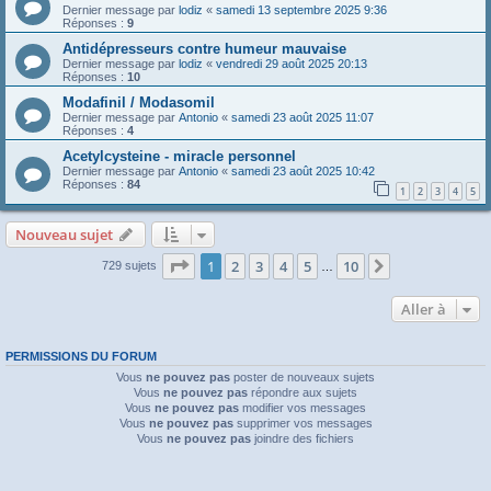
Dernier message par
lodiz
«
samedi 13 septembre 2025 9:36
Réponses :
9
Antidépresseurs contre humeur mauvaise
Dernier message par
lodiz
«
vendredi 29 août 2025 20:13
Réponses :
10
Modafinil / Modasomil
Dernier message par
Antonio
«
samedi 23 août 2025 11:07
Réponses :
4
Acetylcysteine - miracle personnel
Dernier message par
Antonio
«
samedi 23 août 2025 10:42
Réponses :
84
1
2
3
4
5
Nouveau sujet
Page
1
sur
10
1
2
3
4
5
10
Suivante
729 sujets
…
Aller à
PERMISSIONS DU FORUM
Vous
ne pouvez pas
poster de nouveaux sujets
Vous
ne pouvez pas
répondre aux sujets
Vous
ne pouvez pas
modifier vos messages
Vous
ne pouvez pas
supprimer vos messages
Vous
ne pouvez pas
joindre des fichiers