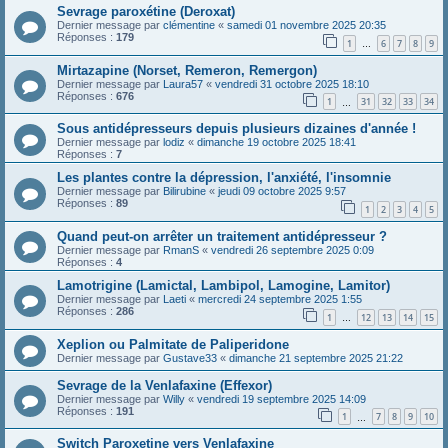
Sevrage paroxétine (Deroxat)
Dernier message par
clémentine
«
samedi 01 novembre 2025 20:35
Réponses :
179
1
6
7
8
9
…
Mirtazapine (Norset, Remeron, Remergon)
Dernier message par
Laura57
«
vendredi 31 octobre 2025 18:10
Réponses :
676
1
31
32
33
34
…
Sous antidépresseurs depuis plusieurs dizaines d'année !
Dernier message par
lodiz
«
dimanche 19 octobre 2025 18:41
Réponses :
7
Les plantes contre la dépression, l'anxiété, l'insomnie
Dernier message par
Bilirubine
«
jeudi 09 octobre 2025 9:57
Réponses :
89
1
2
3
4
5
Quand peut-on arrêter un traitement antidépresseur ?
Dernier message par
RmanS
«
vendredi 26 septembre 2025 0:09
Réponses :
4
Lamotrigine (Lamictal, Lambipol, Lamogine, Lamitor)
Dernier message par
Laeti
«
mercredi 24 septembre 2025 1:55
Réponses :
286
1
12
13
14
15
…
Xeplion ou Palmitate de Paliperidone
Dernier message par
Gustave33
«
dimanche 21 septembre 2025 21:22
Sevrage de la Venlafaxine (Effexor)
Dernier message par
Willy
«
vendredi 19 septembre 2025 14:09
Réponses :
191
1
7
8
9
10
…
Switch Paroxetine vers Venlafaxine