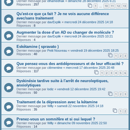
Dernier message par
elhamedhak
«
dimanche 28 décembre 2025 6:21
Réponses :
257
1
10
11
12
13
…
Qu'est-ce que ça fait ? Je ne vois aucune différence
avec/sans traitement
Dernier message par
davExplik
«
mercredi 24 décembre 2025 14:18
Réponses :
8
Augmenter la dose d'un AD ou changer de molécule ?
Dernier message par
davExplik
«
mercredi 24 décembre 2025 10:21
Réponses :
4
Eskétamine ( spravato )
Dernier message par
Petit Nouveau
«
vendredi 19 décembre 2025 18:25
Réponses :
40
1
2
3
Que pensez-vous des antidépresseurs et de leur efficacité ?
Dernier message par
clémentine
«
mercredi 17 décembre 2025 20:48
Réponses :
117
1
2
3
4
5
6
Dyskinésie tardive suite à l'arrêt de neuroleptiques,
anxiolytiques
Dernier message par
lodiz
«
vendredi 12 décembre 2025 19:42
Réponses :
50
1
2
3
Traitement de la dépression avec la kétamine
Dernier message par
Willy
«
samedi 22 novembre 2025 14:18
Réponses :
35
1
2
Prenez-vous un somnifère et si oui lequel ?
Dernier message par
Willy
«
dimanche 09 novembre 2025 22:50
Réponses :
14